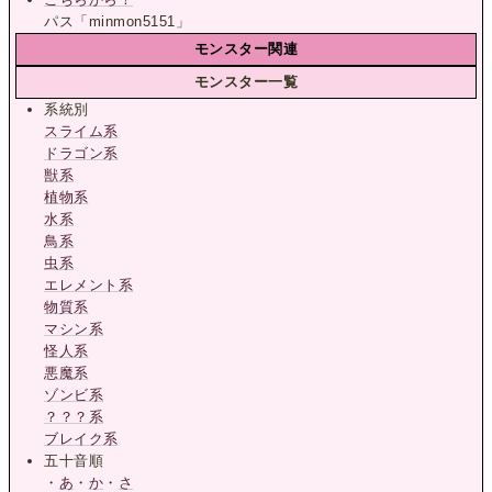
パス「minmon5151」
モンスター関連
モンスター一覧
系統別
スライム系
ドラゴン系
獣系
植物系
水系
鳥系
虫系
エレメント系
物質系
マシン系
怪人系
悪魔系
ゾンビ系
？？？系
ブレイク系
五十音順
・
あ
・
か
・
さ