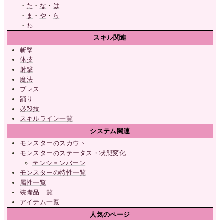
・
た
・
な
・
は
・
ま
・
や
・
ら
・
わ
スキル関連
斬撃
体技
射撃
魔法
ブレス
踊り
必殺技
スキルライン一覧
システム関連
モンスターのスカウト
モンスターのステータス・状態変化
テンションバーン
モンスターの特性一覧
属性一覧
装備品一覧
アイテム一覧
人気のページ