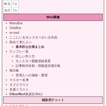
昨日
?
人
合計
?
人
Wiki関連
MenuBar
SideBar
w-road
ここにいるモンスターがいる作品
初めて来た人へ
基本的な仕様まとめ
テンプレ一覧
詳しい作り方
モンスター図鑑登録装置
記事制作依頼・情報提供掲示板
掲示板
管理人への連絡・要望
マスター名簿
タグクラウド
支援イラスト
OtherWorld
(派生Wiki)
雑談用チャット
こちらから！