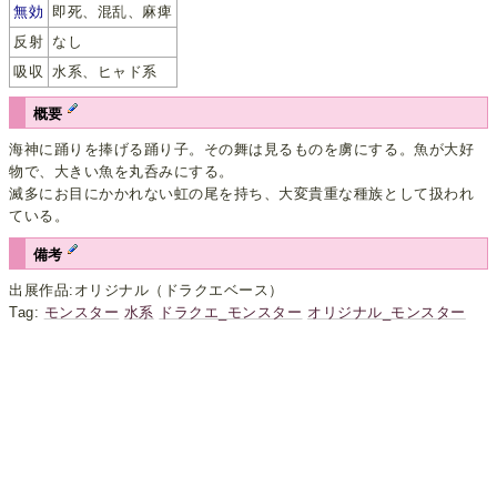
無効
即死、混乱、麻痺
反射
なし
吸収
水系、ヒャド系
概要
海神に踊りを捧げる踊り子。その舞は見るものを虜にする。魚が大好
物で、大きい魚を丸呑みにする。
滅多にお目にかかれない虹の尾を持ち、大変貴重な種族として扱われ
ている。
備考
出展作品:オリジナル（ドラクエベース）
Tag:
モンスター
水系
ドラクエ_モンスター
オリジナル_モンスター