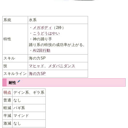
系統
水系
・
メガボディ
（2枠）
・
こうどうはやい
特性
・神の踊り手
踊り系の特技の成功率が上がる。
・
AI2回行動
スキル
海の力SP
技
マヒャド
、
メダパニダンス
スキルライン
海の力SP
耐性
弱点
デイン系、ギラ系
普通
なし
軽減
バギ系
半減
マインド
激減
なし