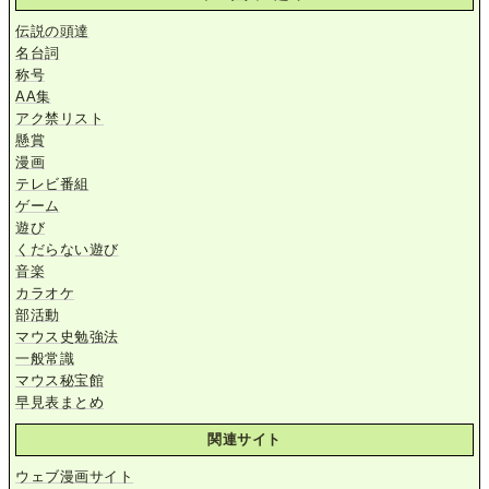
伝説の頭達
名台詞
称号
AA集
アク禁リスト
懸賞
漫画
テレビ番組
ゲーム
遊び
くだらない遊び
音楽
カラオケ
部活動
マウス史勉強法
一般常識
マウス秘宝館
早見表まとめ
関連サイト
ウェブ漫画サイト