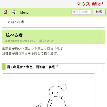
マウス Wiki*
Menu
> 統べる者
統べる者
Last-modified: 2013-10-27 (日) 23:38:06
出題者が描いた四コマを三コマ目まで見て
回答者が四コマ目を予想して描く遊び。
題1 出題者：青色 回答者：鼻毛