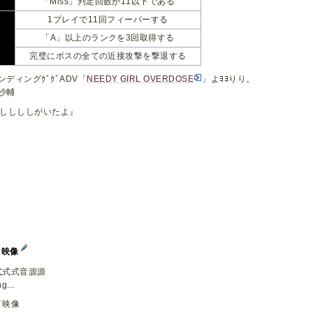
「Miss」判定回数が11以下である
1プレイで11回フィーバーする
「A」以上のランクを3回取得する
完璧にボスの全ての近接攻撃を撃退する
ンディングｸﾞｸﾞADV「
NEEDY GIRL OVERDOSE
」よﾖﾖりり。
口沙輔
ししししがいたよ』
イ映像
式式式音源源
g...
イ映像