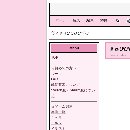
[
ホーム
|
新規
|
編集
|
添付
]
> きゅびびびびずむ
Menu
きゅびび
Last-modified
TOP
☆初めての方へ
ルール
FAQ
解禁要素について
Switch版・Steam版につい
て
☆ゲーム関連
楽曲一覧
キャラ
エルフ
イラスト