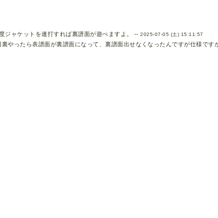
再度ジャケットを連打すれば裏譜面が遊べますよ。 --
2025-07-05 (土) 15:11:57
回裏やったら表譜面が裏譜面になって、裏譜面出せなくなったんですが仕様ですか？