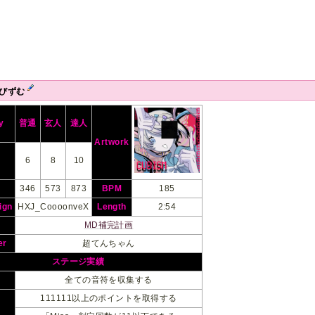
びびずむ
ty
普通
玄人
達人
Artwork
6
8
10
346
573
873
BPM
185
ign
HXJ_CoooonveX
Length
2:54
MD補完計画
er
超てんちゃん
ステージ実績
全ての音符を収集する
111111以上のポイントを取得する