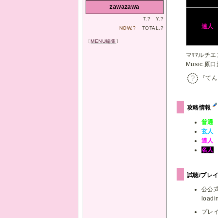
zawazawa
T.
?
Y.
?
達人
NOW.
?
TOTAL.
?
〔
MENU編集
〕
マﾏﾏルチエ
Music:原
『てん
攻略情報
普通
玄人
達人
名人
試聴/プレ
公公
loadin
プレ