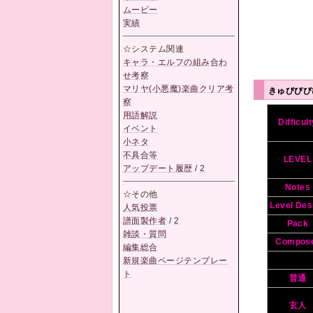
ムービー
実績
☆システム関連
キャラ・エルフの組み合わ
せ考察
マリヤ(小悪魔)楽曲クリア考
きゅびび
察
用語解説
Difficul
イベント
小ネタ
不具合等
LEVEL
アップデート履歴
/
2
Notes
☆その他
Level Des
人気投票
譜面製作者
/
2
Pack
雑談・質問
Compos
編集総合
新規楽曲ページテンプレー
ト
普通
玄人