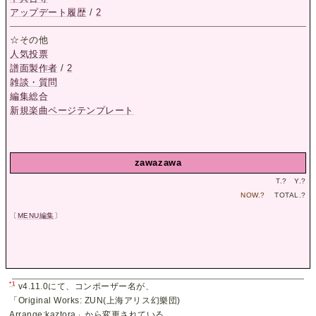
アップデート履歴
/
2
☆その他
人気投票
譜面製作者
/
2
雑談・質問
編集総合
新規楽曲ページテンプレート
zawazawa
T.
?
Y.
?
NOW.
?
TOTAL.
?
〔
MENU編集
〕
*1
v4.11.0にて、コンポーザー名が、
「Original Works: ZUN(上海アリス幻樂団)
Arrange:kaztora」から変更されている。