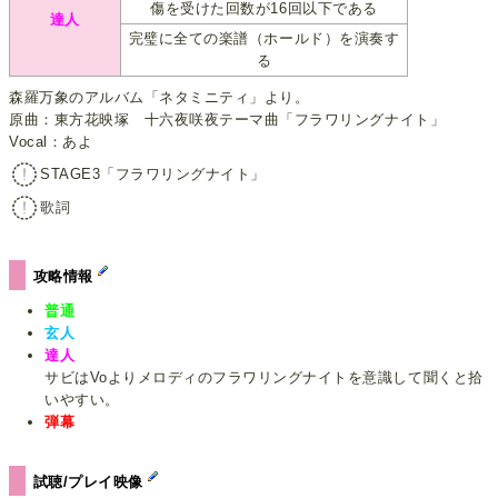
傷を受けた回数が16回以下である
達人
完璧に全ての楽譜（ホールド）を演奏す
る
森羅万象のアルバム「ネタミニティ」より。
原曲：東方花映塚 十六夜咲夜テーマ曲「フラワリングナイト」
Vocal：あよ
STAGE3「フラワリングナイト」
歌詞
攻略情報
普通
玄人
達人
サビはVoよりメロディのフラワリングナイトを意識して聞くと拾
いやすい。
弾幕
試聴/プレイ映像