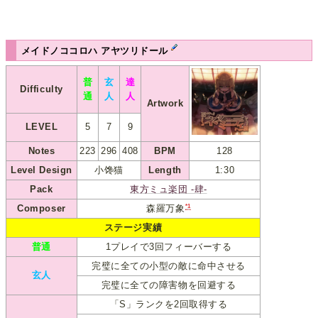
メイドノココロハ アヤツリドール
普
玄
達
Difficulty
通
人
人
Artwork
LEVEL
5
7
9
Notes
223
296
408
BPM
128
Level Design
小馋猫
Length
1:30
Pack
東方ミュ楽団 -肆-
*1
Composer
森羅万象
ステージ実績
普通
1プレイで3回フィーバーする
完璧に全ての小型の敵に命中させる
玄人
完璧に全ての障害物を回避する
「S」ランクを2回取得する