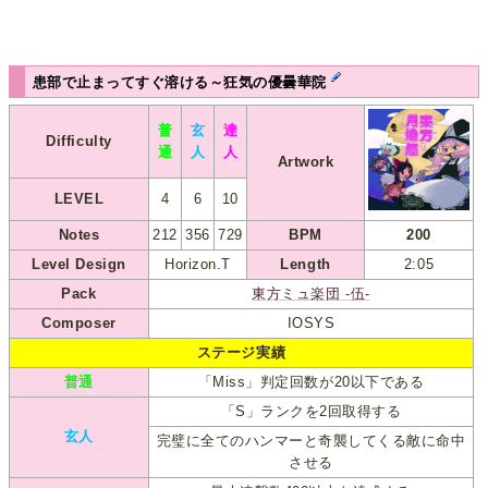
患部で止まってすぐ溶ける～狂気の優曇華院
普
玄
達
Difficulty
通
人
人
Artwork
LEVEL
4
6
10
Notes
212
356
729
BPM
200
Level Design
Horizon.T
Length
2:05
Pack
東方ミュ楽団 -伍-
Composer
IOSYS
ステージ実績
普通
「Miss」判定回数が20以下である
「S」ランクを2回取得する
玄人
完璧に全てのハンマーと奇襲してくる敵に命中
させる