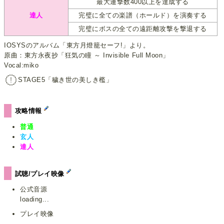
最大連撃数400以上を達成する
達人
完璧に全ての楽譜（ホールド）を演奏する
完璧にボスの全ての遠距離攻撃を撃退する
IOSYSのアルバム「東方月燈籠セーフ!」より。
原曲：東方永夜抄「狂気の瞳 ～ Invisible Full Moon」
Vocal:miko
STAGE5「穢き世の美しき檻」
攻略情報
普通
玄人
達人
試聴/プレイ映像
公式音源
loading...
プレイ映像