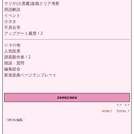
マリヤ(小悪魔)楽曲クリア考察
用語解説
イベント
小ネタ
不具合等
アップデート履歴
/
2
☆その他
人気投票
譜面製作者
/
2
雑談・質問
編集総合
新規楽曲ページテンプレート
zawazawa
T.
?
Y.
?
NOW.
?
TOTAL.
?
〔
MENU編集
〕