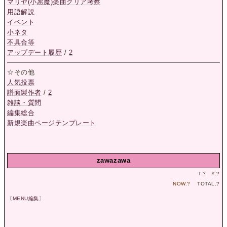
マリヤ(小悪魔)楽曲クリア考察
用語解説
イベント
小ネタ
不具合等
アップデート履歴
/
2
☆その他
人気投票
譜面製作者
/
2
雑談・質問
編集総合
新規楽曲ページテンプレート
zawazawa
T.
?
Y.
?
NOW.
?
TOTAL.
?
〔
MENU編集
〕