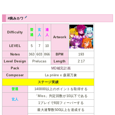
#病みカワ
普
玄
達
Difficulty
通
人
人
Artwork
LEVEL
5
7
10
Notes
363
603
866
BPM
193
Level Design
Prelucas
Length
2:17
Pack
MD補完計画
Composer
La prière x 森羅万象
ステージ実績
普通
140000以上のポイントを取得する
「Miss」判定回数が10以下である
玄人
1プレイで8回フィーバーする
最大連撃数500以上を達成する