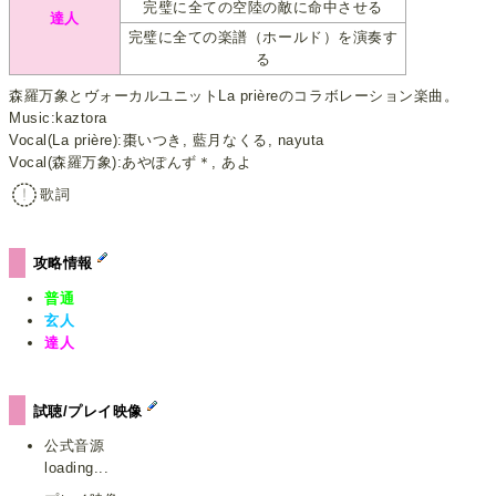
完璧に全ての空陸の敵に命中させる
達人
完璧に全ての楽譜（ホールド）を演奏す
る
森羅万象とヴォーカルユニットLa prièreのコラボレーション楽曲。
Music:kaztora
Vocal(La prière):棗いつき, 藍月なくる, nayuta
Vocal(森羅万象):あやぽんず＊, あよ
歌詞
攻略情報
普通
玄人
達人
試聴/プレイ映像
公式音源
loading...