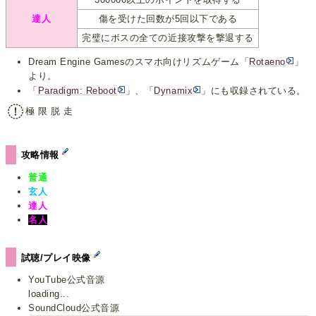
達人
傷を受けた回数が5回以下である
完璧にボスの全ての近接攻撃を撃退する
Dream Engine Gamesのスマホ向けリズムゲーム「
Rotaeno
」
より。
「
Paradigm: Reboot
」、「
Dynamix
」にも収録されている。
極 限 脱 走
攻略情報
普通
玄人
達人
名人
試聴/プレイ映像
YouTube公式音源
loading...
SoundCloud公式音源