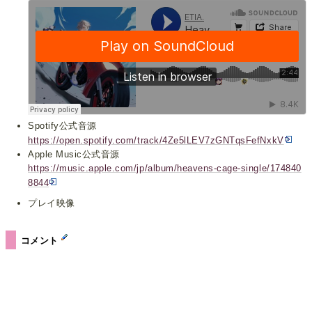
Spotify公式音源
https://open.spotify.com/track/4Ze5lLEV7zGNTqsFefNxkV
Apple Music公式音源
https://music.apple.com/jp/album/heavens-cage-single/174840
8844
プレイ映像
コメント