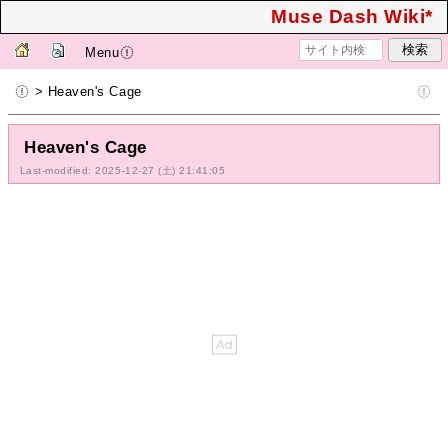
Muse Dash Wiki*
Menu
> Heaven's Cage
Heaven's Cage
Last-modified: 2025-12-27 (土) 21:41:05