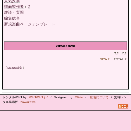
人気投票
譜面製作者
/
2
雑談・質問
編集総合
新規楽曲ページテンプレート
zawazawa
T.
?
Y.
?
NOW.
?
TOTAL.
?
〔
MENU編集
〕
レンタルWIKI by
WIKIWIKI.jp*
/ Designed by
Olivia
/
広告について
/ 無料レン
タル掲示板
zawazawa