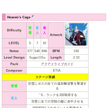
Heaven's Cage
普
玄
達
Difficulty
通
人
人
Artwork
LEVEL
5
7
10
Notes
377
540
866
BPM
150
Level Design
Sugar▥Su
Length
2:32
Pack
アクアドライブガイド
Composer
ETIA.
ステージ実績
完璧にボスの全ての遠距離攻撃を撃退す
普通
る
「S」ランクを2回取得する
玄人
完璧に全ての空陸の敵に命中させる
300000以上のポイントを取得する