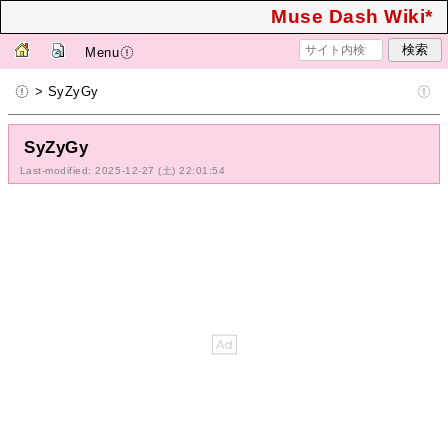
Muse Dash Wiki*
Menu
> SyZyGy
SyZyGy
Last-modified: 2025-12-27 (土) 22:01:54