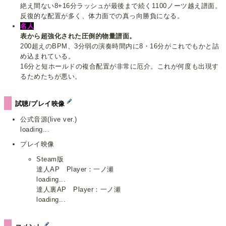
絶え間ない8+16分ラッシュが最後まで続く1100ノーツ越え譜面。
反復的な配置が多く、体力面での真っ向勝負になる。
名人
表から超強化された圧倒的物量譜面。
200超えのBPM、3分弱の演奏時間内に8・16分がこれでもかと詰
め込まれている。
16分と短ホールドの複合配置が非常に厄介。これが何度も出現す
るためたちが悪い。
試聴/プレイ映像
公式音源(live ver.)
loading...
プレイ映像
Steam版
達人AP Player：一ノ瀬
loading...
達人裏AP Player：一ノ瀬
loading...