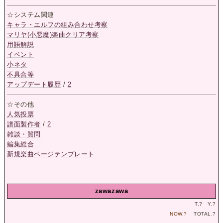
☆システム関連
キャラ・エルフの組み合わせ考察
マリヤ(小悪魔)楽曲クリア考察
用語解説
イベント
小ネタ
不具合等
アップデート履歴
/
2
☆その他
人気投票
譜面製作者
/
2
雑談・質問
編集総合
新規楽曲ページテンプレート
zawazawa
T.
?
Y.
?
NOW.
?
TOTAL.
?