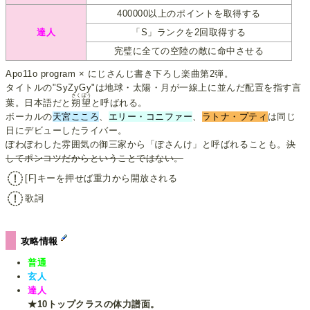
400000以上のポイントを取得する
達人
「S」ランクを2回取得する
完璧に全ての空陸の敵に命中させる
Apo11o program × にじさんじ書き下ろし楽曲第2弾。
タイトルの"SyZyGy"は地球・太陽・月が一線上に並んだ配置を指す言
さくぼう
葉。日本語だと
朔望
と呼ばれる。
ボーカルの
天宮こころ
、
エリー・コニファー
、
ラトナ・プティ
は同じ
日にデビューしたライバー。
ぽわぽわした雰囲気の御三家から「ぽさんけ」と呼ばれることも。
決
してポンコツだからということではない。
[F]キーを押せば重力から開放される
歌詞
攻略情報
普通
玄人
達人
★10トップクラスの体力譜面。