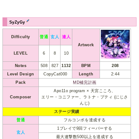
SyZyGy
Difficulty
普通
玄人
達人
Artwork
LEVEL
6
8
10
Notes
508
827
1132
BPM
208
Level Design
CopyCat000
Length
2:44
Pack
MD補完計画
Apo11o program × 天宮こころ、
Composer
エリー・コニファー、ラトナ・プティ (にじさ
んじ)
ステージ実績
普通
フルコンボを達成する
1プレイで9回フィーバーする
玄人
最大連撃数500以上を達成する