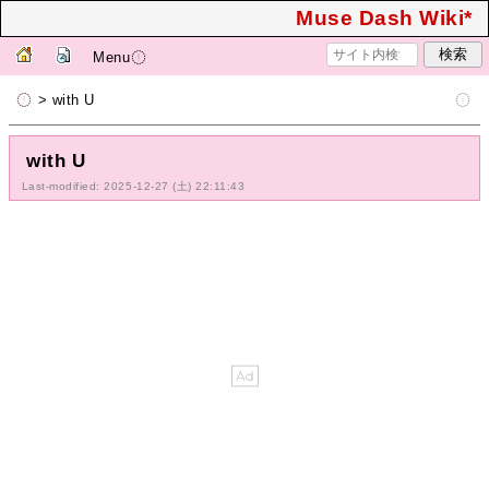
Muse Dash Wiki*
Menu
> with U
with U
Last-modified: 2025-12-27 (土) 22:11:43