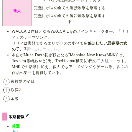
完璧にボスの全ての近接攻撃を撃退する
達人
完璧にボスの全ての遠距離攻撃を撃退す
る
WACCA２作目となるWACCA Lilyのメインキャラクター、「リリ
ィ」のテーマソング。
リリィは実姉であるエリザベスの
すべてを独占したい思春期の女
*1
の子。
要するにヤンデレ。
本曲がMuse Dash初参戦となる"Massive New Krew(MNK)"は、
Javelin(篠崎あやと)氏、Tachibana(橘亮祐)氏の二人組ユニット。
MNKでの活動に加え、個人でもアニメソングやゲーム等、多くの
作品へ楽曲を提供している。
家族愛の変質
*2
歌詞
余談
攻略情報
普通