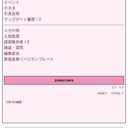
イベント
小ネタ
不具合等
アップデート履歴
/
2
☆その他
人気投票
譜面製作者
/
2
雑談・質問
編集総合
新規楽曲ページテンプレート
zawazawa
T.
?
Y.
?
NOW.
?
TOTAL.
?
〔
MENU編集
〕