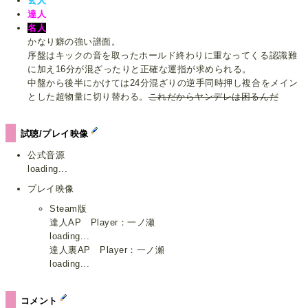
玄人
達人
名人
かなり癖の強い譜面。
序盤はキックの音を取ったホールド終わりに重なってくる認識難
に加え16分が混ざったりと正確な運指が求められる。
中盤から後半にかけては24分混ざりの逆手同時押し複合をメイン
とした超物量に切り替わる。
これだからヤンデレは困るんだ
試聴/プレイ映像
公式音源
loading...
プレイ映像
Steam版
達人AP Player：一ノ瀬
loading...
達人裏AP Player：一ノ瀬
loading...
コメント