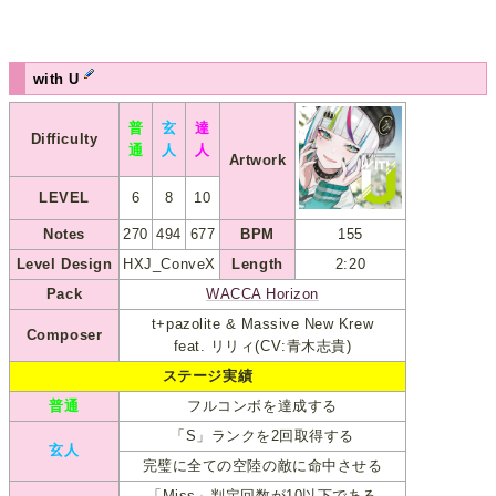
with U
普
玄
達
Difficulty
通
人
人
Artwork
LEVEL
6
8
10
Notes
270
494
677
BPM
155
Level Design
HXJ_ConveX
Length
2:20
Pack
WACCA Horizon
t+pazolite & Massive New Krew
Composer
feat. リリィ(CV:青木志貴)
ステージ実績
普通
フルコンボを達成する
「S」ランクを2回取得する
玄人
完璧に全ての空陸の敵に命中させる
「Miss」判定回数が10以下である