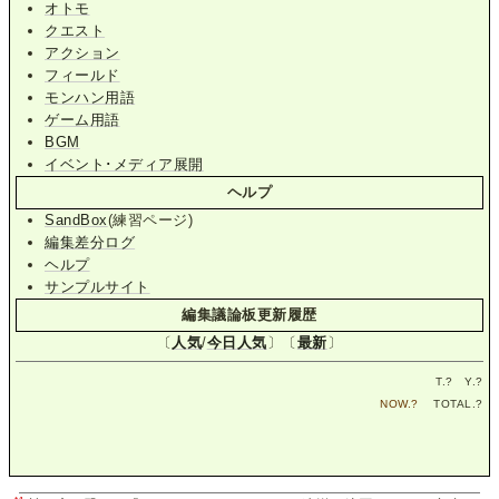
オトモ
クエスト
アクション
フィールド
モンハン用語
ゲーム用語
BGM
イベント･メディア展開
ヘルプ
SandBox
(練習ページ)
編集差分ログ
ヘルプ
サンプルサイト
編集議論板更新履歴
〔
人気
/
今日人気
〕〔
最新
〕
T.
?
Y.
?
NOW.
?
TOTAL.
?