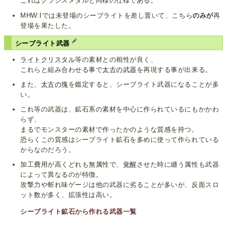
これはグラシスメタルと同様の仕様である。
MHW:Iでは未登場のシーブライトを差し置いて、こちら
のみが
再
登場を果たした。
シーブライト武器
ライトクリスタル
等の素材との相性が良く、
これらと組み合わせる事で
太古の武器
を再現する事が出来る。
また、
太古の塊
を鑑定すると、シーブライト武器になることが多
い。
これ等の武器は、鉱石系の素材を中心に作られているにもかかわ
らず、
まるでモンスターの素材で作ったかのような質感を持つ。
恐らくこの質感はシーブライト鉱石を多めに使って作られている
からなのだろう。
加工費用が高くどれも無属性で、
覚醒
させた時に纏う属性も武器
によって異なるのが特徴。
攻撃力や斬れ味ゲージは他の武器に劣ることが多いが、反面スロ
ット数が多く、拡張性は高い。
シーブライト鉱石から作れる武器一覧