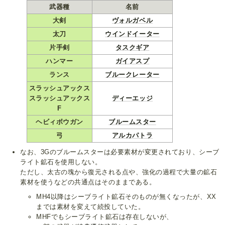
武器種
名前
大剣
ヴォルガベル
太刀
ウインドイーター
片手剣
タスクギア
ハンマー
ガイアスプ
ランス
ブルークレーター
スラッシュアックス
スラッシュアックス
ディーエッジ
F
ヘビィボウガン
ブルームスター
弓
アルカパトラ
なお、3Gのブルームスターは必要素材が変更されており、シーブ
ライト鉱石を使用しない。
ただし、太古の塊から復元される点や、強化の過程で大量の鉱石
素材を使うなどの共通点はそのままである。
MH4以降はシーブライト鉱石そのものが無くなったが、XX
までは素材を変えて続投していた。
MHFでもシーブライト鉱石は存在しないが、