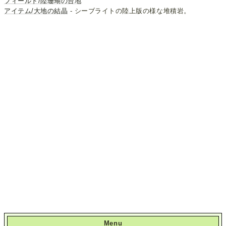
フィールド/陸珊瑚の台地
アイテム/大地の結晶
- シーブライトの陸上版の様な堆積岩。
Menu