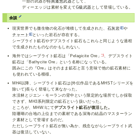
一部の武器が
特典
遷悠武器
として、
ディーエッジは素材を変えて
G級武器
として登場している。
余談
現実世界でも微生物の化石が堆積して生成された、
石灰岩
や
チャート
といった岩石が存在する。
シーブライト鉱石やデプスライト鉱石もこれらと同じような過程
で生成されたものなのかもしれない。
*1
海外ではシーブライト鉱石は「Pelagicite Ore」
、デプスライト
鉱石は「Bathycite Ore」という名称になっている。
因みにこの『Ore』はそのまま鉱石と言う意味で他の鉱石素材に
も使われている模様。
MH4以降、シーブライト鉱石は(外伝作品であるMHSTシリーズを
除いて)長らく登場して来なかった。
水没林とジエン・モーランの背中という限定的な場所でしか採取
できず、MH3系列限定の鉱石という扱いだった。
ところが、MHW:Iにて
デプスライト鉱石が復活した。
陸珊瑚の台地の上位までの素材である深海の結晶のマスターラン
ク素材として登場するのだ。
ただしシーブライト鉱石が無い為か、残念ながらシーブライト武
器は復活していない。