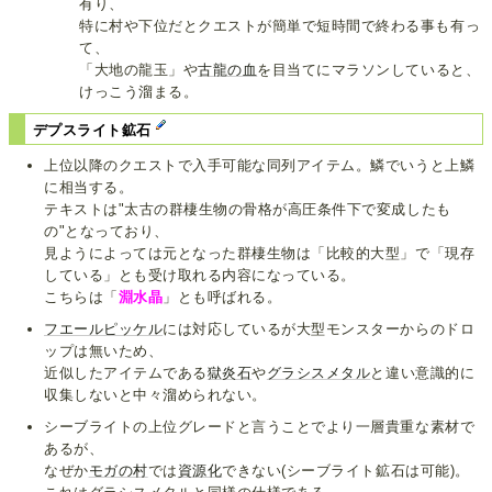
有り、
特に村や下位だとクエストが簡単で短時間で終わる事も有っ
て、
「大地の龍玉」や
古龍の血
を目当てにマラソンしていると、
けっこう溜まる。
デプスライト鉱石
上位以降のクエストで入手可能な同列アイテム。鱗でいうと上鱗
に相当する。
テキストは"太古の群棲生物の骨格が高圧条件下で変成したも
の"となっており、
見ようによっては元となった群棲生物は「比較的大型」で「現存
している」とも受け取れる内容になっている。
こちらは「
淵水晶
」とも呼ばれる。
フエールピッケル
には対応しているが大型モンスターからのドロ
ップは無いため、
近似したアイテムである
獄炎石
や
グラシスメタル
と違い意識的に
収集しないと中々溜められない。
シーブライトの上位グレードと言うことでより一層貴重な素材で
あるが、
なぜか
モガの村
では
資源化
できない(シーブライト鉱石は可能)。