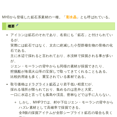
MH3から登場した鉱石系素材の一種。「
彩水晶
」とも呼ばれている。
概要
アイコンは鉱石のそれであり、名前にも「鉱石」と付けられてい
るが、
実際には鉱石ではなく、太古に絶滅した小型群棲生物の骨格の化
石である。
主に水辺で採れると言われており、水没林で採掘される事が多い
が、
ジエン・モーランの背中からも同様の素材が採掘できたり、
狩猟船
が海底火山等の宝探しで取ってきてくれることもある。
比較的用途も多く、重宝されている素材である。
取引価格は
ドラグライト鉱石
より若干低い程度だが、
採れる場所が限られており、集めるのは意外と大変。
一口に水辺と言っても孤島や渓流、密林などでは手に入らない。
しかし、MHP3では、村や下位ジエン・モーランの背中から
ハズレ素材として高確率で採掘できる。
全8個の採掘アイテムが全部シーブライト鉱石の場合も良く