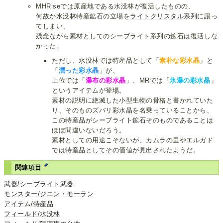
MHRiseでは原産地である水没林が復活したものの、
何故か水没林特産鉱石の立場を
ライトクリスタル
系列に譲っ
てしまい、
残念ながら素材としてのシーブライト系列の鉱石は復活しな
かった。
ただし、水没林では特産品として「
素朴な彩水晶
」と
「
潤った彩水晶
」が、
上位では「
瀑布の彩水晶
」、MRでは「
氷瀑の彩水晶
」
というアイテムが登場。
素材の説明に絶滅した小型生物の骨格と書かれていた
り、そのものズバリ彩水晶を名乗っていることから、
この特産品がシーブライト鉱石そのものであることは
ほぼ間違いないだろう。
素材としての用途こそないが、カムラの里やエルガド
では特産品としてその価値が見出されたようだ。
関連項目
武器/シーブライト武器
モンスター/ジエン・モーラン
アイテム/特産品
フィールド/水没林