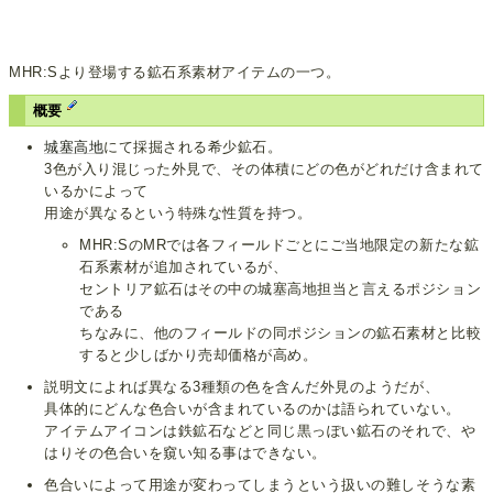
MHR:Sより登場する鉱石系素材アイテムの一つ。
概要
城塞高地
にて採掘される希少鉱石。
3色が入り混じった外見で、その体積にどの色がどれだけ含まれて
いるかによって
用途が異なるという特殊な性質を持つ。
MHR:SのMRでは各フィールドごとにご当地限定の新たな鉱
石系素材が追加されているが、
セントリア鉱石はその中の城塞高地担当と言えるポジション
である
ちなみに、他のフィールドの同ポジションの鉱石素材と比較
すると少しばかり売却価格が高め。
説明文によれば異なる3種類の色を含んだ外見のようだが、
具体的にどんな色合いが含まれているのかは語られていない。
アイテムアイコンは鉄鉱石などと同じ黒っぽい鉱石のそれで、や
はりその色合いを窺い知る事はできない。
色合いによって用途が変わってしまうという扱いの難しそうな素