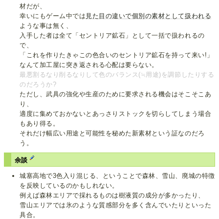
材だが、
幸いにもゲーム中では
見た目の違いで個別の素材として扱われる
ような事は無く、
入手した者は全て「セントリア鉱石」として一括で扱われるの
で、
「これを作りたきゃこの色合いのセントリア鉱石を持って来い!」
なんて加工屋に突き返される心配は要らない。
最悪割るなり削るなりして色のバランス(≒用途)を調節したりする
のだろうか?
ただし、武具の強化や生産のために要求される機会はそこそこあ
り、
適度に集めておかないとあっさりストックを切らしてしまう場合
もあり得る。
それだけ幅広い用途と可能性を秘めた新素材という証なのだろ
う。
余談
城塞高地で3色入り混じる、ということで森林、雪山、廃城の特徴
を反映しているのかもしれない。
例えば森林エリアで採れるものは樹液質の成分が多かったり、
雪山エリアでは氷のような質感部分を多く含んでいたりといった
具合。