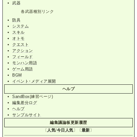
武器
各武器種別リンク
防具
システム
スキル
オトモ
クエスト
アクション
フィールド
モンハン用語
ゲーム用語
BGM
イベント･メディア展開
ヘルプ
SandBox
(練習ページ)
編集差分ログ
ヘルプ
サンプルサイト
編集議論板更新履歴
〔
人気
/
今日人気
〕〔
最新
〕