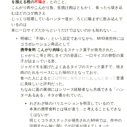
を揃える程の
不味さ
」とのこと。
こんがり肉や
こんがり魚
、
生焼け肉
はともかく、食ったら咳き込
むほどの
コゲ肉
さえ
じっくり咀嚼しているハンター達が、ろくに噛まずに飲み込んで
いるのは
単に一口サイズだからというだけではないのかも知れない…。
明確に「不味い」という設定でありながら、MH3発売時には
コラボレーション
商品として
携帯食料 こんがり肉味
なるスナック菓子が発売された。
じゃがりこ等と同じタイプの容器に、一口サイズの卵型の菓
子が詰まっている形。
ジャガイモを揚げたよくあるタイプのスナック菓子で、焼き
肉のたれをベースにした味付けとなっており、
食べた人によると
ほぼ同時に発売された
あっち
と違って
普通
に美味しいと評判だった。
ちなみに蓋の裏側にはシリーズ経験者なら共感できる「ハン
ターあるある」ネタが書かれていた。
わざわざ味のバリエーションを明言しているので、
本来の携帯食料とは味が違う…と考えることもできな
くはないが、
同じくコラボスナックが発売されたMH4では、作中の
説明文から味に関しての記述が消えてしまった。