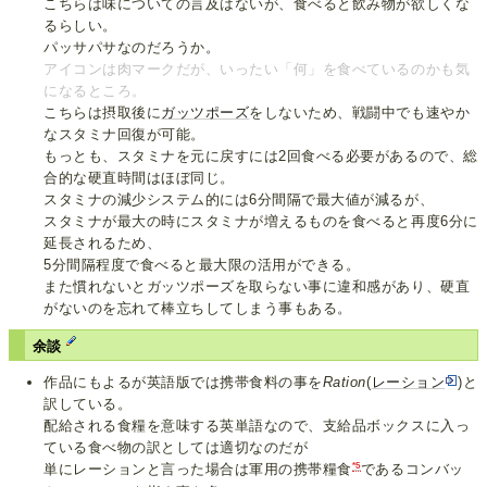
こちらは味についての言及はないが、食べると飲み物が欲しくな
るらしい。
パッサパサなのだろうか。
アイコンは肉マークだが、いったい「何」を食べているのかも気
になるところ。
こちらは摂取後に
ガッツポーズ
をしないため、戦闘中でも速やか
なスタミナ回復が可能。
もっとも、スタミナを元に戻すには2回食べる必要があるので、総
合的な硬直時間はほぼ同じ。
スタミナの減少システム的には6分間隔で最大値が減るが、
スタミナが最大の時にスタミナが増えるものを食べると再度6分に
延長されるため、
5分間隔程度で食べると最大限の活用ができる。
また慣れないとガッツポーズを取らない事に違和感があり、硬直
がないのを忘れて棒立ちしてしまう事もある。
余談
作品にもよるが英語版では携帯食料の事を
Ration
(
レーション
)と
訳している。
配給される食糧を意味する英単語なので、支給品ボックスに入っ
ている食べ物の訳としては適切なのだが
*5
単にレーションと言った場合は軍用の携帯糧食
であるコンバッ