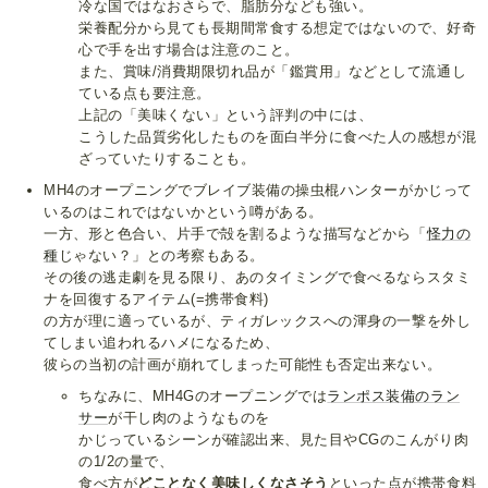
冷な国ではなおさらで、脂肪分なども強い。
栄養配分から見ても長期間常食する想定ではないので、好奇
心で手を出す場合は注意のこと。
また、賞味/消費期限切れ品が「鑑賞用」などとして流通し
ている点も要注意。
上記の「美味くない」という評判の中には、
こうした品質劣化したものを面白半分に食べた人の感想が混
ざっていたりすることも。
MH4のオープニングでブレイブ装備の操虫棍ハンターがかじって
いるのはこれではないかという噂がある。
一方、形と色合い、片手で殻を割るような描写などから「
怪力の
種
じゃない？」との考察もある。
その後の逃走劇を見る限り、あのタイミングで食べるならスタミ
ナを回復するアイテム(=携帯食料)
の方が理に適っているが、ティガレックスへの渾身の一撃を外し
てしまい追われるハメになるため、
彼らの当初の計画が崩れてしまった可能性も否定出来ない。
ちなみに、MH4Gのオープニングでは
ランポス装備のラン
サー
が干し肉のようなものを
かじっているシーンが確認出来、見た目やCGのこんがり肉
の1/2の量で、
食べ方が
どことなく美味しくなさそう
といった点が携帯食料