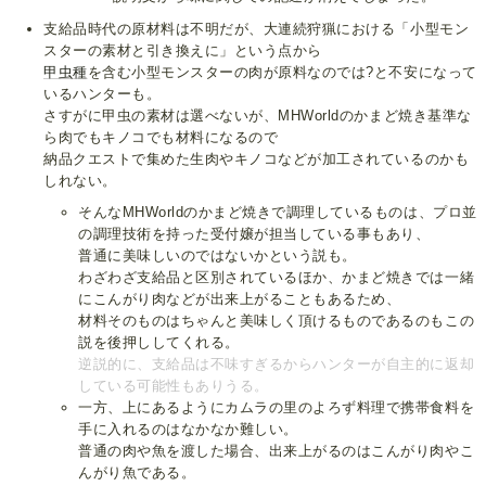
支給品時代の原材料は不明だが、大連続狩猟における「小型モン
スターの素材と引き換えに」という点から
甲虫種
を含む小型モンスターの肉が原料なのでは?と不安になって
いるハンターも。
さすがに甲虫の素材は選べないが、MHWorldのかまど焼き基準な
ら肉でもキノコでも材料になるので
納品クエストで集めた生肉やキノコなどが加工されているのかも
しれない。
そんなMHWorldのかまど焼きで調理しているものは、プロ並
の調理技術を持った受付嬢が担当している事もあり、
普通に美味しいのではないかという説も。
わざわざ支給品と区別されているほか、かまど焼きでは一緒
にこんがり肉などが出来上がることもあるため、
材料そのものはちゃんと美味しく頂けるものであるのもこの
説を後押ししてくれる。
逆説的に、支給品は不味すぎるからハンターが自主的に返却
している可能性もありうる。
一方、上にあるようにカムラの里のよろず料理で携帯食料を
手に入れるのはなかなか難しい。
普通の肉や魚を渡した場合、出来上がるのはこんがり肉やこ
んがり魚である。