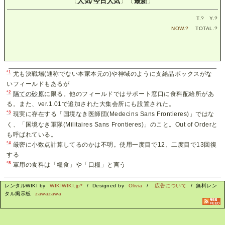
〔
人気
/
今日人気
〕〔
最新
〕
T.
?
Y.
?
NOW.
?
TOTAL.
?
*1
尤も決戦場(通称でない本家本元の)や神域のように支給品ボックスがな
いフィールドもあるが
*2
隔ての砂原
に限る。他のフィールドではサポート窓口に食料配給所があ
る。また、ver.1.01で追加された大集会所にも設置された。
*3
現実に存在する「国境なき医師団(Medecins Sans Frontieres)」ではな
く、「国境なき軍隊(Militaires Sans Frontieres)」のこと。Out of Orderと
も呼ばれている。
*4
厳密に小数点計算してるのかは不明。使用一度目で12、二度目で13回復
する
*5
軍用の食料は「糧食」や「口糧」と言う
レンタルWIKI by
WIKIWIKI.jp*
/ Designed by
Olivia
/
広告について
/ 無料レン
タル掲示板
zawazawa