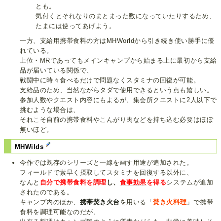
とも。
気付くとそれなりのまとまった数になっていたりするため、
たまには使ってあげよう。
一方、支給用携帯食料の方はMHWorldから引き続き使い勝手に優
れている。
上位・MRであってもメインキャンプから始まる上に最初から支給
品が届いている関係で、
戦闘中に時々食べるだけで問題なくスタミナの回復が可能。
支給品のため、当然ながらタダで使用できるという点も嬉しい。
参加人数やクエスト内容にもよるが、集会所クエストに2人以下で
挑むような場合は、
それこそ自前の携帯食料やこんがり肉などを持ち込む必要はほぼ
無いほど。
MHWilds
今作では既存のシリーズと一線を画す用途が追加された。
フィールドで素早く摂取してスタミナを回復する以外に、
なんと
自分で携帯食料を調理
し、
食事効果
を得る
システムが追加
されたのである。
キャンプ内のほか、
携帯焚き火台
を用いる「
焚き火料理
」で携帯
食料を調理可能なのだが、