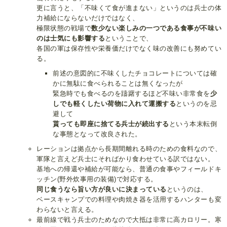
更に言うと、「不味くて食が進まない」というのは兵士の体
力補給にならないだけではなく、
極限状態の戦場で
数少ない楽しみの一つである食事が不味い
のは士気にも影響する
ということで、
各国の軍は保存性や栄養価だけでなく味の改善にも努めてい
る。
前述の意図的に不味くしたチョコレートについては確
かに無駄に食べられることは無くなったが
緊急時でも食べるのを躊躇するほど不味い非常食を
少
しでも軽くしたい荷物に入れて運搬する
というのを忌
避して
貰っても即座に捨てる兵士が続出する
という本末転倒
な事態となって改良された。
レーションは拠点から長期間離れる時のための食料なので、
軍隊と言えど兵士にそればかり食わせている訳ではない。
基地への帰還や補給が可能なら、普通の食事やフィールドキ
ッチン(野外炊事用の装備)で対応する。
同じ食うなら旨い方が良いに決まっている
というのは、
ベースキャンプでの料理や肉焼き器を活用するハンターも変
わらないと言える。
最前線で戦う兵士のためなので大抵は非常に高カロリー。寒