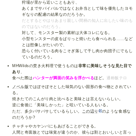
狩場が里から近いこともあり、
あくまでサバイバルではなくお弁当として味を優先したヨモ
ギなりの配慮の結果なのだろうか。
だとするとやはりあまり親しい間柄の知人に出したい味のも
のではないのだろう。
対して、モンスター製の素材は大体コレになる。
小型モンスターの皮をぱりっと焼いたら食べられる……など
とは想像しがたいので、
恐らく付いている肉をこそぎ落して干し肉か肉団子にでもし
ているのだろう。
MHWildsの焚き火料理で使うものは
非常に美味しそうな見た目で
あり
、
食べた際は
ハンターが満面の笑みを浮かべる
ほど。
通称飯テロ
ノベル版
ではぼそぼそとした味気のない固形の食べ物とされてい
る。
焼きたてのこんがり肉と比べると美味とは言えないらしい。
逆に食後に「美味しかった」と呟いている人もいる。
ただ、多少パサパサしているらしい。
この辺り
のような食感な
のだろうか?
チャチャやカヤンバにもあげることができる。
人間と奇面族とでは味覚が違うのか、彼らは割とおいしいと言っ