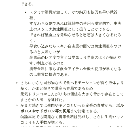
できる。
スタミナ消費が激しく、かつ納刀も抜刀も早い武器
種、
すなわち双剣であれば戦闘中の使用も現実的で、事実
上の
スタミナ急速回復
として扱うことができる。
できれば
早食い
を発動させると恩恵は大きくなるだろ
う。
早食い込みならスキル自由度の面では急速回復をつけ
るのと大差ないが、
装飾品のレア度で言えば早気より早食のほうが揃えや
すい利点があるのと、
携帯食料に限らず飲食アイテム全般の使用が早くなる
のは非常に快適である。
さらに小さな固形物なので食べるモーションが肉や液体より
短く、かまど焼きで量産も容易であるため
元気ドリンコやこんがり肉の価値を大きく脅かす存在として
まさかの大出世を遂げた。
かまど焼きでは生肉やキノコといった定番の食材から、
ボル
ボロスやオドガロン等の尻尾
まで指定できる。
勿論尻尾でも問題なく携帯食料は完成し、さらに生肉やキノ
コよりも入手数が増える。