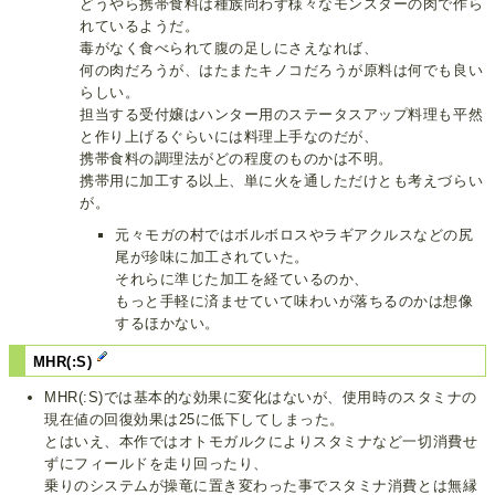
どうやら携帯食料は種族問わず様々なモンスターの肉で作ら
れているようだ。
毒がなく食べられて腹の足しにさえなれば、
何の肉だろうが、はたまたキノコだろうが原料は何でも良い
らしい。
担当する受付嬢はハンター用のステータスアップ料理も平然
と作り上げるぐらいには料理上手なのだが、
携帯食料の調理法がどの程度のものかは不明。
携帯用に加工する以上、単に火を通しただけとも考えづらい
が。
元々モガの村ではボルボロスやラギアクルスなどの尻
尾が珍味に加工されていた。
それらに準じた加工を経ているのか、
もっと手軽に済ませていて味わいが落ちるのかは想像
するほかない。
MHR(:S)
MHR(:S)では基本的な効果に変化はないが、使用時のスタミナの
現在値の回復効果は25に低下してしまった。
とはいえ、本作ではオトモガルクによりスタミナなど一切消費せ
ずにフィールドを走り回ったり、
乗りのシステムが操竜に置き変わった事でスタミナ消費とは無縁