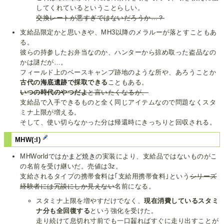
してくれているということらしい。
交換レートが悪すぎではないだろうか…？
支給品限定かと思いきや、MH3以降のメラルーが落とすこともあ
る。
彼らの持参したお弁当なのか、ハンターから掠め取った盗品なの
かは謎だが…。
フィールド上のベースキャンプ跡地のような所や、あろうことか
古代の
海底遺跡
で採取できる
こともある。
いつの時代のやつだよ
と言いたくなるが、
支給品で入手できるものと全く同じアイテムなので問題なくスタ
ミナ上限が増える。
そして、使い切らなかった分は帰還時にきっちりと回収される。
MHW(:I)
MHWorldでは
かまど焼き
の実装により、支給品ではないものがこ
の名前を受け継いだ。売値は3z。
支給されるタイプの携帯食料は｢支給用携帯食料｣という
シリーズ
経験者には冗談にしか見えない
名前になる。
スタミナ上限を増やすだけでなく、
現在消費しているスタミ
ナ分も全回復する
という強化を受けた。
走り続けて息切れ寸前でも一口齧ればすぐに走り出すことが