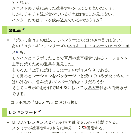
てくれる。
クエスト終了後に余った携帯食料を与えると良いだろう。
しかしチャチャ達が食べているそれは肉にしか見えない。
ハンターたちはアレを飲み込んでいるのだろうか?
類似品
「焼いて食う」のは決してハンターたちだけの特権ではない。
あの『メタルギア』シリーズの
ネイキッド・スネーク/ビッグ・ボ
ス
も、
モンハンとコラボしたことで軍用の携帯糧食であるレーションを
上手に焼く
ための道具を発見した。
もちろん「上手に焼けましたー」のボイス付きである。
よく見ると
レーションをパッケージごと焼いている
が突っ込んで
はいけない。包み焼きハンバーグ的なノリだろうか。
そしてコラボのおかげでMHP3においても
彼の声
付きの肉焼きが
できる。
コラボ先の『MGSPW』における扱い
レンキンフード
MHXXで
レンキンスタイル
のマカ錬金タルから精製できる。
*4
スタミナが携帯食料のさらに半分、12.5
回復する。