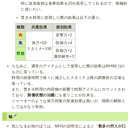
特に追加食材は食事効果を20分延長してくれるので、積極的
に使いたい。
焚き火料理に使用した際の効果は以下の通り。
種類
共通効果
個別効果
肉
攻撃力+2
魚
体力+50
防御力+4
スタミナ+150
防御力+2
野菜
属性耐性+3
ちなみに、通常のアイテムとして使用した際の効果はMHW(:I)の
ものに戻っている。
料理の経過時間で徐々に減少したスタミナ上限の調整役の立場も
保っている。
また、焚き火料理の内容物の影響で肉類アイテムにカウントされ
ており、
裂傷状態の治癒
にも使うことが出来る。
ジャーキーのような体力回復の加速効果は無いが、咄嗟の解除と
してはかなり有効。
味
気になるお味のほうは、MH3の説明文によると「
数多の狩人が口