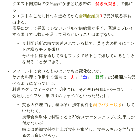
クエスト開始時の支給品やかまど焼き枠の「
焚き火焼き
」の他に
も、
*2
クエストをこなし日付を進めてから
食料配給所
で受け取る事も
出来る。
需要に対して尋常じゃないレベルで供給量が多く、普通にプレイ
する限りでは数が不足して困るということはまずない。
食料配給所の前で製造されている様で、焚き火の周りにテン
トの様なモノを張り、
その中に棒を通して肉をフックで吊るして燻しているところ
を見ることができる。
フィールドで食べるものはいつもと変化ないが、
焚き火料理で使用する場合は「
肉
」「
魚
」「
野菜
」の
3種類
から選
べるようになっている。
料理のグラフィックにも反映され、それぞれ分厚いベーコン、下
処理したイワシ、串切りのキャベツといった見た目。
焚き火料理では、基本的に携帯食料を
鍋でバター焼き
にして
いただく。
携帯食料単体で料理すると30分ステータスアップの効果しか
付かないが、
時には追加食材や仕上げ食材を奮発し、食事スキルを付与す
るのも良いだろう。