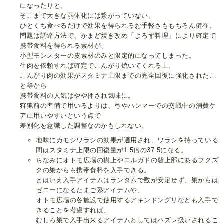
になったりと、
そこまで大きな弱体化には繋がっていない。
ひとくち食べるだけで効果を得られるお手軽さももちろん健在。
問題は調達方法で、かまど焼き改め「よろず料理」により確定で
携帯食料を得られる素材が、
小型モンスターの皮素材のみと限定的になってしまった。
生肉を依頼すれば確定でこんがり焼いてくれる上、
こんがり肉の効果がスタミナ上限までの完全回復に強化されたこ
と等から
携帯食料の人気はやや押され気味に。
狩猟前の準備で用いるよりは、弓やハンマーでの交戦中の消費ケ
アに用いやすいという点で
差別化を意識した調整なのかもしれない。
地味に
カモシワラシ
の効果が適用され、ワラシを持っている
間はスタミナ上限の回復量が1.5倍の37.5になる。
ちなみにオトモ広場の樹上やエルガドの砦上部にあるフクズ
クの巣からも携帯食料を入手できる。
とはいえ入手アイテムはランダムで数が安定せず、巣からは
ゼニーになるたまご系アイテムや、
オトモ広場の各施設で使用するアキンドングリなども入手で
きることを考慮すれば、
むしろ巣で入手出来るアイテムとしてはハズレ扱いされるこ