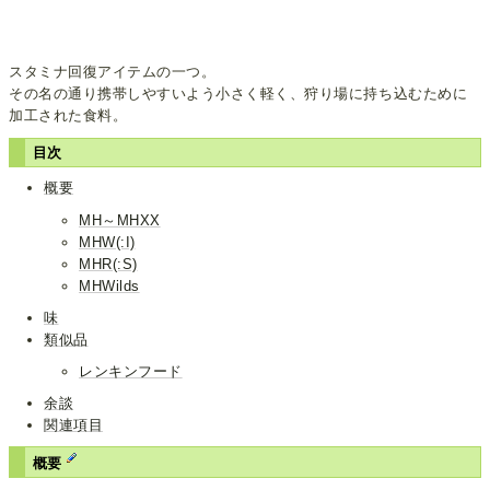
スタミナ回復アイテムの一つ。
その名の通り携帯しやすいよう小さく軽く、狩り場に持ち込むために
加工された食料。
目次
概要
MH～MHXX
MHW(:I)
MHR(:S)
MHWilds
味
類似品
レンキンフード
余談
関連項目
概要