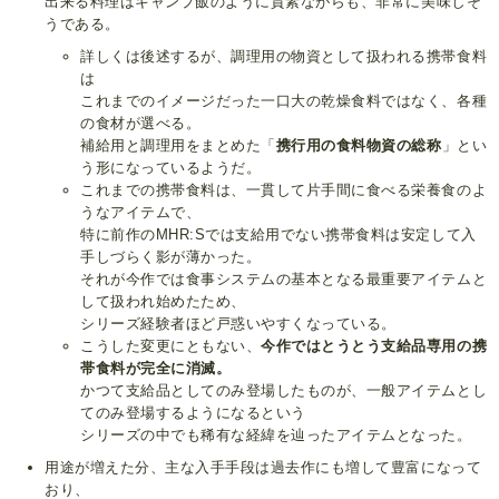
出来る料理はキャンプ飯のように質素ながらも、非常に美味しそ
うである。
詳しくは後述するが、調理用の物資として扱われる携帯食料
は
これまでのイメージだった一口大の乾燥食料ではなく、各種
の食材が選べる。
補給用と調理用をまとめた「
携行用の食料物資の総称
」とい
う形になっているようだ。
これまでの携帯食料は、一貫して片手間に食べる栄養食のよ
うなアイテムで、
特に前作のMHR:Sでは支給用でない携帯食料は安定して入
手しづらく影が薄かった。
それが今作では食事システムの基本となる最重要アイテムと
して扱われ始めたため、
シリーズ経験者ほど戸惑いやすくなっている。
こうした変更にともない、
今作ではとうとう支給品専用の携
帯食料が完全に消滅。
かつて支給品としてのみ登場したものが、一般アイテムとし
てのみ登場するようになるという
シリーズの中でも稀有な経緯を辿ったアイテムとなった。
用途が増えた分、主な入手手段は過去作にも増して豊富になって
おり、