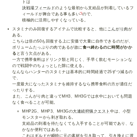
トは
決戦場フィールド
のような最初から支給品が到着しているフ
*1
ィールドが舞台である事も多い
ので、
積極的に活用しやすくなっている。
スタミナのみ回復するアイテムで比較すると、他に
こんがり肉
が
ある。
こちらは倍の50も回復する上に安価で大量に自作できるのだが、
ボリュームたっぷりの肉であるが故に
食べ終わるのに時間がかか
る
と言う欠点がある。
一方で携帯食料はドリンク類と同じく、手早く飲むモーションな
ので戦闘中のちょっとした隙に使える。
なんならハンターのスタミナは基本的に時間経過で25ずつ減るの
で、
一度最大になったスタミナを維持するなら携帯食料の方が適任だ
ったりする。
また、こんがり肉と違ってMH3、MH3Gでは水中においても問題
なく食べることが可能。
MHP2G、MHP3、MH3Gの
大連続狩猟クエスト
中は、小型
モンスターから剥ぎ取れる。
支給品の到着を待たなくても入手することが可能であり、な
かなか便利ではある。
これは
ギルド
が瞬時に元の素材を引き取って、引き換えに渡