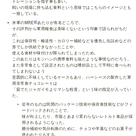
トレーションを指す事も多い。
戦いの現場に持ち込む食料という意味ではこちらのイメージとも
一致している。
米軍の
MRE
あたりが有名どころで、
その評判から軍用糧食は美味くないという印象で語られがちだ
が、
これは保存性・輸送性・カロリー補給などを優先し缶詰めなどの
形でしか供給できなかったことや、
使える食材や味付けが限られてしまったため。
このあたりはモンハンの携帯食料も似たような事情なのだろう。
また非常食として設定されたものは嗜好品として平時に食べられ
てしまわないよう
意図的に不味くしているケースもあり、ハーシーズの製作した軍
用非常食チョコレートは
「茹でたジャガイモよりマシな程度」という味の指定が入ってい
た。
近年のものは民間のパッケージ技術や保存食技術などがフィ
ードバックされたことで、
味が向上したり、市販とあまり変わらないレトルト食品が採
用されるようになった。
糖分補給や気分転換のために、チョコや羊羹などのお菓子が
使われたりもする。