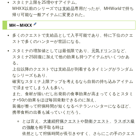
スタミナ上限を25増やすアイテム。
MHXX以前のシリーズでは
支給品
専用だったが、MHWorldで持ち
帰り可能な一般アイテムに変更された。
MH～MHXX
多くのクエストで支給品として入手可能であり、特に下位のクエ
ストで多くのハンターが世話になる。
スタミナの増加値としては最低限であり、
元気ドリンコ
など、
スタミナ25回復に加えて他の効果も持つアイテムがいくつかあ
る。
上位以降のクエストでは支給品が到着するタイミングがランダム
なシリーズもあり、
確実なスタミナ上限アップを考えるなら自前の持ち込みアイテム
で済ませてしまう人も多い。
また、食材が揃いだし出発前の食事効果が高まってくるとスタミ
ナ+50の効果をほぼ毎回発動できるのに加え、
装備が整って狩猟時間が短くなるベテランハンターになるほど、
携帯食料の出番も減っていくだろう。
とは言え、
大連続狩猟クエスト
や
防衛クエスト
、
ラスボス級
の強敵
を相手取る時は
依然として狩猟時間が長引きやすく、さらにこの手のクエス