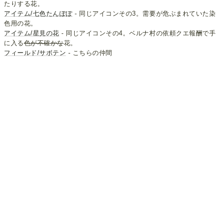
たりする花。
アイテム/七色たんぽぽ
- 同じアイコンその3。需要が危ぶまれていた染
色用の花。
アイテム/星見の花
- 同じアイコンその4。ベルナ村の依頼クエ報酬で手
に入る
色が不確かな
花。
フィールド/サボテン
- こちらの仲間