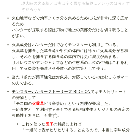
現大陸の火薬草とは実は全く異なる植物…というのは考えす
ぎだろうか
火山地帯などで効率よく水分を集めるために根が非常に深く広が
るため、
ハンターが採取する際は刃物で地上の葉部分だけを切り取ること
が多い。
火薬成分はハンターだけでなくモンスターも利用している。
火薬草を捕食した草食竜や甲虫の体内には徐々に火薬成分が蓄積
し、それらを捕食する肉食竜の体内では更に濃度が高まる。
リオレウスやアンジャナフなどの生態系の上位の生物はこれを利
用して火炎袋を発達させ外敵への対抗策として使う。
当たり前だが
薬草強化
は対象外。対応しているのはむしろ
ボマー
の方である。
モンスターハンターストーリーズ RIDE ON
では主人公リュート
の好物として
「モス肉の
火薬草
ピリ辛炒め」という
料理
が登場した。
一応食材として利用する事もできる模様(本作オリジナルの設定の
可能性も無きにしも非ず)。
これを使った
団子
の解説によれば
「一週間は舌がヒリヒリする」とあるので、本当に辛味成分