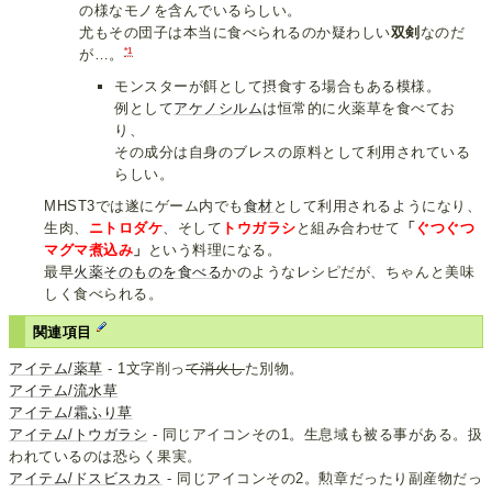
の様なモノを含んでいるらしい。
尤もその団子は本当に食べられるのか疑わしい
双剣
なのだ
*1
が…。
モンスターが餌として摂食する場合もある模様。
例として
アケノシルム
は恒常的に火薬草を食べてお
り、
その成分は自身のブレスの原料として利用されている
らしい。
MHST3では遂にゲーム内でも
食材
として利用されるようになり、
生肉、
ニトロダケ
、そして
トウガラシ
と組み合わせて
「
ぐつぐつ
マグマ煮込み
」
という料理になる。
最早
火薬そのものを食べる
かのようなレシピだが、ちゃんと美味
しく食べられる。
関連項目
アイテム/薬草
- 1文字削っ
て消火し
た別物。
アイテム/流水草
アイテム/霜ふり草
アイテム/トウガラシ
- 同じアイコンその1。生息域も被る事がある。扱
われているのは恐らく果実。
アイテム/ドスビスカス
- 同じアイコンその2。勲章だったり副産物だっ