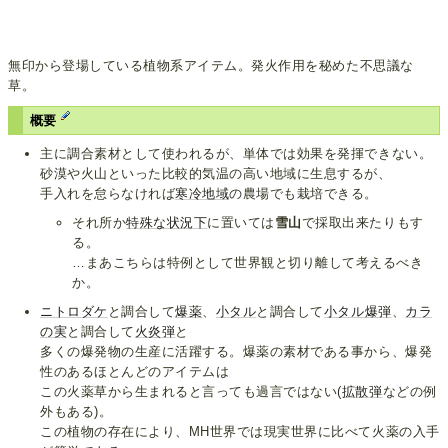
無印から登場している植物系アイテム。発火作用を秘めた不思議な
草。
概要
主に調合素材として使われるが、単体では効果を発揮できない。
砂漠や火山といった比較的気温の高い地域に生息するが、
手入れを怠らなければ
寒冷地域
の農場でも栽培できる。
それ所か
特殊な状況下
に置いては
雪山
で採取出来たりもす
る。
…まあこちらは特例として世界観と切り離して考えるべき
か。
ニトロダケ
と調合して
爆薬
、
小タル
と調合して
小タル爆弾
、
カラ
の実
と調合して
火炎弾
と
多くの爆発物の生産に活躍する。爆薬の素材である事から、爆発
性のあるほとんどのアイテムは
この火薬草から生まれると言っても過言ではない(
拡散弾
などの例
外もある)。
この植物の存在により、MH世界では現実世界に比べて火薬の入手