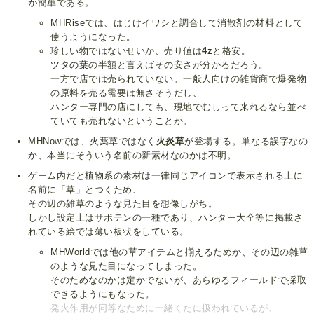
が簡単である。
MHRiseでは、はじけイワシと調合して消散剤の材料として
使うようになった。
珍しい物ではないせいか、売り値は
4z
と格安。
ツタの葉
の半額と言えばその安さが分かるだろう。
一方で店では売られていない。一般人向けの雑貨商で爆発物
の原料を売る需要は無さそうだし、
ハンター専門の店にしても、現地でむしって来れるなら並べ
ていても売れないということか。
MHNowでは、火薬草ではなく
火炎草
が登場する。単なる誤字なの
か、本当にそういう名前の新素材なのかは不明。
ゲーム内だと植物系の素材は一律同じアイコンで表示される上に
名前に「草」とつくため、
その辺の雑草のような見た目を想像しがち。
しかし設定上はサボテンの一種であり、ハンター大全等に掲載さ
れている絵では薄い板状をしている。
MHWorldでは他の草アイテムと揃えるためか、その辺の雑草
のような見た目になってしまった。
そのためなのかは定かでないが、あらゆるフィールドで採取
できるようにもなった。
発火作用が同等なために一緒くたに扱われているが、