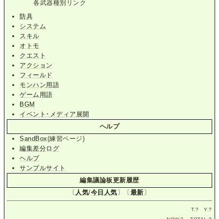
各武器種別リンク
防具
システム
スキル
オトモ
クエスト
アクション
フィールド
モンハン用語
ゲーム用語
BGM
イベント･メディア展開
ヘルプ
SandBox
(練習ページ)
編集差分ログ
ヘルプ
サンプルサイト
編集議論板更新履歴
〔
人気
/
今日人気
〕〔
最新
〕
T.
?
Y.
?