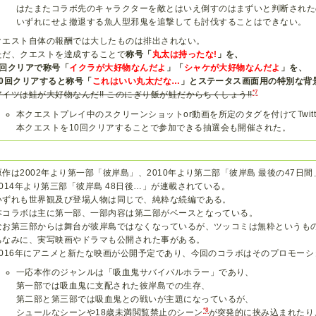
はたまたコラボ先のキャラクターを敵とはいえ倒すのはまずいと判断された
いずれにせよ撤退する魚人型邪鬼を追撃しても討伐することはできない。
クエスト自体の報酬では大したものは排出されない。
ただ、クエストを達成することで
称号「
丸太は持ったな!
」を、
5回クリアで称号「
イクラが大好物なんだよ
」「
シャケが大好物なんだよ
」を、
10回クリアすると称号「
これはいい丸太だな…
」とステータス画面用の特別な背
*7
アイツは鮭が大好物なんだ!! このにぎり飯が鮭だからちくしょう!!
本クエストプレイ中のスクリーンショットor動画を所定のタグを付けてTwit
本クエストを10回クリアすることで参加できる抽選会も開催された。
原作は2002年より第一部「彼岸島」、2010年より第二部「彼岸島 最後の47日間
2014年より第三部「彼岸島 48日後…」が連載されている。
いずれも世界観及び登場人物は同じで、純粋な続編である。
本コラボは主に第一部、一部内容は第二部がベースとなっている。
なお第三部からは舞台が彼岸島ではなくなっているが、ツッコミは無粋というも
ちなみに、実写映画やドラマも公開された事がある。
2016年にアニメと新たな映画が公開予定であり、今回のコラボはそのプロモー
一応本作のジャンルは「吸血鬼サバイバルホラー」であり、
第一部では吸血鬼に支配された彼岸島での生存、
第二部と第三部では吸血鬼との戦いが主題になっているが、
*8
シュールなシーンや18歳未満閲覧禁止のシーン
が突発的に挟み込まれたり