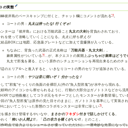
トの実態
*3
密林
彼岸島のベースキャンプに付くと、チャット欄にコメントが流れる
。
コートの男：
丸太は持ったな! 行くぞォ!
ハンターは『彼岸島』における万能武器こと
丸太の大剣
を背負わされており、
それを使って攻略していくことになる。
丸太に持ち替えろ!
支給品BOXには地図、応急薬グレートなどに加えて
音爆弾
が入っている。
ちなみに、背負った武器の正式名称は「
万能兵器・丸太大剣
」。
*4
麻痺属性がついている
…が、本クエストの展開上
ぶっちゃけ麻痺はどうで
丸太で邪鬼を屠る、という原作のシチュエーションを再現出来るためのチョ
岸辺のエリア4へと進入すると、いきなりコートの男のセリフが追加されている。
コートの男：
ヤツは音に弱いぞ！ 分かったな！
そして"邪鬼"そっくりの魚面の全裸巨人(件の"魚人型邪鬼")が水中から現れる。
依頼時のアイコンから察せられるように、行動の大部分はガノトトスなどから流
MHXRでは
特殊種
としてコラボ元をモチーフとしたモンスターが多数登場してい
今回の"魚人型邪鬼"は原作の見た目そのままに、ガノトトスを基準にして実装さ
*5
MHにおいてこういった形態のコラボモンスターは非常に珍しい
。
波を掻き分け登場するやいなや、
まさかの
フキダシ
付きで話しかけてくる
。
いわく「
怖いか人間よ!!
」「
己の非力を嘆くがいい!!
」とのこと。
原作時点で迫力よりもシュールさが優っていただけに、一層奇妙な光景になって