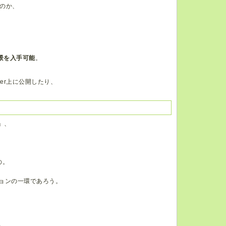
のか、
景を入手可能
。
ter上に公開したり、
」、
の。
ションの一環であろう。
、