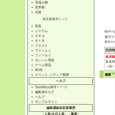
登場人物
世界観
武器
各武器種別リンク
防具
システム
MHF
スキル
週刊ヤ
オトモ
原作の
クエスト
目的
アクション
フィールド
彼岸
モンハン用語
繁殖
ゲーム用語
<昼>
BGM
概要
イベント･メディア展開
ヘルプ
SandBox
(練習ページ)
編集差分ログ
ヘルプ
サンプルサイト
編集議論板更新履歴
〔
人気
/
今日人気
〕〔
最新
〕