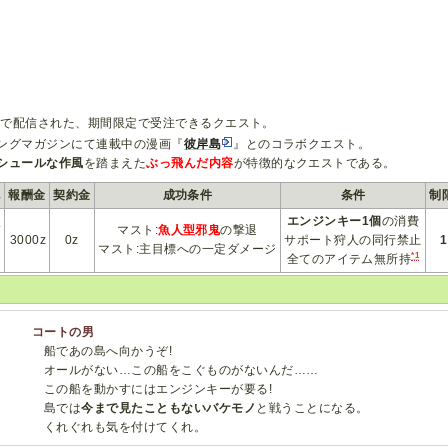
-Gで配信された、期間限定で受注できるクエスト。
ングマガジンにて連載中の漫画『
彼岸島
』とのコラボクエスト。
シュールな作風
を踏まえた
ぶっ飛んだ内容
が特徴的なクエストである。
地
報酬金
契約金
成功条件
条件
制
島
エンジンキー1個
の消費
マスト:
魚人型邪鬼
の撃退
期
3000z
0z
サポート狩人の同行禁止
マスト:主目標への一定ダメージ
*1
全てのアイテム無所持
コートの男
船であの島へ向かうぞ!
オールがない…この船をこぐものがないんだ……
この船を動かすにはエンジンキーが要る!
島では
今まで見たこともないバケモノ
と戦うことになる。
くれぐれも気を付けてくれ。