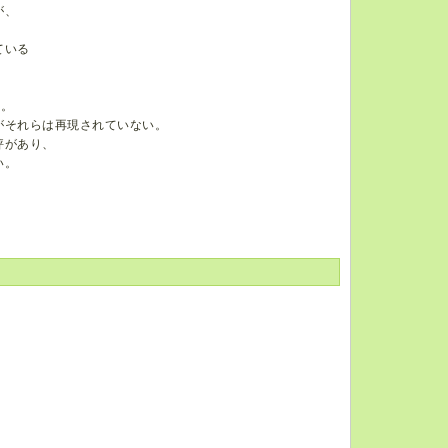
が、
ている
る。
がそれらは再現されていない。
評があり、
い。