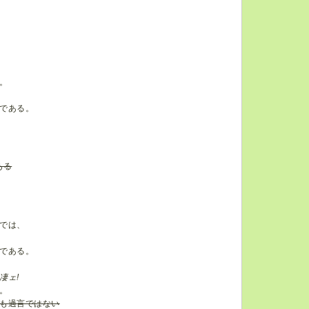
。
である。
ある
では、
である。
凄ェ!
。
も過言ではない