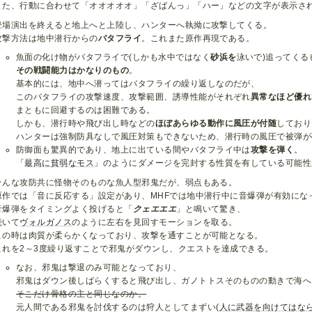
また、行動に合わせて「オオオオオ」「ざばんっ」「ハー」などの文字が表示さ
登場演出を終えると地上へと上陸し、ハンターへ執拗に攻撃してくる。
攻撃方法は地中潜行からの
バタフライ
。これまた原作再現である。
魚面の化け物がバタフライで(しかも水中ではなく
砂浜を
泳いで)追ってく
その戦闘能力はかなりのもの
。
基本的には、地中へ潜ってはバタフライの繰り返しなのだが、
このバタフライの攻撃速度、攻撃範囲、誘導性能がそれぞれ
異常なほど優れ
まともに回避するのは困難である。
しかも、潜行時や飛び出し時などの
ほぼあらゆる動作に風圧が付随
しており
ハンターは強制防具なしで風圧対策もできないため、潜行時の風圧で被弾が
防御面も驚異的であり、地上に出ている間やバタフライ中は
攻撃を弾く
。
「
最高に貧弱なモス
」のようにダメージを完封する性質を有している可能性
そんな攻防共に怪物そのものな魚人型邪鬼だが、弱点もある。
原作では「音に反応する」設定があり、MHFでは地中潜行中に音爆弾が有効にな
音爆弾をタイミングよく投げると「
クェエエエ
」と鳴いて驚き、
続いて
ヴォルガノス
のように左右を見回すモーションを取る。
この時は肉質が柔らかくなっており、攻撃を通すことが可能となる。
これを2～3度繰り返すことで邪鬼がダウンし、クエストを達成できる。
なお、邪鬼は撃退のみ可能となっており、
邪鬼はダウン後しばらくすると飛び出し、ガノトトスそのものの動きで海へ
そこだけ骨格の主と同じなのか。
元人間である邪鬼を討伐するのは狩人としてまずい(
人に武器を向けてはな