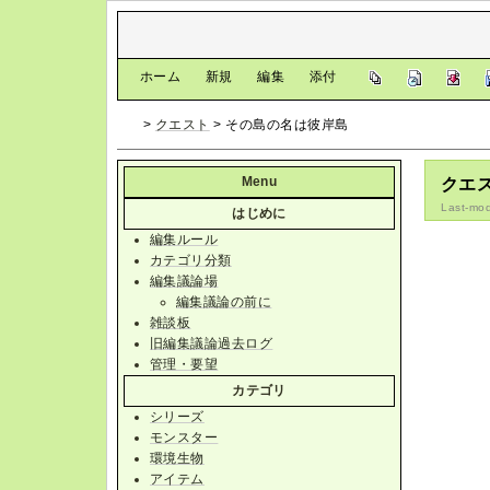
[
ホーム
|
新規
|
編集
|
添付
]
>
クエスト
> その島の名は彼岸島
Menu
クエ
Last-mod
はじめに
編集ルール
カテゴリ分類
編集議論場
編集議論の前に
雑談板
旧編集議論過去ログ
管理・要望
カテゴリ
シリーズ
モンスター
環境生物
アイテム