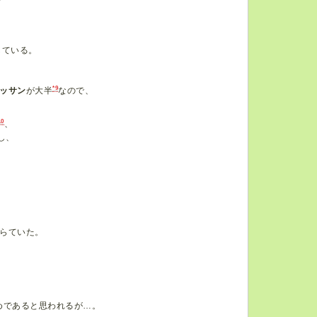
している。
*9
ッサン
が大半
なので、
10
、
し、
らていた。
、
めであると思われるが…。