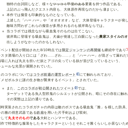
独特の台詞回しなど、様々な
ツッコミ甲斐のある
要素を持つ作品である。
上記のぶっ飛んだクエスト内容も、大体原作再現なのだから凄まじい。
本作では擬音も印象的なものとなっている。
上述した「ハー ハー」や「オオオオオ」など、大体登場キャラクターが発
敵味方問わずこれらの擬音が多用されるのも彼岸島ならでは。
当コラボでは残念ながら吸血鬼そのものは出てこない。
彼岸島に登場する吸血鬼は、犬歯が発達し三白眼になった
農家スタイルのオ
出しようがなかったのかもしれない。
*
イベント配信が開始された8/10時点では
限定ジャンケンの再開催
も継続中であり
ラスタ酒場の入り口には「ざわ……ざわ……」と「ハー ハー」が混ざって漏れだ
酒場に入れば丸太を担いだ奴とアゴの尖っている奴が並び立っているという、
シュールな光景が展開されていた。
このコラボについては
コラボ前週の運営レポート
にて触れられており、
「メゼポルタに謎の生き物が襲来するイベント」とされていた。
また、
このコラボが初公開されたツイート
では、
ターゲットである魚人型邪鬼のシルエットが公開され、暗にその存在に触れ
その実態は上記の通りである。
同時実装されたコラボガチャの内容は敵のボスである吸血鬼「雅」を模した防具
その雅の得意武器である
鉄扇
を用いた片手剣および双剣、
そして
丸太そのもの
である
大剣とハンマーである。
同作で特徴的な服装をしたキャラクターというとそれこそ雅くらいしか居ないた