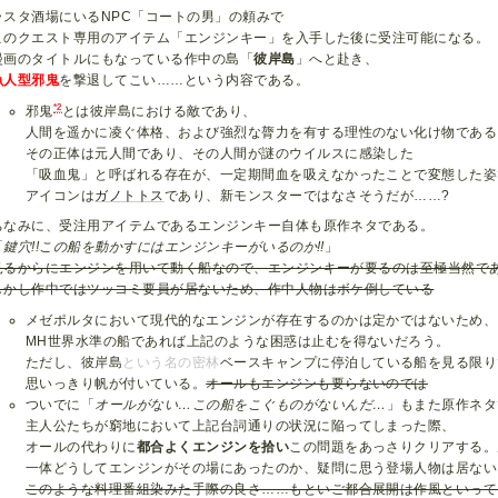
ラスタ酒場にいるNPC「コートの男」の頼みで
このクエスト専用のアイテム「エンジンキー」を入手した後に受注可能になる。
漫画のタイトルにもなっている作中の島「
彼岸島
」へと赴き、
魚人型邪鬼
を撃退してこい……という内容である。
*2
邪鬼
とは彼岸島における敵であり、
人間を遥かに凌ぐ体格、および強烈な膂力を有する理性のない化け物である
その正体は元人間であり、その人間が謎のウイルスに感染した
「吸血鬼」と呼ばれる存在が、一定期間血を吸えなかったことで変態した姿
アイコンは
ガノトトス
であり、新モンスターではなさそうだが……?
ちなみに、受注用アイテムであるエンジンキー自体も原作ネタである。
「
鍵穴!!この船を動かすにはエンジンキーがいるのか!!
」
見るからにエンジンを用いて動く船なので、エンジンキーが要るのは至極当然で
しかし作中ではツッコミ要員が居ないため、作中人物はボケ倒している
メゼポルタにおいて現代的なエンジンが存在するのかは定かではないため、
MH世界水準の船であれば上記のような困惑は止むを得ないだろう。
ただし、彼岸島
という名の密林
ベースキャンプに停泊している船を見る限り
思いっきり帆が付いている。
オールもエンジンも要らないのでは
ついでに「
オールがない…この船をこぐものがないんだ…
」もまた原作ネタ
主人公たちが窮地において上記台詞通りの状況に陥ってしまった際、
オールの代わりに
都合よくエンジンを拾い
この問題をあっさりクリアする。
一体どうしてエンジンがその場にあったのか、疑問に思う登場人物は居ない
このような料理番組染みた手際の良さ……もといご都合展開は作風といって