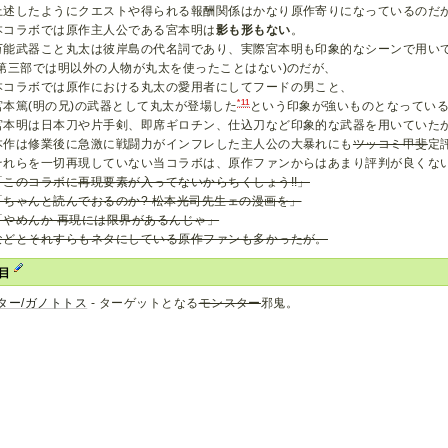
上述したようにクエストや得られる報酬関係はかなり原作寄りになっているのだ
本コラボでは原作主人公である宮本明は
影も形もない
。
万能武器こと丸太は彼岸島の代名詞であり、実際宮本明も印象的なシーンで用い
(第三部では明以外の人物が丸太を使ったことはない)のだが、
本コラボでは原作における丸太の愛用者にしてフードの男こと、
*11
宮本篤(明の兄)の武器として丸太が登場した
という印象が強いものとなってい
宮本明は日本刀や片手剣、即席ギロチン、仕込刀など印象的な武器を用いていた
本作は修業後に急激に戦闘力がインフレした主人公の大暴れにも
ツッコミ甲斐
定
それらを一切再現していない当コラボは、原作ファンからはあまり評判が良くな
「このコラボに再現要素が入ってないからちくしょう!!」
「ちゃんと読んでおるのか? 松本光司先生ェの漫画を」
「やめんか 再現には限界があるんじゃ」
などとそれすらもネタにしている原作ファンも多かったが。
項目
ター/ガノトトス
- ターゲットとなる
モンスター
邪鬼。