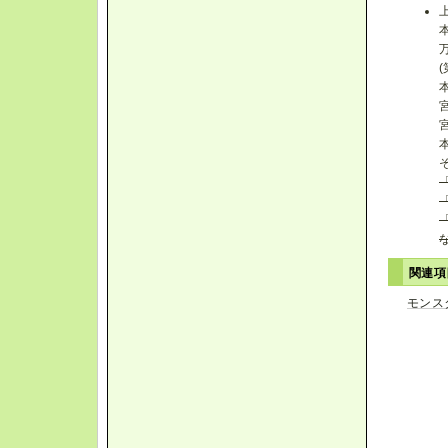
関連
モンス