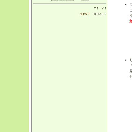
T.
?
Y.
?
NOW.
?
TOTAL.
?