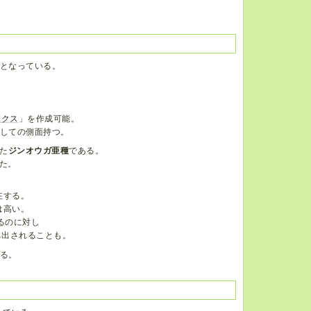
象となっている。
ークス
」を作成可能。
としての側面持つ。
た
ジンオウガ亜種
である。
た。
在する。
は高い。
るのに対し
ち出されることも。
ある。