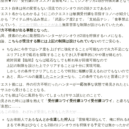
集会所★7の「受付嬢のオススメ! 雷狼竜×2」にてジンオウガ2頭が狩猟対象とな
クエスト自体は何の変哲もない渓流でのジンオウガの2頭クエであるが、
クエスト名からもわかるようにこのクエストは敏腕受付嬢を目指すコノハが紹介
しかも「アイテム持ち込み禁止」「武器レア度2まで」「支給品ナシ」「食事禁
なんていう、
どこかで聞いたことがある
無茶苦茶な制限が設けられていたため、
行方不明者が出る事態となった
。
結局、捜索のために龍歴院のハンターがジンオウガ2頭を狩猟するハメになる。
勿論、
こちらが受注する際には上記の制限は設けられていない
のでご安心を。
ちなみに今作ではレア度を上げずに強化することが可能なので火力不足にな
エリア1と8で砥石を採取することもでき(入手確率的にやや運が絡むが)、
絶対回避【臨戦】ならば砥石なしでも斬れ味が回復可能なので
上記の制限を設けた上でクリアすることは十分に実現可能。
しかしその条件でクリアしたところで特別に報酬が貰えるわけでもないので
あと、高レベルの
厳選したニャンター
なら、この条件でもわりと普通にクリ
クエスト後には、件の行方不明だったハンターが
一応
無事な状態で発見されたと
ササユから受けることとなる。
なんでも彼は｢心に風邪を引いてしまった(ササユ談)｣とのことで、
発見された時には膝を抱えて「
受付嬢コワイ受付嬢コワイ受付嬢コワイ
」と虚ろ
可哀想に……。
尤もこの場合、わざわざ受注した方もした方だが……
なお依頼人である
なんとか生還した狩人
は「雷狼竜2頭なんて、俺に狩れる
まるで本来は(少なくとも2頭の)ジンオウガを狩猟する予定では無かったか