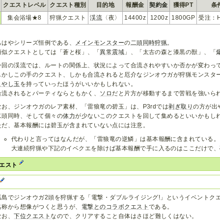
クエストレベル
クエスト種別
目的地
報酬金
契約金
獲得PT
条
集会浴場★8
狩猟クエスト
渓流
〈夜〉
14400z
1200z
1800GP
受注：H
もはやシリーズ恒例である、
メインモンスター
の
二頭同時狩猟
。
類似クエストとしては「蒼と桜」、「
異常震域
」、「太古の森と漆黒の獣」、「
今回の渓流では、ルートの関係上、状況によって合流されやすいか否かが変わっ
しかしこの手のクエスト、しかも合流されると厄介なジンオウガが狩猟モンスタ
こやし玉
を持っていったほうがいいかもしれない。
合流されるとパーティならともかく、
ソロ
だと片方が移動するまで苦戦を強いら
なお、ジンオウガのレア素材、「雷狼竜の碧玉」は、P3rdでは
剥ぎ取り
の方が出
二頭同時、そして個々の
体力
が少ないこのクエストを回して集めるといいかもし
ただ、基本報酬には碧玉が含まれていない点には注意。
代わりと言ってはなんだが、「雷狼竜の逆鱗」は基本報酬に含まれている。
大連続狩猟や下記のイベクエを除けば基本報酬で手に入るのはここだけで、
クエスト
3
孤島でジンオウガ2頭を狩猟する「電撃・ダブルライジング!」というイベントク
名称から想像がつくと思うが、
電撃とのコラボクエスト
である。
なお、
下位クエスト
なので、クリアすること自体はさほど難しくはない。