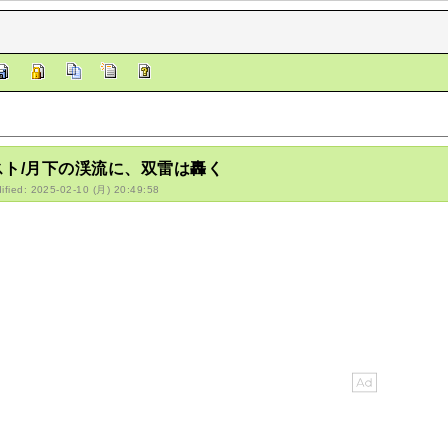
スト/月下の渓流に、双雷は轟く
ified: 2025-02-10 (月) 20:49:58