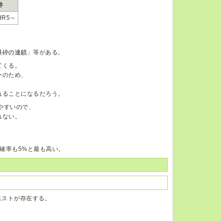
件
R5～
爆砕の連鎖
」等がある。
てくる。
ーのため、
れることになるだろう。
やすいので、
れない。
確率も5%と最も高い。
エストが存在する。