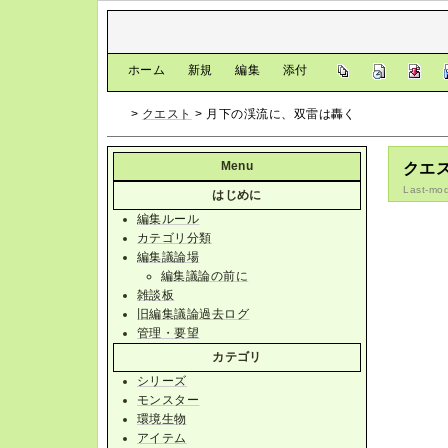
[
ホーム
|
新規
|
編集
|
添付
]
>
クエスト
> 月下の渓流に、双雷は轟く
Menu
クエ
Last-mod
はじめに
編集ルール
カテゴリ分類
編集議論場
編集議論の前に
雑談板
旧編集議論過去ログ
管理・要望
カテゴリ
シリーズ
モンスター
環境生物
アイテム