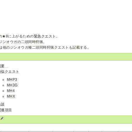
3の★8に上がるための
緊急クエスト
。
ジンオウガの二頭同時狩猟。
は他のジンオウガ種二頭同時狩猟クエストも記載する。
概要
類似クエスト
MHP3
MH3G
MH4
MHX
余談
関連項目
要