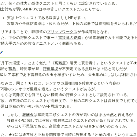
ただ、個々の
体力
が単体クエストと同じくらいに設定されているため、
同士討ち
が弱いMHP3ではやや苦しいクエストだったりする。
実は上位クエストである双雷よりもHPが多い。
攻撃力や全体防御率は下位相応だが、下位の武器では長期戦を強いられるだ
クリアすることで、狩猟笛の
ブリッツワークス
が作成可能となる。
また、下位の狩猟クエストで唯一「
雷狼竜の逆鱗
」が通常報酬で入手可能である
逆鱗入手のための
救済クエスト
という側面もある。
G
「月下の渓流～」とよく似た『《
高難度
》晴天に双雷轟く』というクエストがG★
場所が
孤島
、時間帯が昼、
狩猟環境
が不安定である点以外は上記と同じだが、
G級レア素材である雷狼竜の天玉を稼ぎやすいため、天玉集めにしばしば利用さ
ちなみに、同じく★7には、ジンオウガ亜種2頭を狩猟するという内容の
『2頭のジンオウガ亜種を追え』というクエストがあるが、
こちらは高難度でも何でもない極普通の狩猟クエストとして設定されている。
何故、通常種の二匹クエストが高難度で、亜種の二匹クエストは高難度でも何で
普通は亜種の方が強い筈だが不思議である。
しかし、
報酬金
は獄狼竜二頭クエストの方が高いのはまあ当然と言えるが
獲得HRPに関しては何故か雷狼竜二頭クエストの方が高く設定されている
やっぱり不思議である。高難度クエストだからHRPが多いのだろうか。
また、★8には通常種と亜種を闘技場で同時に狩猟する「牙竜の檻」というクエ