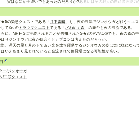
実はなにか手違いでもあったのだろうか?
あるいはその狩人の自己管理能力
村★5の緊急クエストである「
月下雷鳴
」も、夜の渓流でジンオウガと戦うクエス
そして3rdの
トラウマクエスト
である「
ざわめく森
」の舞台も夜の渓流である。
さらに、MHF-Gに実装されることが告知されたG★8のPV第1弾でも、夜の森
やはりジンオウガは夜が似合うと
カプコン
は考えたのだろうか。
実際、満天の星と月の下で蒼い光を放ち躍動するジンオウガの姿は実に様になっ
とはいえあまり見とれていると合流されて修羅場になる可能性が高い。
項目
ター/ジンオウガ
ム/二頭クエスト