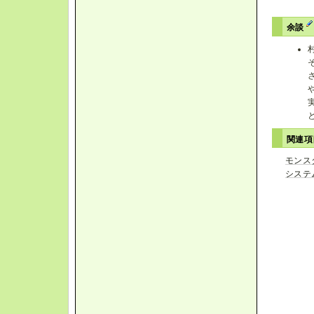
余談
関連
モンス
システ