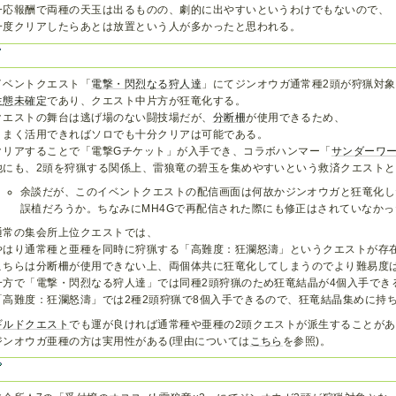
一応報酬で両種の天玉は出るものの、劇的に出やすいというわけでもないので、
一度クリアしたらあとは放置という人が多かったと思われる。
イベントクエスト「
電撃・閃烈なる狩人達
」にてジンオウガ通常種2頭が狩猟対
生態未確定
であり、クエスト中片方が狂竜化する。
クエストの舞台は逃げ場のない闘技場だが、
分断柵
が使用できるため、
うまく活用できればソロでも十分クリアは可能である。
クリアすることで「電撃Gチケット」が入手でき、コラボハンマー「
サンダーワ
他にも、2頭を狩猟する関係上、雷狼竜の碧玉を集めやすいという救済クエスト
余談だが、このイベントクエストの配信画面は何故かジンオウガと狂竜化し
誤植だろうか。ちなみにMH4Gで再配信された際にも修正はされていなかっ
通常の集会所上位クエストでは、
やはり通常種と亜種を同時に狩猟する「高難度：狂瀾怒濤」というクエストが存
こちらは分断柵が使用できない上、両個体共に狂竜化してしまうのでより難易度
一方で「電撃・閃烈なる狩人達」では同種2頭狩猟のため狂竜結晶が4個入手でき
「高難度：狂瀾怒濤」では2種2頭狩猟で8個入手できるので、狂竜結晶集めに持
ギルドクエスト
でも運が良ければ通常種や亜種の2頭クエストが派生することが
ジンオウガ亜種の方は実用性がある(理由については
こちら
を参照)。