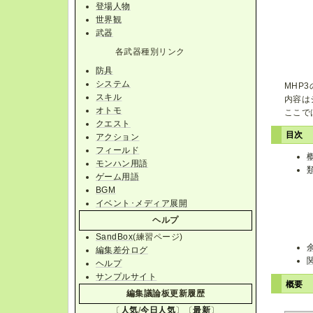
登場人物
世界観
武器
各武器種別リンク
防具
システム
MHP
スキル
内容は
オトモ
ここで
クエスト
目次
アクション
フィールド
モンハン用語
ゲーム用語
BGM
イベント･メディア展開
ヘルプ
SandBox
(練習ページ)
編集差分ログ
ヘルプ
サンプルサイト
概
編集議論板更新履歴
〔
人気
/
今日人気
〕〔
最新
〕