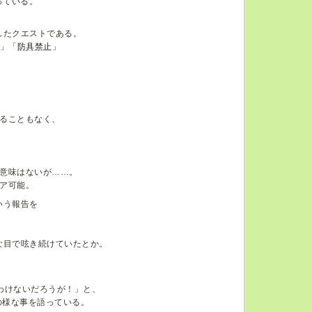
っている。
したクエストである。
止」「
防具禁止
」
ることもなく、
意味はないが……。
ア可能。
いう報告を
な目で呟き続けていたとか。
わけないだろうが！」と、
の様な事を語っている。