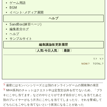
ゲーム用語
BGM
イベント･メディア展開
ヘルプ
SandBox
(練習ページ)
編集差分ログ
ヘルプ
サンプルサイト
編集議論板更新履歴
〔
人気
/
今日人気
〕〔
最新
〕
T.
?
Y.
?
NOW.
?
TOTAL.
?
*1
厳密にはモンハンシリーズとは別のオンラインゲームの開発陣の発言
*2
MH4系列のチャットはクエスト中は定型文以外を打てないため、「ブラ
キにこやし当てます」などのやりとりができず自分がこやしを当てたあと
別のプレイヤーがもう片方にこやしを当ててしまったり、それを警戒して
どちらにもこやしを当てないという状況になることがあった