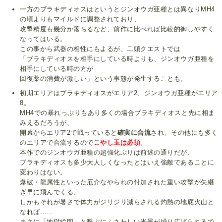
一方のブラキディオスはというとジンオウガ亜種とは異なりMH4
の頃よりもマイルドに調整されており、
攻撃精度も幾分か落ちるなど、前作に比べれば比較的御しやすく
なってはいる。
この事から武器の相性にもよるが、二頭クエストでは
「ブラキディオスを相手にしている時よりも、ジンオウガ亜種を
相手にしている時の方が
回復薬の消費が激しい」という事態が発生することも。
初期エリアはブラキディオスがエリア2、ジンオウガ亜種がエリア
8。
MH4での暴れっぷりもあり多くの場合ブラキディオスと先に相ま
みえるだろうが、
開幕からエリア2で戦っていると
確実に合流
され、その他にも多く
のエリアで合流するので
こやし玉は必須
。
本作でのジンオウガ亜種の超強化ぶりは前述の通りだが、
ブラキディオスも多少大人しくなったとはいえ強敵であることに
変わりはない。
爆破・龍属性といった厄介なやられの付加された重い攻撃が矢継
ぎ早に飛んでくる、
しかもそれが暑さで体力がジリジリ減らされる灼熱の地底火山と
なれば……
まさに「地獄絵図」と呼ぶにふさわしい光景が繰り広げられるで