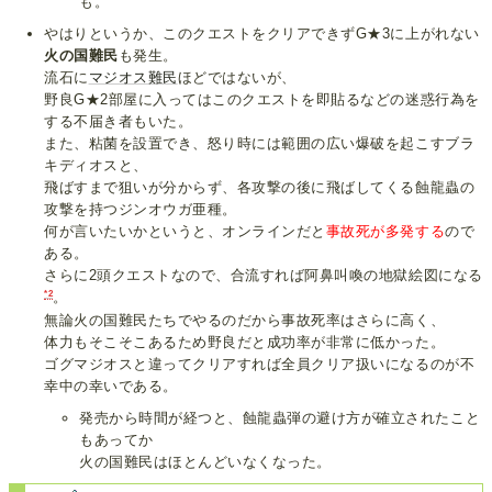
も。
やはりというか、このクエストをクリアできずG★3に上がれない
火の国難民
も発生。
流石に
マジオス難民
ほどではないが、
野良G★2部屋に入ってはこのクエストを即貼るなどの迷惑行為を
する不届き者もいた。
また、粘菌を設置でき、怒り時には範囲の広い爆破を起こすブラ
キディオスと、
飛ばすまで狙いが分からず、各攻撃の後に飛ばしてくる蝕龍蟲の
攻撃を持つジンオウガ亜種。
何が言いたいかというと、オンラインだと
事故死が多発する
ので
ある。
さらに2頭クエストなので、合流すれば阿鼻叫喚の地獄絵図になる
*2
。
無論火の国難民たちでやるのだから事故死率はさらに高く、
体力もそこそこあるため野良だと成功率が非常に低かった。
ゴグマジオスと違ってクリアすれば全員クリア扱いになるのが不
幸中の幸いである。
発売から時間が経つと、蝕龍蟲弾の避け方が確立されたこと
もあってか
火の国難民はほとんどいなくなった。