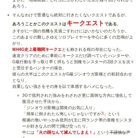
あろう。
そんなわけで普通なら絶対に行きたくないクエストであるが、
キークエスト
あろうことかこのクエストは
である
。
さすがに一国の危機を見過ごすわけにはいかないのだろうか。
このあまりの難しさゆえソロプレイヤーを中心に多くの悲鳴が上
がり、
MH4G史上最難関キークエ
とも称される程の存在になった。
速攻クリアのために事前にキークエだけ調べていたハンターや、
G級行動を手っ取り早く拝もうと別種モンスターの2頭クエを次々
と受注するハンターの場合、
彼らの大半はこのクエストがG級ジンオウガ亜種との初顔合わせ
となり、
自重しない強さをその身を以て体感するハメになった。
3Gで批判された強みをわざわざ更に面倒な方向に強化して
復活させた手法から、
「ジンオウガ亜種は開発のお気に入り」
*1
「簡単に倒されたら悔しいじゃないですか
」という
根拠の無いやっかみ批判が(主に同ランク帯の亜種モンスタ
ーが好きな人の間で)飛び交ったり、
中には
「火の国なんて滅んでしまえ！」
という
不謹慎な
声