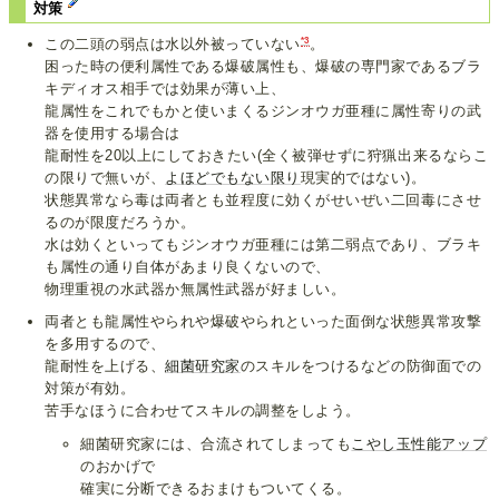
対策
*3
この二頭の弱点は水以外被っていない
。
困った時の便利属性である爆破属性も、爆破の専門家であるブラ
キディオス相手では効果が薄い上、
龍属性をこれでもかと使いまくるジンオウガ亜種に属性寄りの武
器を使用する場合は
龍耐性を20以上にしておきたい(全く被弾せずに狩猟出来るならこ
の限りで無いが、
よほどでもない限り
現実的ではない)。
状態異常なら毒は両者とも並程度に効くがせいぜい二回毒にさせ
るのが限度だろうか。
水は効くといってもジンオウガ亜種には第二弱点であり、ブラキ
も属性の通り自体があまり良くないので、
物理重視の水武器か無属性武器が好ましい。
両者とも龍属性やられや爆破やられといった面倒な状態異常攻撃
を多用するので、
龍耐性を上げる、
細菌研究家
のスキルをつけるなどの防御面での
対策が有効。
苦手なほうに合わせてスキルの調整をしよう。
細菌研究家には、合流されてしまっても
こやし玉性能アップ
のおかげで
確実に分断できるおまけもついてくる。