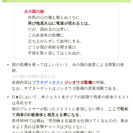
火の国の姫
住民の心の傷も癒えぬうちに、
再び地底火山に竜達が現れるとは。
だが、諦めるのは早い。
この未曾有の危機に
立ち上がらずして如何にする。
どうか我が依頼を聞き届け、
平穏を取り戻してはくれぬか。
国の危機を救ってほしいという、火の国の姫君による喫緊の依
頼。
火の国の危機何度目だよ
依頼内容は
ブラキディオス
と
ジンオウガ亜種
の狩猟。
なお、サブターゲットはジンオウガ亜種の尻尾切断である。
G★2において、本クエスト未クリアの段階で両者の単体クエスト
は存在せず、
他のプレイヤーが貼ったクエストに参加しない限り、
ここで初め
て両者のG級個体と相見える事になる
。
前作MH4では概ね「苛烈極まる猛攻を仕掛けてくるものの、動き
をよく見れば攻撃チャンスは少なくない」
という評価を受けていたジンオウガ亜種に対して、