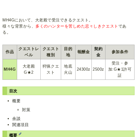
MH4Gにおいて、大老殿で受注できるクエスト。
様々な背景から、
多くのハンターを苦しめた忌々しきクエスト
であ
る。
クエストレ
クエスト
目的
契約
作品
報酬金
参加条件
ベル
種別
地
金
受注・参
大老殿
狩猟クエ
地底
MH4G
24300z
2500z
加:G★1許可
G★2
スト
火山
証
目次
概要
対策
余談
関連項目
概要