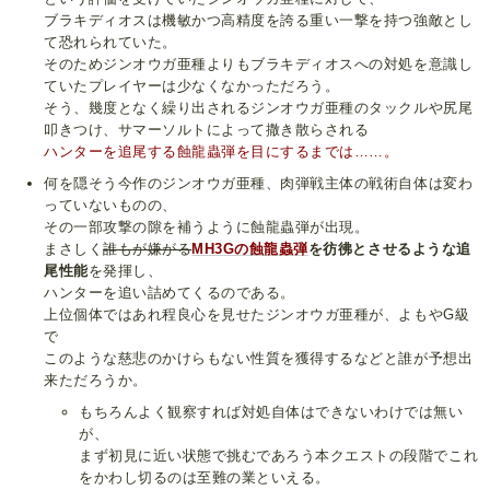
ブラキディオスは機敏かつ高精度を誇る重い一撃を持つ強敵とし
て恐れられていた。
そのためジンオウガ亜種よりもブラキディオスへの対処を意識し
ていたプレイヤーは少なくなかっただろう。
そう、幾度となく繰り出されるジンオウガ亜種のタックルや尻尾
叩きつけ、サマーソルトによって撒き散らされる
ハンターを追尾する蝕龍蟲弾を目にするまでは……。
何を隠そう今作のジンオウガ亜種、肉弾戦主体の戦術自体は変わ
っていないものの、
その一部攻撃の隙を補うように蝕龍蟲弾が出現。
まさしく
誰もが嫌がる
MH3Gの蝕龍蟲弾
を彷彿とさせるような追
尾性能
を発揮し、
ハンターを追い詰めてくるのである。
上位個体ではあれ程良心を見せたジンオウガ亜種が、よもやG級
で
このような慈悲のかけらもない性質を獲得するなどと誰が予想出
来ただろうか。
もちろんよく観察すれば対処自体はできないわけでは無い
が、
まず初見に近い状態で挑むであろう本クエストの段階でこれ
をかわし切るのは至難の業といえる。