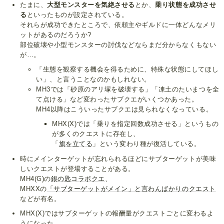
たまに、
大型モンスターを気絶させる
とか、
乗り状態を成功させ
る
といったものが設定されている。
それらが成功できたところで、依頼主やギルドに一体どんなメリ
ットがあるのだろうか?
部位破壊や小型モンスターの討伐などならまだ分からなくもない
が…。
「生態を観察する機会を得るために、特殊な状態にしてほし
い」、と言うことなのかもしれない。
MH3では「砂原のアリ塚を破壊する」「凍土のたいまつを全
て点ける」など変わったサブクエがいくつかあった。
MH4以降はこういったサブクエは見られなくなっている。
MHX(X)では「乗りを指定回数成功させる」というもの
が多くのクエストに存在し、
「
旗を立てる
」という変わり種が復活している。
時にメインターゲットが忘れられるほどにサブターゲットが美味
しいクエストが登場することがある。
MH4(G)の
銀の匙コラボクエ
、
MHXXの
「サブターゲットがメイン」と言わんばかりのクエスト
などが有名。
MHX(X)ではサブターゲットの報酬量がクエストごとに変わるよ
うになった。