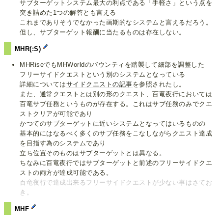
サブターゲットシステム最大の利点である「手軽さ」という点を
突き詰めた1つの解答とも言える
これまでありそうでなかった画期的なシステムと言えるだろう。
但し、サブターゲット報酬に当たるものは存在しない。
MHR(:S)
MHRiseでもMHWorldのバウンティを踏襲して細部を調整した
フリーサイドクエストという別のシステムとなっている
詳細については
サイドクエストの記事
を参照されたし。
また、通常クエストとは別の形のクエスト、百竜夜行においては
百竜サブ任務というものが存在する。これはサブ任務のみでクエ
ストクリアが可能であり
かつてのサブターゲットに近いシステムとなってはいるものの
基本的にはなるべく多くのサブ任務をこなしながらクエスト達成
を目指す為のシステムであり
立ち位置そのものはサブターゲットとは異なる。
ちなみに百竜夜行ではサブターゲットと前述のフリーサイドクエ
ストの両方が達成可能である。
百竜夜行で達成出来るフリーサイドクエストが少ない事はさてお
き。
MHF