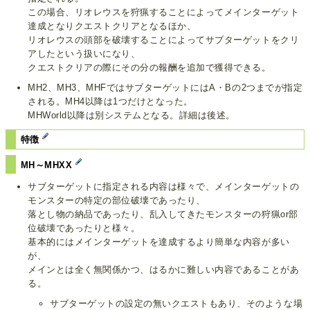
この場合、リオレウスを狩猟することによってメインターゲット
達成となりクエストクリアとなるほか、
リオレウスの頭部を破壊することによってサブターゲットをクリ
アしたという扱いになり、
クエストクリアの際にその分の報酬を追加で獲得できる。
MH2、MH3、MHFではサブターゲットにはA・Bの2つまでが指定
される。MH4以降は1つだけとなった。
MHWorld以降は別システムとなる。詳細は後述。
特徴
MH～MHXX
サブターゲットに指定される内容は様々で、メインターゲットの
モンスターの特定の部位破壊であったり、
落とし物の納品であったり、乱入してきたモンスターの狩猟or部
位破壊であったりと様々。
基本的にはメインターゲットを達成するより簡単な内容が多い
が、
メインとは全く無関係かつ、はるかに難しい内容であることがあ
る。
サブターゲットの設定の無いクエストもあり、そのような場