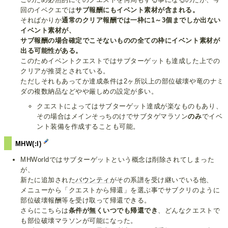
回のイベクエでは
サブ報酬にもイベント素材が含まれる。
そればかりか
通常のクリア報酬では一枠に1～3個までしか出ない
イベント素材が、
サブ報酬の場合確定でこそないものの全ての枠にイベント素材が
出る可能性がある。
このためイベントクエストではサブターゲットも達成した上での
クリアが推奨とされている。
ただしそれもあってか達成条件は2ヶ所以上の部位破壊や竜のナミ
ダの複数納品などやや厳しめの設定が多い。
クエストによってはサブターゲット達成が楽なものもあり、
その場合はメインそっちのけでサブタゲマラソン
のみ
でイベ
ント装備を作成することも可能。
MHW(:I)
MHWorldではサブターゲットという概念は削除されてしまった
が、
新たに追加された
バウンティ
がその系譜を受け継いでいる他、
メニューから「クエストから帰還」を選ぶ事でサブクリのように
部位破壊報酬等を受け取って帰還できる。
さらにこちらは
条件が無くいつでも帰還でき
、どんなクエストで
も部位破壊マラソンが可能になった。