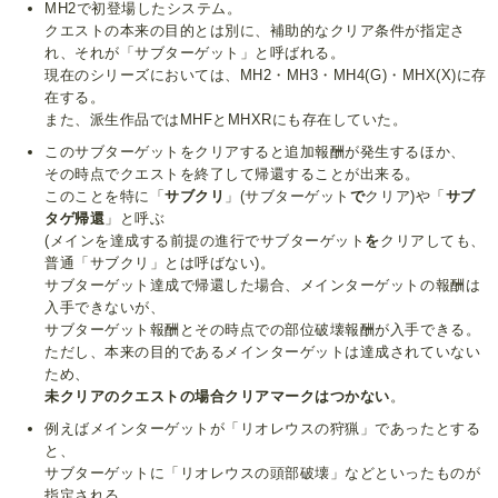
MH2で初登場したシステム。
クエストの本来の目的とは別に、補助的なクリア条件が指定さ
れ、それが「サブターゲット」と呼ばれる。
現在のシリーズにおいては、MH2・MH3・MH4(G)・MHX(X)に存
在する。
また、派生作品ではMHFとMHXRにも存在していた。
このサブターゲットをクリアすると追加報酬が発生するほか、
その時点でクエストを終了して帰還することが出来る。
このことを特に「
サブクリ
」(サブターゲット
で
クリア)や「
サブ
タゲ帰還
」と呼ぶ
(メインを達成する前提の進行でサブターゲット
を
クリアしても、
普通「サブクリ」とは呼ばない)。
サブターゲット達成で帰還した場合、メインターゲットの報酬は
入手できないが、
サブターゲット報酬とその時点での部位破壊報酬が入手できる。
ただし、本来の目的であるメインターゲットは達成されていない
ため、
未クリアのクエストの場合クリアマークはつかない
。
例えばメインターゲットが「リオレウスの狩猟」であったとする
と、
サブターゲットに「リオレウスの頭部破壊」などといったものが
指定される。