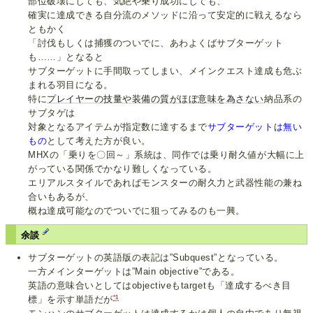
部位破壊にしても、気絶や乗り成功にしても、
確実に達成できる自分流のメソッドに沿って安定的に戦えるなら
ともかく
「討伐もしくは捕獲のついでに、あわよくばサブターゲット
も……」となると
サブターゲットに手間取ってしまい、メインクエスト達成も危ぶ
まれる羽目になる。
特に
プレイヤーの技量や装備の質がほぼ意味を為さない
納品系の
サブタゲは
対象となるアイテムが指定数に達するまで
サブターゲットは無い
もの
として考えた方が良い。
MHXの「乗りを〇回～」系統は、同作では乗り耐久値が大幅に上
がっている関係でかなり難しくなっている。
エリアルスタイルであればモンスターの耐久力と武器性能の兼ね
合いもあるが、
概ね達成可能なのでついでに狙ってみるのも一興。
余談
サブターゲットの英語版の表記は”Subquest”となっている。
一方メインターゲットは”Main objective”である。
英語の意味合いとしてはobjectiveもtargetも「達成するべき目
*1
標」を示す単語だが