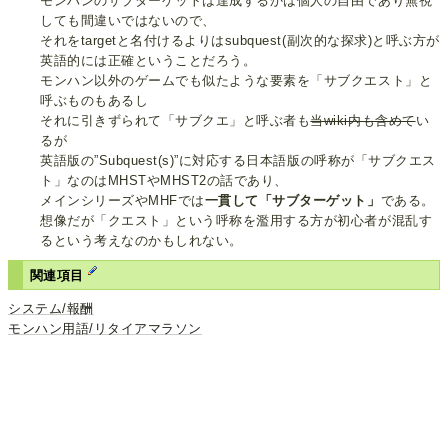
モンハンのサブターゲットは達成するかは個人の自由であり無視
しても間違いではないので、
それをtargetと名付けるよりはsubquest(副次的な探求)と呼ぶ方が
英語的には正確ということだろう。
モンハン以外のゲームでも似たような要素を「サブクエスト」と
呼ぶものもあるし
それに引きずられて「サブクエ」と呼ぶ者も
当wiki内も含めて
い
るが
英語版の”Subquest(s)”に対応する日本語版の呼称が「サブクエス
ト」なのはMHSTやMHST2の話であり、
メインシリーズやMHFでは
一貫して「サブターゲット」
である。
想像だが「クエスト」という呼称を濫用する方が初心者が混乱す
るという考えなのかもしれない。
関連項目
システム/報酬
モンハン用語/リタイアマラソン