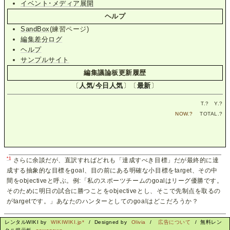
イベント･メディア展開
ヘルプ
SandBox
(練習ページ)
編集差分ログ
ヘルプ
サンプルサイト
編集議論板更新履歴
〔
人気
/
今日人気
〕〔
最新
〕
T.
?
Y.
?
NOW.
?
TOTAL.
?
*1
さらに余談だが、直訳すればどれも「達成すべき目標」だが最終的に達
成する抽象的な目標をgoal、目の前にある明確な小目標をtarget、その中
間をobjectiveと呼ぶ。例:「私のスポーツチームのgoalはリーグ優勝です。
そのために明日の試合に勝つことをobjectiveとし、そこで先制点を取るの
がtargetです。」あなたのハンターとしてのgoalはどこだろうか？
レンタルWIKI by
WIKIWIKI.jp*
/ Designed by
Olivia
/
広告について
/ 無料レン