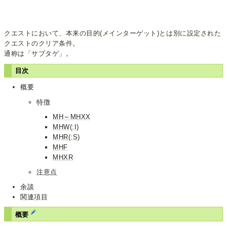
クエストにおいて、本来の目的(メインターゲット)とは別に設定された
クエストのクリア条件。
通称は「サブタゲ」。
目次
概要
特徴
MH～MHXX
MHW(:I)
MHR(:S)
MHF
MHXR
注意点
余談
関連項目
概要