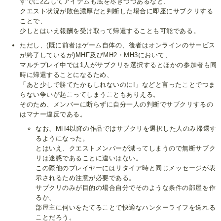
すでに2乙してアイテムも底を尽きつつあるなど、
クエスト状況が敗色濃厚だと判断した場合に即座にサブクリする
ことで、
少しとはいえ報酬を受け取って帰還することも可能である。
ただし、(既に前者はゲーム自体の、後者はオンラインのサービス
が終了しているが)MHF及びMH2・MH3において、
マルチプレイ中では1人がサブクリを選択するとほかの参加者も同
時に帰還することになるため、
「あと少しで勝てたかもしれないのに!」などと言ったことでつま
らない争いが起こってしまうこともありえる。
そのため、メンバーに断らずに自分一人の判断でサブクリするの
はマナー違反である。
なお、MH4以降の作品ではサブクリを選択した人のみ帰還す
るようになった。
とはいえ、クエストメンバーが減ってしまうので無断サブク
リは迷惑であることに違いはない。
この際他のプレイヤーにはリタイア時と同じメッセージが表
示されるため注意が必要である。
サブクリのみが目的の場合自分でそのような条件の部屋を作
るか、
部屋主に伺いをたてることで快適なハンターライフを送れる
ことだろう。