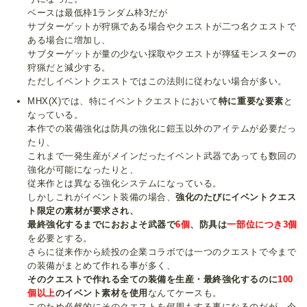
ベースは最低枠1ランダム枠3だが
サブターゲットが狩猟である場合やクエストが二つ名クエストで
ある場合に増加し、
サブターゲットが量の少ない採取やクエストが獰猛モンスターの
狩猟だと減少する。
ただしイベントクエストではこの法則に従わない場合が多い。
MHX(X)では、特にイベントクエストにおいて
特に重要な要素
と
なっている。
本作での装備強化は防具の強化に鎧玉以外のアイテムが必要だっ
たり、
これまで一発生産がメインだったイベント武器であっても数回の
強化が可能になったりと、
従来作とは異なる強化システムになっている。
しかしこれがイベント装備の場合、
強化のたびにイベントクエス
ト限定の素材が要求され、
最終強化するまでにおおよそ武器で
6個
、防具は
一部位につき3個
を必要とする。
さらに従来作から続投の企業コラボでは一つのクエストで今まで
の装備がまとめて作れる事が多く、
そのクエストで作れる全ての装備を生産・最終強化するのに
100
個以上
のイベント素材を使用
なんてケースも。
このため必然的にそのクエストを何周もする事になるのだが、今