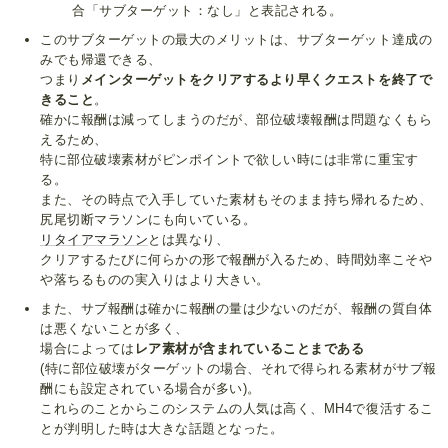
合「サブターゲット：なし」と表記される。
このサブターゲットの最大のメリットは、サブターゲット達成の
みでも帰還できる、
つまり
メインターゲットをクリアするより早くクエストを終了で
きること
。
確かに報酬は減ってしまうのだが、部位破壊報酬は問題なくもら
えるため、
特に部位破壊素材がピンポイントで欲しい時には非常に重宝す
る。
また、その時点で入手していた素材もそのまま持ち帰れるため、
尻尾切断マラソンにも向いている。
リタイアマラソン
とは異なり、
クリアするたびに何らかの形で報酬が入るため、時間効率こそや
や落ちるものの実入りはより大きい。
また、サブ報酬は確かに報酬の量は少ないのだが、報酬の質自体
は悪くないことが多く、
場合によっては
レア素材が含まれていることまである
(特に部位破壊がターゲットの場合、それで得られる素材がサブ報
酬にも設定されている場合が多い)。
これらのことからこのシステムの人気は高く、MH4で復活するこ
とが判明した時は大きな話題となった。