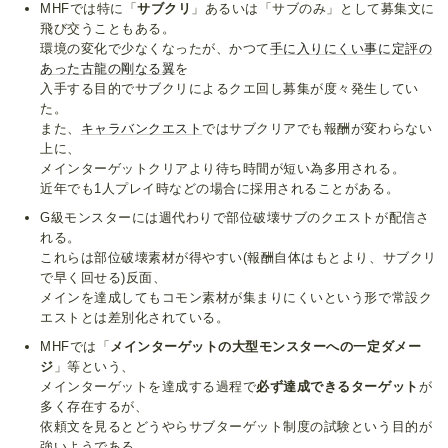
MHFでは特に「
サブクリ
」あるいは「サブのみ」として募集文に
飛び交うこともある。
環境の変化で少なくなったが、かつて
手に入りにくい事に定評の
あった古龍の剛なる翼
を
入手する目的でサブクリによるクエ回し募集が度々発生してい
た。
また、
キャラバンクエスト
ではサブクリアでも報酬が変わらない
上に、
メインターゲットクリアより待ち時間が短い為多用される。
近年でも1人プレイ時などの場合に採用されることがある。
G級モンスターには週代わりで部位破壊サブのクエストが配信さ
れる。
これらは部位破壊素材が得やすい(報酬自体はもとより、サブクリ
で早く回せる)反面、
メインを達成してもコモン素材が集まりにくいという形で常設ク
エストとは差別化されている。
MHFでは「
メインターゲットの大型モンスターへの一定ダメー
ジ
」等という、
メインターゲットを達成する過程で
必ず達成できるターゲット
が
多く存在するが、
依頼文を見るとどうやらサブターゲット制度の試験という目的が
強いようである。