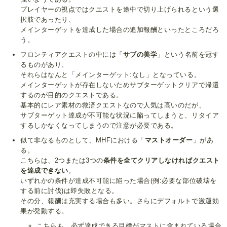
プレイヤーの視点ではクエストを途中で切り上げられるという選
択肢であったり、
メインターゲットを達成した場合の追加報酬といったところだろ
う。
フロンティアクエストの中には「
サブの美学
」という名前を冠す
るものがあり、
それらはなんと「メインターゲット:なし」となっている。
メインターゲットが存在しないためサブターゲットクリアで帰還
するのが目的のクエストである。
基本的にレア素材の救済クエストなので人気は高いのだが、
サブターゲット達成が不可能な状況に陥ってしまうと、リタイア
するしかなくなってしまうので注意が必要である。
似て非なるものとして、MHFにおける「
マストオーダー
」があ
る。
こちらは、2つまたは3つの
条件を全てクリアしなければクエスト
を達成できない
。
いずれかの条件が達成不可能に陥った場合(例:必要な部位破壊を
する前に討伐)は即失敗となる。
その分、報酬は充実する場合も多い。さらにデフォルトで
激運
効
果が発動する。
こちらも、必ず達成できる目標がマストに含まれている場合