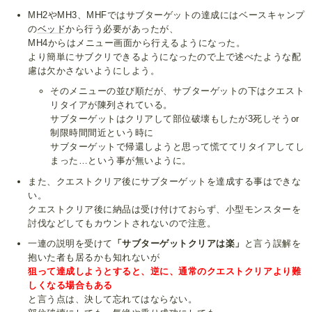
MH2やMH3、MHFではサブターゲットの達成にはベースキャンプ
の
ベッド
から行う必要があったが、
MH4からはメニュー画面から行えるようになった。
より簡単にサブクリできるようになったので上で述べたような配
慮は欠かさないようにしよう。
そのメニューの並び順だが、サブターゲットの下はクエスト
リタイアが陳列されている。
サブターゲットはクリアして部位破壊もしたが3死しそうor
制限時間間近という時に
サブターゲットで帰還しようと思って慌ててリタイアしてし
まった…という事が無いように。
また、クエストクリア後にサブターゲットを達成する事はできな
い。
クエストクリア後に納品は受け付けておらず、小型モンスターを
討伐などしてもカウントされないので注意。
一連の説明を受けて
「サブターゲットクリアは楽」
と言う誤解を
抱いた者も居るかも知れないが
狙って達成しようとすると、逆に、通常のクエストクリアより難
しくなる場合もある
と言う点は、決して忘れてはならない。