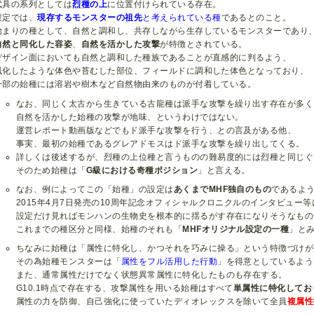
武具の系列としては
烈種
の上
に位置付けられている存在。
設定では、
現存するモンスターの祖先
と考えられている種
であるとのこと。
始まりの種として、自然と調和し、共存しながら生存しているモンスターであり
自然と同化した容姿
、
自然を活かした攻撃
が特徴とされている。
デザイン面においても自然と調和した種族であることが直感的に判るよう、
風化したような体色や苔むした部位、フィールドに調和した体色となっており、
一部の始種には溶岩や樹木など自然物由来のものが付着している。
なお、同じく太古から生きている古龍種は派手な攻撃を繰り出す存在が多く
自然を活かした始種の攻撃が地味、というわけではない。
運営レポート動画版などでもド派手な攻撃を行う、との言及がある他、
事実、最初の始種であるグレアドモスはド派手な攻撃を繰り出してくる。
詳しくは後述するが、烈種の上位種と言うものの難易度的には烈種と同じぐ
そのため始種は「
G級における奇種ポジション
」と言える。
なお、例によってこの「始種」の設定は
あくまでMHF独自のもの
であるよ
2015年4月7日発売の10周年記念オフィシャルクロニクルのインタビュー
設定だけ見ればモンハンの生物史を根本的に揺るがす存在になりそうなもの
これまでの種区分と同様、始種のそれも「
MHFオリジナル設定の一種
」と
ちなみに始種は「属性に特化し、かつそれを巧みに操る」という特徴づけが
その為始種モンスターは「
属性をフル活用した行動
」を得意としているよう
また、通常属性だけでなく状態異常属性に特化したものも存在する。
G10.1時点で存在する、攻撃属性を用いる始種はすべて
単属性に特化してお
属性の力を防御、自己強化に使っていたディオレックスを除いて全員
複属性