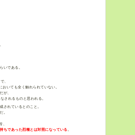
、
、
らいである。
うで、
等においても全く触れられていない。
だが、
みなされるものと思われる。
成されているとのこと。
だ。
り
、
持ちであった烈種とは対照になっている
。