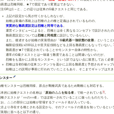
難易度は烈種同様、★7で固定であり変更はできない。
受注GRは1～と、この辺りは従来のG級クエストと同じである。
上記の設定から気が付くかもしれないが、
始種は装備の系統上は烈種の上の種と定義はされているものの、
実質的な難易度設定は烈種と同等である
。
運営インタビューによると、烈種とは全く異なるコンセプトで設計されたの
難易度設定については
烈種と同程度
に設計しているらしい。
また、後述するが始種の実装理由が「
G級武器一強状態の改善
」ということ
極限征伐戦Lv200以上や至天征伐戦などを上回る難易度にもなっていない。
難易度が★7で固定されていることやモンスター自体の特性から、
通常のG級クエストとは一味違う難度であることは間違いないのだが、
烈種をも遥かに上回るモンスター、という訳ではない点に留意しておく必要
烈種は当初G級の従来コンテンツを遥かに上回る難易度と予想されギャップ
始種はこの説明が事前に行われていたこともあり、そこまでギャップは大き
ンスター
始種モンスターは烈種同様、原点が剛種武具であるため剛種にも対応する。
*3
基本的に始種クエストの名称は「
原始の△△を知る者
」で統一されている
。
烈種クエストが「○○の○○者」でほぼ統一されていることに倣ったものだろう。
なお、△△の部分には始種が登場するフィールド名が入っている。
太古より存在する種とされる設定から、そのフィールドの過去を知っているとい
実装順に並べると以下の通り。