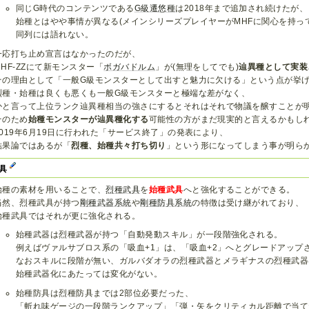
同じG時代のコンテンツである
G級遷悠種
は2018年まで追加され続けたが、
始種とはやや事情が異なる(メインシリーズプレイヤーがMHFに関心を持っ
同列には語れない。
一応打ち止め宣言はなかったのだが、
MHF-ZZにて新モンスター「
ボガバドルム
」が(無理をしてでも)
辿異種として実装
その理由として「一般G級モンスターとして出すと魅力に欠ける」という点が挙
烈種・始種は良くも悪くも一般G級モンスターと極端な差がなく、
かと言って上位ランク辿異種相当の強さにするとそれはそれで物議を醸すことが
そのため
始種モンスターが辿異種化する
可能性の方がまだ現実的と言えるかもし
2019年6月19日に行われた「サービス終了」の発表により、
結果論ではあるが「
烈種、始種共々打ち切り
」という形になってしまう事が明ら
武具
始種の素材を用いることで、
烈種
武具
を
始種武具
へと強化することができる。
当然、烈種武具が持つ
剛種武器系統
や
剛種防具系統
の特徴は受け継がれており、
始種武具ではそれが更に強化される。
始種武器は烈種武器が持つ「自動発動スキル」が一段階強化される。
例えばヴァルサブロス系の「吸血+1」は、「吸血+2」へとグレードアップ
なおスキルに段階が無い、ガルバダオラの烈種武器とメラギナスの烈種武器
始種武器化にあたっては変化がない。
始種防具は烈種防具までは2部位必要だった、
「斬れ味ゲージの一段階ランクアップ」「弾・矢をクリティカル距離で当て