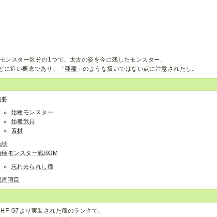
のモンスター区分の1つで、太古の姿を今に残したモンスター。
どに近い概念であり、「
亜種
」のような扱いではない点に注意されたし。
概要
始種モンスター
始種武具
素材
余談
始種モンスター戦BGM
忘れ去られし種
関連項目
MHF-G7より実装された種のランクで、