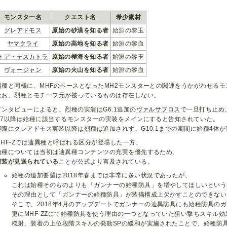
モンスター名
クエスト名
希少素材
グレアドモス
原始の砂漠を知る者
始淵の黎玉
ヤマクライ
原始の高地を知る者
始淵の黎血
トア・テスカトラ
原始の極海を知る者
始淵の黎玉
ヴォージャン
原始の火山を知る者
始淵の黎血
烈種と同様に、MHFのベースとなったMH2モンスターとの関連をうかがわせる
なお、烈種とモチーフ元が被っているものは存在しない。
インタビューによると、烈種の実装はG6.1追加の
ヴァルサブロス
で一旦打ち止め
G7以降は始種に該当するモンスターの実装をメインにすると告知されていた。
実際にグレアドモス実装以降は烈種は追加されず、G10.1までの期間に始種4体
MHF-Zでは
辿異種
と呼ばれる区分が登場した一方、
始種については当初は辿異種コンテンツの充実を優先するため、
実装が見送られている
ことが公式より言及されている。
始種の追加要望は2018年春までは非常に多い状況であったが、
これは始種そのものよりも「ガンナーの始種防具」を増やしてほしいという
その理由として「ガンナーの始種防具」が装備構成上欠かすことのできない
そこで、2018年4月のアップデートでガンナーの辿異防具にも始種防具の
更にMHF-ZZにて始種防具を使う理由の一つとなっていた狙い撃ちスキル効果
穏射、装着の上位段階スキルの発動SPの緩和が実施されたことで、始種防