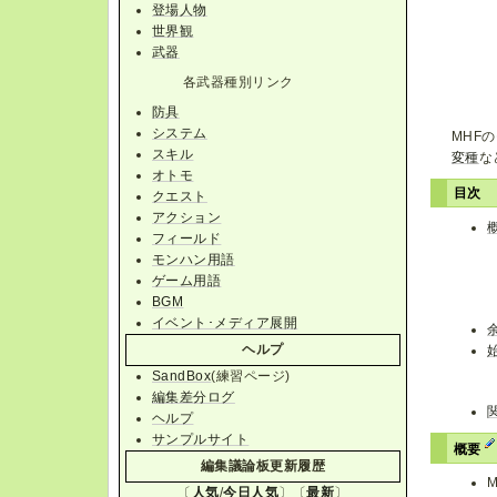
登場人物
世界観
武器
各武器種別リンク
防具
システム
MHF
スキル
変種
な
オトモ
目次
クエスト
アクション
フィールド
モンハン用語
ゲーム用語
BGM
イベント･メディア展開
ヘルプ
SandBox
(練習ページ)
編集差分ログ
ヘルプ
サンプルサイト
概要
編集議論板更新履歴
〔
人気
/
今日人気
〕〔
最新
〕