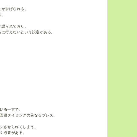
とが挙げられる。
の、
が語られており、
もに行えないという設定がある。
。
。
いる
一方で、
回避タイミングの異なるブレス、
ンさせられてしまう。
く必要がある。