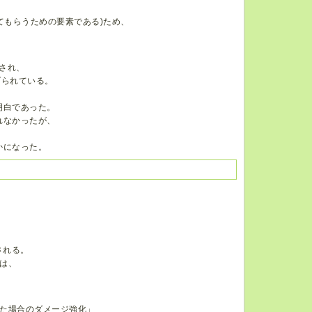
てもらうための要素である)ため、
され、
げられている。
明白であった。
れなかったが、
かになった。
される。
は、
た場合のダメージ強化」