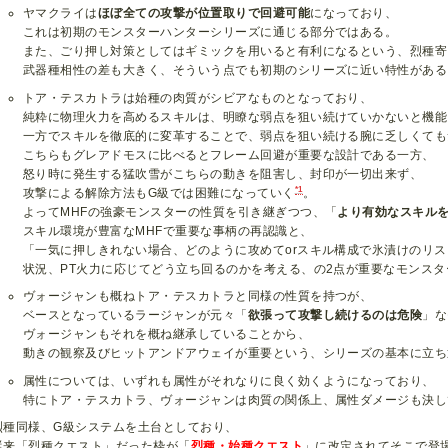
ヤマクライは
ほぼ全ての攻撃が位置取りで回避可能
になっており、
これは初期のモンスターハンターシリーズに通じる部分ではある。
また、ごり押し対策としてはギミックを用いると有利になるという、烈種寄
武器種相性の差も大きく、そういう点でも初期のシリーズに近い特性がある
トア・テスカトラは始種の肉質がシビアなものとなっており、
純粋に物理火力を高めるスキルは、明瞭な弱点を狙い続けていかないと機能
一方でスキルを徹底的に変革することで、弱点を狙い続ける腕に乏しくても
こちらもグレアドモスに比べるとフレーム回避が重要な設計である一方、
怒り時に発生する猛吹雪がこちらの動きを阻害し、封印が一切出来ず、
*1
攻撃による解除方法もG級では困難になっていく
。
よってMHFの強豪モンスターの性質を引き継ぎつつ、「
より有効なスキル
スキル環境が豊富なMHFで重要な事柄の再認識と、
「一気に押しきれない場合、どのように攻めてorスキル構成で氷漬けのリ
状況、PT火力に応じてどう立ち回るのかを考える、の2点が重要なモンスタ
ヴォージャンも概ねトア・テスカトラと同様の性質を持つが、
ベースとなっているラージャンが元々「
欲張って攻撃し続けるのは危険
」な
ヴォージャンもそれを概ね継承していることから、
動きの観察及びヒットアンドアウェイが重要という、シリーズの基本に立ち
属性については、いずれも属性がそれなりに良く効くようになっており、
特にトア・テスカトラ、ヴォージャンは肉質の関係上、属性ダメージも決し
烈種同様、G級システムを土台としており、
従来「烈種クエスト」だった枠が「
烈種・始種クエスト
」に改定されてそこで登