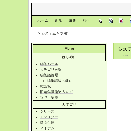
[
ホーム
|
新規
|
編集
|
添付
]
>
システム
> 始種
Menu
システ
Last-mod
はじめに
編集ルール
カテゴリ分類
編集議論場
編集議論の前に
雑談板
旧編集議論過去ログ
管理・要望
カテゴリ
シリーズ
モンスター
環境生物
アイテム