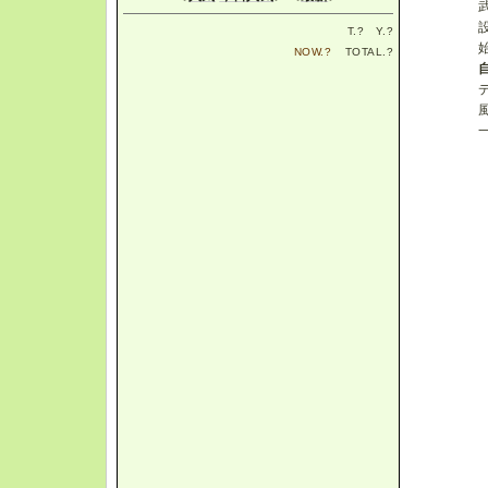
T.
?
Y.
?
NOW.
?
TOTAL.
?