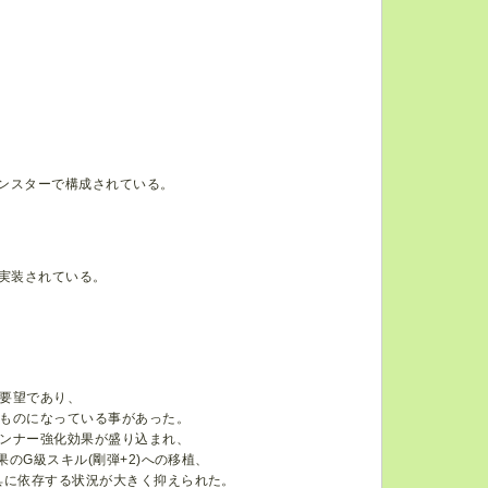
モンスターで構成されている。
、
が実装されている。
要望であり、
ものになっている事があった。
ガンナー強化効果が盛り込まれ、
のG級スキル(剛弾+2)への移植、
具に依存する状況が大きく抑えられた。