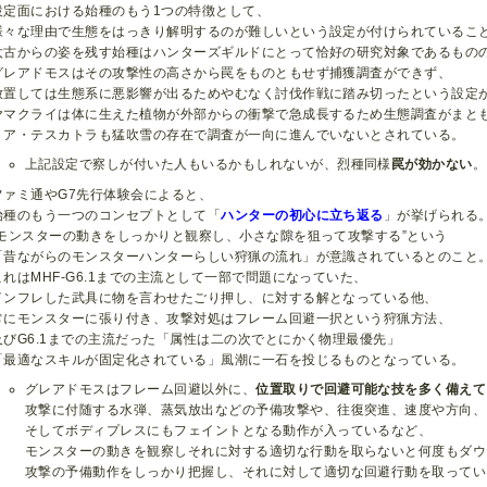
設定面における始種のもう1つの特徴として、
様々な理由で生態をはっきり解明するのが難しいという設定が付けられているこ
太古からの姿を残す始種はハンターズギルドにとって恰好の研究対象であるもの
グレアドモスはその攻撃性の高さから罠をものともせず捕獲調査ができず、
放置しては生態系に悪影響が出るためやむなく討伐作戦に踏み切ったという設定
ヤマクライは体に生えた植物が外部からの衝撃で急成長するため生態調査がまと
トア・テスカトラも猛吹雪の存在で調査が一向に進んでいないとされている。
上記設定で察しが付いた人もいるかもしれないが、烈種同様
罠が効かない
。
ファミ通やG7先行体験会によると、
始種のもう一つのコンセプトとして「
ハンターの初心に立ち返る
」が挙げられる
”モンスターの動きをしっかりと観察し、小さな隙を狙って攻撃する”という
「昔ながらのモンスターハンターらしい狩猟の流れ」が意識されているとのこと
これはMHF-G6.1までの主流として一部で問題になっていた、
インフレした武具に物を言わせたごり押し、に対する解となっている他、
常にモンスターに張り付き、攻撃対処はフレーム回避一択という狩猟方法、
及びG6.1までの主流だった「属性は二の次でとにかく物理最優先」
「最適なスキルが固定化されている」風潮に一石を投じるものとなっている。
グレアドモスはフレーム回避以外に、
位置取りで回避可能な技を多く備えて
攻撃に付随する水弾、蒸気放出などの予備攻撃や、往復突進、速度や方向、
そしてボディプレスにもフェイントとなる動作が入っているなど、
モンスターの動きを観察しそれに対する適切な行動を取らないと何度もダウ
攻撃の予備動作をしっかり把握し、それに対して適切な回避行動を取ってい