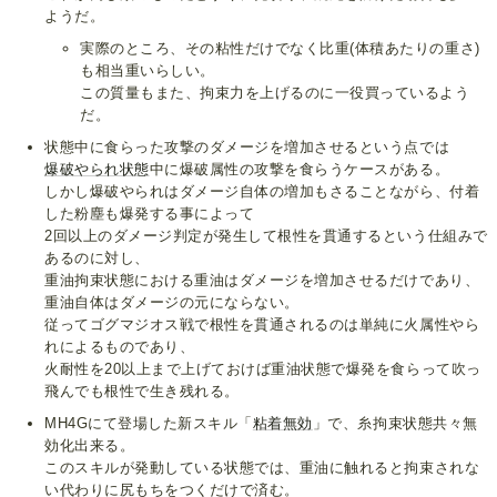
ようだ。
実際のところ、その粘性だけでなく比重(体積あたりの重さ)
も相当重いらしい。
この質量もまた、拘束力を上げるのに一役買っているよう
だ。
状態中に食らった攻撃のダメージを増加させるという点では
爆破やられ状態
中に爆破属性の攻撃を食らうケースがある。
しかし爆破やられはダメージ自体の増加もさることながら、付着
した粉塵も爆発する事によって
2回以上のダメージ判定が発生して根性を貫通するという仕組みで
あるのに対し、
重油拘束状態における重油はダメージを増加させるだけであり、
重油自体はダメージの元にならない。
従ってゴグマジオス戦で根性を貫通されるのは単純に火属性やら
れによるものであり、
火耐性を20以上まで上げておけば重油状態で爆発を食らって吹っ
飛んでも根性で生き残れる。
MH4Gにて登場した新スキル「
粘着無効
」で、糸拘束状態共々無
効化出来る。
このスキルが発動している状態では、重油に触れると拘束されな
い代わりに尻もちをつくだけで済む。