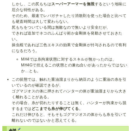
しかし、この尻もちは
スーパーアーマーを無視
するという地味に
厄介な特性がある。
そのため、最速でレバガチャしたり消散剤を使った場合と比べて
も硬直時間は大して変わらない。
尻もちをついている間は無敵なので無いより安全だが、
できれば追加でネコのふんばり術か金剛体を発動させておきた
い。
操虫棍であれば三色エキスの効果で金剛体が付与されるので有利
になるだろう。
MH4では糸拘束状態に対するスキルが無かったのは、
MH4Gで控えるこの状態との兼ね合いがあったからではない
か…とも。
この状態では、触れた重油溜まりから納豆のように重油の糸を引
いているのが確認できるが、
ゴグマジオスの体に押されてハンターの体が重油溜まりから大き
く離れることがある。
その場合、糸が切れたりすることは無く、ハンターが拘束から脱
するまでは
どこまでも糸が伸びてくる
。
これだけ伸びると、そもそもゴグマジオスの体からも糸を引いて
離れないのではないかと思えてくる。
余談