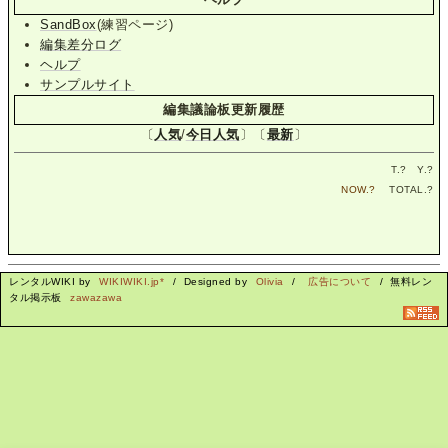
SandBox
(練習ページ)
編集差分ログ
ヘルプ
サンプルサイト
編集議論板更新履歴
〔
人気
/
今日人気
〕〔
最新
〕
T.
?
Y.
?
NOW.
?
TOTAL.
?
レンタルWIKI by
WIKIWIKI.jp*
/ Designed by
Olivia
/
広告について
/ 無料レン
タル掲示板
zawazawa