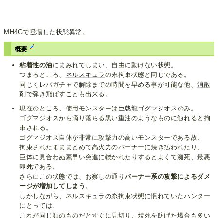
MH4Gで登場した
状態異常
。
概要
粘着性の油
にまみれてしまい、自由に動けない状態。
つまるところ、
ネルスキュラ
の糸拘束状態と同じである。
同じくレバガチャで解除までの時間を早める事が可能な他、
消散
剤
で弾き飛ばすことも出来る。
現在のところ、使用モンスターは
巨戟龍ゴグマジオス
のみ。
ゴグマジオスから滴り落ちる黒い重油のようなものに触れると拘
束される。
ゴグマジオス自体が非常に攻撃力の高いモンスターである故、
拘束されたまままとめて高火力のバーナーに焼き払われたり、
巨体に見合わぬ素早い突進に轢かれたりするとよくて瀕死、最悪
即死
である。
さらにこの状態では、お察しの通り
バーナー系の攻撃によるダメ
ージが増加してしまう
。
しかしながら、ネルスキュラの糸拘束状態に慣れていたハンター
にとっては、
これが同じ類のものだとすぐに見切り、焼死を防げた場合も多い