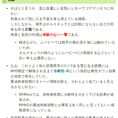
やはりと言うか、
見た目麗しい女性ハンター
でゴグマジオスに向
かい、
拘束されて悦に入る不届き者も増えている模様。
しかしながら、相手はネルスキュラとは比較にならないほどの巨
体を誇る
古龍
である。
拘束と妄想の代償は
容赦のない一撃
である。
残念ながら、ムービーでは相手の垂れ流す油には触れていな
いため、
ネルスキュラの時のようにムービーだけ堪能するなどという
甘い考えは通用しない。
なお、これとよく似た状態異常の1つである
雪だるま状態
には、
MH3限定で解除されるまで
氷耐性-30
という強烈な耐性ダウン効果
が追加で発生していた。
重油拘束状態のダメージ増加仕様も、それとよく似ていると言え
るかもしれない。
MHRiseでは、糸拘束状態に火耐性を大きく下げる効果が追
加され、
MH4Gの重油拘束状態とは事実上全く同じと言ってもいい状
態異常になっている。
現実世界の原油には、重油の他に様々な揮発性の毒素が含まれて