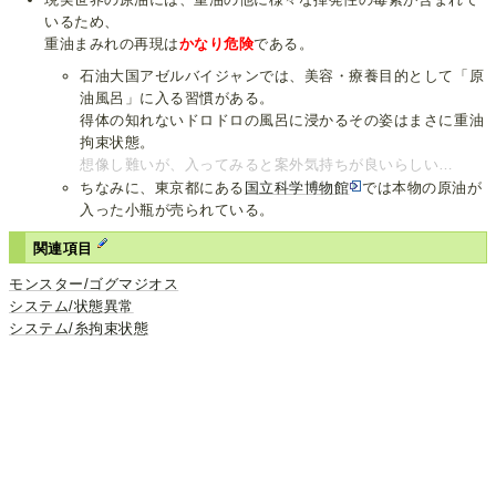
いるため、
重油まみれの再現は
かなり危険
である。
石油大国アゼルバイジャンでは、美容・療養目的として「原
油風呂」に入る習慣がある。
得体の知れないドロドロの風呂に浸かるその姿はまさに重油
拘束状態。
想像し難いが、入ってみると案外気持ちが良いらしい…
ちなみに、東京都にある
国立科学博物館
では本物の原油が
入った小瓶が売られている。
関連項目
モンスター/ゴグマジオス
システム/状態異常
システム/糸拘束状態