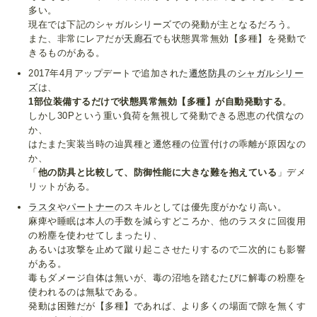
多い。
現在では下記のシャガルシリーズでの発動が主となるだろう。
また、非常にレアだが
天廊石
でも状態異常無効【多種】を発動で
きるものがある。
2017年4月アップデートで追加された
遷悠防具
の
シャガルシリー
ズ
は、
1部位装備するだけで状態異常無効【多種】が自動発動する
。
しかし30Pという重い負荷を無視して発動できる恩恵の代償なの
か、
はたまた実装当時の辿異種と遷悠種の位置付けの乖離が原因なの
か、
「
他の防具と比較して、防御性能に大きな難を抱えている
」デメ
リットがある。
ラスタ
や
パートナー
のスキルとしては優先度がかなり高い。
麻痺や睡眠は本人の手数を減らすどころか、他のラスタに回復用
の粉塵を使わせてしまったり、
あるいは攻撃を止めて蹴り起こさせたりするので二次的にも影響
がある。
毒もダメージ自体は無いが、毒の沼地を踏むたびに解毒の粉塵を
使われるのは無駄である。
発動は困難だが【多種】であれば、より多くの場面で隙を無くす