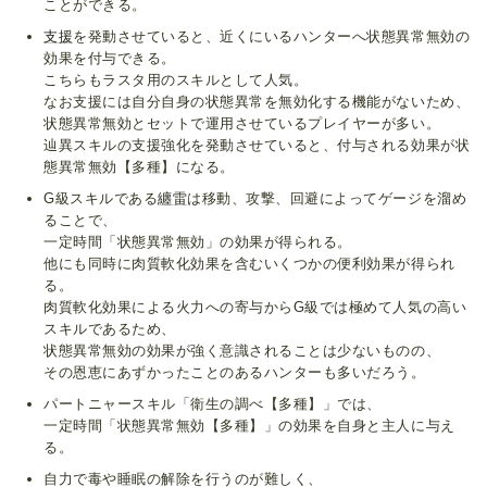
ことができる。
支援
を発動させていると、近くにいるハンターへ状態異常無効の
効果を付与できる。
こちらもラスタ用のスキルとして人気。
なお支援には自分自身の状態異常を無効化する機能がないため、
状態異常無効とセットで運用させているプレイヤーが多い。
辿異スキルの支援強化を発動させていると、付与される効果が状
態異常無効【多種】になる。
G級スキルである
纏雷
は移動、攻撃、回避によってゲージを溜め
ることで、
一定時間「状態異常無効」の効果が得られる。
他にも同時に肉質軟化効果を含むいくつかの便利効果が得られ
る。
肉質軟化効果による火力への寄与からG級では極めて人気の高い
スキルであるため、
状態異常無効の効果が強く意識されることは少ないものの、
その恩恵にあずかったことのあるハンターも多いだろう。
パートニャースキル「衛生の調べ【多種】」では、
一定時間「状態異常無効【多種】」の効果を自身と主人に与え
る。
自力で毒や睡眠の解除を行うのが難しく、