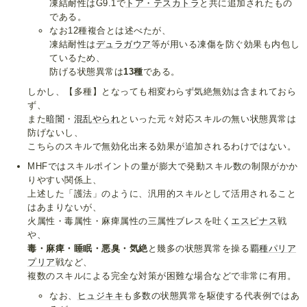
凍結耐性はG9.1で
トア・テスカトラ
と共に追加されたもの
である。
なお12種複合とは述べたが、
凍結耐性は
デュラガウア
等が用いる凍傷を防ぐ効果も内包し
ているため、
防げる状態異常は
13種
である。
しかし、【多種】となっても相変わらず気絶無効は含まれておら
ず、
また
暗闇
・
混乱やられ
といった元々対応スキルの無い状態異常は
防げないし、
こちらのスキルで無効化出来る効果が追加されるわけではない。
MHFではスキルポイントの量が膨大で発動スキル数の制限がかか
りやすい関係上、
上述した「護法」のように、汎用的スキルとして活用されること
はあまりないが、
火属性・毒属性・麻痺属性の三属性ブレスを吐く
エスピナス
戦
や、
毒・麻痺・睡眠・悪臭・気絶
と幾多の状態異常を操る
覇種パリア
プリア
戦など、
複数のスキルによる完全な対策が困難な場合などで非常に有用。
なお、
ヒュジキキ
も多数の状態異常を駆使する代表例ではあ