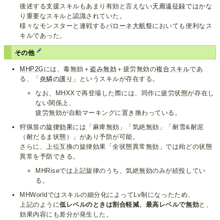
後述する支援スキルもあまり有効と言えない
天廊遠征録
ではかな
り重要なスキルと認識されていた。
様々なモンスターと連戦する
パローネ大航祭
においても便利なス
キルであった。
その他
MHP2G
には、毒無効＋
盗み無効
＋疲労無効の
複合スキル
であ
る、「
炎鱗の護り
」というスキルが存在する。
なお、MHXXで再登場した際には、同作に疲労状態が存在し
ない関係上、
疲労無効が自動マーキングに置き換わっている。
狩猟笛の
旋律効果
には「麻痺無効」「気絶無効」「耐雪&耐泥
（耐だるま状態）」があり予防が可能。
さらに、上位互換の旋律効果「全状態異常無効」では殆どの状態
異常を予防できる。
MHRiseでは上記旋律のうち、気絶無効のみが続投してい
る。
MHWorldではスキルの細分化によってLv制になったため、
上記のように
低レベルのときは割合軽減、最高レベルで無効
と、
効果内容にも差分が発生した。