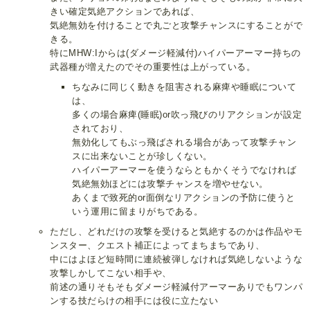
きい確定気絶アクションであれば、
気絶無効を付けることで丸ごと攻撃チャンスにすることがで
きる。
特にMHW:Iからは(ダメージ軽減付)ハイパーアーマー持ちの
武器種が増えたのでその重要性は上がっている。
ちなみに同じく動きを阻害される麻痺や睡眠について
は、
多くの場合麻痺(睡眠)or吹っ飛びのリアクションが設定
されており、
無効化してもぶっ飛ばされる場合があって攻撃チャン
スに出来ないことが珍しくない。
ハイパーアーマーを使うならともかくそうでなければ
気絶無効ほどには攻撃チャンスを増やせない。
あくまで致死的or面倒なリアクションの予防に使うと
いう運用に留まりがちである。
ただし、どれだけの攻撃を受けると気絶するのかは作品やモ
ンスター、クエスト補正によってまちまちであり、
中にはよほど短時間に連続被弾しなければ気絶しないような
攻撃しかしてこない相手や、
前述の通りそもそもダメージ軽減付アーマーありでもワンパ
ンする技だらけの相手には役に立たない