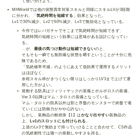
て使い分けよう。
MHWorldでは他の状態異常対策スキルと同様にスキルLVが3段階
に分かれ、「
気絶時間を短縮する
」効果となった。
Lv1で30%減少、Lv2で60%減少、Lv3で無効化となっている。
今作ではレバガチャでそこまで気絶時間が短縮できず、
気絶時間の短縮という効果には意味がある設計になってい
る。
…が、
最後の気つけ動作は短縮できない
のと、
そもそも一瞬でも無防備な状態を晒すということが十分に危
険であるため、
「気絶確率半減」のようにあえて低効果で運用するメリット
はほぼなく、
余程スキル枠がきつくない限りはしっかりLV3まで上げて運
用した方がよい。
発動する防具はツィツィヤックの装備とボルボロスの装備、
Ver.3.0以降はマム・タロトの装備となっている。
マム・タロトの防具以外は割と序盤のモンスターで終盤で着
ていくには防御力がやや心許ない。
しかし、装飾品の耐絶珠【1】は
かなり出やすい
装飾品の
上、
Lv1のスロットにも付けられる
。
上述のLv3で無効まで持っていけることと合わせて、CS作品
の気絶耐性では随一の発動しやすさを誇る。