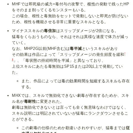
MHFでは即死級の威力+毒付与の攻撃で、
根性
の発動で残ったHP
をそのまま削ってくるモンスターもいる。
この場合、根性と毒無効をセットで発動しないと即死が防げない
ため、根性を機能させる非常に重要なスキルとなる。
マイナススキルの
毒倍加
はスリップダメージが2倍になる。
猛毒をくらおうものなら、それはそれは異様な速度で体力が減っ
ていく。
なお、MHP2G以前(MHF含む)は
毒半減
というスキルがあり
*
その効果は作品によって「スリップダメージの発生頻度を緩和
1
」、「毒状態の持続時間を半減」と異なっており、
上位スキルにあたる毒無効はSP15または20以上で発動してい
た。
また、作品によっては
毒の効果時間を短縮するスキル
も存在
する。
MHXでは、スキルで無効化できない劇毒が存在するためか、スキ
ル名が
毒耐性
に変更された。
劇毒は無効化できないとは言っても全く無意味なわけではなく、
スキル説明には明記されていないが猛毒にランクダウンさせるこ
とができる。
この劇毒の仕様のためか勘違いされやすいが、猛毒までは
従