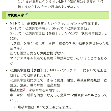
(スキルが非常に付けやすいMHFで気絶無効や激励が「必
須」扱いされなかった理由の1つがコレ)。
耐状態異常
MHFでは「
耐状態異常
」というスキルポイントが存在する。
SP10で「状態異常半減」、SP20で「状態異常無効」、
SP30で「状態異常無効【多種】」、SP-10で「状態異常倍加」が
発動。
【多種】を除く3種は毒・麻痺・睡眠のスキル効果を併せ持った複
合スキル。
ただし護法と異なり
気絶は防げない
。
マイナススキル段階でも気絶倍加効果はないということでもある
が。
状態異常無効【多種】
は、MHF-G7アップデートにおいて最上位
段階として追加されたもの。
状態異常無効に加えて、さらに
脱臭
、
耐雪
、
声帯麻痺毒無効
、
鉄
面皮
、
酒豪
、磁力耐性、
結晶耐性
、
*5
爆破耐性
、凍結耐性を内包する、
毒・麻痺・睡眠を個別に数えると驚異の
12種複合スキル
となって
いる。
爆破耐性はG8.1で
ブラキディオス
と、