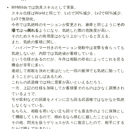
MHWildsでは防具スキルとして実装。
スキル仕様はWorldと同じで、Lv1で30%減少、Lv2で60%減少、
Lv3で無効化。
今作では気絶時のモーションが変更され、麻痺と同じように
その
場でぶっ倒れる
ようになり、気絶した際の危険度が高い。
そのためスキルの有用度はかなり上がっていると言える。
また、気絶の蓄積に関し、
「ハイパーアーマー付きのモーション発動中は攻撃を食らっても
気絶しないが、内部では気絶値が蓄積している」
という仕様があるのだが、今作は相殺の存在によってこれを見る
機会が非常に多い。
連続して相殺を決めた後はたった一回の被弾でも気絶に陥ってし
まうことがしばしばあるため、
これらの武器種では特に需要が高いといえるだろう。
一方、上記の仕様を加味してか蓄積量そのものは少なく調整され
ているようで、
弓や双剣などの回避をメインに立ち回る武器種ではなかなか気絶
しなくなっている。
もちろん、相殺を用いない立ち回りでも過去作のように保険とし
て機能してくれるので、積めるなら積むに越したことはない。
その他、閃光を扱うゲリョスが久々に復活したので、相手にする
ならば積んでおきたい。