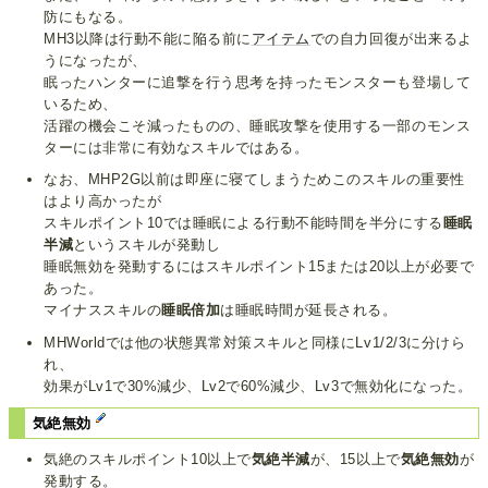
防にもなる。
MH3以降は行動不能に陥る前に
アイテム
での自力回復が出来るよ
うになったが、
眠ったハンターに追撃を行う思考を持ったモンスターも登場して
いるため、
活躍の機会こそ減ったものの、睡眠攻撃を使用する一部のモンス
ターには非常に有効なスキルではある。
なお、MHP2G以前は即座に寝てしまうためこのスキルの重要性
はより高かったが
スキルポイント10では睡眠による行動不能時間を半分にする
睡眠
半減
というスキルが発動し
睡眠無効を発動するにはスキルポイント15または20以上が必要で
あった。
マイナススキルの
睡眠倍加
は睡眠時間が延長される。
MHWorldでは他の状態異常対策スキルと同様にLv1/2/3に分けら
れ、
効果がLv1で30%減少、Lv2で60%減少、Lv3で無効化になった。
気絶無効
気絶のスキルポイント10以上で
気絶半減
が、15以上で
気絶無効
が
発動する。