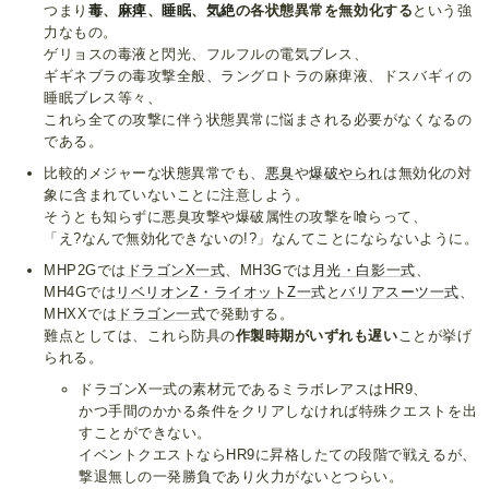
つまり
毒
、
麻痺
、
睡眠
、
気絶
の各状態異常を無効化する
という強
力なもの。
ゲリョスの毒液と閃光、フルフルの電気ブレス、
ギギネブラの毒攻撃全般、ラングロトラの麻痺液、ドスバギィの
睡眠ブレス等々、
これら全ての攻撃に伴う状態異常に悩まされる必要がなくなるの
である。
比較的メジャーな状態異常でも、
悪臭
や
爆破やられ
は無効化の対
象に含まれていないことに注意しよう。
そうとも知らずに悪臭攻撃や爆破属性の攻撃を喰らって、
「え?なんで無効化できないの!?」なんてことにならないように。
MHP2Gでは
ドラゴンX一式
、MH3Gでは
月光・白影一式
、
MH4Gでは
リベリオンZ・ライオットZ一式
と
バリアスーツ一式
、
MHXXでは
ドラゴン一式
で発動する。
難点としては、これら防具の
作製時期がいずれも遅い
ことが挙げ
られる。
ドラゴンX一式の素材元であるミラボレアスはHR9、
かつ手間のかかる条件をクリアしなければ特殊クエストを出
すことができない。
イベントクエストならHR9に昇格したての段階で戦えるが、
撃退無しの一発勝負であり火力がないとつらい。