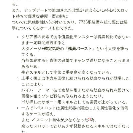
る。
また、アップデートで追加された攻撃2+超会心1+Lv4-Lv3スロッ
ト持ちで優秀な
赫耀・暦の脚
に
ついでに気絶耐性Lv3が付いており、7733系装備を組む際には勝
手についてくるケースも出てきた。
クリア後の要素である
傀異化
モンスターは傀異鈍化できない
まま一定時間経過すると
大ダメージ+
確定気絶
の「
傀異バースト
」という大技を撃っ
てくる。
当然気絶すると直後の追撃でキャンプ送りになることもまま
あるため、
生存スキルとして非常に重要度が高くなっている。
上手く扱えば体力を回復し続けられる
劫血やられ
が登場した
ことにより、
ハイパーアーマー技で攻撃を耐えながら劫血やられを受けて
回復を狙うゾンビ戦法も取られるようになり、
ゴリ押しのサポート用スキルとしても需要が上がっている。
一方でLv1スロットは属性武器の躍進により属性強化を装備
するケースが増え、
*4
またLv1スロット自体が少なくなった
為、
余ったスロットでとりあえず発動させるスキルではなくなっ
た。