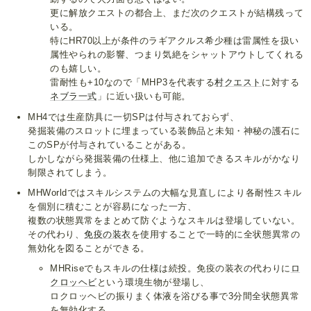
更に解放クエストの都合上、まだ次のクエストが結構残って
いる。
特にHR70以上が条件のラギアクルス希少種は雷属性を扱い
属性やられの影響、つまり気絶をシャットアウトしてくれる
のも嬉しい。
雷耐性も+10なので「MHP3を代表する
村クエスト
に対する
ネブラ一式
」に近い扱いも可能。
MH4では生産防具に一切SPは付与されておらず、
発掘装備のスロットに埋まっている装飾品と未知・神秘の護石に
このSPが付与されていることがある。
しかしながら発掘装備の仕様上、他に追加できるスキルがかなり
制限されてしまう。
MHWorldではスキルシステムの大幅な見直しにより各耐性スキル
を個別に積むことが容易になった一方、
複数の状態異常をまとめて防ぐようなスキルは登場していない。
その代わり、
免疫の装衣
を使用することで一時的に全状態異常の
無効化を図ることができる。
MHRiseでもスキルの仕様は続投。免疫の装衣の代わりに
ロ
クロッヘビ
という環境生物が登場し、
ロクロッヘビの振りまく体液を浴びる事で3分間全状態異常
を無効化する。