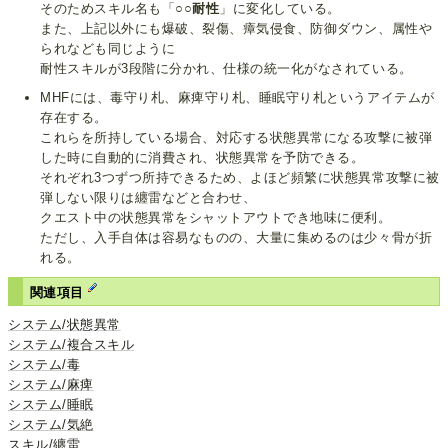
そのためスキル名も「
○○耐性
」に変化している。
また、上記以外にも爆破、裂傷、瘴気侵食、防御ダウン、属性や
られなども同じように
耐性スキルが3段階に分かれ、仕様の統一化がなされている。
MHFには、毒守り札、麻痺守り札、睡眠守り札というアイテムが
存在する。
これらを所持している場合、対応する状態異常になる攻撃に被弾
した時に自動的に消費され、状態異常を予防できる。
それぞれ3つずつ所持できるため、よほど頻繁に状態異常攻撃に被
弾しない限りは纏雷などと合わせ、
クエスト中の状態異常をシャットアウトでき地味に便利。
ただし、入手自体は容易なものの、大量に集めるのは少々骨が折
れる。
関連項目
システム/状態異常
システム/複合スキル
システム/毒
システム/麻痺
システム/睡眠
システム/気絶
スキル/纏雷