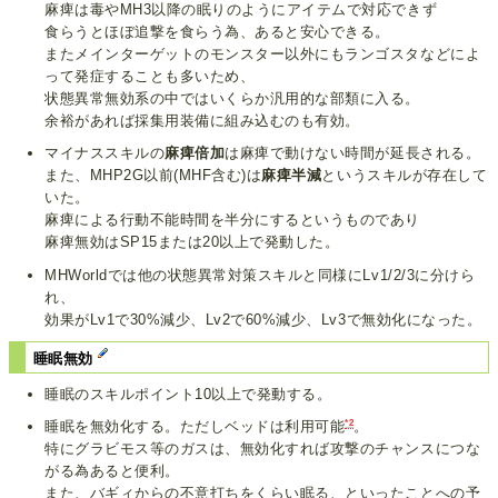
麻痺は毒やMH3以降の眠りのようにアイテムで対応できず
食らうとほぼ追撃を食らう為、あると安心できる。
またメインターゲットのモンスター以外にもランゴスタなどによ
って発症することも多いため、
状態異常無効系の中ではいくらか汎用的な部類に入る。
余裕があれば採集用装備に組み込むのも有効。
マイナススキルの
麻痺倍加
は麻痺で動けない時間が延長される。
また、MHP2G以前(MHF含む)は
麻痺半減
というスキルが存在して
いた。
麻痺による行動不能時間を半分にするというものであり
麻痺無効はSP15または20以上で発動した。
MHWorldでは他の状態異常対策スキルと同様にLv1/2/3に分けら
れ、
効果がLv1で30%減少、Lv2で60%減少、Lv3で無効化になった。
睡眠無効
睡眠のスキルポイント10以上で発動する。
*2
睡眠を無効化する。ただしベッドは利用可能
。
特にグラビモス等のガスは、無効化すれば攻撃のチャンスにつな
がる為あると便利。
また、バギィからの不意打ちをくらい眠る、といったことへの予