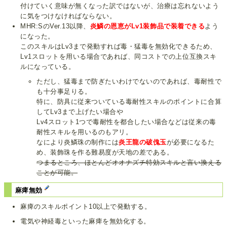
付けていく意味が無くなった訳ではないが、治療は忘れないよう
に気をつけなければならない。
MHR:SのVer.13以降、
炎鱗の恩恵がLv1装飾品で装着できる
よう
になった。
このスキルはLv3まで発動すれば毒・猛毒を無効化できるため、
Lv1スロットを用いる場合であれば、同コストでの上位互換スキ
ルになっている。
ただし、猛毒まで防ぎたいわけでないのであれば、毒耐性で
も十分事足りる。
特に、防具に従来ついている毒耐性スキルのポイントに合算
してLv3まで上げたい場合や
Lv4スロット1つで毒耐性を都合したい場合などは従来の毒
耐性スキルを用いるのもアリ。
なにより炎鱗珠の制作には
炎王龍の破傀玉
が必要になるた
め、装飾珠を作る難易度が天地の差である。
つまるところ、ほとんどオオナズチ特効スキルと言い換える
ことが可能。
麻痺無効
麻痺のスキルポイント10以上で発動する。
電気や神経毒といった麻痺を無効化する。