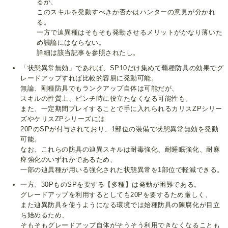
るが、
このスキルを発動すべきか否かはハンターの意見が分かれ
る。
一方で辿異種はそもそも発動させるメリットがかなり薄いた
め議論にはならない。
詳細は該当記事を参照されたし。
「状態異常無効」であれば、SP10だけ集めて
覇種防具
の効果でグ
レードアップすれば比較的容易に発動可能。
無論、剛種防具でもランクアップ自体は可能だが、
スキルの性質上、ピンチ時に役立たなくなる可能性も。
また、一定期間プレイすることで手に入れられるカリスZPシリー
ズやケリスZPシリーズには
20PのSPが付与されており、1部位の装備で状態異常無効を発動
可能。
なお、これらの防具の辿異スキルは耐毒強化、耐睡眠強化、耐麻
痺強化のいずれかであるため、
一部の辿異種が用いる強化された状態異常を1部位で軽減できる。
一方、30PものSPを要する【多種】は発動が困難である。
グレードアップを利用するとしても20Pを要するため厳しく、
また辿異防具を使うようになる環境では始種防具の陳腐化が目立
ち始めるため、
そもそもグレードアップ自体がそうそう利用できなくなることも