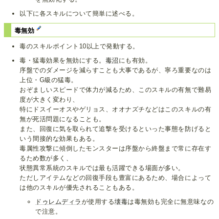
以下に各スキルについて簡単に述べる。
毒無効
毒のスキルポイント10以上で発動する。
毒・猛毒効果を無効にする。
毒沼
にも有効。
序盤でのダメージを減らすことも大事であるが、寧ろ重要なのは
上位・G級の猛毒。
おぞましいスピードで体力が減るため、このスキルの有無で難易
度が大きく変わり、
特にドスイーオスやゲリョス、オオナズチなどはこのスキルの有
無が死活問題になることも。
また、回復に気を取られて追撃を受けるといった事態を防げると
いう間接的な効果もある。
毒属性攻撃に傾倒したモンスターは序盤から終盤まで常に存在す
るため数が多く、
状態異常系統のスキルでは最も活躍できる場面が多い。
ただしアイテムなどの回復手段も豊富にあるため、場合によって
は他のスキルが優先されることもある。
ドゥレムディラ
が使用する
壊毒
は毒無効も完全に無意味なの
で注意。