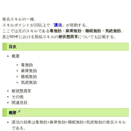
複合スキルの一種。
スキルポイントが10以上で「
護法
」が発動する。
ここでは元のスキルである
毒無効・麻痺無効・睡眠無効・気絶無効
、
及びMHFにおける類似スキルの
耐状態異常
についても記載する。
目次
概要
毒無効
麻痺無効
睡眠無効
気絶無効
耐状態異常
その他
関連項目
概要
護法の効果は毒無効+麻痺無効+睡眠無効+気絶無効の複合スキル
である。