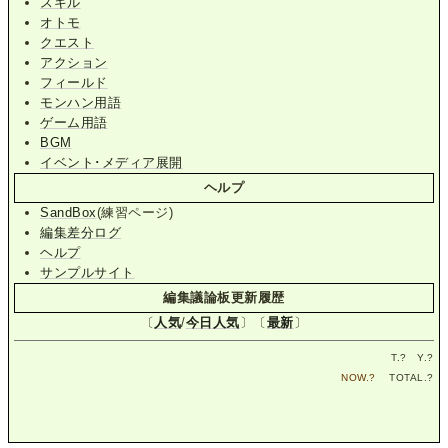
スキル
オトモ
クエスト
アクション
フィールド
モンハン用語
ゲーム用語
BGM
イベント･メディア展開
ヘルプ
SandBox
(練習ページ)
編集差分ログ
ヘルプ
サンプルサイト
編集議論板更新履歴
〔
人気
/
今日人気
〕〔
最新
〕
T.
?
Y.
?
NOW.
?
TOTAL.
?