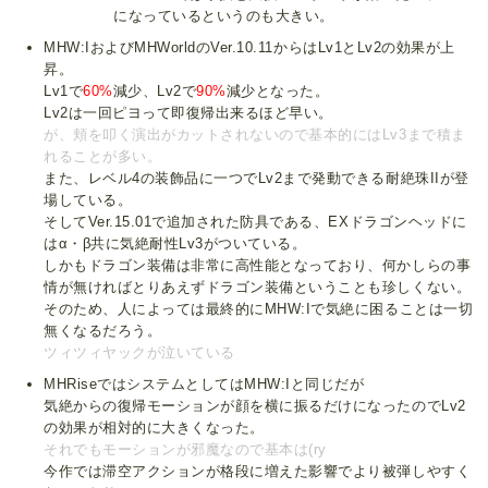
になっているというのも大きい。
MHW:IおよびMHWorldのVer.10.11からはLv1とLv2の効果が上
昇。
Lv1で
60%
減少、Lv2で
90%
減少となった。
Lv2は一回ピヨって即復帰出来るほど早い。
が、頬を叩く演出がカットされないので基本的にはLv3まで積ま
れることが多い。
また、レベル4の装飾品に一つでLv2まで発動できる耐絶珠IIが登
場している。
そしてVer.15.01で追加された防具である、EXドラゴンヘッドに
はα・β共に気絶耐性Lv3がついている。
しかもドラゴン装備は非常に高性能となっており、何かしらの事
情が無ければとりあえずドラゴン装備ということも珍しくない。
そのため、人によっては最終的にMHW:Iで気絶に困ることは一切
無くなるだろう。
ツィツィヤックが泣いている
MHRiseではシステムとしてはMHW:Iと同じだが
気絶からの復帰モーションが顔を横に振るだけになったのでLv2
の効果が相対的に大きくなった。
それでもモーションが邪魔なので基本は(ry
今作では滞空アクションが格段に増えた影響でより被弾しやすく