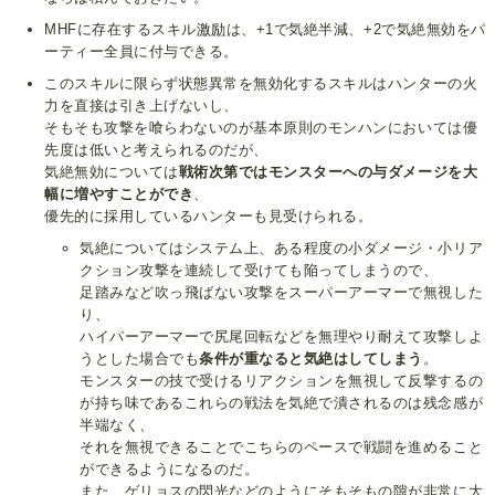
MHFに存在するスキル
激励
は、+1で気絶半減、+2で気絶無効をパ
ーティー全員に付与できる。
このスキルに限らず状態異常を無効化するスキルはハンターの火
力を直接は引き上げないし、
そもそも攻撃を喰らわないのが基本原則のモンハンにおいては優
先度は低いと考えられるのだが、
気絶無効については
戦術次第ではモンスターへの与ダメージを大
幅に増やすことができ
、
優先的に採用しているハンターも見受けられる。
気絶についてはシステム上、ある程度の小ダメージ・小リア
クション攻撃を連続して受けても陥ってしまうので、
足踏みなど吹っ飛ばない攻撃をスーパーアーマーで無視した
り、
ハイパーアーマーで尻尾回転などを無理やり耐えて攻撃しよ
うとした場合でも
条件が重なると気絶はしてしまう
。
モンスターの技で受けるリアクションを無視して反撃するの
が持ち味であるこれらの戦法を気絶で潰されるのは残念感が
半端なく、
それを無視できることでこちらのペースで戦闘を進めること
ができるようになるのだ。
また、ゲリョスの閃光などのようにそもそもの隙が非常に大