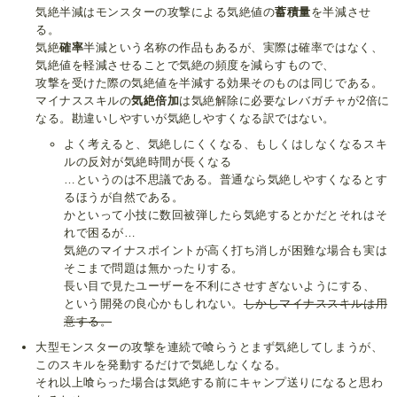
気絶半減はモンスターの攻撃による気絶値の
蓄積量
を半減させ
る。
気絶
確率
半減という名称の作品もあるが、実際は確率ではなく、
気絶値を軽減させることで気絶の頻度を減らすもので、
攻撃を受けた際の気絶値を半減する効果そのものは同じである。
マイナススキルの
気絶倍加
は気絶解除に必要なレバガチャが2倍に
なる。勘違いしやすいが気絶しやすくなる訳ではない。
よく考えると、気絶しにくくなる、もしくはしなくなるスキ
ルの反対が気絶時間が長くなる
…というのは不思議である。普通なら気絶しやすくなるとす
るほうが自然である。
かといって小技に数回被弾したら気絶するとかだとそれはそ
れで困るが…
気絶のマイナスポイントが高く打ち消しが困難な場合も実は
そこまで問題は無かったりする。
長い目で見たユーザーを不利にさせすぎないようにする、
という開発の良心かもしれない。
しかしマイナススキルは用
意する。
大型モンスターの攻撃を連続で喰らうとまず気絶してしまうが、
このスキルを発動するだけで気絶しなくなる。
それ以上喰らった場合は気絶する前にキャンプ送りになると思わ