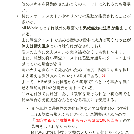
他のスキルを発動させたあまりのスロットに入れるのも容易
い。
特にテオ・テスカトルやキリンでの発動が推奨されることが
多いが、
MHWorldではそれ以外の場面でも
気絶無効に注目が集まって
いる
。
主に
調査クエスト
で挑める歴戦の個体は
火力は高くなったが
体力は据え置き
という味付けがなされており、
従来のように火力スキルを突き詰めなくても倒しやすく、
また、報酬の良い調査クエストは乙数が通常のクエストより
減っている場合があり、
高い火力を食らって死なないために適度に防護スキルを採用
*3
する考えも受け入れられやすい環境である。
よって、HPが減った状態からの追撃で1乙という事故を無く
せる気絶耐性Lv3は需要が高まっている。
これを付けておけば、あまり攻撃を避けられない初心者でも
秘薬調合さえ使えばなんとかなる程度には安定する。
また単純に過去作の強化個体などでは突進ひとつで剣
士も8割吹っ飛ぶくらいのバランス調整がされたので
「
気絶するほど攻撃を食らったらほぼ100％乙る
」ので
見向きもされなかったが、
MHWorldでは小技と大技のメリハリが効いたバランス