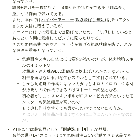
なっており、
離脱+納刀を一度に行え、追撃からの退避ができる「
翔蟲受け
身
」が防御面で強力である。
また、本作では
ハイパーアーマー
(
吹き飛ばし無効
)を持つアクシ
ョンが大幅に増えているが、
アーマーだけでは気絶までは防げないため、ゴリ押ししていると
あっという間に気絶してピンチに陥ったりする。
そのため翔蟲受け身やアーマー技を妨げる気絶状態を防ぐことが
なおさら重要となっている。
気絶耐性スキル自体はほぼ変化がないのだが、体力増強スキ
ルのオミットや
攻撃珠・達人珠がLv2装飾品に格上げされたことなどから、
相手を選ばない有用な生存スキルとして注目されている。
しかし耐絶珠の作成にはヤツカダキとオロミドロの上位素材
が必要なので作成できるのはストーリー終盤となる。
初心者がつまずきやすいボルボロスやトビカガチといったモ
ンスターも気絶頻度が高いので
もう少し作りやすくても良かったのではないだろうか。
とはいえ、装飾品が作成できるのは上位に入ってからなのだ
が。
MHR:Sでは装飾品として「
耐絶珠III【4】
」が登場。
名前の通りLv4スロット1つで気絶耐性Lv3が発動できる逸品であ