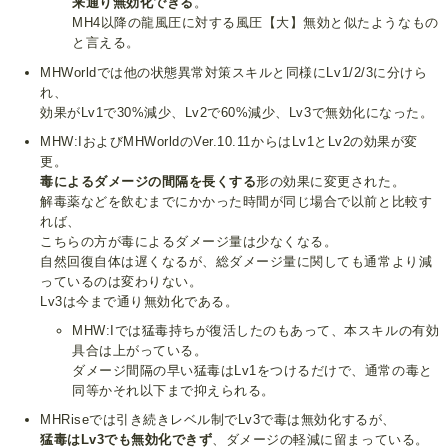
来通り無効化できる
。
MH4以降の龍風圧に対する風圧【大】無効と似たようなもの
と言える。
MHWorldでは他の状態異常対策スキルと同様にLv1/2/3に分けら
れ、
効果がLv1で30%減少、Lv2で60%減少、Lv3で無効化になった。
MHW:IおよびMHWorldのVer.10.11からはLv1とLv2の効果が変
更。
毒によるダメージの間隔を長くする
形の効果に変更された。
解毒薬などを飲むまでにかかった時間が同じ場合で以前と比較す
れば、
こちらの方が毒によるダメージ量は少なくなる。
自然回復自体は遅くなるが、総ダメージ量に関しても通常より減
っているのは変わりない。
Lv3は今まで通り無効化である。
MHW:Iでは猛毒持ちが復活したのもあって、本スキルの有効
具合は上がっている。
ダメージ間隔の早い猛毒はLv1をつけるだけで、通常の毒と
同等かそれ以下まで抑えられる。
MHRiseでは引き続きレベル制でLv3で毒は無効化するが、
猛毒はLv3でも無効化できず
、ダメージの軽減に留まっている。