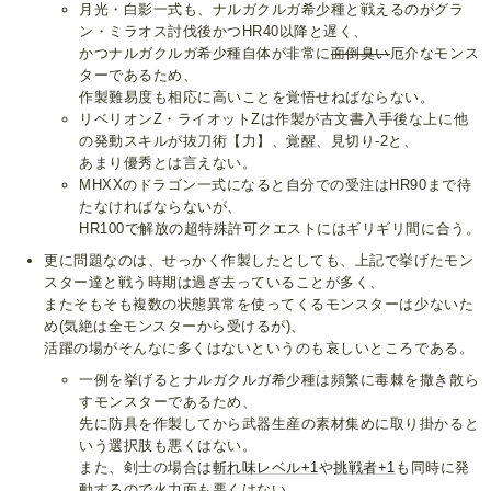
月光・白影一式も、ナルガクルガ希少種と戦えるのがグラ
ン・ミラオス討伐後かつHR40以降と遅く、
かつナルガクルガ希少種自体が非常に
面倒臭い
厄介なモンス
ターであるため、
作製難易度も相応に高いことを覚悟せねばならない。
リベリオンZ・ライオットZは作製が古文書入手後な上に他
の発動スキルが抜刀術【力】、覚醒、見切り-2と、
あまり優秀とは言えない。
MHXXのドラゴン一式になると自分での受注はHR90まで待
たなければならないが、
HR100で解放の超特殊許可クエストにはギリギリ間に合う。
更に問題なのは、せっかく作製したとしても、上記で挙げたモン
スター達と戦う時期は過ぎ去っていることが多く、
またそもそも複数の状態異常を使ってくるモンスターは少ないた
め(気絶は全モンスターから受けるが)、
活躍の場がそんなに多くはないというのも哀しいところである。
一例を挙げるとナルガクルガ希少種は頻繁に毒棘を撒き散ら
すモンスターであるため、
先に防具を作製してから武器生産の素材集めに取り掛かると
いう選択肢も悪くはない。
また、剣士の場合は
斬れ味レベル+1
や
挑戦者+1
も同時に発
動するので火力面も悪くはない。