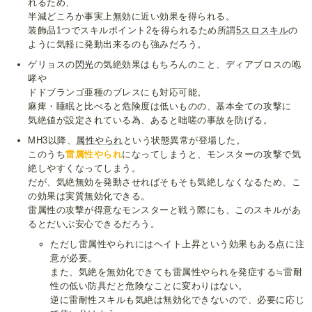
れるため、
半減どころか事実上無効に近い効果を得られる。
装飾品1つでスキルポイント2を得られるため所謂
5スロスキル
の
ように気軽に発動出来るのも強みだろう。
ゲリョスの
閃光
の気絶効果はもちろんのこと、ディアブロスの咆
哮や
ドドブランゴ亜種のブレスにも対応可能。
麻痺・睡眠と比べると危険度は低いものの、基本全ての攻撃に
気絶値が設定されている為、あると咄嗟の事故を防げる。
MH3以降、
属性やられ
という状態異常が登場した。
このうち
雷属性やられ
になってしまうと、モンスターの攻撃で気
絶しやすくなってしまう。
だが、気絶無効を発動させればそもそも気絶しなくなるため、こ
の効果は実質無効化できる。
雷属性の攻撃が得意なモンスターと戦う際にも、このスキルがあ
るとだいぶ安心できるだろう。
ただし雷属性やられにはヘイト上昇という効果もある点に注
意が必要。
また、気絶を無効化できても雷属性やられを発症する≒雷耐
性の低い防具だと危険なことに変わりはない。
逆に雷耐性スキルも気絶は無効化できないので、必要に応じ