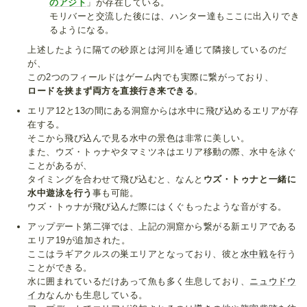
のアジト
」が存在している。
モリバーと交流した後には、ハンター達もここに出入りでき
るようになる。
上述したように隔ての砂原とは河川を通じて隣接しているのだ
が、
この2つのフィールドはゲーム内でも実際に繋がっており、
ロードを挟まず両方を直接行き来できる
。
エリア12と13の間にある洞窟からは水中に飛び込めるエリアが存
在する。
そこから飛び込んで見る水中の景色は非常に美しい。
また、ウズ・トゥナやタマミツネはエリア移動の際、水中を泳ぐ
ことがあるが、
タイミングを合わせて飛び込むと、なんと
ウズ・トゥナと一緒に
水中遊泳を行う
事も可能。
ウズ・トゥナが飛び込んだ際にはくぐもったような音がする。
アップデート第二弾では、上記の洞窟から繋がる新エリアである
エリア19が追加された。
ここはラギアクルスの巣エリアとなっており、彼と
水中戦
を行う
ことができる。
水に囲まれているだけあって魚も多く生息しており、
ニュウドウ
イカ
なんかも生息している。