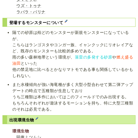
ウズ・トゥナ
ラバラ・バリナ
登場するモンスターについて
隔ての砂原は殆どのモンスターが新規モンスターになっている
が、
こちらはランゴスタやコンガ一族、イャンクックにリオレイアな
ど、既存のモンスターも比較的多めである。
雨の多い森林地帯という環境が、
落雷の多発する砂原
や
燃え盛る
油田
といった
他の禁足地に比べるとかなりマトモである事も関係しているかも
しれない。
また水棲傾向が強い海竜種が多く大型小型合わせて第二弾アップ
デートの時点で五種類が生息しており
うち三種類は本作においてはこのフィールドでのみ出現する。
もちろんそれぞれが遊泳するモーションを持ち、特に大型三種類
のそれは必見である。
出現環境生物
環境生物
回復ミツムシ