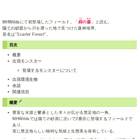
ひ
もり
MHWilds
にて初登場したフィールド。「
緋
の
森
」と読む。
隔ての砂原
から川を遡った地で見つけた森林地帯。
英名は"
Scarlet Forest
"。
目次
概要
出現モンスター
登場するモンスターについて
出現環境生物
余談
関連項目
概要
豊富な水源と鬱蒼とした木々が広がる禁足地の一角。
MHWildsでは隔ての砂原に次いで2番目に登場するフィールドで
あり、
実に禁足地らしい独特な気候と生態系を保有している。