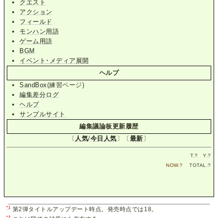
クエスト
アクション
フィールド
モンハン用語
ゲーム用語
BGM
イベント･メディア展開
ヘルプ
SandBox
(練習ページ)
編集差分ログ
ヘルプ
サンプルサイト
編集議論板更新履歴
〔
人気
/
今日人気
〕〔
最新
〕
T.
?
Y.
?
NOW.
?
TOTAL.
?
*1
第2弾タイトルアップデート時点。発売時点では18。
*2