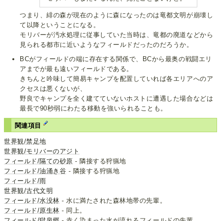
つまり、緋の森が現在のように森になったのは竜都文明が崩壊し
て以降ということになる。
モリバーが汚水処理に従事していた当時は、竜都の廃道などから
見られる都市に近いようなフィールドだったのだろうか。
BCがフィールドの端に存在する関係で、BCから最奥の戦闘エリ
アまでが最も遠いフィールドである。
きちんと吟味して簡易キャンプを配置していれば各エリアへのア
クセスは悪くないが、
野良でキャンプを全く建てていないホストに遭遇した場合などは
最長で90秒弱にわたる移動を強いられることも。
関連項目
世界観/禁足地
世界観/モリバーのアジト
フィールド/隔ての砂原
- 隣接する狩猟地
フィールド/油涌き谷
- 隣接する狩猟地
フィールド/雨
世界観/古代文明
フィールド/水没林
- 水に満たされた森林地帯の先輩。
フィールド/原生林
- 同上。
フィールド/獄泉郷
- 赤く染まった水が流れるフィールドの先輩。