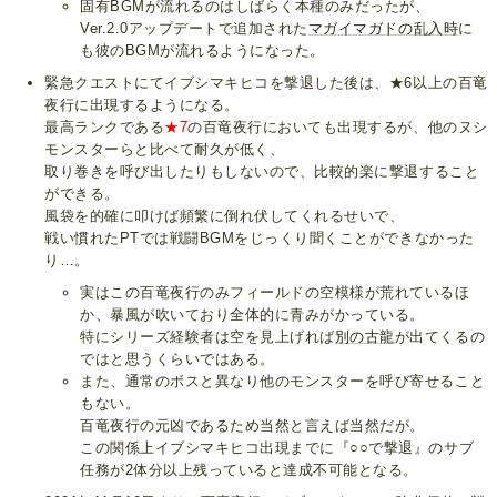
固有BGMが流れるのはしばらく本種のみだったが、
Ver.2.0アップデートで追加された
マガイマガドの乱入時
に
も彼のBGMが流れるようになった。
緊急クエストにてイブシマキヒコを撃退した後は、★6以上の百竜
夜行に出現するようになる。
最高ランクである
★7
の百竜夜行においても出現するが、他のヌシ
モンスターらと比べて耐久が低く、
取り巻きを呼び出したりもしないので、比較的楽に撃退すること
ができる。
風袋を的確に叩けば頻繁に倒れ伏してくれるせいで、
戦い慣れたPTでは戦闘BGMをじっくり聞くことができなかった
り…。
実はこの百竜夜行のみフィールドの空模様が荒れているほ
か、暴風が吹いており全体的に青みがかっている。
特にシリーズ経験者は空を見上げれば
別の古龍
が出てくるの
ではと思うくらいではある。
また、通常のボスと異なり他のモンスターを呼び寄せること
もない。
百竜夜行の元凶であるため当然と言えば当然だが。
この関係上イブシマキヒコ出現までに『○○で撃退』のサブ
任務が2体分以上残っていると達成不可能となる。