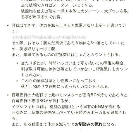
全て破壊できればノーダメージにできる。
破龍砲を使えば岩を一掃＋本体に大ダメージ＋大ダウンを取
る事が出来るのでお得。
討伐はできず、体力を減らしきると撃退となり上空へと逃げてい
く。
そのまま関門の上を通っていけば良いのに
その際、おそらく萎んだ風袋であろう物体を3つ落としていくた
め、剥ぎ取りは一応可能。
また、撃退であるものの狩猟数にはちゃんとカウントされる。
当たり前だが、時間いっぱいまで守り抜いての撃退の場合、
剥ぎ取り可能な物体は落としていかないし狩猟数にもカウン
トされない。
これらの物体は落とし物扱いになっており、
落とし物のサブ任務にもきっちりカウントされる。
百竜夜行の大物戦では元のモンスターが固有BGM持ちであろうと
百竜夜行の専用BGMが流れるが、
イブシマキヒコ戦は｢
禍群の息吹
｣という固有のBGMが流れる。
ちなみに、反撃の狼煙が上がっている時のみボーカルが追加され
る。
また、ある程度まで体力を減らすと
お馴染みの流れ
になる。