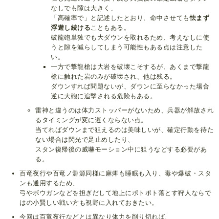
なしでも隙は大きく、
「高確率で」と記述したとおり、命中させても
怯まず
浮遊し続ける
こともある。
破龍砲単独でも大ダウンを取れるため、考えなしに使
うと隙を減らしてしまう可能性もある点は注意した
い。
一方で撃龍槍は大岩を破壊こそするが、あくまで撃龍
槍に触れた岩のみが破壊され、他は残る。
ダウンすれば問題ないが、ダウンに至らなかった場合
逆に大砲に追撃される危険もある。
雷神と違うのは体力ストッパーがないため、兵器が解放され
るタイミングが変に遅くならない点。
当てればダウンまで狙えるのは美味しいが、確定行動を待た
ない場合は閃光で足止めしたり、
スタン復帰後の威嚇モーション中に狙うなどする必要があ
る。
百竜夜行や百竜ノ淵源同様に麻痺も睡眠も入り、毒や爆破・スタ
ンも通用するため、
弓やボウガンなどを担ぎだして地上にポトポト落とす狩人ならで
はの小賢しい戦い方も視野に入れておきたい。
今回は百竜夜行などとは異なり体力を削り切れば、