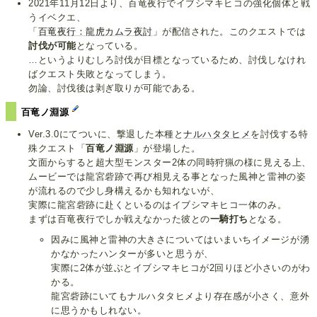
2021年11月12日より、百竜夜行でイブシマキヒコの強化個体と戦
うイベクエ、
「
百竜夜行：龍虎カムラ夜討
」が配信された。このクエストでは
討伐が可能
となっている。
…というよりむしろ討伐が目標となっているため、討伐しなけれ
ばクエスト失敗となってしまう。
勿論、討伐後は剥ぎ取りが可能である。
百竜ノ淵源
Ver.3.0にてついに、撃退した本種と
ナルハタタヒメ
を討伐する特
殊クエスト「
百竜ノ淵源
」が登場した。
文面からすると超大型モンスター2体の同時狩猟の様に見える上、
ムービーでは龍宮砦跡で再び相見える事となった風神と雷神の姿
が流れるので少し身構えるかも知れないが、
実際に龍宮砦跡に赴くといるのはイブシマキヒコ一体のみ。
まずは百竜夜行でしか戦えなかった彼との
一騎打ち
となる。
因みに風神と雷神の大きさについてはいまいちイメージが湧
かなかったハンターが多いと思うが、
実際に2体が並ぶとイブシマキヒコが2回りほど小さいのがわ
かる。
龍宮砦跡にいてもナルハタタヒメより存在感が小さく、意外
に思うかもしれない。