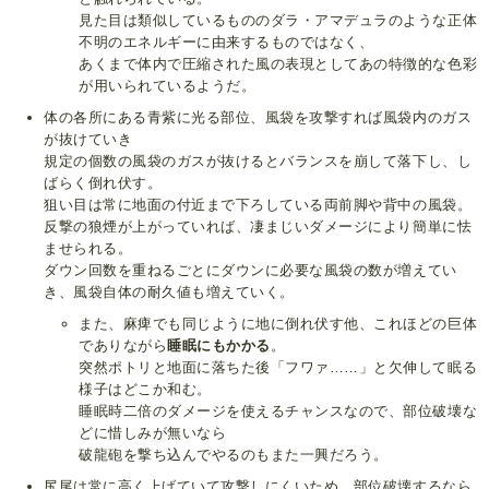
見た目は類似しているもののダラ・アマデュラのような正体
不明のエネルギーに由来するものではなく、
あくまで体内で圧縮された風の表現としてあの特徴的な色彩
が用いられているようだ。
体の各所にある青紫に光る部位、風袋を攻撃すれば風袋内のガス
が抜けていき
規定の個数の風袋のガスが抜けるとバランスを崩して落下し、し
ばらく倒れ伏す。
狙い目は常に地面の付近まで下ろしている両前脚や背中の風袋。
反撃の狼煙が上がっていれば、凄まじいダメージにより簡単に怯
ませられる。
ダウン回数を重ねるごとにダウンに必要な風袋の数が増えてい
き、風袋自体の耐久値も増えていく。
また、麻痺でも同じように地に倒れ伏す他、これほどの巨体
でありながら
睡眠にもかかる
。
突然ポトリと地面に落ちた後「フワァ……」と欠伸して眠る
様子はどこか和む。
睡眠時二倍のダメージを使えるチャンスなので、部位破壊な
どに惜しみが無いなら
破龍砲を撃ち込んでやるのもまた一興だろう。
尻尾は常に高く上げていて攻撃しにくいため、部位破壊するなら