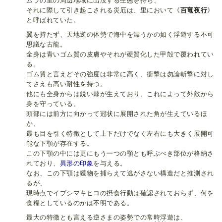
ムラの里の周辺地域に出没する生態を持ち、
それに際して引き起こされる災厄は、里において《
百竜夜行
》
と呼ばれていた。
翼を持たず、天地逆の体勢で海中を漂うかの如く浮遊する不可
思議な古龍。
全身は青いゴム質の皮膚やそれが硬質化した甲殻で覆われてい
る。
ゴム質と言えどその強度は非常に高く、衝撃は勿論斬撃に対し
てさえも高い耐性を持つ。
他にも全身からは鋭い棘が生えており、これによって外敵から
身を守っている。
頭部には前方に向かって冠状に展開された角が生えているほ
か、
最も目を引く特徴として上下だけでなく左右にも大きく展開可
能な下顎が存在する。
この下顎の中には更にもう一つの顎とも呼ぶべき部位が格納さ
れており、
異形の印象
を与える。
なお、この下顎は獲物を捕らえて逃がさない構造だと推測され
るが、
現時点でイブシマキヒコの摂食行動は確認されておらず、何を
食糧としているのかは不明である。
最大の特徴とも言える逆さまの姿勢での常時浮遊は、