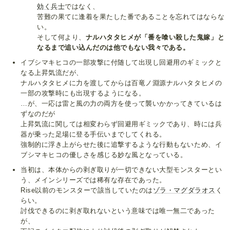
効く兵士
ではなく、
苦難の果てに逢着を果たした番であることを忘れてはならな
い。
そして何より、
ナルハタタヒメが「番を喰い殺した鬼嫁」と
なるまで追い込んだのは他でもない我々である。
イブシマキヒコの一部攻撃に付随して出現し回避用のギミックと
なる上昇気流だが、
ナルハタタヒメに力を渡してからは百竜ノ淵源ナルハタタヒメの
一部の攻撃時にも出現するようになる。
…が、一応は雷と風の力の両方を使って襲いかかってきているは
ずなのだが
上昇気流に関しては相変わらず回避用ギミックであり、時には兵
器が乗った足場に登る手伝いまでしてくれる。
強制的に浮き上がらせた後に追撃するような行動もないため、イ
ブシマキヒコの優しさを感じる妙な風となっている。
当初は、本体からの剥ぎ取りが一切できない大型モンスターとい
う、メインシリーズでは稀有な存在であった。
Rise以前のモンスターで該当していたのは
ゾラ・マグダラオス
く
らい。
討伐できるのに剥ぎ取れないという意味では唯一無二であった
が、