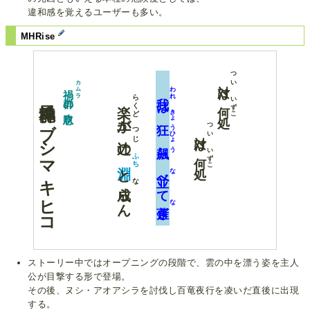
違和感を覚えるユーザーも多い。
MHRise
風神龍イブシマキヒコ
つい
カムラ
は
われ
禍群
らくど
いずこ
は
の息吹
楽土
何処
きょうひょう
が
狂飆
つい
つじ
は
の
いずこ
ふち
何処
と
な
べて
な
らん
な
ぎ
ストーリー中ではオープニングの段階で、雲の中を漂う姿を主人
公が目撃する形で登場。
その後、ヌシ・アオアシラを討伐し百竜夜行を凌いだ直後に出現
する。