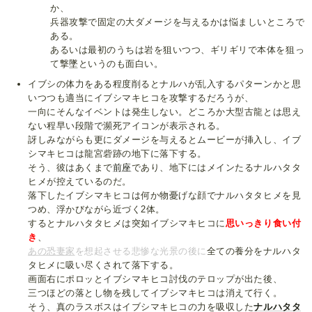
か、
兵器攻撃で固定の大ダメージを与えるかは悩ましいところで
ある。
あるいは最初のうちは岩を狙いつつ、ギリギリで本体を狙っ
て撃墜というのも面白い。
イブシの体力をある程度削るとナルハが乱入するパターンかと思
いつつも適当にイブシマキヒコを攻撃するだろうが、
一向にそんなイベントは発生しない。どころか大型古龍とは思え
ない程早い段階で瀕死アイコンが表示される。
訝しみながらも更にダメージを与えるとムービーが挿入し、イブ
シマキヒコは龍宮砦跡の地下に落下する。
そう、彼はあくまで
前座
であり、地下にはメインたるナルハタタ
ヒメが控えているのだ。
落下したイブシマキヒコは何か物憂げな顔でナルハタタヒメを見
つめ、浮かびながら近づく2体。
するとナルハタタヒメは突如イブシマキヒコに
思いっきり食い付
き
、
あの
恐妻家
を想起させる悲惨な光景の後に
全ての養分をナルハタ
タヒメに吸い尽くされて落下する。
画面右にポロッとイブシマキヒコ討伐のテロップが出た後、
三つほどの落とし物を残してイブシマキヒコは消えて行く。
そう、真のラスボスはイブシマキヒコの力を吸収した
ナルハタタ