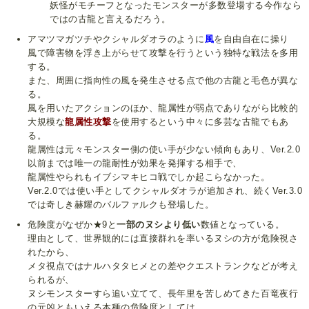
妖怪がモチーフとなったモンスターが多数登場する今作なら
ではの古龍と言えるだろう。
アマツマガツチやクシャルダオラのように
風
を自由自在に操り
風で障害物を浮き上がらせて攻撃を行うという独特な戦法を多用
する。
また、周囲に指向性の風を発生させる点で他の古龍と毛色が異な
る。
風を用いたアクションのほか、龍属性が弱点でありながら比較的
大規模な
龍属性攻撃
を使用するという中々に多芸な古龍でもあ
る。
龍属性は元々モンスター側の使い手が少ない傾向もあり、Ver.2.0
以前までは唯一の龍耐性が効果を発揮する相手で、
龍属性やられもイブシマキヒコ戦でしか起こらなかった。
Ver.2.0では使い手としてクシャルダオラが追加され、続くVer.3.0
では奇しき赫耀のバルファルクも登場した。
危険度がなぜか★9と
一部のヌシより低い
数値となっている。
理由として、世界観的には直接群れを率いるヌシの方が危険視さ
れたから、
メタ視点ではナルハタタヒメとの差やクエストランクなどが考え
られるが、
ヌシモンスターすら追い立てて、長年里を苦しめてきた百竜夜行
の元凶ともいえる本種の危険度としては、