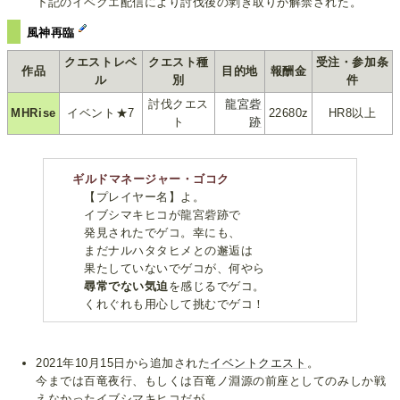
下記のイベクエ配信により討伐後の剥ぎ取りが解禁された。
風神再臨
クエストレベ
クエスト種
受注・参加条
作品
目的地
報酬金
ル
別
件
討伐クエス
龍宮砦
MHRise
イベント★7
22680z
HR8以上
ト
跡
ギルドマネージャー・ゴコク
【プレイヤー名】よ。
イブシマキヒコが龍宮砦跡で
発見されたでゲコ。幸にも、
まだナルハタタヒメとの邂逅は
果たしていないでゲコが、何やら
尋常でない気迫
を感じるでゲコ。
くれぐれも用心して挑むでゲコ！
2021年10月15日から追加された
イベントクエスト
。
今までは百竜夜行、もしくは百竜ノ淵源の前座としてのみしか戦
えなかったイブシマキヒコだが、