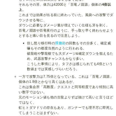
それもその筈、体力は42000と「百竜ノ淵源」個体の
4倍以
上
。
これまでは効果が出る前に終わっていた、風袋への攻撃でダ
ウンさせる毎に、
ダウンに必要なダメージ量が増えていく仕様も牙を剥く。
百竜ノ淵源や百竜夜行のように、手っ取り早く終わらせよう
とすると痛い目を見るので注意しよう。
但し怒り移行時の
浮遊岩
の回数もその分多く、確定威
嚇もその都度当然のように行われる。
破龍砲や撃龍槍でも大ダメージ&確定ダウンを狙えるた
め、武器攻撃チャンスもかなり多い。
こうした事情により、タフさは感じられても4倍という
数値までは実感しづらいだろう。
一方で攻撃力は7.75倍となっている。これは「百竜ノ淵源」
個体の1.8倍とかなり高くはあるが、
これは集会所「高難度」クエストと同等程度であり特別に高
い数字ではない。
元のモーション値も他の古龍よりずば抜けて高いと言うほど
ではなく、
虹ヒトダマドリの存在もあり、ガンナーでも理不尽に即死し
てしまうことはまずない。