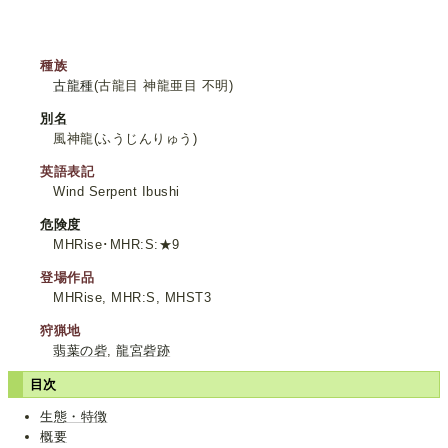
種族
古龍種
(古龍目 神龍亜目 不明)
別名
風神龍(ふうじんりゅう)
英語表記
Wind Serpent Ibushi
危険度
MHRise･MHR:S:★9
登場作品
MHRise, MHR:S, MHST3
狩猟地
翡葉の砦
,
龍宮砦跡
目次
生態・特徴
概要