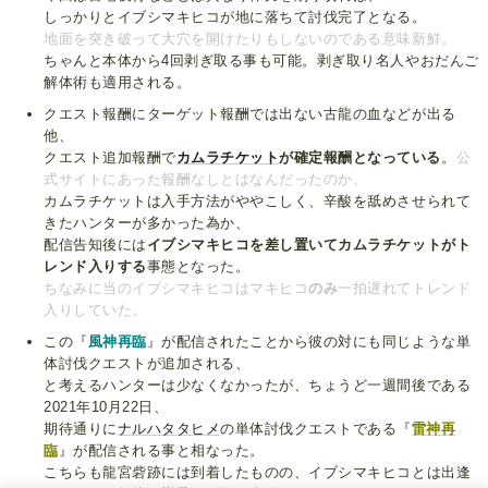
しっかりとイブシマキヒコが地に落ちて討伐完了となる。
地面を突き破って大穴を開けたりもしないのである意味新鮮。
ちゃんと本体から4回剥ぎ取る事も可能。剥ぎ取り名人やおだんご
解体術も適用される。
クエスト報酬にターゲット報酬では出ない古龍の血などが出る
他、
クエスト追加報酬で
カムラチケット
が確定報酬となっている
。
公
式サイトにあった報酬なしとはなんだったのか。
カムラチケットは入手方法がややこしく、辛酸を舐めさせられて
きたハンターが多かった為か、
配信告知後には
イブシマキヒコを差し置いてカムラチケットがト
レンド入りする
事態となった。
ちなみに当のイブシマキヒコはマキヒコ
のみ
一拍遅れてトレンド
入りしていた。
この『
風神再臨
』が配信されたことから彼の対にも同じような単
体討伐クエストが追加される、
と考えるハンターは少なくなかったが、ちょうど一週間後である
2021年10月22日、
期待通りに
ナルハタタヒメ
の単体討伐クエストである『
雷神再
臨
』が配信される事と相なった。
こちらも龍宮砦跡には到着したものの、イブシマキヒコとは出逢