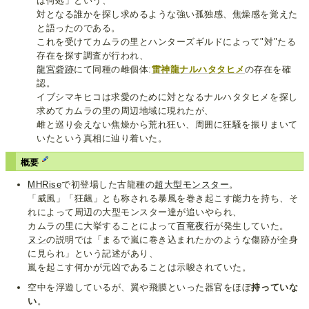
は何処」という、
対となる誰かを探し求めるような強い孤独感、焦燥感を覚えた
と語ったのである。
これを受けてカムラの里とハンターズギルドによって"対"たる
存在を探す調査が行われ、
龍宮砦跡
にて同種の雌個体:
雷神龍ナルハタタヒメ
の存在を確
認。
イブシマキヒコは求愛のために対となるナルハタタヒメを探し
求めてカムラの里の周辺地域に現れたが、
雌と巡り会えない焦燥から荒れ狂い、周囲に狂騒を振りまいて
いたという真相に辿り着いた。
概要
MHRise
で初登場した古龍種の
超大型モンスター
。
「威風」「狂飆」とも称される暴風を巻き起こす能力を持ち、そ
れによって周辺の大型モンスター達が追いやられ、
カムラの里に大挙することによって
百竜夜行
が発生していた。
ヌシ
の説明では「まるで嵐に巻き込まれたかのような傷跡が全身
に見られ」という記述があり、
嵐を起こす何かが元凶であることは示唆されていた。
空中を浮遊しているが、翼や飛膜といった器官をほぼ
持っていな
い
。