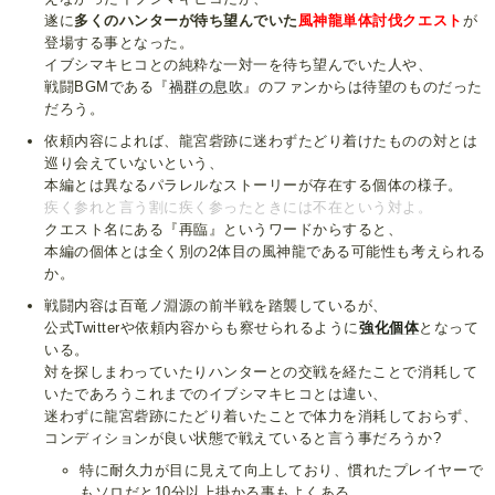
遂に
多くのハンターが待ち望んでいた
風神龍単体討伐クエスト
が
登場する事となった。
イブシマキヒコとの純粋な一対一を待ち望んでいた人や、
戦闘BGMである『
禍群の息吹
』のファンからは待望のものだった
だろう。
依頼内容によれば、龍宮砦跡に迷わずたどり着けたものの対とは
巡り会えていないという、
本編とは異なるパラレルなストーリーが存在する個体の様子。
疾く参れと言う割に疾く参ったときには不在という対よ。
クエスト名にある『再臨』というワードからすると、
本編の個体とは全く別の2体目の風神龍である可能性も考えられる
か。
戦闘内容は百竜ノ淵源の前半戦を踏襲しているが、
公式Twitterや依頼内容からも察せられるように
強化個体
となって
いる。
対を探しまわっていたりハンターとの交戦を経たことで消耗して
いたであろうこれまでのイブシマキヒコとは違い、
迷わずに龍宮砦跡にたどり着いたことで体力を消耗しておらず、
コンディションが良い状態で戦えていると言う事だろうか?
特に耐久力が目に見えて向上しており、慣れたプレイヤーで
もソロだと10分以上掛かる事もよくある。