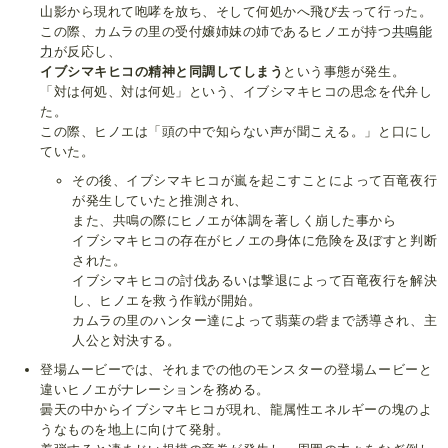
山影から現れて咆哮を放ち、そして何処かへ飛び去って行った。
この際、カムラの里の受付嬢姉妹の姉であるヒノエが持つ
共鳴能
力
が反応し、
イブシマキヒコの精神と同調してしまう
という事態が発生。
「対は何処、対は何処」という、イブシマキヒコの思念を代弁し
た。
この際、ヒノエは「頭の中で知らない声が聞こえる。」と口にし
ていた。
その後、イブシマキヒコが嵐を起こすことによって百竜夜行
が発生していたと推測され、
また、共鳴の際にヒノエが体調を著しく崩した事から
イブシマキヒコの存在がヒノエの身体に危険を及ぼすと判断
された。
イブシマキヒコの討伐あるいは撃退によって百竜夜行を解決
し、ヒノエを救う作戦が開始。
カムラの里のハンター達によって翡葉の砦まで誘導され、主
人公と対決する。
登場ムービーでは、それまでの他のモンスターの登場ムービーと
違いヒノエがナレーションを務める。
曇天の中からイブシマキヒコが現れ、龍属性エネルギーの塊のよ
うなものを地上に向けて発射。