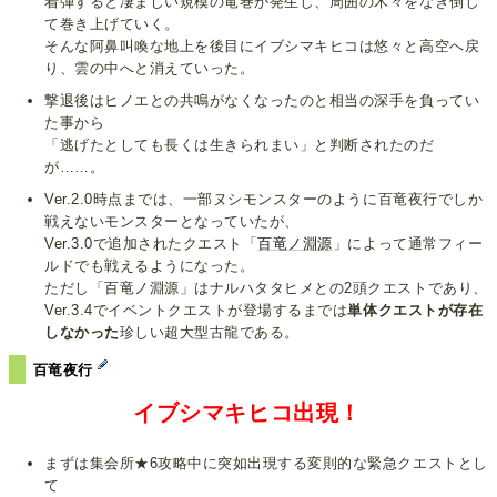
着弾すると凄まじい規模の竜巻が発生し、周囲の木々をなぎ倒し
て巻き上げていく。
そんな阿鼻叫喚な地上を後目にイブシマキヒコは悠々と高空へ戻
り、雲の中へと消えていった。
撃退後はヒノエとの共鳴がなくなったのと相当の深手を負ってい
た事から
「逃げたとしても長くは生きられまい」と判断されたのだ
が……。
Ver.2.0時点までは、一部ヌシモンスターのように百竜夜行でしか
戦えないモンスターとなっていたが、
Ver.3.0で追加されたクエスト「
百竜ノ淵源
」によって通常フィー
ルドでも戦えるようになった。
ただし「百竜ノ淵源」はナルハタタヒメとの2頭クエストであり、
Ver.3.4でイベントクエストが登場するまでは
単体クエストが存在
しなかった
珍しい超大型古龍である。
百竜夜行
イブシマキヒコ出現！
まずは集会所★6攻略中に突如出現する変則的な緊急クエストとし
て