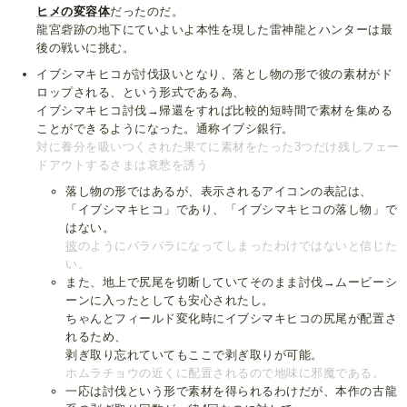
ヒメの変容体
だったのだ。
龍宮砦跡の地下にていよいよ本性を現した雷神龍とハンターは最
後の戦いに挑む。
イブシマキヒコが討伐扱いとなり、落とし物の形で彼の素材がド
ロップされる、という形式である為、
イブシマキヒコ討伐→帰還をすれば比較的短時間で素材を集める
ことができるようになった。通称イブシ銀行。
対に養分を吸いつくされた果てに素材をたった3つだけ残しフェー
ドアウトするさまは哀愁を誘う
落し物の形ではあるが、表示されるアイコンの表記は、
「イブシマキヒコ」であり、「イブシマキヒコの落し物」で
はない。
彼
のようにバラバラになってしまったわけではないと信じた
い。
また、地上で尻尾を切断していてそのまま討伐→ムービーシ
ーンに入ったとしても安心されたし。
ちゃんとフィールド変化時にイブシマキヒコの尻尾が配置さ
れるため、
剥ぎ取り忘れていてもここで剥ぎ取りが可能。
ホムラチョウの近くに配置されるので地味に邪魔である。
一応は討伐という形で素材を得られるわけだが、本作の古龍