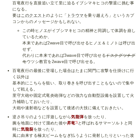
百竜夜行を直接追い立て里に迫るイブシマキヒコの撃退に挑む事
になる。
要は
このクエスト
のように「
トラウマ
を乗り越えろ」というカプ
コンからのメッセージかもしれない。
この時ヒノエがイブシマキヒコの精神と同調して体調を崩し
ているためか、
本来であれば2wave目で呼び出せるヒノエ＆ミノトは呼び出
せず、
代わりに本来であれば3wave目で呼び出せる
ドスクグツチグ
モ
ウツシ教官を2wave目で呼び出せる。
百竜夜行の最後に登場した場合はたまに関門に攻撃を仕掛けに行
く以外は
基本的にこちらを狙い、取り巻きを呼び出すこともないので集中
して戦える。
里守大砲や固定式竜炎砲弾などの強力な自動型設備を設置して火
力補助しておいたり、
大砲や速射砲などを設置して後述の大技に備えておきたい。
逆さ吊りのように浮遊しながら
気龍弾
を放ったり、
*1
腕を地面に付けて溜めた後や
昇竜
と呼ばれるサマーソルトと同
時に
気龍裂
を放ったり、
風に由来する極太ビームをなぎ払うように発射したりといった攻