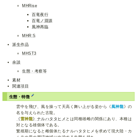
MHRise
百竜夜行
百竜ノ淵源
風神再臨
MHR:S
派生作品
MHST3
余談
生態・考察等
素材
関連項目
生態・特徴
雲中を飛び、風を操って天高く舞い上がる姿から《
風神龍
》の
名を与えられた古龍。
《
雷神龍
》ナルハタタヒメ
とは同種雄雌の関係にあり、本種は
対となる雄個体である。
繁殖期になると雌個体たるナルハタタヒメを求めて現大陸・カ