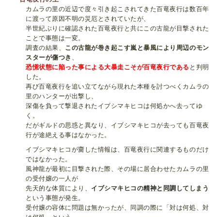
カムラの里の近辺で度々引き起こされてきた百竜夜行は数百年
に渡って原因不明の災厄とされていたが、
半世紀ぶりに確認された百竜夜行と共にこの古龍が目撃された
ことで事態は一変。
調査の結果、
この古龍が巻き起こす嵐と暴風により周辺のモン
スターが傷つき
、
恐慌状態に陥った事による大暴走こそが百竜夜行である
と判明
した。
再び百竜夜行を追い立てながら現れた本種を討つべくカムラの
里のハンターが出撃し、
深傷を負って撃退されたイブシマキヒコは何処かへ去ってゆ
く。
だがギルドの思惑と異なり、イブシマキヒコが去っても百竜夜
行が途絶える事はなかった。
イブシマキヒコが齎した情報は、百竜夜行に関連するものだけ
ではなかった。
風神龍が最初に目撃された際、その場に居合わせたカムラの里
の受付嬢の一人が
先天的な体質により、
イブシマキヒコの
精神と同調
してしまう
という事態が発生。
受付嬢の容体に問題は無かったが、同調の際に「対は何処、対