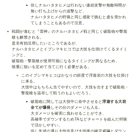
但しナルハタタヒメは行わない連続攻撃や無敵時間が
無い打ち上げからの追撃など、
ナルハタタヒメの狩猟と同じ感覚で挑むと虚を突かれ
てしまうこともあるので注意。
戦闘が進むと『雷神』のナルハタタヒメ戦と同じく破龍砲や撃龍
槍も解禁される。
是非有効活用したいところであるが、
ナルハタタヒメとイブシマキヒコでは大技を仕掛けてくるタイミ
ングと、
破龍砲・撃龍槍が使用可能になるタイミングが異なるため、
慎重に狙いを定めて当てに行く必要がある。
このイブシマキヒコはかなりの頻度で浮遊岩の大技を仕掛け
に来る。
大技中はもちろん当てやすいので、大技を出すまで破龍砲・
撃龍槍を温存して戦うのもよいだろう。
破龍砲に関しては大技中に命中させると
浮遊する大岩
全てが爆発
しその分のダメージも入る。
大ダメージを確実に負わせることができ、
高確率でダウンするためTAなどチャートを組んだ狩猟
で活かしやすい。
但し先述の通り大技中及び大技後の確定威嚇とダウン