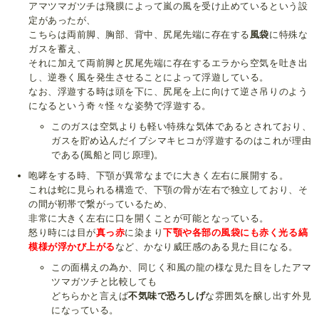
アマツマガツチは飛膜によって嵐の風を受け止めているという設
定があったが、
こちらは両前脚、胸部、背中、尻尾先端に存在する
風袋
に特殊な
ガスを蓄え、
それに加えて両前脚と尻尾先端に存在するエラから空気を吐き出
し、逆巻く風を発生させることによって浮遊している。
なお、浮遊する時は頭を下に、尻尾を上に向けて逆さ吊りのよう
になるという奇々怪々な姿勢で浮遊する。
このガスは空気よりも軽い特殊な気体であるとされており、
ガスを貯め込んだイブシマキヒコが浮遊するのはこれが理由
である(風船と同じ原理)。
咆哮をする時、下顎が異常なまでに大きく左右に展開する。
これは蛇に見られる構造で、下顎の骨が左右で独立しており、そ
の間が靭帯で繋がっているため、
非常に大きく左右に口を開くことが可能となっている。
怒り時には目が
真っ赤
に染まり
下顎や各部の風袋にも赤く光る縞
模様が浮かび上がる
など、かなり威圧感のある見た目になる。
この面構えの為か、同じく和風の龍の様な見た目をしたアマ
ツマガツチと比較しても
どちらかと言えば
不気味で恐ろしげ
な雰囲気を醸し出す外見
になっている。