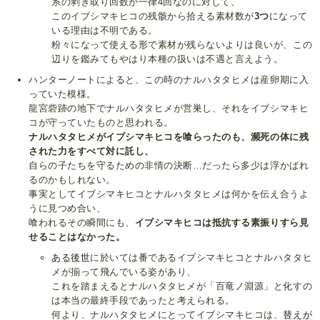
系の剥ぎ取り回数が一律4回なのに対して、
このイブシマキヒコの残骸から拾える素材数が
3つ
になって
いる理由は不明である。
粉々になって使える形で素材が残らないよりは良いが、この
辺りを鑑みてもやはり本種の扱いは不遇と言えよう。
ハンターノートによると、この時のナルハタタヒメは産卵期に入
っていた模様。
龍宮砦跡の地下でナルハタタヒメが営巣し、それをイブシマキヒ
コが守っていたものと思われる。
ナルハタタヒメがイブシマキヒコを喰らったのも、瀕死の体に残
された力をすべて対に託し、
自らの子たちを守るための非情の決断…だったら多少は浮かばれ
るのかもしれない。
事実としてイブシマキヒコとナルハタタヒメは何かを伝え合うよ
うに見つめ合い、
喰われるその瞬間にも、
イブシマキヒコは抵抗する素振りすら見
せることはなかった。
ある後世
に於いては番であるイブシマキヒコとナルハタタヒ
メが揃って飛んでいる姿があり、
これを踏まえるとナルハタタヒメが「百竜ノ淵源」と化すの
は本当の最終手段であったと考えられる。
何より、ナルハタタヒメにとってイブシマキヒコは、
替えが