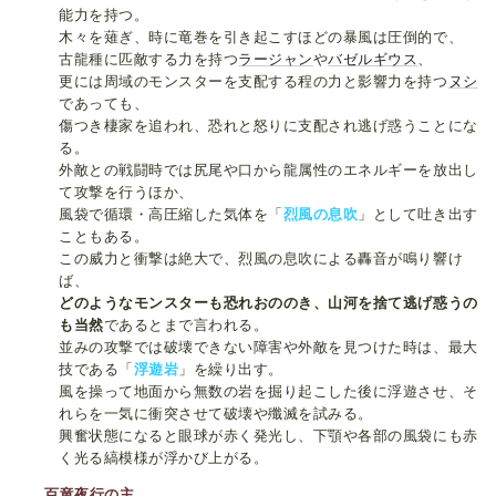
能力を持つ。
木々を薙ぎ、時に竜巻を引き起こすほどの暴風は圧倒的で、
古龍種に匹敵する力を持つ
ラージャン
や
バゼルギウス
、
更には周域のモンスターを支配する程の力と影響力を持つ
ヌシ
であっても、
傷つき棲家を追われ、恐れと怒りに支配され逃げ惑うことにな
る。
外敵との戦闘時では尻尾や口から龍属性のエネルギーを放出し
て攻撃を行うほか、
風袋で循環・高圧縮した気体を「
烈風の息吹
」として吐き出す
こともある。
この威力と衝撃は絶大で、烈風の息吹による轟音が鳴り響け
ば、
どのようなモンスターも恐れおののき、山河を捨て逃げ惑うの
も当然
であるとまで言われる。
並みの攻撃では破壊できない障害や外敵を見つけた時は、最大
技である「
浮遊岩
」を繰り出す。
風を操って地面から無数の岩を掘り起こした後に浮遊させ、そ
れらを一気に衝突させて破壊や殲滅を試みる。
興奮状態になると眼球が赤く発光し、下顎や各部の風袋にも赤
く光る縞模様が浮かび上がる。
百竜夜行の主