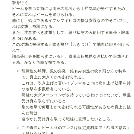
撃を行う。
ビームを放つ直前には周囲の地面から上昇気流が発生するため、
それに乗ればビームを避けられる。
他にも、始点であるイブシマキヒコの懐は安置なのでそこに行け
れば攻撃し放題になる。
また、注意すべき攻撃として、怒り状態のみ使用する膨張・腕叩
きつけがある。
この攻撃に被弾すると吹き飛び【叩きつけ】で地面に叩き付けら
れて、
翔蟲受け身を取らずにいると、膨張回転尻尾なぎ払いで追撃され
る為、かなり危険な技である。
龍属性の球弾、風の爆発、錐もみ突進の吹き飛び方が特殊
で、真上に大きくかちあげられる。
これは、
吹き上げ
と言いイブシマキヒコは吹き上げ効果を持
つ攻撃を多数所有している。
明確な大ダメージコンボを持っているわけではないが、翔蟲
受け身を取らずにいると
別の攻撃で何度もかちあげられる可能性があるため真上に跳
んだ時は
速やかに受け身を取って戦線に復帰したいところ。
この青白いビーム状のブレスは設定資料集で「烈風の息吹」
と触れられている。