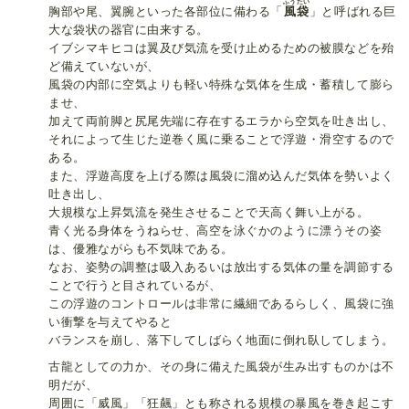
ふうたい
胸部や尾、翼腕といった各部位に備わる「
風袋
」と呼ばれる巨
大な袋状の器官に由来する。
イブシマキヒコは翼及び気流を受け止めるための被膜などを殆
ど備えていないが、
風袋の内部に空気よりも軽い特殊な気体を生成・蓄積して膨ら
ませ、
加えて両前脚と尻尾先端に存在するエラから空気を吐き出し、
それによって生じた逆巻く風に乗ることで浮遊・滑空するので
ある。
また、浮遊高度を上げる際は風袋に溜め込んだ気体を勢いよく
吐き出し、
大規模な上昇気流を発生させることで天高く舞い上がる。
青く光る身体をうねらせ、高空を泳ぐかのように漂うその姿
は、優雅ながらも不気味である。
なお、姿勢の調整は吸入あるいは放出する気体の量を調節する
ことで行うと目されているが、
この浮遊のコントロールは非常に繊細であるらしく、風袋に強
い衝撃を与えてやると
バランスを崩し、落下してしばらく地面に倒れ臥してしまう。
古龍としての力か、その身に備えた風袋が生み出すものかは不
明だが、
周囲に「威風」「狂飆」とも称される規模の暴風を巻き起こす