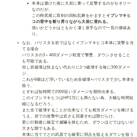
本来は避けた後に大岩に乗って反撃するのがセオリー
なのだが、
この時尻尾に双剣の回転乱舞をかますと
イブシマキヒ
コの背中を斬り昇りながら大岩に登れる。
強いかどうかはともかく凄く派手なので一見の価値あ
り。
なお、バリスタを岩ではなくイブシマキヒコ本体に攻撃を当
てる場合
バリスタの3～400ダメージ程度で撃墜、ダウンさせること
も可能である。
但し岩破壊は怯まない代わりに1つ破壊する毎に300ダメー
ジ、
これが6個ほど浮いているため全破壊+バリスタで少し本体を
狙う、
とすれば短時間で2000近いダメージを期待出来る。
このイブシマキヒコはHP1万にも満たない為、大幅な時間短
縮になるだろう。
また全て破壊することが出来なくても相当ダメージを稼げる
うえ、岩での攻撃中は岩さえ回避すれば隙だらけ。
更に行動後に確定で威嚇を挟むため、ダウンほどではないが
大きな隙でもある。
本体に当ててどの武器でも確実に弱点を狙えるダウンを狙う