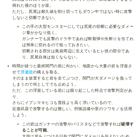
倒れた後のほうが楽。
ただし、尻尾は耐久値を削り切ってもダウン中ではない時に攻撃
しないと切断できない。
この手の大型モンスターにしては尻尾の切断に必要なダメー
ジ量がかなり低く、
ガンナーでも反撃のドラ中であれば斬裂弾や矢斬りを当てれ
ば簡単に切れるので狙っておきたい。
切断される部分は風袋周辺に生えているヒレ状の部分であ
り、尻尾自体は短くならない。
時間が経つと最終関門の前に向かい、地面から大量の岩を浮遊さ
せて
浮遊岩
の構えを取る。
そのまま放置すると岩を全てぶつけ、関門が大ダメージを負って
しまうので何としてでも止めよう。
ただ、この浮遊している岩には掘り起こした時点で攻撃判定があ
り、
さらにイブシマキヒコも普段より高く浮いているので、
近接武器で攻撃するのは難しい。狩猟設備や里のツワモノを活用
しよう。
この岩はガンナーの攻撃やバリスタなどで攻撃すれば
破壊す
ることが可能
。
大技は岩をぶつける以外で関門にダメージを与えないため、