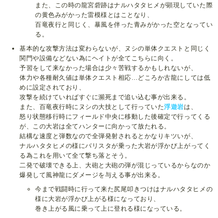
また、この時の龍宮砦跡はナルハタタヒメが顕現していた際
の黄色みがかった雷模様とはことなり、
百竜夜行と同じく、暴風を伴った青みがかった空となってい
る。
基本的な攻撃方法は変わらないが、ヌシの単体クエストと同じく
関門や設備などない為にヘイトが全てこちらに向く。
予習をして来なかった場合は少々苦戦するかもしれないが、
体力や各種耐久値は単体クエスト相応…どころか古龍にしては低
めに設定されており、
攻撃を続けていればすぐに瀕死まで追い込む事が出来る。
また、百竜夜行時にヌシの大技として行っていた
浮遊岩
は、
怒り状態移行時にフィールド中央に移動した後確定で行ってくる
が、この大岩は全てハンターに向かって放たれる。
結構な速度と弾数なので全弾発射されるとかなりキツいが、
ナルハタタヒメの様にバリスタが乗った大岩が浮かび上がってく
る為これを用いて全て撃ち落とそう。
二発で破壊できる上、大砲と大砲の弾が混じっているからなのか
爆発して風神龍にダメージを与える事が出来る。
今まで戦闘時に行って来た尻尾叩きつけはナルハタタヒメの
様に大岩が浮かび上がる様になっており、
巻き上がる風に乗って上に登れる様になっている。