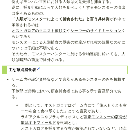
例えばモンハン世界における人類は火竜夫婦も捕食する。
逆に、
捕食行動
によって人類を食べようとするモンスターの演出
は多々あるものの、
「人類がモンスターによって捕食された」と言う具体例
が作中で
示唆されるのは
オストガロアのクエスト依頼文
や
シーウーのサイドミッション
く
らいであり、
モンスターによる人類捕食の獣害の程度がどれ程の規模なのかに
ついては仔細は不明である。
そのため、モンスターハンターに於ける食物連鎖に於いても、人
類は暗黙の前提で除外される。
主な頂点捕食者
ゲーム内や
設定資料集
などで言及があるモンスターのみを掲載す
る。
下線部は資料において頂点捕食者である事を示す言及部分であ
る。
一例として、
オストガロア
はゲーム内にて「住人もろとも村
一つを全て食べ尽くした」とする言及があり、
ラギアクルスやブラキディオスなど
強豪モンスターの骸骨が
散乱するフィールド
を根城とし、
オストガロアを捕食する存在が確認されていないなど、頂点