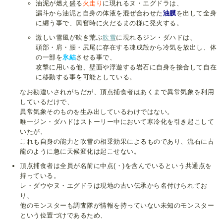
油泥が燃え盛る
火走り
に現れるヌ・エグドラは、
漏斗から油泥と自身の体液を混ぜ合わせた
油膜
を出して全身
に纏う事で、興奮時に火だるまの様に発火する。
激しい雪風が吹き荒ぶ
吹雪
に現れるジン・ダハドは、
頭部・肩・腰・尻尾に存在する凍成殻から冷気を放出し、体
の一部を
氷結
させる事で、
攻撃に用いる他、壁面や浮遊する岩石に自身を接合して自在
に移動する事を可能としている。
なお勘違いされがちだが、頂点捕食者はあくまで異常気象を利用
しているだけで、
異常気象そのものを生み出しているわけではない。
唯一ジン・ダハドはストーリー中において寒冷化を引き起こして
いたが、
これも自身の能力と吹雪の相乗効果によるものであり、流石に古
龍のように急に天候変化は起こせない。
頂点捕食者は全員が名前に中点(・)を含んでいるという共通点を
持っている。
レ・ダウやヌ・エグドラは現地の古い伝承から名付けられてお
り、
他のモンスターも調査隊が情報を持っていない未知のモンスター
という位置づけであるため、