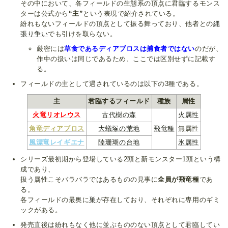
その中において、各フィールドの生態系の頂点に君臨するモンス
ターは公式から
“主”
という表現で紹介されている。
紛れもないフィールドの頂点として振る舞っており、他者との
縄
張り争い
でも引けを取らない。
厳密には
草食であるディアブロスは捕食者ではない
のだが、
作中の扱いは同じであるため、ここでは区別せずに記載す
る。
フィールドの主として遇されているのは以下の3種である。
主
君臨するフィールド
種族
属性
火竜リオレウス
古代樹の森
火属性
角竜ディアブロス
大蟻塚の荒地
飛竜種
無属性
風漂竜レイギエナ
陸珊瑚の台地
氷属性
シリーズ最初期から登場している2頭と新モンスター1頭という構
成であり、
扱う属性こそバラバラではあるものの見事に
全員が飛竜種
であ
る。
各フィールドの最奥に
巣
が存在しており、それぞれに専用のギミ
ックがある。
発売直後は紛れもなく他に並ぶもののない頂点として君臨してい