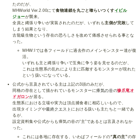
たのだが、
MHWorld Ver.2.00にて
食物連鎖を丸ごと喰らいつくす
イビル
ジョー
が襲来。
全員と縄張り争いが実装されたのだが、いずれも
主側が完敗
して
しまう結果となり、
古龍級生物という存在の恐ろしさを改めて痛感させられる事とな
った。
MHW:Iでは各フィールドに過去作のメインモンスター達が復
活。
いずれも主と縄張り争いで互角に争う姿を見せるのだが、
これは生態系の乱れにより主に匹敵するモンスターが現れた
という扱いになっている。
公式から言及されている主は上記の3頭のみだが、
同格の存在として描かれているモンスターに
瘴気の谷
の
惨爪竜オ
ドガロン
が居る。
生態系における立場や実力は頂点捕食者に相応しいもので、
出現タイミングや
最終クエスト
における扱いも主たちと一緒であ
るが、
設定資料集や公式からも瘴気の谷の“主”であるとは言及されなか
った。
これには各地に存在する、いわばフィールドの
“真の主”
の存