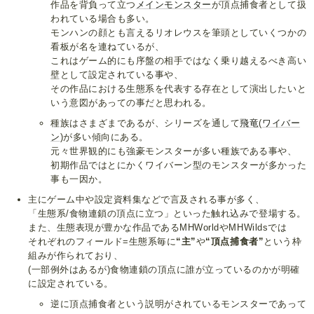
作品を背負って立つ
メインモンスター
が頂点捕食者として扱
われている場合も多い。
モンハンの顔とも言えるリオレウスを筆頭としていくつかの
看板が名を連ねているが、
これはゲーム的にも序盤の相手ではなく乗り越えるべき高い
壁として設定されている事や、
その作品における生態系を代表する存在として演出したいと
いう意図があっての事だと思われる。
種族はさまざまであるが、シリーズを通して
飛竜
(
ワイバー
ン
)が多い傾向にある。
元々世界観的にも強豪モンスターが多い種族である事や、
初期作品ではとにかくワイバーン型のモンスターが多かった
事も一因か。
主にゲーム中や設定資料集などで言及される事が多く、
「生態系/食物連鎖の頂点に立つ」といった触れ込みで登場する。
また、生態表現が豊かな作品であるMHWorldやMHWildsでは
それぞれのフィールド=生態系毎に
“主”
や
“頂点捕食者”
という枠
組みが作られており、
(一部例外はあるが)食物連鎖の頂点に誰が立っているのかが明確
に設定されている。
逆に頂点捕食者という説明がされているモンスターであって