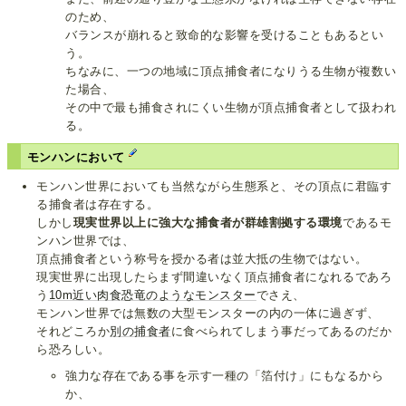
のため、
バランスが崩れると致命的な影響を受けることもあるとい
う。
ちなみに、一つの地域に頂点捕食者になりうる生物が複数い
た場合、
その中で最も捕食されにくい生物が頂点捕食者として扱われ
る。
モンハンにおいて
モンハン世界においても当然ながら生態系と、その頂点に君臨す
る捕食者は存在する。
しかし
現実世界以上に強大な捕食者が群雄割拠する環境
であるモ
ンハン世界では、
頂点捕食者という称号を授かる者は並大抵の生物ではない。
現実世界に出現したらまず間違いなく頂点捕食者になれるであろ
う
10m近い肉食恐竜のようなモンスター
でさえ、
モンハン世界では無数の大型モンスターの内の一体に過ぎず、
それどころか
別の捕食者
に食べられてしまう事だってあるのだか
ら恐ろしい。
強力な存在である事を示す一種の「箔付け」にもなるから
か、