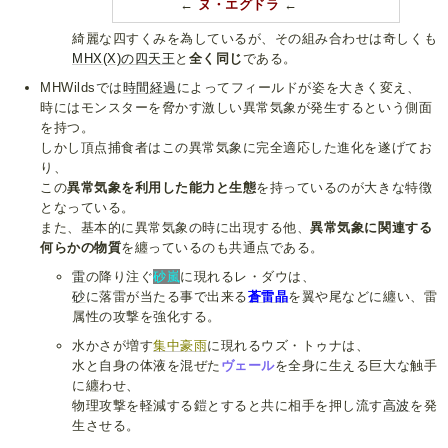
←
ヌ・エグドラ
←
綺麗な四すくみを為しているが、その組み合わせは奇しくも
MHX(X)の四天王
と
全く同じ
である。
MHWildsでは
時間経過
によってフィールドが姿を大きく変え、
時にはモンスターを脅かす激しい異常気象が発生するという側面
を持つ。
しかし頂点捕食者はこの異常気象に完全適応した進化を遂げてお
り、
この
異常気象を利用した能力と生態
を持っているのが大きな特徴
となっている。
また、基本的に異常気象の時に出現する他、
異常気象に関連する
何らかの物質
を纏っているのも共通点である。
雷
の降り注ぐ
砂嵐
に現れるレ・ダウは、
砂
に落雷が当たる事で出来る
蒼雷晶
を翼や尾などに纏い、雷
属性の攻撃を強化する。
水かさが増す
集中豪雨
に現れるウズ・トゥナは、
水と自身の体液を混ぜた
ヴェール
を全身に生える巨大な触手
に纏わせ、
物理攻撃を軽減する鎧とすると共に相手を押し流す
高波
を発
生させる。