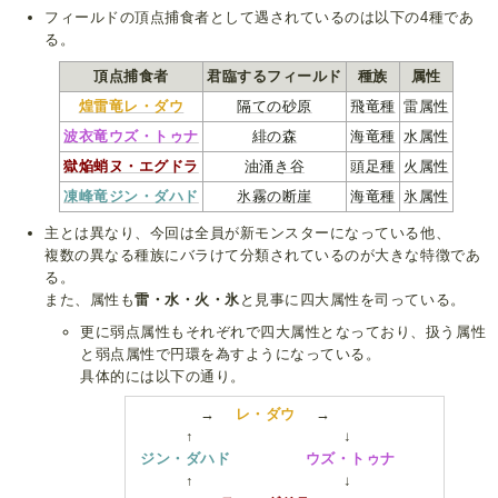
フィールドの頂点捕食者として遇されているのは以下の4種であ
る。
頂点捕食者
君臨するフィールド
種族
属性
煌雷竜レ・ダウ
隔ての砂原
飛竜種
雷属性
波衣竜ウズ・トゥナ
緋の森
海竜種
水属性
獄焔蛸ヌ・エグドラ
油涌き谷
頭足種
火属性
凍峰竜ジン・ダハド
氷霧の断崖
海竜種
氷属性
主とは異なり、今回は全員が新モンスターになっている他、
複数の異なる種族にバラけて分類されているのが大きな特徴であ
る。
また、属性も
雷・水・火・氷
と見事に四大属性を司っている。
更に弱点属性もそれぞれで四大属性となっており、扱う属性
と弱点属性で円環を為すようになっている。
具体的には以下の通り。
→
レ・ダウ
→
↑ ↓
ジン・ダハド
ウズ・トゥナ
↑ ↓