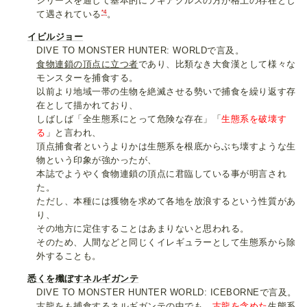
シリーズを通して基本的にラギアクルスの方が格上の存在とし
*4
て遇されている
。
イビルジョー
DIVE TO MONSTER HUNTER: WORLDで言及。
食物連鎖の頂点に立つ者
であり、比類なき大食漢として様々な
モンスターを捕食する。
以前より地域一帯の生物を絶滅させる勢いで捕食を繰り返す存
在として描かれており、
しばしば「全生態系にとって危険な存在」「
生態系を破壊す
る
」と言われ、
頂点捕食者というよりかは生態系を根底からぶち壊すような生
物という印象が強かったが、
本誌でようやく食物連鎖の頂点に君臨している事が明言され
た。
ただし、本種には獲物を求めて各地を放浪するという性質があ
り、
その地方に定住することはあまりないと思われる。
そのため、人間などと同じくイレギュラーとして生態系から除
外することも。
悉くを殲ぼすネルギガンテ
DIVE TO MONSTER HUNTER WORLD: ICEBORNEで言及。
古龍をも捕食するネルギガンテの中でも、
古龍を含めた
生態系