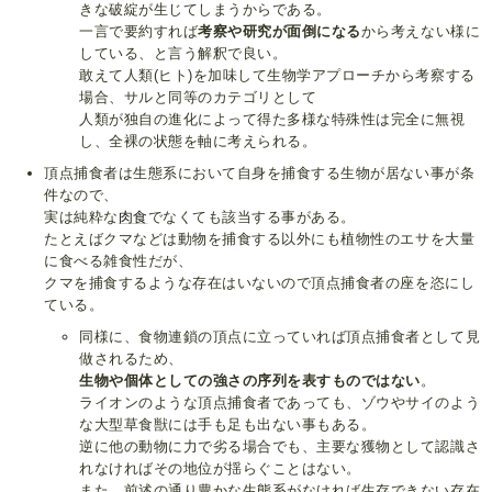
きな破綻が生じてしまうからである。
一言で要約すれば
考察や研究が面倒になる
から考えない様に
している、と言う解釈で良い。
敢えて人類(ヒト)を加味して生物学アプローチから考察する
場合、サルと同等のカテゴリとして
人類が独自の進化によって得た多様な特殊性は完全に無視
し、全裸の状態を軸に考えられる。
頂点捕食者は生態系において自身を捕食する生物が居ない事が条
件なので、
実は純粋な
肉食
でなくても該当する事がある。
たとえばクマなどは動物を捕食する以外にも植物性のエサを大量
に食べる雑食性だが、
クマを捕食するような存在はいないので頂点捕食者の座を恣にし
ている。
同様に、食物連鎖の頂点に立っていれば頂点捕食者として見
做されるため、
生物や個体としての強さの序列を表すものではない
。
ライオンのような頂点捕食者であっても、ゾウやサイのよう
な大型草食獣には手も足も出ない事もある。
逆に他の動物に力で劣る場合でも、主要な獲物として認識さ
れなければその地位が揺らぐことはない。
また、前述の通り豊かな生態系がなければ生存できない存在