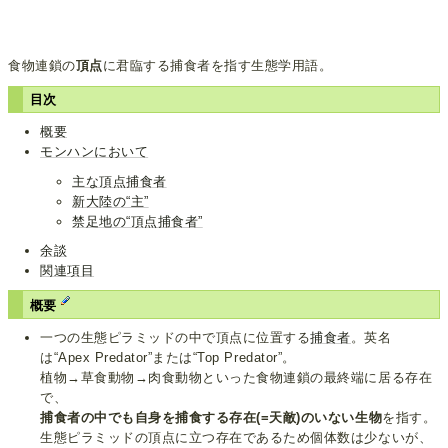
食物連鎖の
頂点
に君臨する捕食者を指す生態学用語。
目次
概要
モンハンにおいて
主な頂点捕食者
新大陸の“主”
禁足地の“頂点捕食者”
余談
関連項目
概要
一つの生態ピラミッドの中で頂点に位置する
捕食者
。英名
は“Apex Predator”または“Top Predator”。
植物→草食動物→肉食動物といった食物連鎖の最終端に居る存在
で、
捕食者の中でも自身を捕食する存在(=天敵)のいない生物
を指す。
生態ピラミッドの頂点に立つ存在であるため個体数は少ないが、