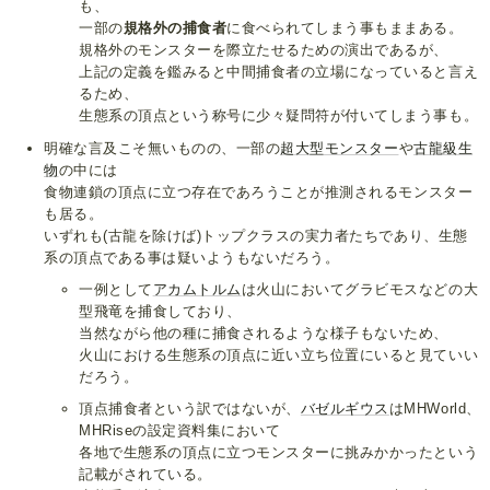
も、
一部の
規格外の捕食者
に食べられてしまう事もままある。
規格外のモンスターを際立たせるための演出であるが、
上記の定義を鑑みると中間捕食者の立場になっていると言え
るため、
生態系の頂点という称号に少々疑問符が付いてしまう事も。
明確な言及こそ無いものの、一部の
超大型モンスター
や
古龍級生
物
の中には
食物連鎖の頂点に立つ存在であろうことが推測されるモンスター
も居る。
いずれも(古龍を除けば)トップクラスの実力者たちであり、生態
系の頂点である事は疑いようもないだろう。
一例として
アカムトルム
は火山においてグラビモスなどの大
型飛竜を捕食しており、
当然ながら他の種に捕食されるような様子もないため、
火山における生態系の頂点に近い立ち位置にいると見ていい
だろう。
頂点捕食者という訳ではないが、
バゼルギウス
はMHWorld、
MHRiseの設定資料集において
各地で生態系の頂点に立つモンスターに挑みかかったという
記載がされている。