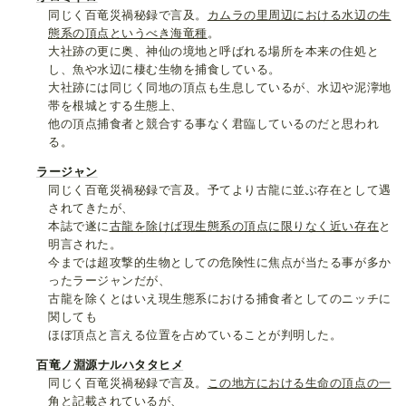
同じく百竜災禍秘録で言及。
カムラの里周辺における水辺の生
態系の頂点というべき海竜種
。
大社跡の更に奥、神仙の境地と呼ばれる場所を本来の住処と
し、魚や水辺に棲む生物を捕食している。
大社跡には同じく同地の頂点も生息しているが、水辺や泥濘地
帯を根城とする生態上、
他の頂点捕食者と競合する事なく君臨しているのだと思われ
る。
ラージャン
同じく百竜災禍秘録で言及。予てより古龍に並ぶ存在として遇
されてきたが、
本誌で遂に
古龍を除けば現生態系の頂点に限りなく近い存在
と
明言された。
今までは超攻撃的生物としての危険性に焦点が当たる事が多か
ったラージャンだが、
古龍を除くとはいえ現生態系における捕食者としてのニッチに
関しても
ほぼ頂点と言える位置を占めていることが判明した。
百竜ノ淵源ナルハタタヒメ
同じく百竜災禍秘録で言及。
この地方における生命の頂点の一
角
と記載されているが、