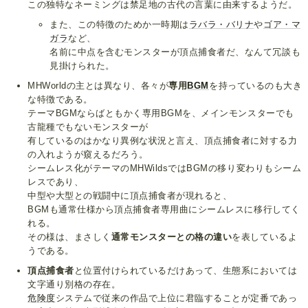
この独特なネーミングは禁足地の古代の言葉に由来するようだ。
また、この特徴のためか一時期は
ラバラ・バリナ
や
ゴア・マ
ガラ
など、
名前に中点を含むモンスターが頂点捕食者だ、なんて冗談も
見掛けられた。
MHWorldの主とは異なり、各々が
専用
BGM
を持っているのも大き
な特徴である。
テーマBGMならばともかく専用BGMを、メインモンスターでも
古龍種でもないモンスターが
有しているのはかなり異例な状況と言え、頂点捕食者に対する力
の入れようが窺えるだろう。
シームレス化がテーマのMHWildsではBGMの移り変わりもシーム
レスであり、
中型や大型との戦闘中に頂点捕食者が現れると、
BGMも通常仕様から頂点捕食者専用曲にシームレスに移行してく
れる。
その様は、まさしく
通常モンスターとの格の違い
を表しているよ
うである。
頂点捕食者
と位置付けられているだけあって、生態系においては
文字通り別格の存在。
危険度
システムで従来の作品で上位に君臨することが定番であっ