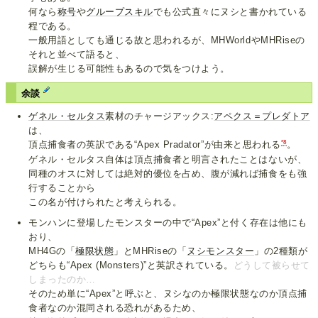
何なら
称号
や
グループスキル
でも公式直々にヌシと書かれている
程である。
一般用語としても通じる故と思われるが、MHWorldやMHRiseの
それと並べて語ると、
誤解が生じる可能性もあるので気をつけよう。
余談
ゲネル・セルタス
素材のチャージアックス:
アペクス＝プレダトア
は、
*8
頂点捕食者の英訳である“Apex Pradator”が由来と思われる
。
ゲネル・セルタス自体は頂点捕食者と明言されたことはないが、
同種のオスに対しては絶対的優位を占め、腹が減れば捕食をも強
行することから
この名が付けられたと考えられる。
モンハンに登場したモンスターの中で“Apex”と付く存在は他にも
おり、
MH4Gの「
極限状態
」とMHRiseの「
ヌシモンスター
」の2種類が
どちらも“Apex (Monsters)”と英訳されている。
どうして被らせて
しまったのか…
そのため単に“Apex”と呼ぶと、ヌシなのか極限状態なのか頂点捕
食者なのか混同される恐れがあるため、