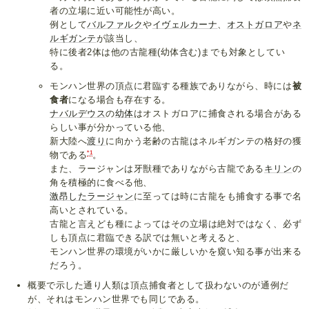
者の立場に近い可能性が高い。
例として
バルファルク
や
イヴェルカーナ
、
オストガロア
や
ネ
ルギガンテ
が該当し、
特に後者2体は他の古龍種(幼体含む)までも対象としてい
る。
モンハン世界の頂点に君臨する種族でありながら、時には
被
食者
になる場合も存在する。
ナバルデウス
の
幼体
はオストガロアに捕食される場合がある
らしい事が分かっている他、
新大陸へ
渡り
に向かう老齢の古龍はネルギガンテの格好の獲
*1
物である
。
また、ラージャンは牙獣種でありながら古龍である
キリン
の
角を積極的に食べる他、
激昂したラージャン
に至っては時に古龍をも捕食する事で名
高いとされている。
古龍と言えども種によってはその立場は絶対ではなく、必ず
しも頂点に君臨できる訳では無いと考えると、
モンハン世界の環境がいかに厳しいかを窺い知る事が出来る
だろう。
概要で示した通り人類は頂点捕食者として扱わないのが通例だ
が、それはモンハン世界でも同じである。