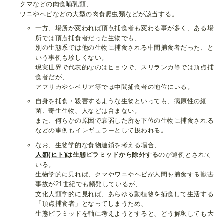
クマなどの肉食
哺乳類
、
ワニやヘビなどの大型の肉食爬虫類などが該当する。
一方、場所が変われば頂点捕食者も変わる事が多く、ある場
所では頂点捕食者だった生物でも、
別の生態系では他の生物に捕食される中間捕食者だった、と
いう事例も珍しくない。
現実世界で代表的なのはヒョウで、スリランカ等では頂点捕
食者だが、
アフリカやシベリア等では中間捕食者の地位にいる。
自身を捕食・殺害するような生物といっても、病原性の細
菌、寄生生物、人などは含まない。
また、何らかの原因で衰弱した所を下位の生物に捕食される
などの事例もイレギュラーとして扱われる。
なお、生物学的な食物連鎖を考える場合、
人類(ヒト)
は生態ピラミッドから除外する
のが通例とされて
いる。
生物学的に見れば、クマやワニやヘビが人間を捕食する獣害
事故が21世紀でも頻発しているが、
文化人類学的に見れば、あらゆる動植物を捕食して生活する
「頂点捕食者」となってしまうため、
生態ピラミッドを軸に考えようとすると、どう解釈しても大