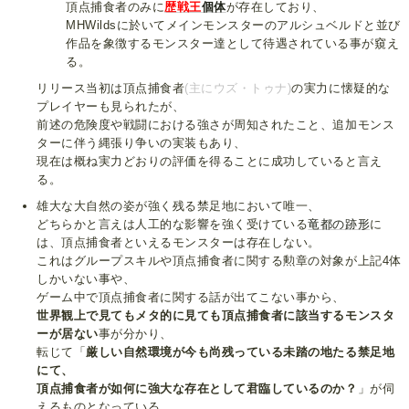
頂点捕食者のみに
歴戦王
個体
が存在しており、
MHWildsに於いてメインモンスターのアルシュベルドと並び
作品を象徴するモンスター達として待遇されている事が窺え
る。
リリース当初は頂点捕食者
(主にウズ・トゥナ)
の実力に懐疑的な
プレイヤーも見られたが、
前述の危険度や戦闘における強さが周知されたこと、追加モンス
ターに伴う縄張り争いの実装もあり、
現在は概ね実力どおりの評価を得ることに成功していると言え
る。
雄大な大自然の姿が強く残る禁足地において唯一、
どちらかと言えは人工的な影響を強く受けている
竜都の跡形
に
は、頂点捕食者といえるモンスターは存在しない。
これはグループスキルや頂点捕食者に関する勲章の対象が上記4体
しかいない事や、
ゲーム中で頂点捕食者に関する話が出てこない事から、
世界観上で見てもメタ的に見ても頂点捕食者に該当するモンスタ
ーが居ない
事が分かり、
転じて「
厳しい自然環境が今も尚残っている未踏の地たる禁足地
にて、
頂点捕食者が如何に強大な存在として君臨しているのか？
」が伺
えるものとなっている。