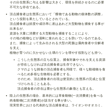
その分生態系に与える影響は大きく、環境を持続させるのに必要
不可欠な存在である。
頂点捕食者は生態系において「獲物である動物の個体数の調整」
という役割を果たしているとされている。
頂点捕食者は頻度や成功率に差はあれど大型動物を捕食する事が
出来るが、
資源を大量に消費する大型動物を捕食することにより、
その地の植物などが過剰に食われることを防いでいるのである。
また、捕食によって生み出される大型の死骸は腐肉食者や分解者
を支え、
植物が育つのに欠かせない土壌のリンを増やす役割なども持つ。
こうした生態系の立ち位置上、捕食対象やそれを支える資源
が存在しなければ頂点捕食者は生存できない。
クマのような雑食の頂点捕食者も同様で、様々な動植物を食
べるため多様な生物相を必要とする。
そのため、頂点捕食者の出現は便宜的に生態系の完成と位置
づけられることもある。
頂点捕食者の存在は豊かな生態系の象徴とも言える。
陸上の生態系の場合、基本的には草食動物(一次消費者)を食べる
肉食動物(二次消費者)が該当する事が多い。
現実世界における代表的な頂点捕食者は、ライオンやオオカミ、