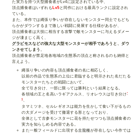
た実力を持つ大型捕食者がLv4に設定されている中、
頂点捕食者はいずれも
Lv5
と同作における最高ランクに設定され
ている。
また、本作では縄張り争いが存在しないモンスター同士でもどち
らかがダウンするまで激しい戦闘に発展する仕様があるが、
頂点捕食者は大技に相当する攻撃で敵モンスターに与えるダメー
ジが凄まじく高く、
グラビモス
などの強大な大型モンスターが相手であろうと、ダウ
ンさせてしまう
。
頂点捕食者が禁足地各地域の生態系の頂点と称されるのも納得と
言えよう。
縄張り争いの内容も頂点捕食者の名に相応しく、
以前の作品で生態系の上位に君臨すると明示された名だたる
モンスターたちとの戦闘において、
全て引き分け、一部に限っては勝利という結果となる。
*
各領域の王と名高いラギアクルス、リオレウスは引き分け
5
、
タマミツネ、セルレギオスは能力を生かして食い下がるもの
の大ダメージを受けて撤退する形となっており、
全体として古参モンスターに花を持たせつつも頂点捕食者の
実力を知らしめる内容である。
また一般フィールドに出現する
古龍種
が存在しない今作では