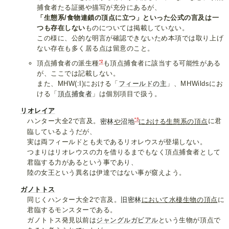
捕食者たる証拠や描写が充分にあるが、
「生態系/食物連鎖の頂点に立つ」といった公式の言及は一
つも存在しない
ものについては掲載していない。
この様に、公的な明言が確認できないため本項では取り上げ
ない存在も多く居る点は留意のこと。
*2
頂点捕食者の派生種
も頂点捕食者に該当する可能性がある
が、ここでは記載しない。
また、MHW(:I)における「
フィールドの主
」、MHWildsにお
ける「
頂点捕食者
」は個別項目で扱う。
リオレイア
*3
ハンター大全2で言及。
密林
や
沼地
における生態系の頂点
に君
臨しているようだが、
実は両フィールドとも夫であるリオレウスが登場しない。
つまりはリオレウスの力を借りるまでもなく頂点捕食者として
君臨する力があるという事であり、
陸の女王という異名は伊達ではない事が窺えよう。
ガノトトス
同じくハンター大全2で言及。
旧密林
において水棲生物の頂点
に
君臨するモンスターである。
ガノトトス発見以前は
ジャングルガビアル
という生物が頂点で