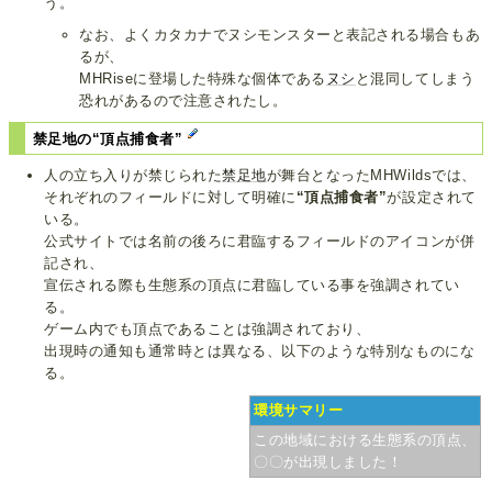
う。
なお、よくカタカナでヌシモンスターと表記される場合もあ
るが、
MHRiseに登場した特殊な個体である
ヌシ
と混同してしまう
恐れがあるので注意されたし。
禁足地の“頂点捕食者”
人の立ち入りが禁じられた
禁足地
が舞台となったMHWildsでは、
それぞれのフィールドに対して明確に
“頂点捕食者”
が設定されて
いる。
公式サイトでは名前の後ろに君臨するフィールドのアイコンが併
記され、
宣伝される際も生態系の頂点に君臨している事を強調されてい
る。
ゲーム内でも頂点であることは強調されており、
出現時の通知も通常時とは異なる、以下のような特別なものにな
る。
環境サマリー
この地域における生態系の頂点、
〇〇が出現しました！