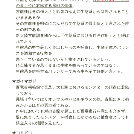
の最上位に君臨する歴戦の個体
。
古龍種はその強大さと影響力ゆえに生態系から除外されること
がままあるが、
その古龍種を明確に含んだ形で生態系の最上位と明言された唯
一の例である。
新大陸古龍調査団
からは「生態系における自浄作用」とも呼ば
れており、
生態系の中で著しく突出したものを捕食し、生物全体のバラン
スを調和する役割を
果たしているのではないかと推測されているという。
頂点捕食者が思うままに生物を喰らっているのではなく、
生態系を維持するバランサーである事を示す好例と言える。
マガイマガド
百竜災禍秘録で言及。
大社跡
におけるモンスターの頂点
に君臨
しており、
縄張り争いではリオレウスやバゼルギウスの他、古龍にさえ挑
みかかるほどの実力者である。
作中においても
対の
古龍
が起こした百竜夜行を意にも介さず、
逆に集まったモンスターを捕食しにかかるなど捕食者としても
筋金入りの活躍を見せた。
オロミドロ