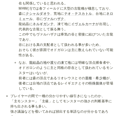
在も関係していると思われる。
MHW(:I)では各フィールドに大型の古龍種が棲息しており、
森に
クシャルダオラ
、荒地に
テオ・テスカトル
、台地に
ネロ
ミェール
、谷に
ヴァルハザク
、
龍結晶に
ネルギガンテ
、凍て地に
イヴェルカーナ
が出現し、
代表的な古龍として振る舞う。
この中でもヴァルハザクは瘴気の谷と密接に結びついた古龍
であり、
谷における真の支配者として扱われる事が多いため、
おそらく彼が原因でオドガロンは主に数えられていない可能
性がある。
なお、
龍結晶の地
や
渡りの凍て地
には明確な頂点捕食者や、
オドガロンのように主と同格の存在として扱われているモン
スターはいないが、
前者には森の頂点であるリオレウスとその
亜種
・
希少種
が、
後者には台地の頂点であるレイギエナとその
特殊個体
が登場
している。
プレイヤーの間で一種の分かりやすい線引きになったのか、
「主モンスター」「主級」としてモンスターの強さの判断基準に
持ち出される事も多い。
強さ議論などを覗いてみれば頻出する単語なのが分かるであろ