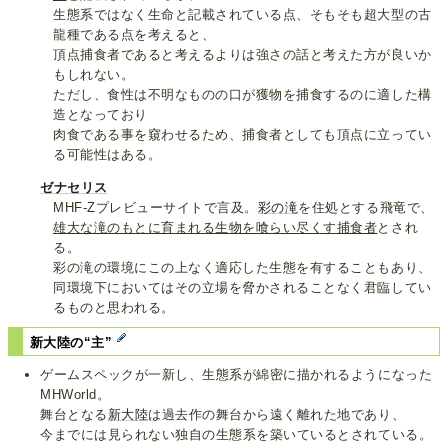
生態系ではなく生命と記載されている点、そもそも超大型の古
龍種である点を考えると、
頂点捕食者であると考えるよりは強さの話と考えた方が良いか
もしれない。
ただし、食性は不明なものの口が獲物を捕食するのに適した構
造となっており
肉食である事を窺わせるため、捕食者としても頂点に立ってい
る可能性はある。
ゼナセリス
MHF-Zプレビューサイトで言及。
彩の滝
を住処とする飛竜で、
雄大な滝のもとに育まれる生物を喰らい尽くす捕食者
とされ
る。
彩の滝の環境にこの上なく適応した生態を有することもあり、
同環境下においてはその立場を脅かされることなく君臨してい
るものと思われる。
新大陸の“主”
ゲームスペックが一新し、生態系が綿密に描かれるようになった
MHWorld。
舞台となる
新大陸
は過去作の舞台から遠く離れた地であり、
今までには見られない独自の生態系を築いているとされている。