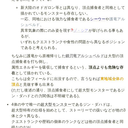
新大陸のオドガロン等とは異なり、頂点捕食者と同格として
描かれているモンスターも存在しない。
一応、同地における強力な捕食者である
シーウー
や
護竜アル
シュベルド
、
*6
異常気象の際にのみ姿を現す
ゾ・シア
が挙げられる事もあ
るが、
いずれもクエストランクや食性の問題から異なるポジション
であると考えられる。
ちなみに護竜から原種帰りした
鎖刃竜アルシュベルド
は大型の頂
点捕食者を打ち倒し、
属性エネルギーを吸収して捕食するという、
頂点よりも危険な存
在
として描かれている。
こちらは全フィールドに出没するので、言うなれば
東地域全体の
頂点
と見做す事も出来る
(ただし後述の通り、頂点捕食者にして超大型モンスターであるジ
ン・ダハドとの力関係は不明確である)。
4体の中で唯一の
超大型モンスター
であるジン・ダハドは、
超大型特有の仕様を始めとして、ストーリーでの扱いなどが他の3
体と少々異なる。
クエストランクや歴戦の個体のランクなどは他の頂点捕食者と同
様なのだが、