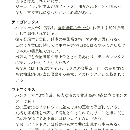
あると考えられていたが、
ジャングルガビアルがガノトトスに捕食されることが明らかに
なり、首位交代になったという経緯がある。
ティガレックス
ハンター大全Gで言及。
食物連鎖の最上位
に位置する絶対強者
として紹介されている。
彼が登場する
雪山
、
砂漠
の生態系を指しての事と思われるが、
このうち雪山に関しては
ポポ
を食べにはるばるやってきただけ
で本来の棲息地ではない。
出張先でも食物連鎖の最上位とされるあたり、ティガレックス
の実力は相当なものなのだろう。
ちなみにMHP3rdのティガレックスの登場ムービーの紹介文に
も食物連鎖の頂点に君臨する轟竜ティガレックスと記載されて
いる。
ラギアクルス
ハンター大全3で言及。
広大な海の食物連鎖の頂点
に立つモンス
ターであり、
空の王者たるリオレウスに並んで海の王者と呼ばれている。
別名も海竜種を代表して海竜と付けられており、こと海に関し
て本種が頂点である事には疑いようもないだろう。
なお、ガノトトスとは
孤島
や密林で共に出現する事もあるが、