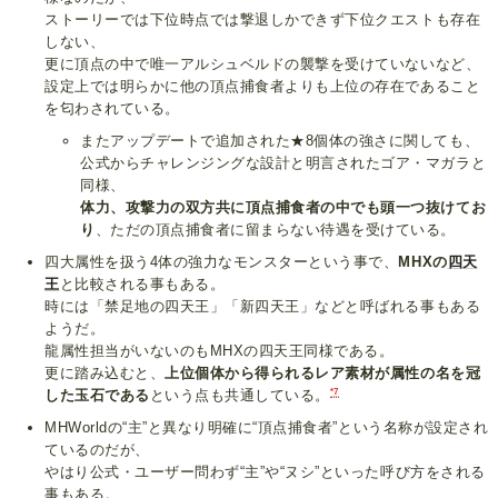
ストーリーでは下位時点では撃退しかできず下位クエストも存在
しない、
更に頂点の中で唯一アルシュベルドの襲撃を受けていないなど、
設定上では明らかに他の頂点捕食者よりも上位の存在であること
を匂わされている。
またアップデートで追加された★8個体の強さに関しても、
公式からチャレンジングな設計と明言されたゴア・マガラと
同様、
体力、攻撃力の双方共に頂点捕食者の中でも頭一つ抜けてお
り
、ただの頂点捕食者に留まらない待遇を受けている。
四大属性を扱う4体の強力なモンスターという事で、
MHXの
四天
王
と比較される事もある。
時には「禁足地の四天王」「新四天王」などと呼ばれる事もある
ようだ。
龍属性担当がいないのもMHXの四天王同様である。
更に踏み込むと、
上位個体から得られるレア素材が属性の名を冠
*7
した玉石である
という点も共通している。
MHWorldの“主”と異なり明確に“頂点捕食者”という名称が設定され
ているのだが、
やはり公式・ユーザー問わず“主”や“ヌシ”といった呼び方をされる
事もある。