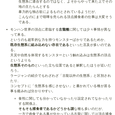
生態系に適合するのではなく、よそからやって来た上でその
地の主たらんとする
暴力的な独占欲によるものとされているようだが、
こんなのにまで喧嘩を売られる頂点捕食者の仕事は大変そう
である。
モンハン世界の頂点に君臨する
古龍種
に関しては少々事情が異な
って来る。
というのも超常的な力を持つモンスターばかりであるためか、
既存生態系に組み込めない存在である
といった言及が多いのであ
る。
天災や自然を体現するモンスターという触れ込みは生態系の頂点
というよりも
生態系そのもの
といった立ち位置であると解釈したほうが近いだ
ろう。
ラージャンの紹介でもわざわざ「古龍以外の生態系」と区別され
たり、
コンセプトに「生態系を感じさせない」と書かれている種が居る
事を鑑みれば分かりやすい。
食性に関しても分かっていなかったり設定されてなかったり
する関係上、
そもそも捕食者であるかどうかも謎
な種も多いのだが、
一方で肉食である事が分かっている古龍に関しては頂点捕食