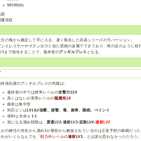
MHWilds
余談
関連項目
太古の塊から鑑定して手に入る、凄く風化した武器シリーズの弓バージョン。
アンドレイヤー
や
マテンロウ
と似た質感の金属でできており、鳥の足のように枝
LV3まで強化することで、最終形の
アンギルブレス
となる。
最終強化後のアンギルブレスの性能は、
最終形の中では標準レベルの
攻撃力220
高くはないが実用レベルの
龍属性16
曲射は集中型
対応ビンは
LV1&2強撃、接撃、毒、麻痺、睡眠、ペイント
便利な
スロット1
気になる溜め段階は…
貫通LV2-連射LV3-拡散LV4-
連射LV2
…かの
神弓
の存在から溜め4が最初から解放されているのは正直予想の範疇だっ
それがいくらなんでも「
戦力外レベルの
連射LV2
」とは誰も思わなかっただろう