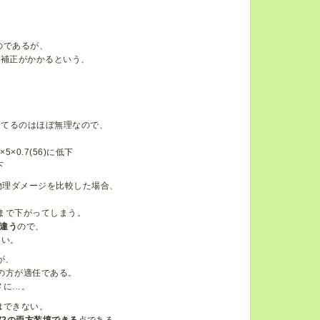
のであるが、
ス補正がかかるという、
、
当てるのはほぼ無理なので、
×0.7(56)に低下
下
物理ダメージを比較した場合、
にまで下がってしまう。
違う
ので、
ない。
が、
の方が適任である。
メに…。
はできない。
V2の両方装填できる
点である。