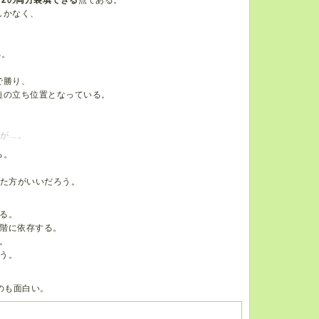
しかなく、
る。
で勝り、
短の立ち位置となっている。
るが…。
る。
した方がいいだろう。
る。
階に依存する。
。
う。
のも面白い。