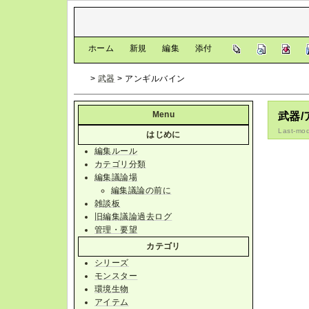
[
ホーム
|
新規
|
編集
|
添付
]
>
武器
> アンギルバイン
Menu
武器
Last-mod
はじめに
編集ルール
カテゴリ分類
編集議論場
編集議論の前に
雑談板
旧編集議論過去ログ
管理・要望
カテゴリ
シリーズ
モンスター
環境生物
アイテム