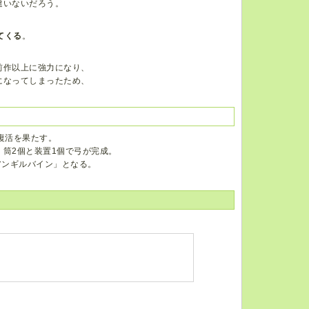
違いないだろう。
てくる
。
前作以上に強力になり、
になってしまったため、
。
復活を果たす。
筒2個と装置1個で弓が完成。
アンギルバイン」となる。