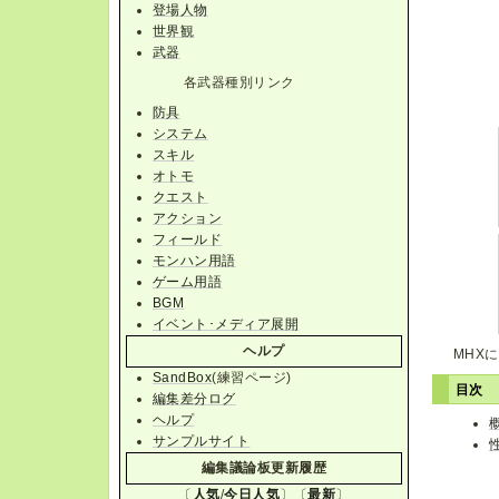
登場人物
世界観
武器
各武器種別リンク
防具
システム
スキル
オトモ
クエスト
アクション
フィールド
モンハン用語
ゲーム用語
BGM
イベント･メディア展開
ヘルプ
MHX
SandBox
(練習ページ)
目次
編集差分ログ
ヘルプ
サンプルサイト
編集議論板更新履歴
〔
人気
/
今日人気
〕〔
最新
〕