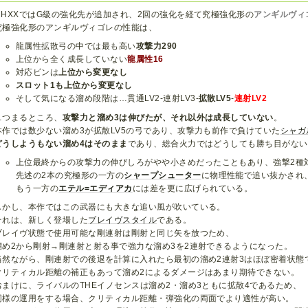
MHXXではG級の強化先が追加され、2回の強化を経て究極強化形の
アンギルヴィ
究極強化形のアンギルヴィゴレの性能は、
龍属性拡散弓の中では最も高い
攻撃力290
上位から全く成長していない
龍属性16
対応ビンは
上位から変更なし
スロット1も上位から変更なし
そして気になる溜め段階は…貫通LV2-連射LV3-
拡散LV5
-
連射LV2
…つまるところ、
攻撃力と溜め3は伸びたが、それ以外は成長していない
。
本作では数少ない溜め3が拡散LV5の弓であり、攻撃力も前作で負けていた
シャガ
どうしようもない溜め4はそのまま
であり、総合火力ではどうしても勝ち目がない
上位最終からの攻撃力の伸びしろがやや小さめだったこともあり、強撃2種
先述の2本の究極形の一方の
シャープシューター
に物理性能で追い抜かされ
もう一方の
エテル=エディアカ
には差を更に広げられている。
しかし、本作ではこの武器にも大きな追い風が吹いている。
それは、新しく登場した
ブレイヴスタイル
である。
ブレイヴ状態で使用可能な剛連射は剛射と同じ矢を放つため、
溜め2から剛射→剛連射と射る事で強力な溜め3を2連射できるようになった。
当然ながら、剛連射での後退を計算に入れたら最初の溜め2連射3はほぼ密着状態
クリティカル距離の補正もあって溜め2によるダメージはあまり期待できない。
おまけに、ライバルのTHEイノセンスは溜め2・溜め3ともに拡散4であるため、
同様の運用をする場合、クリティカル距離・弾強化の両面でより適性が高い。