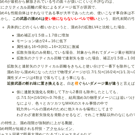
溜め4が最初から解放されている弓の面々が扱いにくいと不評なのは、
主に
クリティカル距離
の変化によるダメージ低下が原因で、
溜め4も性能自体はそれなりである事が大半であったため、使いこなす事自体は
しかし、
この武器の溜め4は
使い物にならないレベルで
弱い
という、前代未聞の弓
具体的にどのくらい酷いかというと、溜め3の拡散LV4と比較した場合、
溜め補正が1.5倍→1.7倍に増加
モーション値が24→16に低下
属性値も16×5(80)→16×2(32)に激減
拡散矢強化のみ発動している場合、対象から外れてダメージ量が相対的
拡散矢のクリティカル距離で連射矢を放った場合、補正が1.5倍→1.0
拡散矢と連射矢のクリティカル距離をきちんと使い分けて一番下を除外して
溜め3から溜め4になっただけで物理ダメージが(1.7/1.5)×(16/24)×(1/1.3)
属性ダメージは4割まで落ちてしまう事になる。
近接武器の斬れ味に置き換えると、
白
と
橙
ぐらいダメージ量が違う
と言えば
仮に
連射矢強化
も発動して下から2番目も除外したとしても、
(1.7/1.5)×(16/24)≒0.76倍と、結局溜め3の物理ダメージには追いつ
なにより、色々とカツカツなMHXのスキル事情の中で
戦力外レベルの溜め4のために他スキルを犠牲にしてまで
わざわざ連射矢強化を発動させるなど、それこそ無駄以外のなにもの
この特性上、溜め段階が強制的に上がる
剛射
、
溜め時間が短縮される狩技・
アクセルレイン
、
ジャスト回避で即最大溜めになる
ブシドースタイル
など、