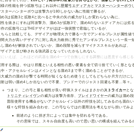
同様の性能を持つ拡散弓はこれ以外に
歴耀弓エディアカ
と
マスターハンターボウ
マスターハンターボウは攻撃力が180しかない為に性能で勝るが、
溜め3は拡散3と拡散4と比べると中央の矢の威力が1しか変わらない為に、
属性を抜きにすれば同攻撃力、溜め3が拡散3で、溜め4のないエディアカには劣
本作の拡散弓にはTHEデザイアがほぼ一強状態で君臨しているが、
こちらと比較しても、デザイアが物理火力で勝る一方でアンギルブレスが属性値
瞬間火力が高いデザイアに対し高火力維持に秀でたアンギルブレスという一長一
もし溜め4が解放されていないか、溜め段階を減らすマイナススキルがあれば、
デザイアと並び称される強武器となっていたかもしれない。
逆にいえば、これほどの武器を溜め4一つで台無しにする調整には悪意すら感じ
運用する際は、やはり邪魔といえる相性の悪い要素を全て切り捨てていく形とな
集中・アクセルレインはメインとなる溜め3まで早く溜めることができるが、
最大威力の溜め3が撃てる時間が短くなるため使うとしてもどちらか片方だけに
剛射は弱い溜め4しか出ないので不要、ブシドーでのジャスト回避も不要…等々。
つまり、この弓と最も相性が良い狩猟スタイルはまさかの
ストライカー
とな
トリニティレイヴン
の威力は攻撃力依存、
ブレイドワイヤー
の威力は溜め段
普段使用する機会がないアクセルレイン以外の狩技を試してみるのも面白い
様々な狩技を組み合わせ、この弓ならではの運用法を考えながら担いでみよ
前述のように担ぎ方によっては集中を切れる弓である。
その意味では、スキル自由度も高いので思い思いの構成を組んでみる
X