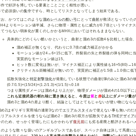
本作で好評を博している要素とことごとく相性が悪い。
弓で必須扱いの
集中
ですら、時としてリスクとなってしまう始末である。
なお、かつてはこのような
溜めレベルの酷い弓
にとって
曲射
が救済となっていた
MH4よりモーション値半減、さらに物理・属性ともに威力が0.7倍というマイナ
とてつもない弱体化が重くのしかかるMHXにおいてはそれもままならない。
具体的にどのくらい酷いかというと、曲射と溜め3の拡散4を比較した場合
溜め補正が無くなり、代わりに0.7倍の威力補正がかかる
モーション値が24→6+15に低下。炸裂前の矢と炸裂後の弾を同時に
実質的なモーション値は15。
ヒット数に変化は無いが、マイナス補正により属性値も16×5(80)→16×5
クリティカル距離補正が無いので、実質的に補正が1.5倍→1.0倍に低
拡散矢強化と
特定射撃強化
が発動している状態での曲射(弾のみ)と溜め3の
(0.7/1.5)×(15/24)×(1.2/1.3)×(1/1.5)≒0.18
つまり属性ダメージは溜め4より上だが、物理ダメージが溜め4の1/3以下
これも近接武器の斬れ味に置き換えると、今度は
紫
と
赤
以上にダメージ量が
溜め3と溜め4の差より酷く、結論としてはとてもじゃないが使い物になら
溜め2はギリギリ実用域の連射3なので
エリアルスタイル
で使えない事も無いのだ
エリアルスタイルを使うならば溜め2・溜め3の双方が拡散矢である
THEデザイア
そのため、せっかく登場したにもかかわらず
復元前
にも劣る産廃と酷評されるハ
このような散々な扱いのアンギルブレスであるが、スペック自体は決して馬鹿に
特に目を引くのが、
220という高水準の攻撃力を持ちながら、強撃ビンをLV1とL