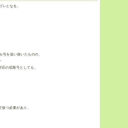
ゴレ
となる。
ル弓
を追い抜いたものの、
。
対応の拡散弓としても、
、
で放つ必要があり、