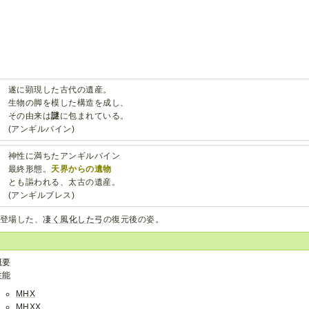
遂に顕現した古代の遺産。
生物の脚を模した構造を成し、
その由来は
謎
に包まれている。
(アンギルバイン)
神性に満ちたアンギルバイン
最終形態。
天界からの遺物
とも謳われる、太古の遺産。
(アンギルブレス)
に登場した、
凄く風化した弓
の復元後の姿。
概要
性能
MHX
MHXX