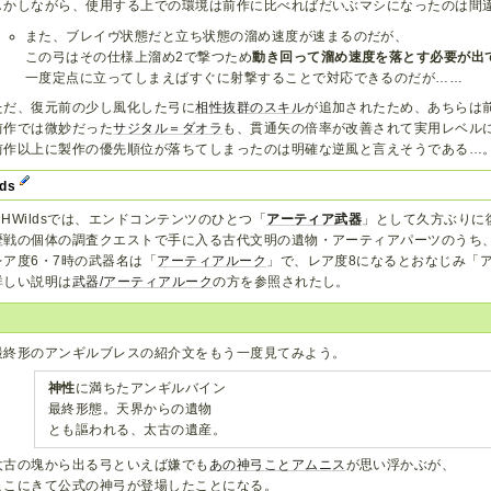
しかしながら、使用する上での環境は前作に比べればだいぶマシになったのは間
また、ブレイヴ状態だと立ち状態の溜め速度が速まるのだが、
この弓はその仕様上溜め2で撃つため
動き回って溜め速度を落とす必要が出
一度定点に立ってしまえばすぐに射撃することで対応できるのだが……
ただ、復元前の少し風化した弓に
相性抜群のスキル
が追加されたため、あちらは
前作では微妙だった
サジタル＝ダオラ
も、貫通矢の倍率が改善されて実用レベル
前作以上に製作の優先順位が落ちてしまったのは明確な逆風と言えそうである…
lds
MHWildsでは、エンドコンテンツのひとつ「
アーティア武器
」として久方ぶりに
歴戦の個体の調査クエストで手に入る古代文明の遺物・アーティアパーツのうち、
レア度6・7時の武器名は「
アーティアルーク
」で、レア度8になるとおなじみ「
詳しい説明は
武器/アーティアルーク
の方を参照されたし。
最終形のアンギルブレスの紹介文をもう一度見てみよう。
神性
に満ちたアンギルバイン
最終形態。天界からの遺物
とも謳われる、太古の遺産。
太古の塊から出る弓といえば嫌でも
あの神弓ことアムニス
が思い浮かぶが、
ここにきて公式の神弓が登場したことになる。