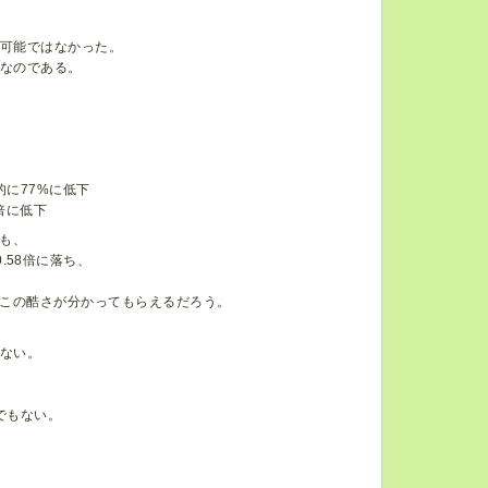
不可能ではなかった。
なのである。
に77%に低下
倍に低下
も、
≒0.58倍に落ち、
この酷さが分かってもらえるだろう。
けない。
でもない。