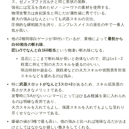
ス。
ゼノ＝マファガルナ
と同じ形状の装飾。
強化には宝玉を含めたゼノ・ジーヴァの素材を使用する。
物理攻撃力は炎妃派生と同じだが属性値に秀でている。
最大の強みはなんといっても武器スキルの
業物
。
圧倒的な継戦能力を誇り、エンプレスメイスの派生の中で一番人
気が高い。
他の2種同様白ゲージが30付いているが、業物によって
最初から
白60相当の斬れ味
。
匠Lv5でなんと白160相当
という物凄い斬れ味になる。
流石にここまで斬れ味が長いと勿体ないので、匠はLv1～2
程度に抑えて別の火力スキルを盛るのがいい。
弱点特効や超会心、挑戦者などの火力スキルや状態異常対策
スキルなどを盛れるのは強み。
特に
武器スロットがなんと3スロ×2
があるため、スキル拡張度の
高さが大きなメリットである。
攻撃時にSAがないハンマーにとっては
ひるみ軽減
を楽に入れられ
るのは明確な長所であり、
火力スキルを入れてもよし、保護スキルを入れてもよしな至れり
尽くせりなハンマーである。
爆破の値が3種で最も高い。他の強みと比べれば地味な点だがおま
けとしてはなかなか嬉しい働きをしてくれる。