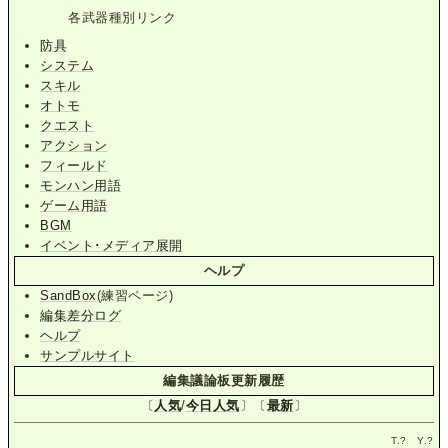
各武器種別リンク
防具
システム
スキル
オトモ
クエスト
アクション
フィールド
モンハン用語
ゲーム用語
BGM
イベント･メディア展開
ヘルプ
SandBox
(練習ページ)
編集差分ログ
ヘルプ
サンプルサイト
編集議論板更新履歴
〔
人気
/
今日人気
〕〔
最新
〕
T.
?
Y.
?