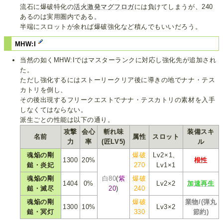
流石に爆破特化の
活火激発マグフロガ
には負けてしまうが、240
あるのは実用圏内である。
半端にスロットが余れば爆破強化など積んでもいいだろう。
MHW:I
当然の如くMHW:Iではマスターランクに対応し強化先が追加され
た。
ただし強化するにはストーリークリア後に導きの地でナナ・テス
カトリを倒し、
その後出現するフリークエストでナナ・テスカトリの素材を入手
しなくてはならない。
派生ごとの性能は以下の通り。
攻撃
会心
斬れ味
装備スキ
名前
属性
スロット
力
率
(匠LV5)
ル
魂焔の剛
爆破
Lv2×1、
1300
20%
根性
鎚・炎妃
270
Lv1×1
魂焔の剛
白80
(
紫
爆破
1404
0%
Lv2×2
加速再生
鎚・滅尽
20
)
240
魂焔の剛
爆破
業物
/
(弾丸
1300
10%
Lv3×2
鎚・冥灯
330
節約)