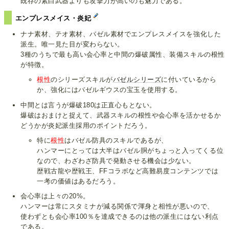
既存の素白武器よりも攻撃力が高いのも魅力である。
エンプレスメイス・炎妃
ナナ素材、テオ素材、バゼル素材でエンプレスメイスを強化した
派生。唯一見た目が変わらない。
3種のうちで最も高い会心率と中間の爆破属性、装備スキルの根性
が特徴。
根性
のシリーズスキルが
バゼルシリーズ
に付いているから
か、強化にはバゼルギウスの宝玉を使用する。
中間とは言うが爆破180は正直心もとない。
爆破はおまけと捉えて、武器スキルの根性や会心率を活かせるか
どうかが炎妃派生採用のポイントだろう。
特に
根性
はバゼル防具のスキルであるが、
ハンマーにとっては大半はバゼル胴がちょっと入ってくる位
なので、わざわざ防具で発動させる機会は少ない。
歴戦古龍や歴戦王、FFコラボなど高難易度コンテンツでは
一考の価値はあるだろう。
会心率は上々の20%。
ハンマーは常にスタミナが減る関係で渾身と相性が悪いので、
使わずとも会心率100％を達成できるのは他の派生にはない利点
である。