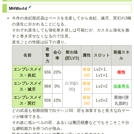
MHWorld
今作の炎妃龍武器はベースを生産してから炎妃、滅尽、冥灯の3種
の派生に分かれることになる。
それぞれ派生しても強化巻き戻しは可能だが、カスタム強化を施
すと巻き戻せなくなるので注意。
派生ごとの性能は以下の通り。
攻
会心
斬れ味
装備スキ
名前
撃
属性
スロット
率
(匠LV5)
ル
力
エンプレスメイ
爆破
Lv2×1、
936
20%
根性
ス・炎妃
180
Lv1×1
エンプレスメイ
白30
(
白
爆破
988
0%
Lv2×2
加速再生
ス・滅尽
80
)
150
エンプレスメイ
爆破
業物
/
(弾
936
10%
Lv3×2
ス・冥灯
240
丸節約)
どの武器も初期段階で白ゲ―ジ30、匠を加算すると長大な白ゲー
ジが確保できる。
それ故に低レベルの匠、あるいは
剛刃研磨
などでもそこそこ十分
な継戦能力を持つのが強み。