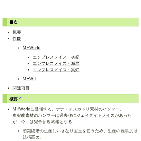
目次
概要
性能
MHWorld
エンプレスメイス・炎妃
エンプレスメイス・滅尽
エンプレスメイス・冥灯
MHW:I
関連項目
概要
MHWorldに登場する、
ナナ・テスカトリ
素材のハンマー。
炎妃龍素材のハンマーは過去作に
ジェイダイトメイス
があった
が、今回は完全新規武器となる。
初期段階の生産にいきなり宝玉を使うため、生産の難易度は
結構高め。