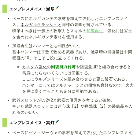
エンプレスメイス・滅尽
ベースにネルギガンテの素材を加えて強化したエンプレスメイ
ス。
ネルガルクラッシュ
と同様の装飾が施されている。
特筆すべきは一歩上の攻撃力とスキルの
加速再生
。強化には宝玉
を含めたネルギガンテ素材を使用する。
加速再生はハンマーとも相性がいい。
基本ハンマーは手数で攻める武器であり、通常時の回復量は中間
程度の10。そこそこ役に立ってくれる。
カスタム強化
の
回復能力付与
や
回復量UP
と組み合わせると
馬鹿にならないくらいには回復する。
ここに
ウルズシリーズ
を組み合わせると更に磐石である。
ハンマーにしては
フルチャージ
との相性も良好なので、火力
を更に高くすることも充分に可能である。
武器スロットがLv2×2と武器の優秀さを考えると破格。
空いた武器スロットには超心珠【2】や痛撃珠【2】の装飾品を入
れるのがいい。
エンプレスメイス・冥灯
ベースにゼノ・ジーヴァの素材を加えて強化したエンプレスメイ