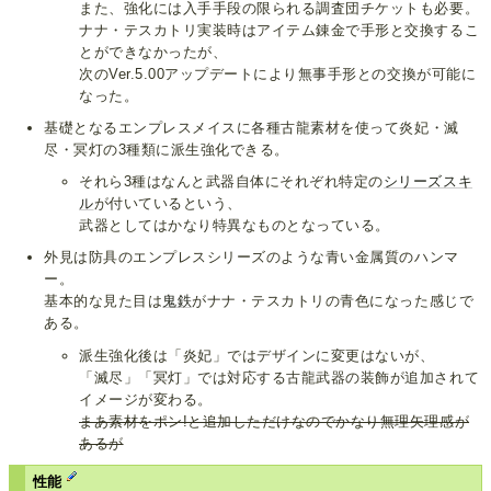
また、強化には入手手段の限られる調査団チケットも必要。
ナナ・テスカトリ実装時はアイテム錬金で手形と交換するこ
とができなかったが、
次のVer.5.00アップデートにより無事手形との交換が可能に
なった。
基礎となるエンプレスメイスに各種古龍素材を使って炎妃・滅
尽・冥灯の3種類に派生強化できる。
それら3種はなんと武器自体にそれぞれ特定の
シリーズスキ
ル
が付いているという、
武器としてはかなり特異なものとなっている。
外見は防具のエンプレスシリーズのような青い金属質のハンマ
ー。
基本的な見た目は
鬼鉄
がナナ・テスカトリの青色になった感じで
ある。
派生強化後は「炎妃」ではデザインに変更はないが、
「滅尽」「冥灯」では対応する古龍武器の装飾が追加されて
イメージが変わる。
まあ素材をポン!と追加しただけなのでかなり無理矢理感が
あるが
性能