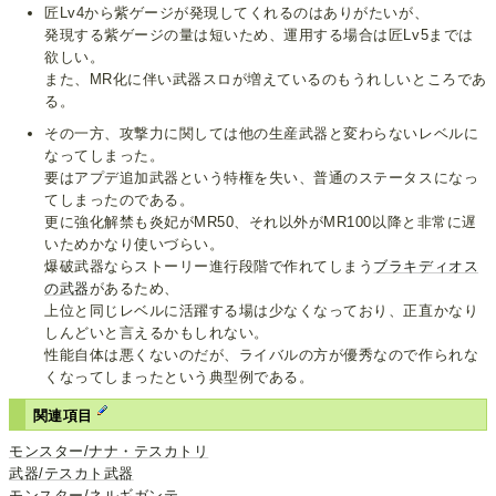
匠Lv4から紫ゲージが発現してくれるのはありがたいが、
発現する紫ゲージの量は短いため、運用する場合は匠Lv5までは
欲しい。
また、MR化に伴い武器スロが増えているのもうれしいところであ
る。
その一方、攻撃力に関しては他の生産武器と変わらないレベルに
なってしまった。
要はアプデ追加武器という特権を失い、普通のステータスになっ
てしまったのである。
更に強化解禁も炎妃がMR50、それ以外がMR100以降と非常に遅
いためかなり使いづらい。
爆破武器ならストーリー進行段階で作れてしまう
ブラキディオス
の武器
があるため、
上位と同じレベルに活躍する場は少なくなっており、正直かなり
しんどいと言えるかもしれない。
性能自体は悪くないのだが、ライバルの方が優秀なので作られな
くなってしまったという典型例である。
関連項目
モンスター/ナナ・テスカトリ
武器/テスカト武器
モンスター/ネルギガンテ