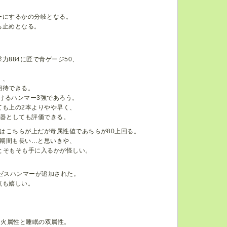
ーにするかの分岐となる。
ち止めとなる。
884に匠で青ゲージ50、
く、
期待できる。
けるハンマー3強であろう。
ても上の2本よりやや早く、
武器としても評価できる。
はこちらが上だが毒属性値であちらが80上回る。
期間も長い…と思いきや、
とそもそも手に入るかが怪しい。
ゼスハンマーが追加された。
点も嬉しい。
。火属性と睡眠の双属性。