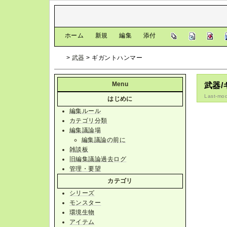
[
ホーム
|
新規
|
編集
|
添付
]
>
武器
> ギガントハンマー
Menu
武器
Last-mod
はじめに
編集ルール
カテゴリ分類
編集議論場
編集議論の前に
雑談板
旧編集議論過去ログ
管理・要望
カテゴリ
シリーズ
モンスター
環境生物
アイテム