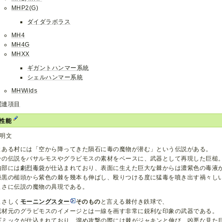
MHP2(G)
ダイダラボラス
MH4
MH4G
MHXX
ギガントハンマー系統
シェルハンマー系統
MHWilds
関連項目
・性能
明文
とある村には「空から降ってきた隕石に毒の魔物が潜む」という伝説がある。
その伝説をバサルモスやグラビモスの素材をベースに、武器として再現した巨槌
内部には
劇烈毒袋
が仕込まれており、表面に生えた巨大な棘からは濃紫色の毒液
漆黒の槌頭から紫色の棘を幾本も伸ばし、殴りつける度に猛毒を噴き出す禍々し
まさに伝説の魔物の具現である。
まさしく
モーニングスター
そのもの
と言える棘付き鉄球で、
素材元のグラビモスのイメージとは一線を画す非常に鋭利な印象の武器である。
ギミック
が仕込まれており、溜め攻撃の際には棘がジャキンと伸び、凶悪な見た