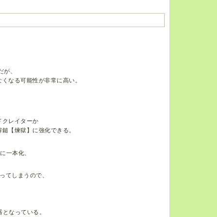
だが、
なくなる可能性が非常に高い。
。
ドクレイターか
解鎚【煉獄】に強化できる。
ーに一本化、
ってしまうので、
器となっている。