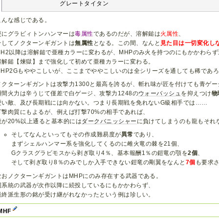
　　　　　　　　　グレートタイタン
こんな感じである。
更にグラビィトンハンマーは
毒属性
であるのだが、溶解鎚は
火属性
、
そしてノクターンギガントは
無属性
となる。この間、なんと
見た目は一切変化し
MH2以降は溶解鎚で亜種カラーに変わるが、MHPのみ火を持つのにもかかわら
溶解鎚【煉獄】まで強化して初めて亜種カラーに変わる。
MHP2Gもややこしいが、ここまでややこしいのは全シリーズを通しても稀であ
ノクターンギガントは攻撃力1300と最高を誇るが、斬れ味が匠を付けても青ゲ
瞬間火力は辛うじて僅差で白ゲージ、攻撃力1248の
ウォーバッシュ
を抑えつけ
物
硬い敵、及び長期戦には向かない。つまり長期戦を免れないG級相手では……
打撃肉質にもよるが、例えば打撃70%の相手であれば、
龍が20%以上通ると基本的には
ダークバニッシャー
に負けてしまうのも龍もそれ
そしてなんといってもその作成難易度が
異常
であり、
まずシェルハンマー系を強化してくるのに雌火竜の棘を21個、
Gクラスグラビモスから剥ぎ取り4％、基本報酬1％の鎧竜の顎を
2個
、
そして剥ぎ取り8％のみでしか入手できない鎧竜の剛翼をなんと
7個
も要求
なおノクターンギガントはMHPにのみ存在する武器である。
同系統の武器が次作以降に続投しているにもかかわらず、
最終派生形の銘が受け継がれなかったという例は珍しい。
 MHF