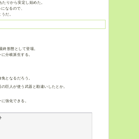
あたりから安定し始めた。
うになるので、
ようだ。
最終形態として登場。
ンに分岐派生する。
。
御免となるだろう。
話の巨人が使う武器と勘違いしたとか。
ーに強化できる。

