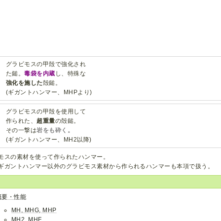
グラビモスの甲殻で強化され
た鎚。
毒袋を内蔵
し、特殊な
強化を施した
殻鎚。
(ギガントハンマー、MHPより)
グラビモスの甲殻を使用して
作られた、
超重量
の殻鎚。
その一撃は
岩をも砕く。
(ギガントハンマー、MH2以降)
モスの素材を使って作られたハンマー。
ギガントハンマー以外のグラビモス素材から作られるハンマーも本項で扱う。
概要・性能
MH, MHG, MHP
MH2, MHF