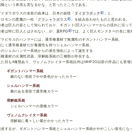
魔物という表現も宜なるかな、と言ったところである。
ダイダラボラスの名前の由来は、日本の妖怪「
ダイダラボッチ
」と、
ソロモンの悪魔の一柱「
グラシャラボラス
」を組み合わせたものと思われる。
前者は巨人の姿として知られており、ギガント(巨人)ハンマーからの流れに沿っ
後者は特に巨人とはされない…が、
某RPG
では、よく巨人モンスターの名に使
グラビモスのハンマーには、通常種素材で無属性のギガントハンマー系統、
同じく通常種素材だが毒属性を持つシェルハンマー系統、
そのシェルハンマー系統からの派生強化によって誕生する
亜種素材の火属性武器、溶解鎚系統の三種類が存在する。
見た目も4種類あり、ヴェノムクレイター系統以外はMHP2G以前の作品にも登場
ギガントハンマー系統
棘のない形状でやや茶色がかったカラー
シェルハンマー系統
棘のある形状で通常種カラー
溶解鎚系統
シェルハンマーの亜種カラー
ヴェノムクレイター系統
溶解鎚に毒々しい紫がかかったカラー
後述するが、ギガントハンマー系統とシェルハンマー系統がややこしい派生にな