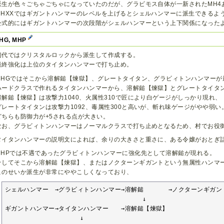
派生が色々ごちゃごちゃになっていたのだが、グラビモス自体が一新されたMH4
MHXXではギガントハンマーのレベルを上げるとシェルハンマーに派生できるよ
公式的にはギガントハンマーの次段階がシェルハンマーという上下関係になった
MHG, MHP
初代ではクリスタルロックから派生して作成する。
最終強化は上位のタイタンハンマーで打ち止め。
MHGではそこから溶解鎚【煉獄】、グレートタイタン、グラビィトンハンマーが
ハードクラスで作れるタイタンハンマーから、溶解鎚【煉獄】とグレートタイタ
溶解鎚【煉獄】は攻撃力1040、火属性310で匠により白ゲージがしっかり現れ、
グレートタイタンは攻撃力1092、毒属性300と高いが、斬れ味ゲージがやや弱い
どちらも防御力が+5される点が大きい。
なお、グラビィトンハンマーはノーマルクラスで打ち止めとなるため、村でお役
タイタンハンマーの説明文によれば、余りの大きさと重さに、ある令嬢がおとぎ
MHPでは不遇であったグラビィトンハンマーに強化先として溶解鎚が現れる。
そしてそこから溶解鎚【煉獄】、またはノクターンギガントという無属性ハンマ
このせいか派生が非常にややこしくなっており、
シェルハンマー　→グラビィトンハンマー→溶解鎚　　　　→ノクターンギガント
　　　　　　　　　　　　　　　　　　　　　　↓

ギガントハンマー→タイタンハンマー　　→溶解鎚【煉獄】

　　　　　　　　　　　　↓
