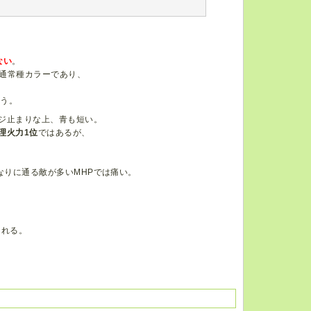
ない
。
ず通常種カラーであり、
ろう。
ージ止まりな上、青も短い。
理火力1位
ではあるが、
なりに通る敵が多いMHPでは痛い。
される。