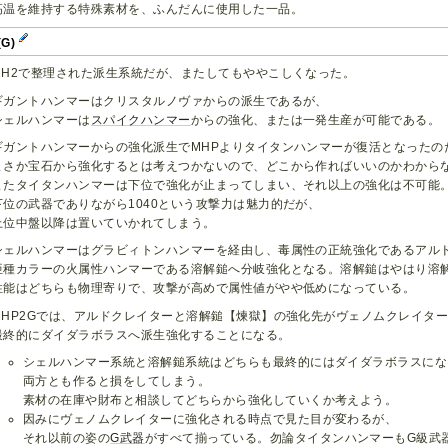
高温を維持する特殊素材を、ふんだんに使用した一品。
(G)
MH2で整理された派生系統だが、またしてもややこしくなった。
ギガントハンマーはクリスタルノヴァからの派生であるが、
シェルハンマーは
スパイクハンマー
からの強化、または一発生産が可能である。
ギガントハンマーからの強化派生でMHPよりタイタンハンマーが復活となったの
まさか宝石から強化するとは考えつかないので、どこから作ればいいのかわから
またタイタンハンマーは下位で強化が止まってしまい、それ以上の強化は不可能
下位の武器でありながら1040という攻撃力は魅力的だが、
上位中盤以降は置いていかれてしまう。
シェルハンマーはグラビィトンハンマーを経由し、毒属性の正統強化であるアル
亜種カラーの火属性ハンマーである溶解鎚へ分岐強化となる。溶解鎚はやはり溶
性能はどちらも物理寄りで、攻撃が高めで属性値がやや低めになっている。
MHP2Gでは、アルドクレイターと溶解鎚【煉獄】の強化先がヴェノムクレイタ
最終的にダイダラボラスへ派生強化することになる。
シェルハンマー系統と溶解鎚系統はどちらも最終的にはダイダラボラスにな
両方とも作ると損をしてしまう。
素材の在庫や財布と相談してどちらから強化していくか考えよう。
因みにヴェノムクレイターに強化される時点で見た目が変わるが、
それ以前の姿の
G武器
がすべて揃っている。勿論タイタンハンマーもG級武