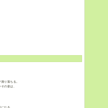
。
が滴り落ちる。
いその姿は、
目になる。