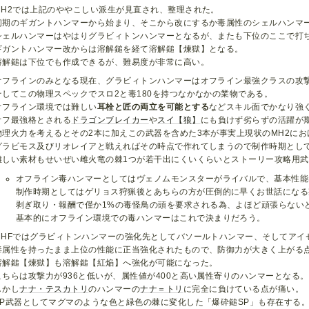
MH2では上記のややこしい派生が見直され、整理された。
初期のギガントハンマーから始まり、そこから改にするか毒属性のシェルハンマ
シェルハンマーはやはりグラビィトンハンマーとなるが、またも下位のここで打
ギガントハンマー改からは溶解鎚を経て溶解鎚【煉獄】となる。
溶解鎚は下位でも作成できるが、難易度が非常に高い。
オフラインのみとなる現在、グラビィトンハンマーはオフライン最強クラスの攻撃力
そしてこの物理スペックでスロ2と毒180を持つなかなかの業物である。
オフライン環境では難しい
耳栓と匠の両立を可能とする
などスキル面でかなり強
オフ最強格とされる
ドラゴンブレイカー
や
スイ【狼】
にも負けず劣らずの活躍が
物理火力を考えるとその2本に加えこの武器を含めた3本が事実上現状のMH2にお
グラビモス及びリオレイアと戦えればその時点で作れてしまうので制作時期とし
難しい素材もせいぜい雌火竜の棘1つが若干出にくいくらいとストーリー攻略用
オフライン毒ハンマーとしてはヴェノムモンスターがライバルで、基本性能
制作時期としてはゲリョス狩猟後とあちらの方が圧倒的に早くお世話になる
剥ぎ取り・報酬で僅か1%の毒怪鳥の頭を要求される為、よほど頑張らない
基本的にオフライン環境での毒ハンマーはこれで決まりだろう。
MHFではグラビィトンハンマーの強化先としてバソールトハンマー、そしてアイ
毒属性を持ったまま上位の性能に正当強化されたもので、防御力が大きく上がる
溶解鎚【煉獄】も溶解鎚【紅焔】へ強化が可能になった。
こちらは攻撃力が936と低いが、属性値が400と高い属性寄りのハンマーとなる。
しかし
ナナ・テスカトリ
のハンマーの
ナナ＝トリ
に完全に負けている点が痛い。
SP武器としてマグマのような色と緑色の棘に変化した「爆砕鎚SP」も存在する