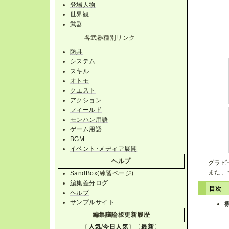
登場人物
世界観
武器
各武器種別リンク
防具
システム
スキル
オトモ
クエスト
アクション
フィールド
モンハン用語
ゲーム用語
BGM
イベント･メディア展開
ヘルプ
グラビ
また、
SandBox
(練習ページ)
編集差分ログ
目次
ヘルプ
サンプルサイト
編集議論板更新履歴
〔
人気
/
今日人気
〕〔
最新
〕