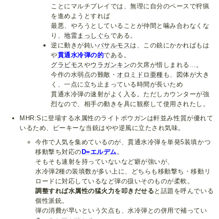
ことにマルチプレイでは、無理に自分のペースで狩猟
を進めようとすれば
最悪、やろうとしていることが仲間と噛み合わなくな
り、
地雷まっしぐら
である。
逆に動きが鈍い
バサルモス
は、この銃にかかればもは
や
貫通水冷弾の的
である。
グラビモス
や
ウラガンキン
の欠席が惜しまれる…。
今作の水弱点の難敵・
オロミドロ亜種
も、図体が大き
く、一点に立ち止まっている時間が長いため
貫通水冷弾の速射がよく入る。ただしカウンターが強
烈なので、相手の動きを具に観察して使用されたし。
MHR:Sに登場する水属性のライトボウガンは軒並み性質が優れて
いるため、ピーキーな当銃はやや逆風に立たされ気味。
今作で人気を集めているのが、貫通水冷弾を単発5装填かつ
移動撃ち対応の
D=エルデム
。
そもそも速射を持っていないなど癖が強いが、
水冷弾2種の装填数が多い上に、どちらも移動撃ち・移動リ
ロードに対応しているなど弾の扱いそのものが柔軟。
調整すれば水属性の猛火力を叩きだせる
と話題を呼んでいる
個性派銃。
弾の消費が早いという欠点も、水冷弾との併用で補ってい