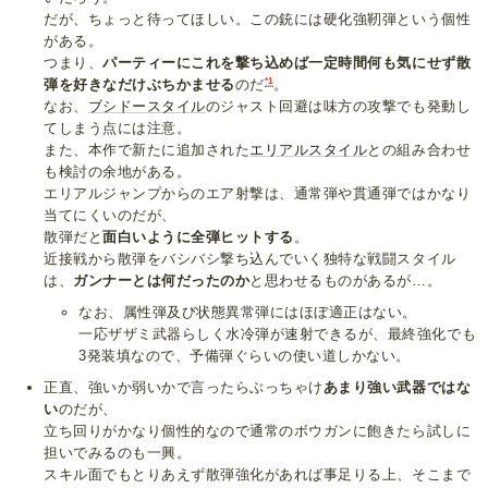
だが、ちょっと待ってほしい。この銃には硬化強靭弾という個性
がある。
つまり、
パーティーにこれを撃ち込めば一定時間何も気にせず散
*1
弾を好きなだけぶちかませる
のだ
。
なお、
ブシドースタイル
のジャスト回避は味方の攻撃でも発動し
てしまう点には注意。
また、本作で新たに追加された
エリアルスタイル
との組み合わせ
も検討の余地がある。
エリアルジャンプからのエア射撃は、通常弾や貫通弾ではかなり
当てにくいのだが、
散弾だと
面白いように全弾ヒットする
。
近接戦から散弾をバシバシ撃ち込んでいく独特な戦闘スタイル
は、
ガンナーとは何だったのか
と思わせるものがあるが…。
なお、属性弾及び状態異常弾にはほぼ適正はない。
一応ザザミ武器らしく水冷弾が速射できるが、最終強化でも
3発装填なので、予備弾ぐらいの使い道しかない。
正直、強いか弱いかで言ったらぶっちゃけ
あまり強い武器ではな
い
のだが、
立ち回りがかなり個性的なので通常のボウガンに飽きたら試しに
担いでみるのも一興。
スキル面でもとりあえず散弾強化があれば事足りる上、そこまで