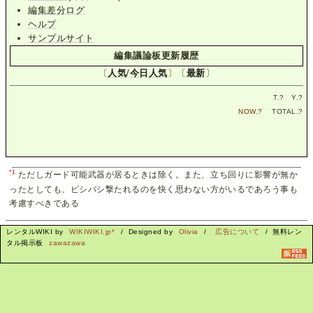
編集差分ログ
ヘルプ
サンプルサイト
編集議論板更新履歴
〔
人気
/
今日人気
〕〔
最新
〕
T.
?
Y.
?
NOW.
?
TOTAL.
?
*1
ただしガード可能武器が居るときは除く。また、立ち回りに影響が無か
ったとしても、ビシバシ撃たれるのを快く思わない方がいるであろう事も
考慮すべきである
レンタルWIKI by
WIKIWIKI.jp*
/ Designed by
Olivia
/
広告について
/ 無料レン
タル掲示板
zawazawa