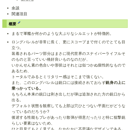
余談
関連項目
概要
まるで軍艦か何かのような大ぶりなシルエットが特徴的。
ロングバレルが非常に長く、更にスコープまで付くのでとても目
立つ。
装着されるパーツ部分はまさに現代世界のスナイパーライフルそ
のものと言っていい格好良いものなのだが、
いかんせん素の色合いや形状はそれとは似つかぬ個性的なもので
あるため、
トータルでみるとミリタリー感はそこまで強くない。
また、このロングバレルは銃口には接続されておらず
銃身の上に
乗っかっている。
もちろん本来の銃口は剥き出しだが弾は追加された方の銃口から
出る。
デフォルト状態を観察しても上部は穴ひとつない平面だがどうな
っているのだろうか?
後述する性能もブレがあったり散弾が得意だったりと特に狙撃銃
らしい要素はないため、
ひと目見てもよく見ても、なかなかに不思議なデザインである。