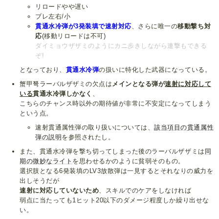
リロードやや遅い
ブレ左右/小
貫通水冷弾が3発装填で速射対応
、さらに唯一の
移動撃ち対
応
(移動リロードは不可)
ダイミョウザザミのようにカニ歩きしながら連撃もできる
ぞ!
となっており、
貫通水冷弾
の扱いに特化した武器になっている。
蟹甲弩ラーバルザザミの欠点は
メインとなる弾が
速射に対応して
いる
貫通水冷弾しかなく
、
こちらのチャンス時以外の期待値が非常に不安定になってしまう
という点。
速射貫通属性弾の取り扱いについては、
該当項目の貫通属性
弾の説明
を参照されたし。
また、貫通水冷弾を撃ち切ってしまった後のラーバルザザミは
同
期の微妙なライト
を思わせるかのように貧弱そのもの。
選択肢となる6発装填のLV3放散弾は一見するとそれなりの威力を
出しそうだが
速射に対応していないため
、スキルでのケアをしなければ
弱点に当たっても1ヒット20以下のダメージ程度しか繰り出せな
い。