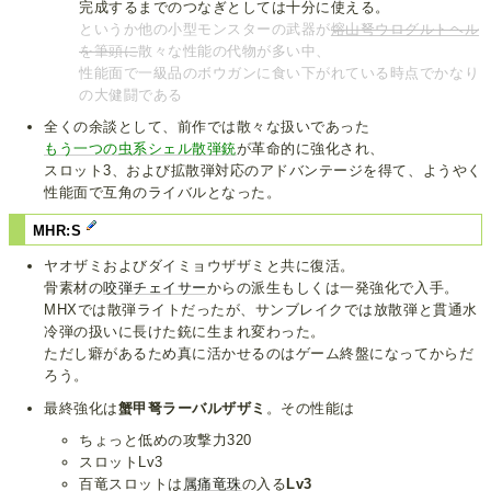
完成するまでのつなぎとしては十分に使える。
というか他の小型モンスターの武器が
熔山弩ウログルトヘル
を筆頭に
散々な性能の代物が多い中、
性能面で一級品のボウガンに食い下がれている時点でかなり
の大健闘である
全くの余談として、前作では散々な扱いであった
もう一つの虫系シェル散弾銃
が革命的に強化され、
スロット3、および拡散弾対応のアドバンテージを得て、ようやく
性能面で互角のライバルとなった。
MHR:S
ヤオザミおよびダイミョウザザミと共に復活。
骨素材の
咬弾チェイサー
からの派生もしくは一発強化で入手。
MHXでは散弾ライトだったが、サンブレイクでは放散弾と貫通水
冷弾の扱いに長けた銃に生まれ変わった。
ただし癖があるため真に活かせるのはゲーム終盤になってからだ
ろう。
最終強化は
蟹甲弩ラーバルザザミ
。その性能は
ちょっと低めの攻撃力320
スロットLv3
百竜スロットは
属痛竜珠
の入る
Lv3