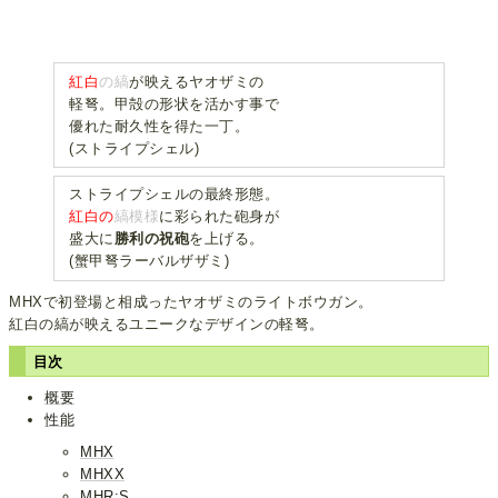
紅白
の縞
が映えるヤオザミの
軽弩。甲殻の形状を活かす事で
優れた耐久性を得た一丁。
(ストライプシェル)
ストライプシェルの最終形態。
紅白の
縞模様
に彩られた砲身が
盛大に
勝利の祝砲
を上げる。
(蟹甲弩ラーバルザザミ)
MHXで初登場と相成ったヤオザミのライトボウガン。
紅白の縞が映えるユニークなデザインの軽弩。
目次
概要
性能
MHX
MHXX
MHR:S