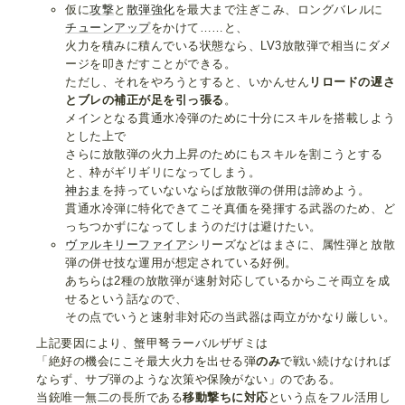
仮に
攻撃
と
散弾強化
を最大まで注ぎこみ、ロングバレルに
チューンアップ
をかけて……と、
火力を積みに積んでいる状態なら、LV3放散弾で相当にダメ
ージを叩きだすことができる。
ただし、それをやろうとすると、いかんせん
リロードの遅さ
とブレの補正が足を引っ張る
。
メインとなる貫通水冷弾のために十分にスキルを搭載しよう
とした上で
さらに放散弾の火力上昇のためにもスキルを割こうとする
と、枠がギリギリになってしまう。
神おま
を持っていないならば放散弾の併用は諦めよう。
貫通水冷弾に特化できてこそ真価を発揮する武器のため、ど
っちつかずになってしまうのだけは避けたい。
ヴァルキリーファイア
シリーズなどはまさに、属性弾と放散
弾の併せ技な運用が想定されている好例。
あちらは2種の放散弾が速射対応しているからこそ両立を成
せるという話なので、
その点でいうと速射非対応の当武器は両立がかなり厳しい。
上記要因により、蟹甲弩ラーバルザザミは
「絶好の機会にこそ最大火力を出せる弾
のみ
で戦い続けなければ
ならず、サブ弾のような次策や保険がない」のである。
当銃唯一無二の長所である
移動撃ちに対応
という点をフル活用し