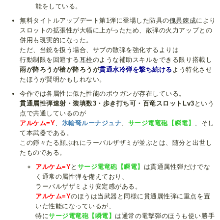
能をしている。
無料タイトルアップデート第1弾に登場した防具の
傀異錬成
により
スロットの拡張性が大幅に上がったため、散弾の火力アップとの
併用も現実的になった。
ただ、当銃を扱う場合、サブの散弾を強化するよりは
行動制限を回避する
耳栓
のような補助スキルをできる限り搭載し
雨が降ろうが槍が降ろうが
貫通水冷弾を撃ち続ける
よう特化させ
たほうが賢明かもしれない。
今作では各属性に似た性能のボウガンが存在している。
貫通属性弾速射・装填数3・歩き打ち可・百竜スロットLv3
という
点で共通しているのが
アルケム=Y
、
氷輪弩ルーナジュナ
、
サージ電竜砲【瞬電】
、そし
て本武器である。
この錚々たる顔ぶれにラーバルザザミが並ぶとは、随分と出世し
たものである。
アルケム=Y
と
サージ電竜砲【瞬電】
は貫通属性弾だけでな
く通常の属性弾を備えており、
ラーバルザザミより安定感がある。
アルケム=Y
のほうは当武器と同様に貫通属性弾に重点を置
いた性能になっているが、
特に
サージ電竜砲【瞬電】
は通常の電撃弾のほうも使い勝手