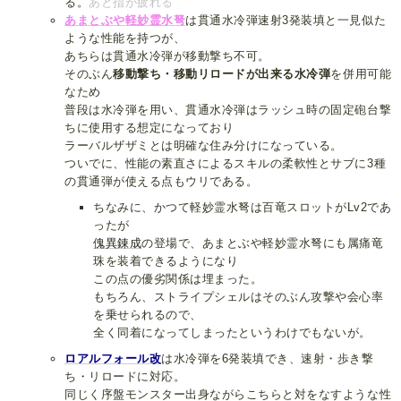
る。
あと指が疲れる
あまとぶや軽妙霊水弩
は貫通水冷弾速射3発装填と一見似た
ような性能を持つが、
あちらは貫通水冷弾が移動撃ち不可。
そのぶん
移動撃ち・移動リロードが出来る水冷弾
を併用可能
なため
普段は水冷弾を用い、貫通水冷弾はラッシュ時の固定砲台撃
ちに使用する想定になっており
ラーバルザザミとは明確な住み分けになっている。
ついでに、性能の素直さによるスキルの柔軟性とサブに3種
の貫通弾が使える点もウリである。
ちなみに、かつて軽妙霊水弩は百竜スロットがLv2であ
ったが
傀異錬成
の登場で、あまとぶや軽妙霊水弩にも属痛竜
珠を装着できるようになり
この点の優劣関係は埋まった。
もちろん、ストライプシェルはそのぶん攻撃や会心率
を乗せられるので、
全く同着になってしまったというわけでもないが。
ロアルフォール改
は水冷弾を6発装填でき、速射・歩き撃
ち・リロードに対応。
同じく序盤モンスター出身ながらこちらと対をなすような性