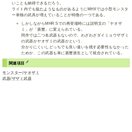
いことも納得できるだろう。
ライト内でも
似たようなもの
があるようにMHXでは小型モンスタ
ー単独の武具が増えていることが特徴の一つである。
しかしながらMHR:Sでの再登場時には説明文の「ヤオザ
ミ」が「盾蟹」に変えられている。
同作では二つ名武器もないので、わざわざダイミョウザザミ
の武器かヤオザミの武器かという、
分かりにくいしどっちでも良い違いを残す必要性もなかった
ためか、この武器も単に盾蟹派生として統合されている。
関連項目
モンスター/ヤオザミ
武器/ザザミ武器