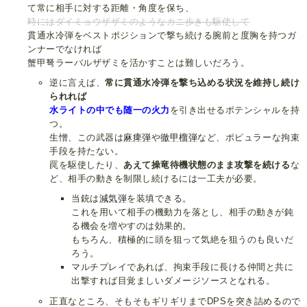
て常に相手に対する距離・角度を保ち、
時にはダイミョウザザミのようなカニ歩きも駆使して
貫通水冷弾をベストポジションで撃ち続ける腕前と度胸を持つガ
ンナーでなければ
蟹甲弩ラーバルザザミを活かすことは難しいだろう。
逆に言えば、
常に貫通水冷弾を撃ち込める状況を維持し続け
られれば
水ライトの中でも随一の火力
を引き出せるポテンシャルを持
つ。
生憎、この武器は
麻痺弾
や
徹甲榴弾
など、ポピュラーな拘束
手段を持たない。
罠を駆使したり、
あえて操竜待機状態のまま攻撃を続ける
な
ど、相手の動きを制限し続けるには一工夫が必要。
当銃は
減気弾
を装填できる。
これを用いて相手の機動力を落とし、相手の動きが鈍
る機会を増やすのは効果的。
もちろん、積極的に頭を狙って気絶を狙うのも良いだ
ろう。
マルチプレイであれば、拘束手段に長ける仲間と共に
出撃すれば目覚ましいダメージソースとなれる。
正直なところ、そもそもギリギリまでDPSを突き詰めるので