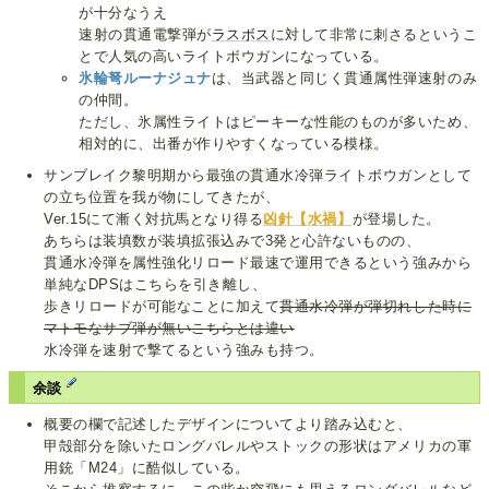
が十分なうえ
速射の貫通電撃弾が
ラスボス
に対して非常に刺さるというこ
とで人気の高いライトボウガンになっている。
氷輪弩ルーナジュナ
は、当武器と同じく貫通属性弾速射のみ
の仲間。
ただし、氷属性ライトはピーキーな性能のものが多いため、
相対的に、出番が作りやすくなっている模様。
サンブレイク黎明期から最強の貫通水冷弾ライトボウガンとして
の立ち位置を我が物にしてきたが、
Ver.15にて漸く対抗馬となり得る
凶針【水禍】
が登場した。
あちらは装填数が装填拡張込みで3発と心許ないものの、
貫通水冷弾を属性強化リロード最速で運用できるという強みから
単純なDPSはこちらを引き離し、
歩きリロードが可能なことに加えて
貫通水冷弾が弾切れした時に
マトモなサブ弾が無いこちらとは違い
水冷弾を速射で撃てるという強みも持つ。
余談
概要の欄で記述したデザインについてより踏み込むと、
甲殻部分を除いたロングバレルやストックの形状はアメリカの軍
用銃「M24」に酷似している。