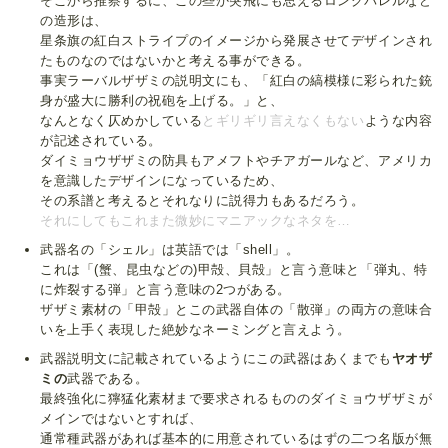
そこから推察するに、この些か突飛にも思えるロングバレルなど
の造形は、
星条旗の紅白ストライプのイメージから発展させてデザインされ
たものなのではないかと考える事ができる。
事実ラーバルザザミの説明文にも、「紅白の縞模様に彩られた銃
身が盛大に勝利の祝砲を上げる。」と、
なんとなく仄めかしている
とギリギリ言えなくもない
ような内容
が記述されている。
ダイミョウザザミの防具もアメフトやチアガールなど、アメリカ
を意識したデザインになっているため、
その系譜と考えるとそれなりに説得力もあるだろう。
それにしてもこれまた微妙にマニアックなネタを…
武器名の「シェル」は英語では「shell」。
これは「(蟹、昆虫などの)甲殻、貝殻」と言う意味と「弾丸、特
に炸裂する弾」と言う意味の2つがある。
ザザミ素材の「甲殻」とこの武器自体の「散弾」の両方の意味合
いを上手く表現した絶妙なネーミングと言えよう。
武器説明文に記載されているようにこの武器はあくまでも
ヤオザ
ミの
武器である。
最終強化に獰猛化素材まで要求されるもののダイミョウザザミが
メインではないとすれば、
通常種武器があれば基本的に用意されているはずの二つ名版が無