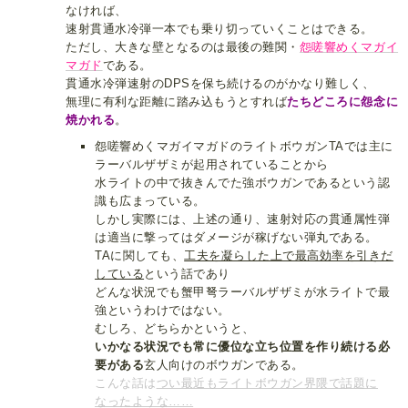
なければ、
速射貫通水冷弾一本でも乗り切っていくことはできる。
ただし、大きな壁となるのは最後の難関・
怨嗟響めくマガイ
マガド
である。
貫通水冷弾速射のDPSを保ち続けるのがかなり難しく、
無理に有利な距離に踏み込もうとすれば
たちどころに怨念に
焼かれる
。
怨嗟響めくマガイマガドのライトボウガンTAでは主に
ラーバルザザミが起用されていることから
水ライトの中で抜きんでた強ボウガンであるという認
識も広まっている。
しかし実際には、上述の通り、速射対応の貫通属性弾
は適当に撃ってはダメージが稼げない弾丸である。
TAに関しても、
工夫を凝らした上で最高効率を引きだ
している
という話であり
どんな状況でも蟹甲弩ラーバルザザミが水ライトで最
強というわけではない。
むしろ、どちらかというと、
いかなる状況でも常に優位な立ち位置を作り続ける必
要がある
玄人向けのボウガンである。
こんな話は
つい最近もライトボウガン界隈で話題に
なったような……