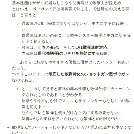
基本性能はザザミ武器らしくやや防御寄りで攻撃力が控えめ。
とはいえ、ボウガンの肝は装填弾で決まる。では肝心の扱える弾
は、と言うと……
通常弾7/6/8。極端に少なくはないが、主力にするには厳し
い。
貫通弾はまさかの
ゼロ
。大型モンスター相手に主力になる弾
が全く使えない。
散弾は、圧巻の
4/6/5
、そして
LV1散弾速射対応
。
内蔵弾は
硬化強靭弾(のけぞりを無効にする)
3発。
……あまりにわかりやすすぎる個性に唖然としたハンターも多い
だろう。
つまりこのライトは
徹底した散弾特化のショットガン型ボウガン
なのである。
と、こうして見ると前述の基本性能も散弾仕様にチューニン
グされたものであることがわかる。
反動やや小のおかげでスキルもサイレンサーもなしにLV3散
弾を使える上、
厄介なブレも散弾を使うだけなら気にする必要がない。
防御UPも近接戦を強いられがちな散弾との相性が良い。
散弾なんてパーティーじゃ使えないだろ?と思われる方も少なくな
いだろう。