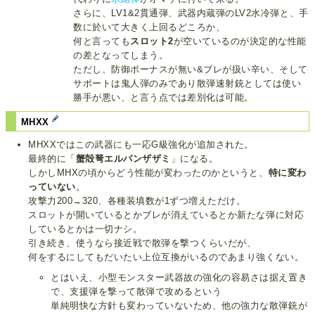
さらに、LV1&2貫通弾、武器内蔵弾のLV2水冷弾と、手
数に於いて大きく上回るどころか、
何と言っても
スロット2
が空いているのが決定的な性能
の差となってしまう。
ただし、防御ボーナスが無い&ブレが扱い辛い、そして
サポートは鬼人弾のみであり散弾速射銃としては使い
勝手が悪い、と言う点では差別化は可能。
MHXX
MHXXではこの武器にも一応G級強化が追加された。
最終的に「
蟹殻弩エルバンザザミ
」になる。
しかしMHXの頃からどう性能が変わったのかというと、
特に変わ
っていない
。
攻撃力200→320、各種装填数が1ずつ増えただけ。
スロットが開いているとかブレが消えているとか新たな弾に対応
しているとかは一切ナシ。
引き続き、使うなら接近戦で散弾を撃つくらいだが、
何をするにしてもだいたい上位互換がいるのであまり強くない。
とはいえ、小型モンスター武器故の強化の容易さは据え置き
で、支援弾を撃って散弾で攻めるという
単純明快な方針も変わっていないため、他の強力な散弾銃が