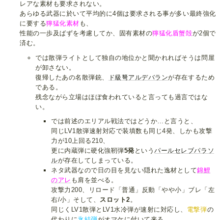
レアな素材も要求されない。
あらゆる武器に於いて平均的に4個は要求される事が多い最終強化
に要する
獰猛化素材
も、
性能の一歩及ばずを考慮してか、固有素材の
獰猛化盾蟹殻
が2個で
済む。
では散弾ライトとして独自の地位かと聞かれればそうは問屋
が卸さない。
復帰したあの名散弾銃、
ド級弩アルデバラン
が存在するため
である。
残念ながら立場はほぼ食われていると言っても過言ではな
い。
では前述のエリアル戦法ではどうか…と言うと、
同じLV1散弾速射対応で装填数も同じ4発、しかも攻撃
力が10上回る210、
更に内蔵弾に硬化強靭弾
5発
という
パールセレブパラソ
ル
が存在してしまっている。
ネタ武器なので日の目を見ない隠れた逸材として
錦鯉
のアレ
も肩を並べる。
攻撃力200、リロード「普通」反動「やや小」ブレ「左
右/小」そして、
スロット2
。
同じくLV1散弾とLV1水冷弾が速射に対応し、
電撃弾
の
代わりに
氷結弾
がオマケに付いて来る。