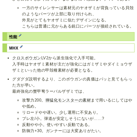
一方のサイレンサーは素材元のヤオザミが背負っている貝殻
のようなパーツが上部に取り付けられ、
外見がとてもヤオザミに似たデザインになる。
こちらは普通に元からある銃口にパーツが接続されている。
性能
MHX
クロスボウガン
LV2から派生強化で入手可能。
入手時はヤオザミ素材が主だが強化にはガミザミやダイミョウザ
ザミといった他の甲殻種素材が必要となる。
グダグダ説明するより、このボウガンの真価はパッと見てもらっ
た方が早い。
最終強化の蟹甲弩ラーバルザザミでは、
攻撃力200。
獰猛化モンスターの素材
まで用いるにしてはや
や低め。
リロードやや遅い。少し運用に不安あり。
ブレ左/小。弾道が安定しそうにないが……?
反動やや小。使いやすい反動である。
防御力+30。ガンナーには大変ありがたい。