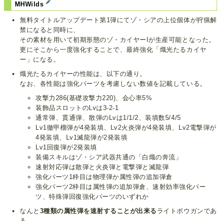
MHWilds
無料タイトルアップデート第1弾にてゾ・シアの上位個体が狩猟解
禁になると同時に、
その素材を用いて初期形態のゾ・カイヤーIが生産可能となった。
更にそこから一度強化することで、最終強化「熾光たるカイヤ
ー」になる。
熾光たるカイヤーの性能は、以下の通り。
なお、各性能は強化パーツを考慮しない数値を記載している。
攻撃力286(基礎攻撃力220)、会心率5%
装飾品スロットのLvは3-2-1
通常弾、貫通弾、散弾のLvは1/1/2、装填数5/4/5
Lv1徹甲榴弾が4発装填、Lv2火炎弾が4発装填、Lv2電撃弾が
4発装填、Lv1滅龍弾が2発装填
Lv1回復弾が2発装填
装備スキルはゾ・シア武器共通の「白熾の奔流」
速射対応弾は散弾と火炎弾と電撃弾と滅龍弾
強化パーツ1枠目は物理弾か属性弾の追加弾倉
強化パーツ2枠目は属性弾の追加弾倉、速射効率強化パー
ツ、特殊弾回復強化パーツのいずれか
なんと
3種類の属性弾を速射することが出来る
ライトボウガンであ
る。