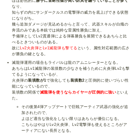
ほぼ必然的に
勝手に雷耐性値が高い防具を纏っていることが多く
なり、
知らずの内にサンダークルスの電撃弾の威力を底上げできる状態
になりがち。
幾ら追加ダメージが見込めるからと言って、武器スキルが白熾の
奔流のみである本銃では純粋な雷属性勝負に加え、
予備弾としてLv2貫通弾による弾幕勝負を展開できるあちらと比
べるときついものがある。
故に
Lv2火炎弾とLv1滅龍弾も撃てる
という、属性対応範囲の広さ
が勝負の鍵となる。
滅龍弾運用の場合もライバルは龍のアムニレーターとなる。
あちらはLv1滅龍弾の装填数の少なさを補うために火炎弾Lv2も撃
てるようになっているが、
火炎弾の
装填数が1
で強化しても
装填数2
と圧倒的に使いづらい性
能になっているので、
装填数の関係で
滅龍弾を使うならカイヤーが圧倒的に強い
といえ
た。
その後第4弾アップデートで巨戟アーティア武器の強化が追
加されたので、
よほど適当な強化をしない限りはあちらが優位になる。
こちらはやはりLv2火炎弾、Lv2電撃弾も使えるところがア
ーティアにない長所となる。