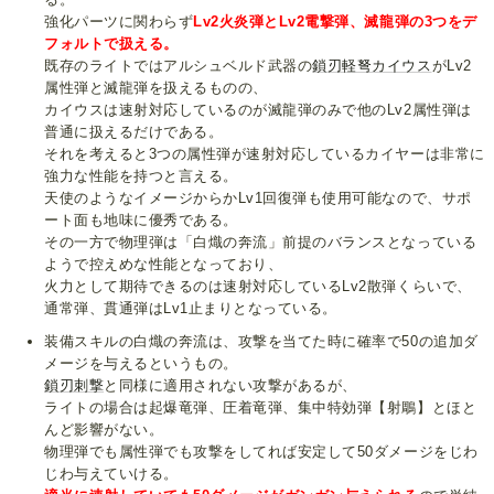
強化パーツに関わらず
Lv2火炎弾とLv2電撃弾、滅龍弾の3つをデ
フォルトで扱える。
既存のライトではアルシュベルド武器の
鎖刃軽弩カイウス
がLv2
属性弾と滅龍弾を扱えるものの、
カイウスは速射対応しているのが滅龍弾のみで他のLv2属性弾は
普通に扱えるだけである。
それを考えると3つの属性弾が速射対応しているカイヤーは非常に
強力な性能を持つと言える。
天使のようなイメージからかLv1回復弾も使用可能なので、サポ
ート面も地味に優秀である。
その一方で物理弾は「白熾の奔流」前提のバランスとなっている
ようで控えめな性能となっており、
火力として期待できるのは速射対応しているLv2散弾くらいで、
通常弾、貫通弾はLv1止まりとなっている。
装備スキルの白熾の奔流は、攻撃を当てた時に確率で50の追加ダ
メージを与えるというもの。
鎖刃刺撃
と同様に適用されない攻撃があるが、
ライトの場合は起爆竜弾、圧着竜弾、集中特効弾【射鵰】とほと
んど影響がない。
物理弾でも属性弾でも攻撃をしてれば安定して50ダメージをじわ
じわ与えていける。