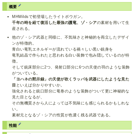
概要
MHWildsで初登場したライトボウガン。
千年の時を経て復活した最強の
護竜
、ゾ・シア
の素材を用いて生
産される。
他のゾ・シア武器と同様に、不気味さと神秘的を両立したデザイ
ンが特徴的。
青白い竜乳エネルギーが流れている禍々しい黒い銃身を
竜乳結晶で作られたと思われる白い装飾で包み隠しているのが特
徴。
そして銃床部分に2つ、発射口部分に6つの天使の羽のような装飾
がついている。
「ヨハネの黙示録」の天使が吹くラッパを武器にしたような見た
目
といえば分かりやすいか。
強化されると銃口部分に竜巻のような装飾がついて更に神秘的な
見た目となるが、
その無機質さから人によっては不気味にも感じられるかもしれな
い。
素材元となるゾ・シアの性質が色濃く残る武器である。
性能