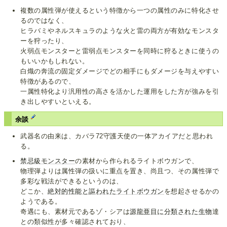
複数の属性弾が使えるという特徴から一つの属性のみに特化させ
るのではなく、
ヒラバミやネルスキュラのような火と雷の両方が有効なモンスタ
ーを狩ったり、
火弱点モンスターと雷弱点モンスターを同時に狩るときに使うの
もいいかもしれない。
白熾の奔流の固定ダメージでどの相手にもダメージを与えやすい
特徴があるので、
一属性特化より汎用性の高さを活かした運用をした方が強みを引
き出しやすいといえる。
余談
武器名の由来は、カバラ72守護天使の一体アカイアだと思われ
る。
禁忌級モンスター
の素材から作られるライトボウガンで、
物理弾よりは属性弾の扱いに重点を置き、尚且つ、その属性弾で
多彩な戦法ができるというのは、
どこか、
絶対的性能と謳われたライトボウガン
を想起させるかの
ようである。
奇遇にも、素材元であるゾ・シアは
源龍亜目に
分類された生物
達
との類似性が多々確認されており、