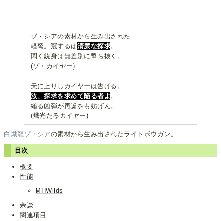
ゾ・シアの素材から生み出された
軽弩。冠するは
清廉な探求
。
閃く銃身は無差別に撃ち抜く。
(ゾ・カイヤー)
天に上りしカイヤーは告げる。
汝、探求を求めて陥る者よ
。
縋る凶弾が再誕をも妨げん。
(熾光たるカイヤー)
白熾龍ゾ・シア
の素材から生み出されたライトボウガン。
目次
概要
性能
MHWilds
余談
関連項目