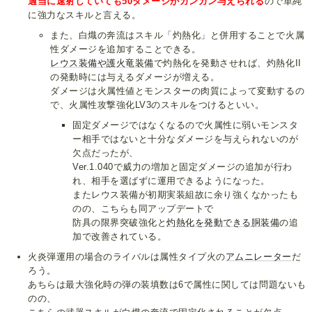
適当に速射していても50ダメージがガンガン与えられる
ので単純
に強力なスキルと言える。
また、白熾の奔流はスキル「灼熱化」と併用することで火属
性ダメージを追加することできる。
レウス装備や護火竜装備
で灼熱化を発動させれば、灼熱化II
の発動時には与えるダメージが増える。
ダメージは火属性値とモンスターの肉質によって変動するの
で、火属性攻撃強化LV3のスキルをつけるといい。
固定ダメージではなくなるので火属性に弱いモンスタ
ー相手ではないと十分なダメージを与えられないのが
欠点だったが、
Ver.1.040で威力の増加と固定ダメージの追加が行わ
れ、相手を選ばずに運用できるようになった。
またレウス装備が初期実装組故に余り強くなかったも
のの、こちらも同アップデートで
防具の限界突破強化と
灼熱化を発動できる胴装備
の追
加で改善されている。
火炎弾運用の場合のライバルは属性タイプ火の
アムニレーター
だ
ろう。
あちらは最大強化時の弾の装填数は6で属性に関しては問題ないも
のの、