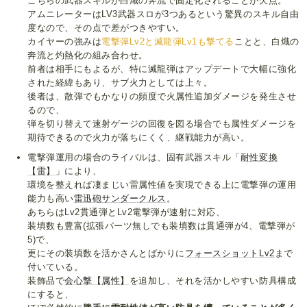
こちらの武器スキルが白熾の奔流で固定化されることが欠点。
アムニレーターはLV3武器スロが3つあるという驚異のスキル自由
度なので、その点で差がつきやすい。
カイヤーの強みは
電撃弾Lv2と滅龍弾Lv1も撃てる
ことと、白熾の
奔流と灼熱化の組み合わせ。
前者は相手にもよるが、特に滅龍弾はアップデートで大幅に強化
された経緯もあり、サブ火力としては上々。
後者は、散弾でもかなりの頻度で火属性追加ダメージを発生させ
るので、
弾を切り替えて速射ゲージの回復を図る場合でも属性ダメージを
期待できるので火力が落ちにくく、継戦能力が高い。
電撃弾運用の場合のライバルは、固有武器スキル「
耐性変換
【雷】
」により、
環境を整えれば凄まじい雷属性値を実現できる上に電撃弾の運用
能力も高い
雷迅砲サンダークルス
。
あちらはLv2貫通弾とLv2電撃弾が速射に対応、
装填数も豊富(拡張パーツ無しでも装填数は貫通弾が4、電撃弾が
5)で、
更にその装填数を活かさんとばかりに
フォースショットLv2
まで
付いている。
装飾品で
会心撃【属性】
を追加し、それを活かしやすい防具構成
にすると、