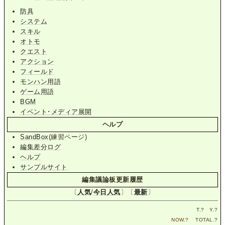
防具
システム
スキル
オトモ
クエスト
アクション
フィールド
モンハン用語
ゲーム用語
BGM
イベント･メディア展開
ヘルプ
SandBox
(練習ページ)
編集差分ログ
ヘルプ
サンプルサイト
編集議論板更新履歴
〔
人気
/
今日人気
〕〔
最新
〕
T.
?
Y.
?
NOW.
?
TOTAL.
?