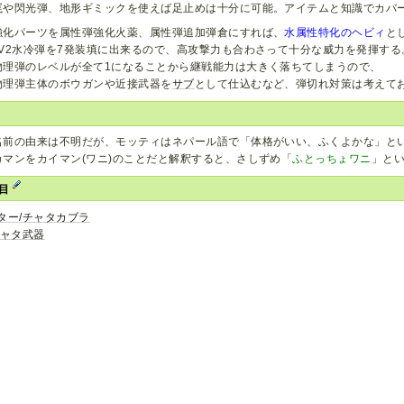
罠や閃光弾、地形ギミックを使えば足止めは十分に可能。アイテムと知識でカバ
強化パーツを属性弾強化火薬、属性弾追加弾倉にすれば、
水属性特化のヘビィ
と
LV2水冷弾を7発装填に出来るので、高攻撃力も合わさって十分な威力を発揮する
物理弾のレベルが全て1になることから継戦能力は大きく落ちてしまうので、
物理弾主体のボウガンや近接武器を
サブ
として仕込むなど、弾切れ対策は考えて
名前の由来は不明だが、モッティはネパール語で「体格がいい、ふくよかな」と
カマンをカイマン(ワニ)のことだと解釈すると、さしずめ「
ふとっちょワニ
」と
項目
ター/チャタカブラ
チャタ武器