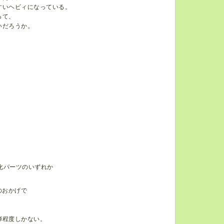
すいヘビィになっている。
って、
いだろうか。
化パーツのいずれか
のおかげで
。
。
弾程度しかない。