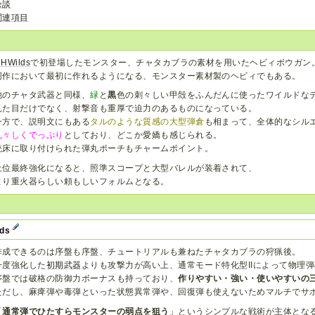
余談
関連項目
HWilds
で初登場したモンスター、チャタカブラの素材を用いたヘビィボウガン
同作において最初に作れるようになる、モンスター素材製のヘビィでもある。
他のチャタ武器と同様、
緑
と
黒
色の刺々しい甲殻をふんだんに使ったワイルドな
見た目だけでなく、射撃音も重厚で迫力のあるものになっている。
一方で、説明文にもある
タルのような質感の大型弾倉
も相まって、全体的なシル
丸々しくでっぷり
としており、どこか愛嬌も感じられる。
銃床に取り付けられた弾丸ポーチもチャームポイント。
上位最終強化になると、照準スコープと大型バレルが装着されて、
より重火器らしい頼もしいフォルムとなる。
lds
作成できるのは序盤も序盤、チュートリアルも兼ねたチャタカブラの狩猟後。
一度強化した
初期武器
よりも攻撃力が高い上、通常モード特化型IIによって物理
序盤では破格の防御力ボーナスも持っており、
作りやすい・強い・使いやすいの
ただし、麻痺弾や毒弾といった状態異常弾や、回復弾も使えないためマルチでサ
「
通常弾でひたすらモンスターの弱点を狙う
」というシンプルな戦術が主体とな