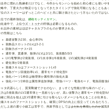
過去作に慣れた熟練者だけでなく、今作からモンハンを始めた初心者にも使いや
攻略中、丁度火力が物足りなくなってきたタイミングで強化可能になることもあ
下位のストーリーはずっとこのヘビィと共に駆け抜けたという方もいたのではな
上位での最終強化は、
纏砲モッティカマン
。
強化途中で、上位
ウズ・トゥナ
の狩猟は必要になるものの、
それ以外の素材はほぼチャタカブラのものが要求される。
その性能はこちら
基礎攻撃力230、会心率0%
装飾品スロットのLvは3-2-1
防御力ボーナス+15
通常弾、貫通弾、散弾のLVは2/1/1、装填数5/3/3
LV1竜撃弾が2発装填、LV1水冷弾が6発装填、LV1減気弾が4発装填
硬化弾が2発装填
装備スキルはファーストショットLv3
竜熱ゲージ回復効率Lv1、通常モード特化型II
強化パーツ1枠目は物理弾か属性弾の強化火薬
強化パーツ2枠目は属性弾追加弾倉、増強パーツ・竜熱モード、竜熱回復強
チャタ武器らしく、質実剛健でクセのない、まっすぐな性能が持ち味のヘビィ。
主力は5発装填のLV2通常弾と一見頼りないが、高い攻撃力と通常モード特化型II
的確に弱点を狙えばLV3通常弾に引けを取らないダメージを与えることが出来る
装備スキルのファーストショットも、確実にDPSの向上に役立ってくれるだろう
ただし上述の通り小細工は苦手で、拘束手段としては
よだれを再現したのか
減気