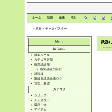
[
ホーム
|
新規
|
編集
|
添付
]
>
武器
> チャタバスター
Menu
武器
Last-mod
はじめに
編集ルール
カテゴリ分類
編集議論場
編集議論の前に
雑談板
旧編集議論過去ログ
管理・要望
カテゴリ
シリーズ
モンスター
環境生物
アイテム