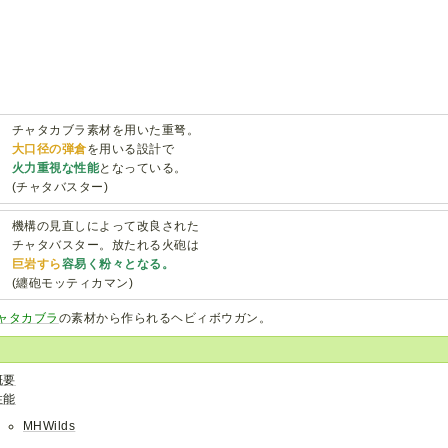
チャタカブラ素材を用いた重弩。
大口径の弾倉
を用いる設計で
火力重視な性能
となっている。
(チャタバスター)
機構の見直しによって改良された
チャタバスター。放たれる火砲は
巨岩すら
容易く粉々となる。
(纏砲モッティカマン)
ャタカブラ
の素材から作られるヘビィボウガン。
概要
性能
MHWilds