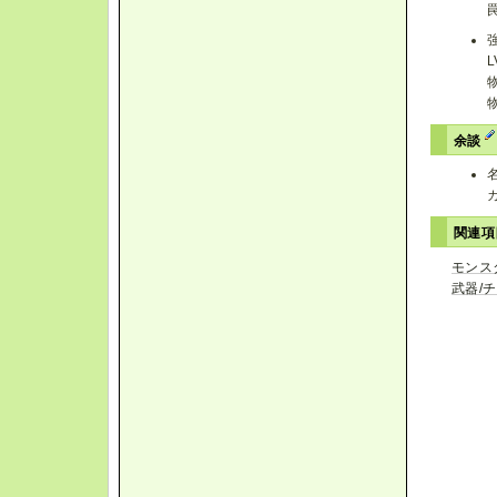
余談
関連
モンス
武器/