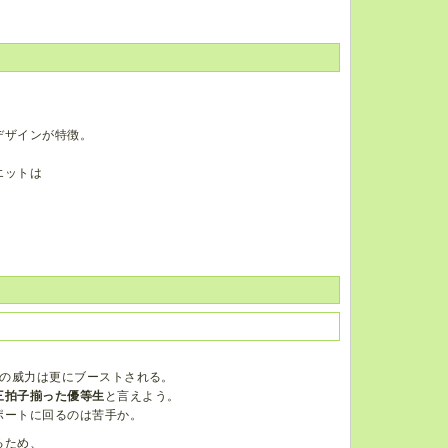
。
デザインが特徴。
エットは
弾の威力は更にブーストされる。
三拍子揃った優等生
と言えよう。
ポートに回るのは苦手か。
るため、