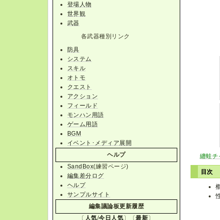
登場人物
世界観
武器
各武器種別リンク
防具
システム
スキル
オトモ
クエスト
アクション
フィールド
モンハン用語
ゲーム用語
BGM
イベント･メディア展開
ヘルプ
纏蛙チ
SandBox
(練習ページ)
目次
編集差分ログ
ヘルプ
サンプルサイト
編集議論板更新履歴
〔
人気
/
今日人気
〕〔
最新
〕