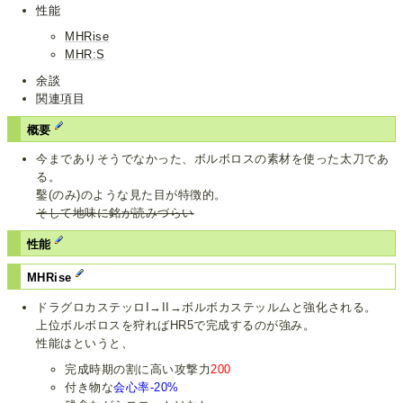
性能
MHRise
MHR:S
余談
関連項目
概要
今までありそうでなかった、ボルボロスの素材を使った太刀であ
る。
鑿(のみ)のような見た目が特徴的。
そして地味に銘が読みづらい
性能
MHRise
ドラグロカステッロI→II→ボルボカステッルムと強化される。
上位ボルボロスを狩ればHR5で完成するのが強み。
性能はというと、
完成時期の割に高い攻撃力
200
付き物な
会心率-20%