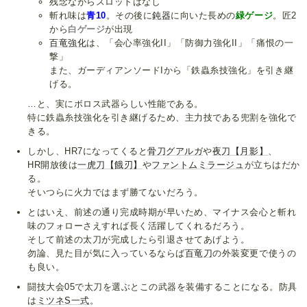
残念ながらスロットはなし
斬れ味は
青10
。その後に
鈍器
に向いた長めの
緑ゲージ
。匠2
から
白ゲージ
が出現
百竜強化
は、「会心率強化II」「防御力強化II」「痛恨の一
撃」
また、ガーディアンソードIから「鉄蟲糸技強化」を引き継
げる。
…と、実にボロス武器らしい性能である。
特に鉄蟲糸技強化を引き継げるため、主力技である兜割を強化で
きる。
しかし、HR7になってくると
骨刀グアルガ
や
夜刀【月影】
、
HR開放後は
一虎刀【餓刃】
や
ファントムミラージュ
が立ちはだか
る。
そいつらに火力ではまず勝てないだろう。
とはいえ、前述の通り完成時期が早いため、マイナス会心と斬れ
味のフォローさえすれば長く活躍してくれるだろう。
そして前述の太刀が完成したら引退させてあげよう。
勿論、見た目が気に入っているならば
百竜刀
の外装変更で使うの
も良い。
闘技大会05で太刀を選ぶとこの武器を装備することになる。防具
は
ミツネS一式
。