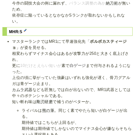
今作の闘技大会の例に漏れず、
バランス調整の為か
納刀術
が無い
ため、
依存症に陥っているとなかなかSランクが取れないかもしれな
い。
MHR:S
マスターランクではMR1にて早速強化先「
ボルボカスティージ
ョ
」が姿を見せる。
相変わらずマイナス会心はあるが攻撃力が250と大きく底上げさ
れ、
更に
10だけとえらい短いが
素で
白ゲージ
まで付与されるようにな
った。
上位の頃に挙がっていた強豪はいずれも強化が遅く、骨刀グアル
ガは青ゲージ止まり。
カムラ武器
なども匠無しでは白が出ないので、MR1武器としては
中々のポテンシャルである。
短い斬れ味は
剛刃研磨
で補うのがベターか。
ライバルは
熊の筆
。同じく素でやたら短いが白ゲージが出
る。
期待値ではこちらが上回るが、
期待値は期待値でしかないのでマイナス会心が嫌ならそちら
という選択肢もある。