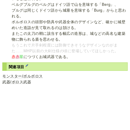
ベルグブルグのベルグはドイツ語で山を意味する「Berg」、
ブルグは同じくドイツ語から城塞を意味する「Burg」からと思わ
れる。
ボルボロスの頭部や防具や武器全体のデザインなど、確かに城壁
めいた造詣が見て取れるのは頷ける。
またこの太刀の鞘に該当する幅広の造形は、城などの高名な建築
物に飾られる盾を思わせる。
もうこれで片手剣程度には防御できそうなデザインなのがま
た……MHP以前の大剣仕様の頃に登場していてほしかった。
赤
赤
翠
につづくお城武器である。
関連項目
モンスター/ボルボロス
武器/ボロス武器