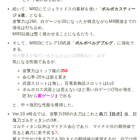
続いて、MR2にてジュラトドスの素材を使い「
ボルボカスティー
ジョ改
」となる。
攻撃力は260、白ゲージが20になったが残念ながらMR開放までの
強化は打ち止め。
MR3以後は暫く寝かせることになるだろう。
そして、MR20にてレア10武器「
ボルボベルグブルグ
」に強化で
きる。
何か響きが似ているが
コイツ
とは関係ない、はず
気になる性能であるが、
攻撃力はトップ級の
350
会心率-20％は据え置き
武器スロットは無し。百竜装飾品スロットはLv2
ボルボロス武器とは思えないほど
長い白ゲージ
(70)が発生、
匠3から
紫ゲージ
まで出る
と、中々強烈な性能を獲得した。
Ver.10.x時点では、攻撃力350の太刀はこれと
轟刀【餓虎】改
、
巨
塊刀ゴルティタン
の3本。
ゴルティタン以外はマイナス会心であり、マイナス分の期待値で
*1
見ると轟刀に若干劣る
。
紫まで出せば全太刀でも3位タイの期待値が発現するが、白では中