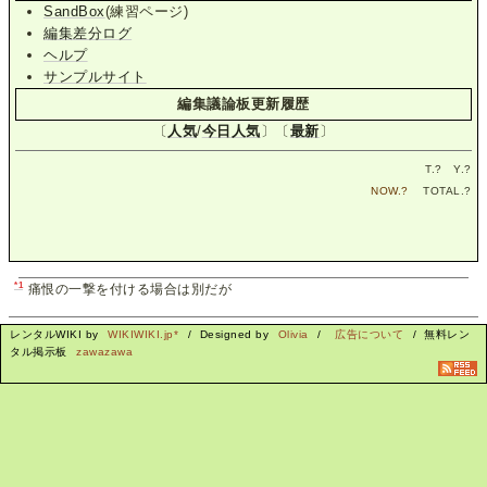
SandBox
(練習ページ)
編集差分ログ
ヘルプ
サンプルサイト
編集議論板更新履歴
〔
人気
/
今日人気
〕〔
最新
〕
T.
?
Y.
?
NOW.
?
TOTAL.
?
*1
痛恨の一撃を付ける場合は別だが
レンタルWIKI by
WIKIWIKI.jp*
/ Designed by
Olivia
/
広告について
/ 無料レン
タル掲示板
zawazawa