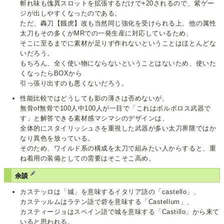
斬れ味も傀異スロットを拡張するだけで+20されるので、紫ゲー
ジが出しやすくなったのである。
ただ、轟刀【餓虎】改も当然同じ強化を受けられる上、他の属性
太刀もその多くがMRでの一発生産に対応しているため、
そこに至るまでに素材が足りず作れないということはほとんどな
いだろう。
もちろん、全く使い物にならないということはないため、使いた
くなったらBOXから
引っ張り出すのも悪くないだろう。
性能比較ではどうしても影の薄さは否めないが、
無骨of無骨で100人中100人が一目で「これはボルボロス武器で
す」と解答できる素材感マシマシのデザインは、
全体的にスタイリッシュさを重視した武器が多い太刀界隈ではか
なり異色を放っている。
そのため、ワイルド系の構成を太刀で組みたい人からすると、重
ね着用の装備としての需要はそこそこ高め。
余談
カステッロは「城」を意味するイタリア語の「castello」、
カステッルムはラテン語で砦を意味する「Castellum」、
カスティージョはスペイン語で城を意味する「Castillo」から来て
いると思われる。