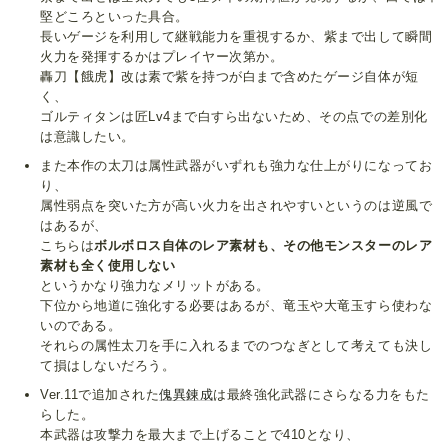
堅どころといった具合。
長いゲージを利用して継戦能力を重視するか、紫まで出して瞬間
火力を発揮するかはプレイヤー次第か。
轟刀【餓虎】改は素で紫を持つが白まで含めたゲージ自体が短
く、
ゴルティタンは匠Lv4まで白すら出ないため、その点での差別化
は意識したい。
また本作の太刀は属性武器がいずれも強力な仕上がりになってお
り、
属性弱点を突いた方が高い火力を出されやすいというのは逆風で
はあるが、
こちらは
ボルボロス自体のレア素材も、その他モンスターのレア
素材も全く使用しない
というかなり強力なメリットがある。
下位から地道に強化する必要はあるが、竜玉や大竜玉すら使わな
いのである。
それらの属性太刀を手に入れるまでのつなぎとして考えても決し
て損はしないだろう。
Ver.11で追加された
傀異錬成
は最終強化武器にさらなる力をもた
らした。
本武器は攻撃力を最大まで上げることで410となり、