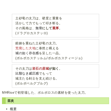
土砂竜の太刀は、硬度と重量を
活かして力でもって叩き斬る。
その風格は、
無骨
にして
重厚
。
(ドラグロカステッロ)
鍛錬を重ねた土砂竜の太刀。
荒廃した大地
に泰然と構える
城の如く存在感
を呈した一品。
(ボルボカステッルム/ボルボカスティージョ)
その太刀は
岩石の居城
が如く
。
比類なき威圧感
でもって
城主たる剣士を支え続ける。
(ボルボベルグブルグ)
MHRiseで初登場した、ボルボロスの素材を使った太刀。
目次
概要