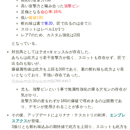
高めの攻撃力700
高い攻撃力と噛み合った
強撃ビン
足枷となる
会心率-15%
低い
爆破180
斬れ味は素で
青20
。匠で出るのは全て
白
スロットはレベル1が1つ
レア7のため、カスタム強化は2回
となっている。
対抗馬としては
テオ=キャッスル
が存在した。
あちらは此方より若干攻撃力が低く、スロットも存在せず、匠で
出る白も短いが、
爆破属性値は此方を上回る300であり、素の斬れ味も此方より長
いとなっており、手強い存在であった。
ウルムースマッシャーIII
?何それ?
尤も、強撃ビンという事で無属性強化の乗る
デモン
の存在が
気がかり。
攻撃力30の差をわずか180の爆破で埋めきるのは困難であ
り、デモンが使用されることが多かった。
その後、アップデートによりナナ・テスカトリの剣斧、
エンプレ
スアクス
が登場。
3振りとも斬れ味込みの期待値で此方を上回り、スロットも此方を