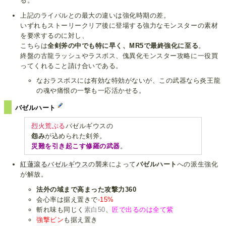
る。
上記のライバルとの最大の違いは強化時期の差。
いずれもストーリークリア後に登場する強力なモンスターの素材
を要求するのに対し、
こちらは
全剣斧の中でも特に早く、MR5で最終強化に至る
。
終盤の古龍ラッシュやラスボス、傀異化モンスター攻略に一役買
ってくれること請け合いである。
なおラスボスには有効な特効がないが、この武器なら炎王龍
の魂や痛恨の一撃も一応活かせる。
バゼルハート
烈火荒ぶる
バゼルギウスの
怨み
が込められた剣斧。
災難を引き起こす修羅の武器
。
紅蓮滾るバゼルギウス
の襲来によって
バゼルハート
への派生強化
が解放。
法外の域まで高まった攻撃力360
会心率は据え置きで
-15%
斬れ味も同じく
素白50
、
匠で出るのは全て紫
強撃ビン
も据え置き