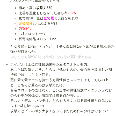
バゼルラーバに最終強化できる。
極めて高い
攻撃力350
改善も悪化もしなかった会心率
-15%
素で
白50
、匠は
全て紫
と良好な斬れ味
爆破属性20
は添えるだけ
強撃ビン
Lv1スロット一つ
百竜装飾品スロットLv2
となり順当に強化されたが、十分な白に匠1から紫が出る斬れ味の
強化が目立つか。
少なくともMHW:Iとは比較にならない高性能である。
ライバルは上位同様
鎧怨鬼斧シムタスルト
が有力。
あちらは攻撃力こそこちらより低いものの、会心率を加味した期
待値ではこちらを上回る。
更に素で紫ゲージを持つうえ属性値とスロットでもこちらの上
と、こちらが勝るのは攻撃力だけ。
百竜スロットの差はなく、ビン追撃や属性解放フィニッシュなど
の会心率が関係ない攻撃では勝る点が救いか。
テスカ・デル・バルテ
はこちらを大きく上回る属性値と百竜スロ
ットLv3を持つものの、
攻撃力とビンの差が大きくなってきたため住み分けはできてい