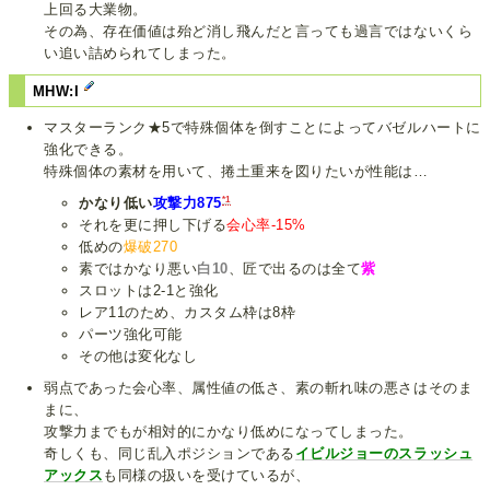
上回る大業物。
その為、存在価値は殆ど消し飛んだと言っても過言ではないくら
い追い詰められてしまった。
MHW:I
マスターランク★5で特殊個体を倒すことによってバゼルハートに
強化できる。
特殊個体の素材を用いて、捲土重来を図りたいが性能は…
*1
かなり低い
攻撃力875
それを更に押し下げる
会心率-15%
低めの
爆破270
素ではかなり悪い
白10
、匠で出るのは全て
紫
スロットは2-1と強化
レア11のため、カスタム枠は8枠
パーツ強化可能
その他は変化なし
弱点であった会心率、属性値の低さ、素の斬れ味の悪さはそのま
まに、
攻撃力までもが相対的にかなり低めになってしまった。
奇しくも、同じ乱入ポジションである
イビルジョーのスラッシュ
アックス
も同様の扱いを受けているが、