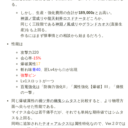
る。
しかし、生産・強化費用の合計が
189,000z
とお高い。
神源ノ雷成リ
や
龍天剣斧ロスドナータ
どころか、
同じく三段階である
神淵ノ風成リ
や
グランドカオス
(直接生
産)をも上回る。
作るにはまず懐事情との相談から始まるだろう。
性能は
攻撃力220
会心率
-15%
爆破属性
17
斬れ味
青40
、匠Lv4から
白
が出現
強撃ビン
Lv1スロットが一つ
百竜強化
は「防御力強化II」「属性強化【爆破】III」「痛恨
の一撃」
同じ爆破属性の
禍ツ斧の幽鬼シムタス
と比較すると、より物理方
面へ尖らせた性能である。
マイナス会心は若干痛手だが、それでも単純な期待値ではシムタ
スを上回る。
同時に追加された
テオ＝アルクスI
は属性特化なので、Ver.2.0では