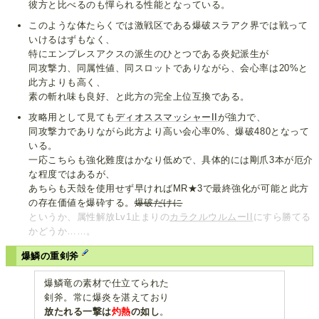
彼方と比べるのも憚られる性能となっている。
このような体たらくでは激戦区である爆破スラアク界では戦って
いけるはずもなく、
特にエンプレスアクスの派生のひとつである炎妃派生が
同攻撃力、同属性値、同スロットでありながら、会心率は20%と
此方よりも高く、
素の斬れ味も良好、と此方の完全上位互換である。
攻略用として見ても
ディオススマッシャーII
が強力で、
同攻撃力でありながら此方より高い会心率0%、爆破480となって
いる。
一応こちらも強化難度はかなり低めで、具体的には剛爪3本が厄介
な程度ではあるが、
あちらも天殻を使用せず早ければMR★3で最終強化が可能と此方
の存在価値を爆砕する。
爆破だけに
というか、属性解放Lv1止まりの
カラクルウルムーII
にすら勝てる
かどうか……。
爆鱗の重剣斧
爆鱗竜の素材で仕立てられた
剣斧。常に爆炎を湛えており
放たれる一撃は
灼熱
の如し
。