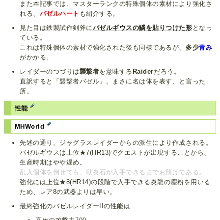
また本記事では、マスターランクの特殊個体の素材により強化さ
れる、
バゼルハート
も紹介する。
見た目は鉄製試作剣斧に
バゼルギウスの鱗を貼りつけた形
となっ
ている。
これは特殊個体の素材で強化された後も同様であるが、
多少
青み
がかかる。
レイダーのつづりは
襲撃者
を意味する
Raider
だろう。
直訳すると「襲撃者バゼル」。まさに名は体を表す、と言った
所。
性能
MHWorld
先述の通り、ジャグラスレイダーからの派生により作成される。
バゼルギウスは上位★7(HR13)でクエストが出現することから、
生産時期はやや遅め。
乱入個体を倒せても、獄炎石が入手できるまでお預けである。
強化には上位★8(HR14)の段階で入手できる炎龍の塵粉を用いる
ため、レア8の武器よりは早い。
最終強化のバゼルレイダーIIの性能は