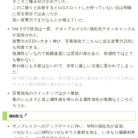
そこそこ棲み分けされていた。
この二振りと比較するとLv1スロットしか持っていない点は明確
に劣る部分ではあったが、
高い攻撃力でまだなんとか補えていた。
Ver.3.0で状況は一変。テオ＝アルクスIに強化先テオ＝キャッスル
が追加された。
攻撃力が210へ大きく伸び、百竜強化でこちらに迫る攻撃力218に
も到達できる。
強属性ビンなので覚醒速度には雲泥の差があり、快適性ではとて
も敵わない。
斬れ味にも大差はないので、非常に厳しい立場に置かれてしまっ
た。
新大陸では嫁に食われ、現大陸では夫に食われたりとバゼル斧は
テスカト種の剣斧に食われがちである。
百竜強化のラインナップは少々微妙。
素のシムタスと並ぶ属性値を得られる属性強化が無難なところだ
ろうか。
MHR:S
サンブレイクへのアップデートに伴い、MRの強化先が追加。
バゼルラシュにMRのバゼルギウス素材を加え、いきなり爆鱗剣斧