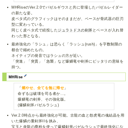
MHRiseのVer.2.0でバゼルギウスと共に登場したバゼルレイダー
の新たな姿。
皮ペタ式のグラフィックはそのままだが、ベースが骨武器の巨刃
型に変わっている。
同じく皮ペタ式で続投した
ジュラトドスの剣斧
とベースが入れ替
わった形となる。
最終強化の「ラシュ」は恐らく「ラッシュ(rush)」を字数制限の
都合で縮めたもの。
ネイティブの発音ではラシュの方が近い。
「突進」「突貫」「急襲」など爆鱗竜や剣斧にピッタリの意味を
持つ。
MHRise
「
燃やせ、全てを無に帰せ
」
命ずるは破壊を司る者か…。
爆鱗竜の剣斧、その強化版。
(爆鱗剣斧バゼルラシュ)
Ver.2.0時点から最終強化が可能。古龍の血と怨虎竜の魂結晶を用
いた爆鱗の重剣斧IIを挟み、
宝玉と炎龍の塵粉を使って爆鱗剣斧バゼルラシュで最終強化にな