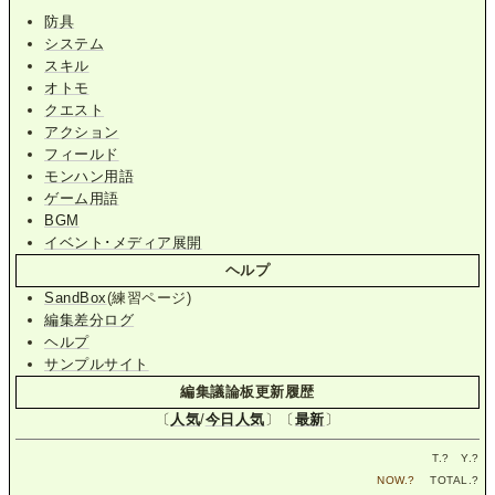
防具
システム
スキル
オトモ
クエスト
アクション
フィールド
モンハン用語
ゲーム用語
BGM
イベント･メディア展開
ヘルプ
SandBox
(練習ページ)
編集差分ログ
ヘルプ
サンプルサイト
編集議論板更新履歴
〔
人気
/
今日人気
〕〔
最新
〕
T.
?
Y.
?
NOW.
?
TOTAL.
?