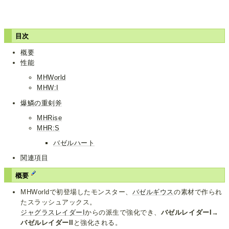
目次
概要
性能
MHWorld
MHW:I
爆鱗の重剣斧
MHRise
MHR:S
バゼルハート
関連項目
概要
MHWorldで初登場したモンスター、
バゼルギウス
の素材で作られ
たスラッシュアックス。
ジャグラスレイダーI
からの派生で強化でき、
バゼルレイダーI→
バゼルレイダーII
と強化される。