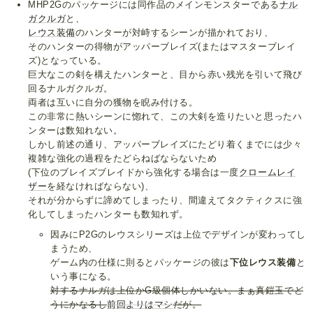
MHP2Gのパッケージには同作品のメインモンスターである
ナル
ガクルガ
と、
レウス装備
のハンターが対峙するシーンが描かれており、
そのハンターの得物がアッパーブレイズ(またはマスターブレイ
ズ)となっている。
巨大なこの剣を構えたハンターと、目から赤い残光を引いて飛び
回るナルガクルガ。
両者は互いに自分の獲物を睨み付ける。
この非常に熱いシーンに惚れて、この大剣を造りたいと思ったハ
ンターは数知れない。
しかし前述の通り、アッパーブレイズにたどり着くまでには少々
複雑な強化の過程をたどらねばならないため
(下位のブレイズブレイドから強化する場合は一度
クロームレイ
ザー
を経なければならない)、
それが分からずに諦めてしまったり、間違えてタクティクスに強
化してしまったハンターも数知れず。
因みにP2Gのレウスシリーズは上位でデザインが変わってし
まうため、
ゲーム内の仕様に則るとパッケージの彼は
下位レウス装備
と
いう事になる。
対するナルガは上位かG級個体しかいない。まぁ真鎧玉でど
うにかなるし
前回
よりは
マシ
だが。