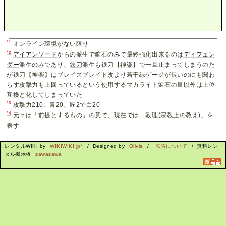
*1
オンライン環境がない限り
*2
アイアンソード
からの派生で鉱石のみで最終強化出来るのは
ディフェン
ダー
派生のみであり、
鉄刀
派生も鉄刀【神楽】で一旦止まってしまうのだ
が鉄刀【神楽】はブレイズブレイド改より若干緑ゲージが長いのにも関わ
らず攻撃力も上回っているという使用するマカライト鉱石の量以外は上位
互換と化してしまっていた
*3
攻撃力210、青20、匠2で白20
*4
元々は「前提とするもの」の意で、現在では「教理(宗教上の教え)」を
表す
レンタルWIKI by
WIKIWIKI.jp*
/ Designed by
Olivia
/
広告について
/ 無料レン
タル掲示板
zawazawa