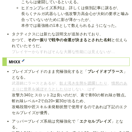
こちらは健闘しているといえる。
ヒドゥンブレイズ
系列は、詳しくは個別記事に譲るが、
長らくナルガ武器らしい低攻撃力高会心が大剣の要求と噛み
合っていないがために影が薄かったが、
本作では最強格の1本として数えられるようになった。
タクティクスには新たな説明文が追加されており、
かつて、
その一振りで戦争の命運が決まるとされた名剣
と伝えら
れていたそうだ。
プレイヤーからすればそんな大層な性能には見えないが…
MHXX
ブレイズブレイドのまま究極強化すると「
ブレイドオブラース
」
となる。
武器銘にラースとあるが、
飢え渇き生態を蹂躙したり
、
憤怒のあ
まりに世界を滅ぼそうとしたり
はしない…はず
攻撃力340とスロット2は良いのだが、素で青80の斬れ味が難点。
斬れ味レベル+2で白20+紫30が出るため、
攻略段階や匠スキル未発動状態で使用するのであれば下記のエク
セルブレイズが優秀。
アッパーブレイズ系統は究極強化で「
エクセルブレイズ
」とな
る。