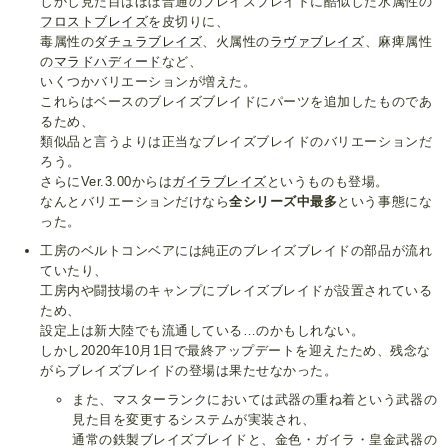
しかし見た目はほぼ普通のブレイズブレイドに酷似した氷属性の
フロストブレイズ
を皮切りに、
毒属性の
ダチュラブレイズ
、火属性の
ラヴァブレイズ
、麻痺属性
の
マラドハディード
など、
いくつかバリエーションが増えた。
これらはベースのブレイズブレイドにパーツを追加したものであ
るため、
類似品と言うよりは正当なブレイズブレイドのバリエーションだ
ろう。
さらにVer.3.00からは
ガイラブレイズ
というものも登場。
なんとバリエーションだけなら
全シリーズ中最多
という事態にな
った。
工房のベルトコンベアには純正のブレイズブレイドの部品が流れ
ていたり、
工房内や闘技場のキャンプにブレイズブレイドが設置されている
ため、
設定上は新大陸でも流通している…のかもしれない。
しかし2020年10月1日で最終アップデートを迎えたため、残念な
がらブレイズブレイドの登場は果たせなかった。
また、マスターランクにおいては武器の重ね着という武器の
見た目を変更するシステムが実装され、
通常の鉄製ブレイズブレイドと、金色・ガイラ・皇金武器の