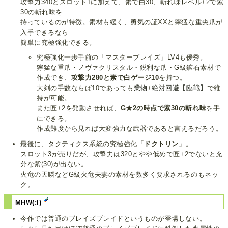
攻撃力340とスロット1に加えて、素で白30、斬れ味レベル+2で紫
30の斬れ味を
持っているのが特徴。素材も緩く、勇気の証XXと獰猛な重尖爪が
入手できるなら
簡単に究極強化できる。
究極強化一歩手前の「マスターブレイズ」LV4も優秀。
獰猛な重爪・ノヴァクリスタル・鋭利な爪・G級鉱石素材で
作成でき、
攻撃力280と素で白ゲージ10
を持つ。
大剣の手数ならば10であっても
業物
+
絶対回避【臨戦】
で維
持が可能。
また匠+2を発動させれば、
G★2の時点で紫30の斬れ味
を手
にできる。
作成難度から見れば大変強力な武器であると言えるだろう。
最後に、タクティクス系統の究極強化「
ドクトリン
」。
スロット3が売りだが、攻撃力は320とやや低めで匠+2でないと充
分な紫(30)が出ない。
火竜の天鱗などG級火竜夫妻の素材を数多く要求されるのもネッ
ク。
MHW(:I)
今作では普通のブレイズブレイドというものが登場しない。