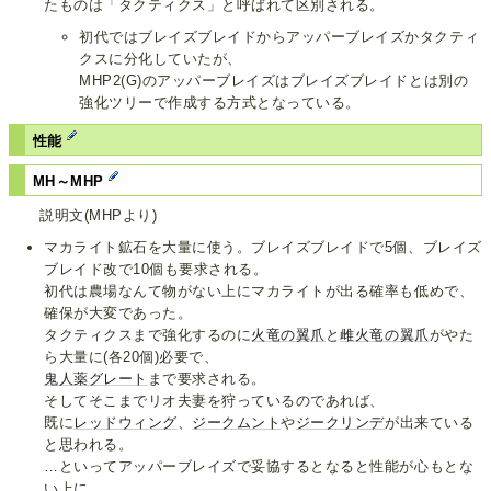
たものは「タクティクス」と呼ばれて区別される。
初代ではブレイズブレイドからアッパーブレイズかタクティ
クスに分化していたが、
MHP2(G)のアッパーブレイズはブレイズブレイドとは別の
強化ツリーで作成する方式となっている。
性能
MH～MHP
説明文(MHPより)
マカライト鉱石を大量に使う。ブレイズブレイドで5個、ブレイズ
ブレイド改で10個も要求される。
初代は農場なんて物がない上にマカライトが出る確率も低めで、
確保が大変であった。
タクティクスまで強化するのに
火竜の翼爪
と
雌火竜の翼爪
がやた
ら大量に(各20個)必要で、
鬼人薬グレート
まで要求される。
そしてそこまでリオ夫妻を狩っているのであれば、
既に
レッドウィング
、
ジークムント
や
ジークリンデ
が出来ている
と思われる。
…といってアッパーブレイズで妥協するとなると性能が心もとな
い上に、