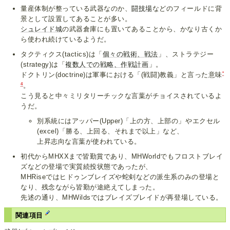
量産体制が整っている武器なのか、
闘技場
などのフィールドに背
景として設置してあることが多い。
シュレイド城
の武器倉庫にも置いてあることから、かなり古くか
ら使われ続けているようだ。
タクティクス(tactics)は「
個々の戦術、戦法
」、ストラテジー
(strategy)は「
複数人での戦略、作戦計画
」。
*
ドクトリン(doctrine)は軍事における「(戦闘)教義」と言った意味
4
。
こう見ると中々ミリタリーチックな言葉がチョイスされているよ
うだ。
別系統にはアッパー(Upper)「上の方、上部の」やエクセル
(excel)「勝る、上回る、それまで以上」など、
上昇志向な言葉が使われている。
初代からMHXXまで皆勤賞であり、MHWorldでもフロストブレイ
ズなどの登場で実質続投状態であったが、
MHRiseではヒドゥンブレイズや蛇剣などの派生系のみの登場と
なり、残念ながら皆勤が途絶えてしまった。
先述の通り、MHWildsではブレイズブレイドが再登場している。
関連項目