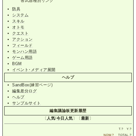
各武器種別リンク
防具
システム
スキル
オトモ
クエスト
アクション
フィールド
モンハン用語
ゲーム用語
BGM
イベント･メディア展開
ヘルプ
SandBox
(練習ページ)
編集差分ログ
ヘルプ
サンプルサイト
編集議論板更新履歴
〔
人気
/
今日人気
〕〔
最新
〕
T.
?
Y.
?
NOW.
?
TOTAL.
?