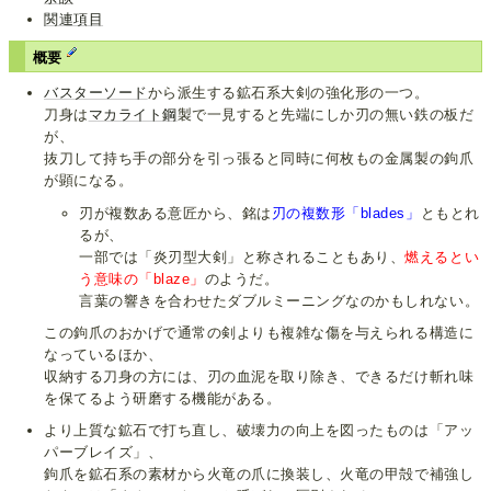
関連項目
概要
バスターソード
から派生する鉱石系大剣の強化形の一つ。
刀身は
マカライト鋼
製で一見すると先端にしか刃の無い鉄の板だ
が、
抜刀して持ち手の部分を引っ張ると同時に何枚もの金属製の鉤爪
が顕になる。
刃が複数ある意匠から、銘は
刃の複数形「blades」
ともとれ
るが、
一部では「炎刃型大剣」と称されることもあり、
燃えるとい
う意味の「blaze」
のようだ。
言葉の響きを合わせたダブルミーニングなのかもしれない。
この鉤爪のおかげで通常の剣よりも複雑な傷を与えられる構造に
なっているほか、
収納する刀身の方には、刃の血泥を取り除き、できるだけ斬れ味
を保てるよう研磨する機能がある。
より上質な鉱石で打ち直し、破壊力の向上を図ったものは「アッ
パーブレイズ」、
鉤爪を鉱石系の素材から火竜の爪に換装し、火竜の甲殻で補強し