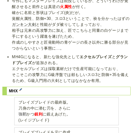
今作にもマスターブレイズは続投しているが、どういうわけか覚
醒させると前作とは真逆の
火属性
が付く。
確かに名前と形状はブレイズ(炎)だが。
覚醒火属性、防御+30、スロ3ということで、袂を分かったはずの
ガンキン大剣
と性能がダダ被りしてしまっており、
相手は元来の高攻撃力に加え、匠でこちらと同量の白ゲージまで
手にするという躍進を遂げたため、
作成のしやすさと匠発動時の青ゲージの長さ以外に勝る部分が見
つからないという事態に…。
MH4Gになると、新たな強化先として
エクセルブレイズ
と
グラン
ドブレイズ
が追加される。
エクセルブレイズは採取素材だけで生産可能になっており、
そこそこの攻撃力にG級序盤では頼もしいスロ3と防御+35を備え
るため、G級入門用の大剣としてはなかなか有用。
MHX
ブレイズブレイドの最終版。
刀身の中に潜む刃を、さらに
強靭
かつ
鋭利
に鍛えあげた。
(レイジブレイド)
ブレイズブレイドを元に作成