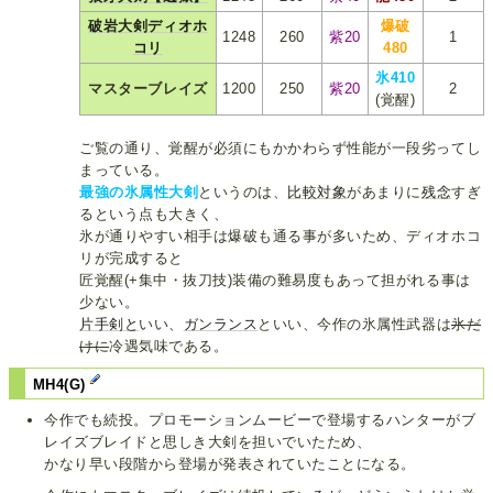
破岩大剣ディオホ
爆破
1248
260
紫20
1
コリ
480
氷410
マスターブレイズ
1200
250
紫20
2
(覚醒)
ご覧の通り、覚醒が必須にもかかわらず性能が一段劣ってし
まっている。
最強の氷属性大剣
というのは、
比較
対象
があまりに
残念
すぎ
るという点も大きく、
氷が通りやすい相手は爆破も通る事が多いため、ディオホコ
リが完成すると
匠覚醒(+集中・抜刀技)装備の難易度もあって担がれる事は
少ない。
片
手
剣
と
いい、
ガン
ランス
といい、今作の氷属性武器は
氷だ
けに
冷遇気味である。
MH4(G)
今作でも続投。プロモーションムービーで登場するハンターがブ
レイズブレイドと思しき大剣を担いでいたため、
かなり早い段階から登場が発表されていたことになる。