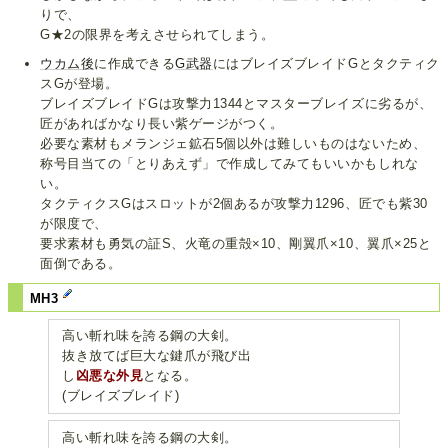
りで、
G★2の限界を考えさせられてしまう。
ウカム後
に作成できる
G武器
にはブレイズブレイドGとタクティク
スGが登場。
ブレイズブレイドGは攻撃力1344とマスターブレイズに劣るが、
匠があればかなり長い紫ゲージがつく。
必要な素材もメランジェ鉱石5個以外は難しいものはないため、
称号目当ての「とりあえず」で作成してみてもいいかもしれな
い。
タクティクスGはスロットが2個あるが攻撃力1296、匠でも紫30
が限度で、
要求素材も勇気の証S、火竜の重殻×10、剛翼爪×10、翼爪×25と
面倒である。
MH3
高い斬れ味を誇る鋼の大剣。
抜き放てば巨大な鍵爪が飛び出
し
凶悪な外見
となる。
(ブレイズブレイド)
高い斬れ味を誇る鋼の大剣。