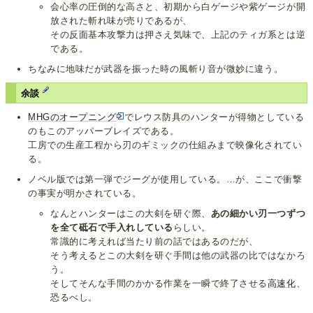
会心率の圧倒的な高さと、初期から白ゲージや紫ゲージが開
放された斬れ味が売りであるが、
その反面基本攻撃力は押さえ気味で、上記のティガ系とは逆
である。
ちなみに地味だが武器を振った時の風斬り音が微妙に違う。
余談
MHGのオープニング
でレウス防具のハンターが得物としている
のもこのアッパーブレイズである。
工房での生産工程から刃のギミックの仕組みまで映像化されてい
る。
ノベル版では第一弾でジーグが使用している。…が、ここで衝撃
の事実が明かされている。
なんとハンターはこの大剣を研ぐ際、
あの細かい刃一つずつ
を全て砥石で手入れしている
らしい。
常識的に考えれば当たり前の話ではあるのだが、
そう考えるとこの大剣を研ぐ手間は他の武器の比ではなかろ
う。
そしてそんな手間のかかる作業を一瞬で終了させる
高速化
、
恐るべし。