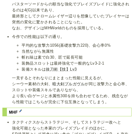
バスターソードからの順当な強化でブレイズブレイドに強化され
るのは4(G)以来であり、
最終形としてクロームレイザー辺りを想像していたプレイヤーは
突然の変化に驚かされることになった。
なお、デザインはMHWorldのものを採用している。
今作での性能は以下の通り。
平均的な攻撃力1056(基礎攻撃力220)、会心率0%
当然ながら無属性
斬れ味は素で白30、匠で延長可能
装飾品スロットは最終強化で一般的なLv3-2-1
装備スキルは
抜刀術【技】Lv3
一見するとそれなりにまとまった性能に見えるが、
シーウー素材の大剣、
暗大剣プルガヴル
が同じ攻撃力と会心率、
スロットや装備スキルでありながら、
より長い白ゲージと水属性300を持ち合わせてるため、残念なが
ら性能ではこちらが完全に下位互換となってしまう。
MHF
タクティクスからストラテジー、そしてストラテジー改へと
強化可能となった本家のブレイズブレイドのほかに、