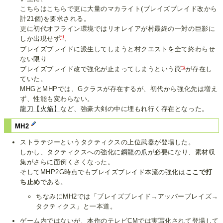
こちらはこちらで更に大量のマカライト(ブレイズブレイド改から
計21個)を要求される。
更に初代オフライン環境ではリオレイアが村最終の一対の巨影に
*1
しか出現せず
、
ブレイズブレイドに派生してしまうと村クエストを全て終わらせ
ない限り
*2
ブレイズブレイド改で強化が止まってしまうという罠
が存在し
ていた。
MHGとMHPでは、Gクラスが存在するが、初代から強化先は増え
ず、性能も変わらない。
龍刀【火焔】
など、強豪大剣の中に埋もれ行く存在となった。
MH2
ストラテジーというタクティクスの上位武器が登場した。
しかし、タクティクスへの強化に
鋼龍の爪
が必要になり、素材収
集がさらに面倒くさくなった。
そしてMHP2G時点でもブレイズブレイド本流の強化は
ここで打
ち止め
である。
ちなみにMH2では「ブレイズブレイド→アッパーブレイズ→
タクティクス」と一本道。
ゲーム内ではないが、本作のテレビCMでは実写化されて登場して