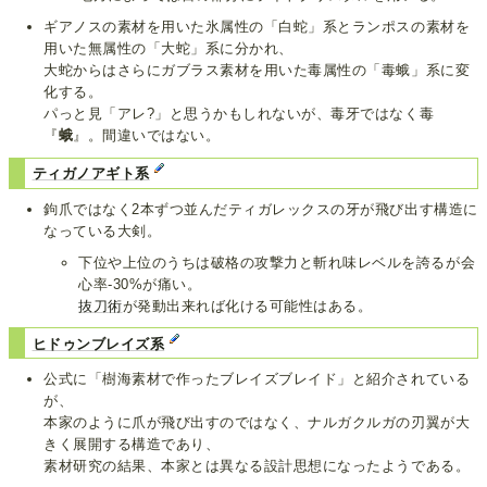
ギアノスの素材を用いた氷属性の「白蛇」系とランポスの素材を
用いた無属性の「大蛇」系に分かれ、
大蛇からはさらにガブラス素材を用いた毒属性の「毒蛾」系に変
化する。
パっと見「アレ?」と思うかもしれないが、毒牙ではなく毒
『
蛾
』。間違いではない。
ティガノアギト系
鉤爪ではなく2本ずつ並んだティガレックスの牙が飛び出す構造に
なっている大剣。
下位や上位のうちは破格の攻撃力と斬れ味レベルを誇るが会
心率-30%が痛い。
抜刀術
が発動出来れば化ける可能性はある。
ヒドゥンブレイズ系
公式に「樹海素材で作ったブレイズブレイド」と紹介されている
が、
本家のように爪が飛び出すのではなく、ナルガクルガの刃翼が大
きく展開する構造であり、
素材研究の結果、本家とは異なる設計思想になったようである。