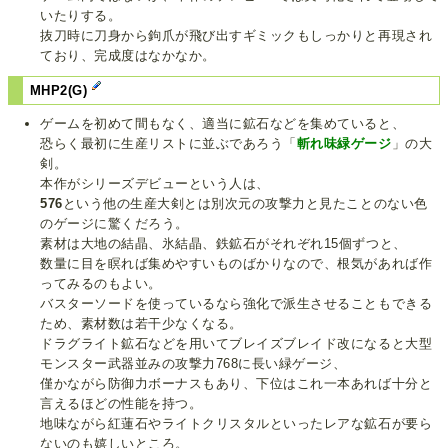
いたりする。
抜刀時に刀身から鉤爪が飛び出すギミックもしっかりと再現され
ており、完成度はなかなか。
MHP2(G)
ゲームを初めて間もなく、適当に鉱石などを集めていると、
恐らく最初に生産リストに並ぶであろう「
斬れ味緑ゲージ
」の大
剣。
本作がシリーズデビューという人は、
576
という他の生産大剣とは別次元の攻撃力と見たことのない色
のゲージに驚くだろう。
素材は大地の結晶、氷結晶、鉄鉱石がそれぞれ15個ずつと、
数量に目を瞑れば集めやすいものばかりなので、根気があれば作
ってみるのもよい。
バスターソードを使っているなら強化で派生させることもできる
ため、素材数は若干少なくなる。
ドラグライト鉱石などを用いてブレイズブレイド改になると大型
モンスター武器並みの攻撃力768に長い緑ゲージ、
僅かながら防御力ボーナスもあり、下位はこれ一本あれば十分と
言えるほどの性能を持つ。
地味ながら紅蓮石やライトクリスタルといったレアな鉱石が要ら
ないのも嬉しいところ。