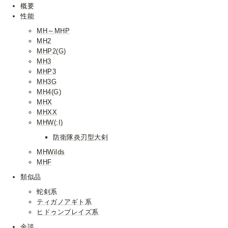
概要
性能
MH～MHP
MH2
MHP2(G)
MH3
MHP3
MH3G
MH4(G)
MHX
MHXX
MHW(:I)
防衛隊炎刃型大剣
MHWilds
MHF
類似品
蛇剣系
ティガノアギト系
ヒドゥンブレイズ系
余談