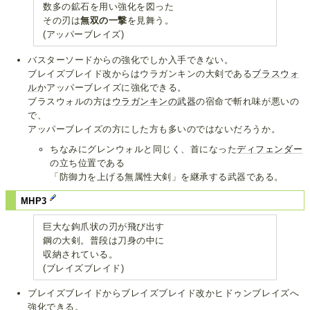
数多の鉱石を用い強化を図った
その刃は
無双の一撃
を見舞う。
(アッパーブレイズ)
バスターソードからの強化でしか入手できない。
ブレイズブレイド改からはウラガンキンの大剣である
ブラスウォ
ル
かアッパーブレイズに強化できる。
ブラスウォルの方は
ウラガンキンの武器
の宿命で斬れ味が悪いの
で、
アッパーブレイズの方にした方も多いのではないだろうか。
ちなみにグレンウォルと同じく、首になった
ディフェンダー
の立ち位置である
「防御力を上げる無属性大剣」を継承する武器である。
MHP3
巨大な鉤爪状の刃が飛び出す
鋼の大剣。普段は刀身の中に
収納されている。
(ブレイズブレイド)
ブレイズブレイドからブレイズブレイド改かヒドゥンブレイズへ
強化できる。