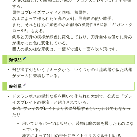
SP武器版として褐色に近い色の「ブロンズブレイズSP」も存在
する。
属性はブレイズブレイドと同様、無属性。
名工によって作られた至高の大剣。最高峰の使い勝手。
また、それとは別に緑色の氷&睡眠の双属性SP武器「ギガントク
ローSP」もある。
鉤爪と刀身の模様が緑色に変化しており、刀身自体も僅かに青み
が掛かった色に変化している。
巨人の爪の様な形状は、一薙ぎで辺り一面を吹き飛ばす。
類似品
飛び出す刃というギミックから、いくつかの亜流武器や似た武器
がゲームに登場している。
蛇剣系
ドスランポスの鋭利な爪を用いて作られた大剣で、公式に「ブレ
イズブレイドの亜流」と紹介されている。
亜流=ブレイズブレイドより後に登場するというわけでもなかっ
たり
用いているパーツは爪だが、装飾は蛇の頭を模したものにな
っている。
地方によっては目の部分にライトクリスタルを用いる。