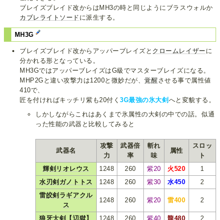
ブレイズブレイド改からはMH3の時と同じようにブラスウォルか
カブレライトソード
に派生する。
MH3G
ブレイズブレイド改からアッパーブレイズと
クロームレイザー
に
分かれる形となっている。
MH3GではアッパーブレイズはG級でマスターブレイズになる。
MHP2Gと違い攻撃力は1200と微妙だが、
覚醒
させる事で属性値
410で、
匠を付ければキッチリ紫も20付く
3G最強の氷大剣
へと変貌する。
しかしながらこれはあくまで氷属性の大剣の中での話。似通
った性能の武器と比較してみると
攻撃
武器倍
斬れ
スロッ
武器名
属性
力
率
味
ト
輝剣リオレウス
1248
260
紫20
火520
1
水刃剣ガノトトス
1248
260
紫30
水450
2
雷皎剣ラギアクル
1248
260
紫20
雷400
2
ス
狼牙大剣【辺獄】
1248
260
紫40
龍480
2