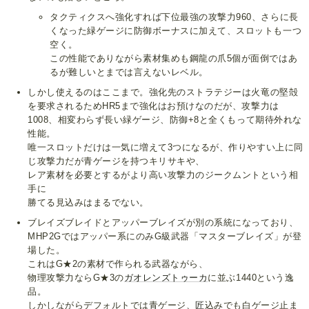
タクティクスへ強化すれば下位最強の攻撃力960、さらに長
くなった緑ゲージに防御ボーナスに加えて、スロットも一つ
空く。
この性能でありながら素材集めも鋼龍の爪5個が面倒ではあ
るが難しいとまでは言えないレベル。
しかし使えるのはここまで。強化先のストラテジーは火竜の堅殻
を要求されるためHR5まで強化はお預けなのだが、攻撃力は
1008、相変わらず長い緑ゲージ、防御+8と全くもって期待外れな
性能。
唯一スロットだけは一気に増えて3つになるが、作りやすい上に同
じ攻撃力だが青ゲージを持つキリサキや、
レア素材を必要とするがより高い攻撃力のジークムントという相
手に
勝てる見込みはまるでない。
ブレイズブレイドとアッパーブレイズが別の系統になっており、
MHP2Gではアッパー系にのみG級武器「マスターブレイズ」が登
場した。
これはG★2の素材で作られる武器ながら、
物理攻撃力ならG★3の
ガオレンズトゥーカ
に並ぶ1440という逸
品。
しかしながらデフォルトでは青ゲージ、
匠
込みでも白ゲージ止ま