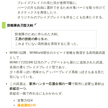
ブレイズブレイドの見た目が使用可能に。
パーツの方も自由に選択できるため火竜パーツを取り付けて
タクティクスを再現したり、
オリジナルのブレイズブレイドを作ることも出来たりする。
防衛隊炎刃型大剣
防衛隊のために作られた大剣。
工房の技術の粋
を集め、
これまでにない高性能を実現するに至った。
MHW:I以降、MHWorld部分のスピード攻略を推奨する高性能武器
として、
MHW:Iで2019年12月のアップデートから新たに追加された武器。
名前の通りブレイズブレイド型であり、
少々赤茶っぽい色味からアッパーブレイズ系統っぽさもある見た
目になっている。
この武器は、
新米ハンター応援企画の一環
で製作に必要な素材は
鉄鉱石一つ
。
鉄鉱石一個で作れるにもかかわらず、
攻撃力624
爆破属性240