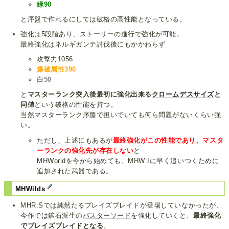
緑90
と序盤で作れるにしては破格の高性能となっている。
強化は5段階あり、ストーリーの進行で強化が可能。
最終強化はネルギガンテ討伐後にもかかわらず
攻撃力1056
爆破属性390
白50
と
マスターランク突入後最初に強化出来る
クロームデスサイズ
と
同値
という破格の性能を持つ。
当然マスターランク序盤で担いでいても何ら問題がないくらい強
い。
ただし、上述にもあるが
最終強化がこの性能であり、マスタ
ーランクの強化先が存在しない
と
MHWorldを今から始めても、MHW:Iに早く追いつくために
追加された武器である。
MHWilds
MHR:Sでは純然たるブレイズブレイドが登場していなかったが、
今作では鉱石派生の
バスターソード
を強化していくと、
最終強化
でブレイズブレイドとなる
。