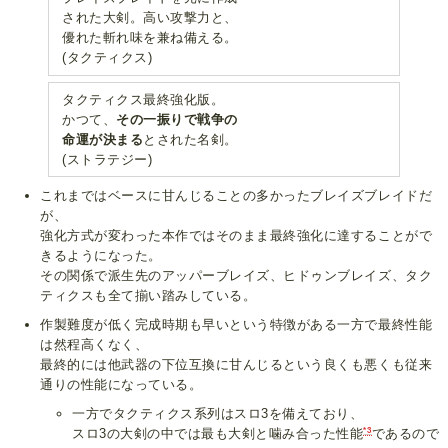
された大剣。高い攻撃力と、
優れた斬れ味を兼ね備える。
(タクティクス)
タクティクス最終強化版。
かつて、
その一振りで戦争の
命運が決まる
とされた名剣。
(ストラテジー)
これまではベースに甘んじることの多かったブレイズブレイドだ
が、
強化方式が変わった本作ではそのまま最終強化に達することがで
きるようになった。
その関係で派生先のアッパーブレイズ、ヒドゥンブレイズ、タク
ティクスも全て揃い踏みしている。
作製難度が低く完成時期も早いという特徴がある一方で最終性能
は然程高くなく、
最終的には他武器の下位互換に甘んじるという良くも悪くも従来
通りの性能になっている。
一方でタクティクス系列はスロ3を備えており、
*3
スロ3の大剣の中では最も大剣と噛み合った性能
であるので