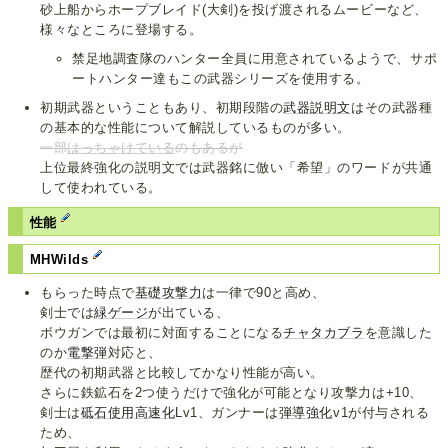
砂上船からホープブレイド(大剣)を投げ渡されるムービーなど、
様々なところに登場する。
禁足地調査隊のハンター全員に用意されているようで、サポ
ートハンター達もこの武器シリーズを使用する。
初期武器ということもあり、初期段階の
武器説明文
はその武器種
の基本的な性能について解説しているものが多い。
一部
はっちゃけている
のもあるが
上位最終強化の説明文では武器銘に倣い「希望」のワードが共通
して使われている。
性能
MHWilds
もらった時点で
基礎攻撃力
は一律で90と高め、
剣士では
緑ゲージ
が出ている、
ボウガンでは最初に対面することになる
チャタカブラ
を意識した
のか
電撃弾
対応と、
歴代の初期武器と比較してかなり性能が高い。
さらに鉄鉱石を2つ使うだけで強化が可能となり攻撃力は+10、
剣士は
砥石使用高速化
Lv1、ガンナーは
弾導強化
v1が付与される
ため、