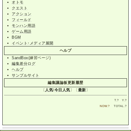
オトモ
クエスト
アクション
フィールド
モンハン用語
ゲーム用語
BGM
イベント･メディア展開
ヘルプ
SandBox
(練習ページ)
編集差分ログ
ヘルプ
サンプルサイト
編集議論板更新履歴
〔
人気
/
今日人気
〕〔
最新
〕
T.
?
Y.
?
NOW.
?
TOTAL.
?