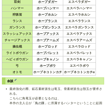
双剣
ホープダガー
エスペラダガー
ハンマー
ホープハンマー
エスペラハンマー
狩猟笛
ホープホルン
エスペラホルン
ランス
ホープランス
エスペラランス
ガンランス
ホープガンランス
エスペラガンランス
スラッシュアックス
ホープアックス
エスペラアックス
チャージアックス
ホープアームズ
エスペラアームズ
操虫棍
ホープロッド
エスペラロッド
ライトボウガン
ホープバレット
エスペラバレット
ヘビィボウガン
ホープキャノン
エスペラキャノン
弓
ホープボウ
エスペラボウ
オトモ
ホープネコトンカチ
ホープネコトンカチα
余談
最終強化の際、鉱石素材派生は竜玉、骨素材派生は獣玉が要求さ
れる。
こちらに鳥竜玉が必要となるのは、
本作の主人公が「
鳥の隊
」に所属するハンターということに起因