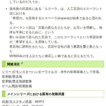
しているのだろうか。
強化後の武器名にある「エスペラ」は、人工言語のエスペラント
語における
「希望の」を意味するエスペーラ(espera)が由来であると思われ
る。
エスペラント語は「言葉の異なる人たちが、お互いを理解し、地
球を平和にするために」という
願いを込めて造られた言語で、このエスペラントという単語自体
が「希望する人」を意味している。
禁足地に調和をもたらし、言語や文化の違う
東西を繋ぐ鳥
となっ
た
MHWildsの主人公たちに相応しい銘であると言えるだろう。
関連項目
シリーズ/モンスターハンターワイルズ
- 本作の初期装備として登場。
世界観/禁足地
世界観/禁足地調査隊
ゲーム用語/初期装備
メインシリーズにおける固有の初期武器
武器/古ユクモノ武器
- MHP3