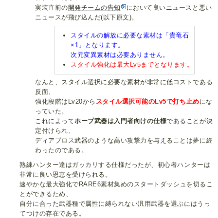
実装直前の
開発チームの告知
において良いニュースと悪い
ニュースが飛び込んだ(以下原文)。
スタイルの解放に必要な素材は「貴竜石
×1」となります。
次元変異素材は必要ありません。
スタイル強化は最大Lv5までとなります。
なんと、スタイル選択に必要な素材が非常に低コストである
反面、
強化段階はLv20から
スタイル選択可能のLv5で打ち止め
にな
っていた。
これによって
ホープ武器は入門者向けの仕様
であることが決
定付けられ、
ディアブロス武器のような高い攻撃力を与えることは夢に終
わったのである。
熟練ハンター達はガッカリする仕様だったが、初心者ハンターは
非常に良い恩恵を受けられる。
速やかな最大強化でRARE6素材集めのスタートダッシュを切るこ
とができるため、
自分に合った武器種で属性に縛られない汎用武器を選ぶにはうっ
てつけの存在である。