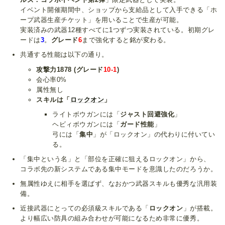
イベント開催期間中、ショップから支給品として入手できる「ホ
ープ武器生産チケット」を用いることで生産が可能。
実装済みの武器12種すべてに1つずつ実装されている。初期グレ
ードは
3
。
グレード
6
まで強化すると銘が変わる。
共通する性能は以下の通り。
攻撃力1878
(グレード
10-1
)
会心率0%
属性無し
スキルは「
ロックオン
」
ライトボウガンには「
ジャスト回避強化
」
ヘビィボウガンには「
ガード性能
」
弓には「
集中
」が「ロックオン」の代わりに付いてい
る。
「集中という名」と「部位を正確に狙えるロックオン」から、
コラボ先の新システムである集中モードを意識したのだろうか。
無属性ゆえに相手を選ばず、なおかつ武器スキルも優秀な汎用装
備。
近接武器にとっての必須級スキルである「
ロックオン
」が搭載。
より幅広い防具の組み合わせが可能になるため非常に優秀。