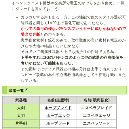
イベントクエスト報酬や交換所で竜玉のかけらをかき集め、一気
にグレードを高めておこう。
ガッカリする声もある一方、この性能で他のスタイル選択可
能武器と同じくLv20まで強化可能であったなら、
かつての黒弓の様なバランスブレイカーに成りかねないので
妥当な判断
との声もある。
実際強化素材も鉱石のみで、取得難度の高い素材も竜玉のか
けらや大地の結晶くらいしかなく、
それでいて無属性武器の中でも指折りの性能である為、
下手をすれば
3Gのパチンコ
のように他の武器の存在価値を
奪いかねない可能性もあった。
その意味ではディア武器との棲み分けは上手く出来ており、
スピード攻略の為の初心者救済武器としての役割は既に果た
している。
武器一覧
武器種
名前(生産時)
名前(最終強化)
大剣
ホープブレイド
エスペラブレイド
太刀
ホープエッジ
エスペラエッジ
片手剣
ホープソード
エスペラソード