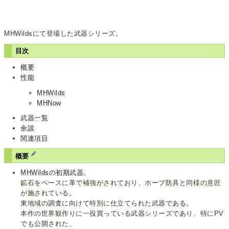
MHWildsにて登場した武器シリーズ。
目次
概要
性能
MHWilds
MHNow
武器一覧
余談
関連項目
概要
MHWilds
の
初期武器
。
鉱石をベースに革で補強がされており、ホープ防具と同様の意匠
が施されている。
東地域の調査に向けて特別に仕立てられた武器である。
本作の世界観作りに一役買っている武器シリーズであり、特にPV
でも公開された、