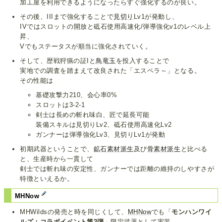
加工屋を利用できるようになったらすぐ強化するのが良い。
その後、IIIまで強化することで
見切り
Lv1が発動し、
IVではスロットの開放と砥石使用高速化/弾導強化v1のレベル上
昇、
Vでもステータスが順当に強化されていく。
そして、歴戦狩猟の証Iと
鳥竜玉
を投入することで
実地での調査を踏まえて改良された「エスペラ～」となる。
その性能は
基礎攻撃力210、会心率0%
スロットは3-2-1
剣士は長めの斬れ味白、匠で延長可能
装備スキルは見切りLv2、砥石使用高速化Lv2
ガンナーは弾導強化Lv3、見切りLv1が発動
初期武器ということで、
鉱石素材派生
及び
骨素材派生
と比べる
と、生産時から一貫して
剣士では斬れ味の安定性、ガンナーでは距離の維持のしやすさが
特徴といえるか。
MHNow
MHWildsの発売と時を同じくして、
MHNow
でも「
モンハンワイ
ルズ：コラボイベント第2弾
」限定武器として実装。