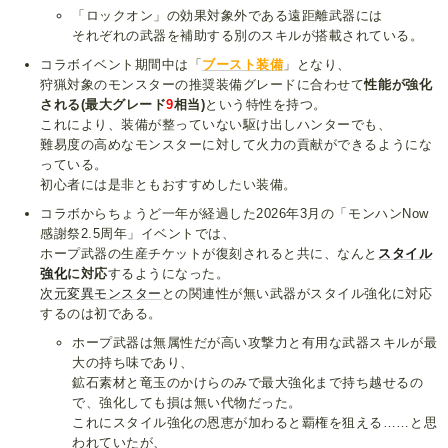
「ロックオン」の効果対象外である遠距離武器には
それぞれの武器を補助する別のスキルが搭載されている。
コラボイベント期間中は「
ブースト装備
」となり、
狩猟対象のモンスターの推奨装備グレードに合わせて
性能が強化
される(最大グレード
9
相当)
という特性を持つ。
これにより、装備が整っていない駆け出しハンターでも、
難易度の高めなモンスターに対して火力の貢献ができるようにな
っている。
初心者には是非ともおすすめしたい装備。
コラボからちょうど一年が経過した2026年3月の「モンハンNow
感謝祭2.5周年」イベントでは、
ホープ武器の生産チケットが復刻されると共に、なんと
スタイル
強化
に対応
するようになった。
次元変異モンスター
との関連性が無い武器がスタイル強化に対応
するのは初である。
ホープ武器は無属性だが高い攻撃力と有用な武器スキルが最
大の持ち味であり、
鉱石素材と竜玉のかけらのみで最大強化まで持ち越せるの
で、強化しても損は無い代物だった。
これにスタイル強化の恩恵が加わると覇権を狙える……と思
われていたが、