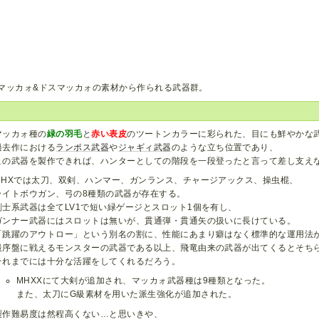
マッカォ&ドスマッカォの素材から作られる武器群。
マッカォ種の
緑の羽毛
と
赤い表皮
のツートンカラーに彩られた、目にも鮮やかな
過去作における
ランポス武器
や
ジャギィ武器
のような立ち位置であり、
この武器を製作できれば、ハンターとしての階段を一段登ったと言って差し支え
MHXでは太刀、双剣、ハンマー、ガンランス、チャージアックス、操虫棍、
ライトボウガン、弓の8種類の武器が存在する。
剣士系武器は全てLV1で短い緑ゲージとスロット1個を有し、
ガンナー武器にはスロットは無いが、貫通弾・貫通矢の扱いに長けている。
「跳躍のアウトロー」という別名の割に、性能にあまり癖はなく標準的な運用法
最序盤に戦えるモンスターの武器である以上、飛竜由来の武器が出てくるとそち
それまでには十分な活躍をしてくれるだろう。
MHXXにて大剣が追加され、マッカォ武器種は9種類となった。
また、太刀にG級素材を用いた派生強化が追加された。
製作難易度は然程高くない…と思いきや、