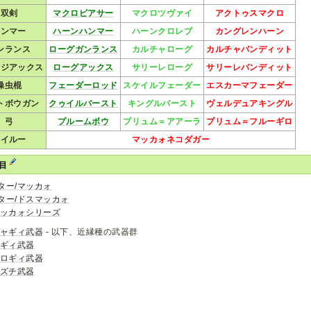
双剣
マクロピアサー
マクロツヴァイ
アクトゥスマクロ
ハンマー
ハーンハンマー
ハーンクロレブ
カングレンハーン
ンランス
ローグガンランス
カルチャローグ
カルチャバンディット
ージアックス
ローグアックス
サリーレローグ
サリーレバンディット
操虫棍
フェーダーロッド
スケイルフェーダー
エスカーマフェーダー
トボウガン
クゥイルバースト
キングルバースト
ヴェルデュアキングル
弓
プルームボウ
プリュム＝アアーラ
プリュム＝フルーギロ
アイルー
マッカォネコダガー
項目
ター/マッカォ
ター/ドスマッカォ
マッカォシリーズ
ジャギィ武器
- 以下、近縁種の武器群
バギィ武器
フロギィ武器
イズチ武器