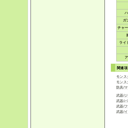
ガ
チャ
ライ
関連
モンス
モンス
防具/
武器/
武器/
武器/
武器/