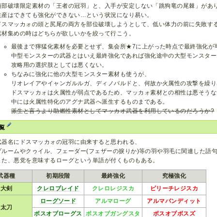
頭部破壊限定素材の「王者の冠羽」と、入手が安定しない「跳狗竜の尾棘」があ
生産はできても強化ができない…という状況になり易い。
ドスマッカォの頭と尻尾の両方を部位破壊しようとして、低い体力の前に失敗す
素材集めの時はどちらが欲しいかを絞って行こう。
最後まで獰猛化素材を必要とせず、集会所★7に上がった時点で最終強化が
中型モンスターの武器とはいえ最終強化であれば強化途中の大型モンスター
攻略用の選択肢としては悪くない。
ちなみに強化に他の大型モンスター素材も使うが、
リオレイアやイャンガルルガ、ディノバルドと、何故か火属性の攻撃を繰り
ドスマッカォは火属性が弱点であるため、マッカォ素材との相性は悪そうな
中には火属性特化のアグナ武器へ派生するものまである。
派生と言うより助燃性素材としてマッカオ武器を利用しているのだろうか?
一覧
武器名にドスマッカォの冠羽に由来すると思われる、
プルームやクゥイル、フェーダー(フェザーの捩りか)等の羽や羽毛に関連した語
また、悪党を意味するローグという単語が付くものもある。
武器種
初期段階
最終強化
究極強化
大剣
クレロブレイド
クレロレジスカ
ピリーチレジスカ
ローグソード
アルマローグ
アルマバンディット
太刀
ボスオブローグス
ボスオブガングスタ
ボスオブボスズ