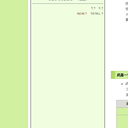
T.
?
Y.
?
NOW.
?
TOTAL.
?
武器