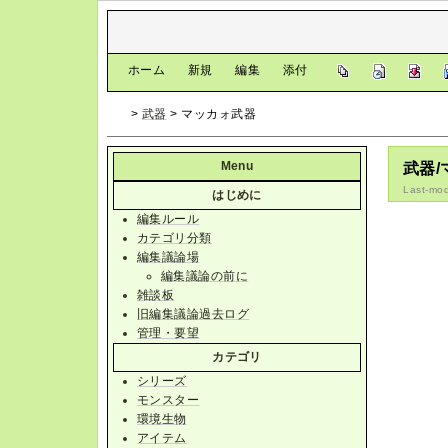
[
ホーム
|
新規
|
編集
|
添付
]
>
武器
> マッカォ武器
Menu
武器
Last-mod
はじめに
編集ルール
カテゴリ分類
編集議論場
編集議論の前に
雑談板
旧編集議論過去ログ
管理・要望
カテゴリ
シリーズ
モンスター
環境生物
アイテム