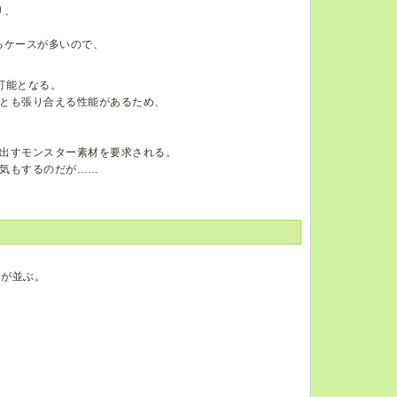
り、
るケースが多いので、
可能となる。
とも張り合える性能があるため、
出すモンスター素材を要求される。
気もするのだが……
句が並ぶ。