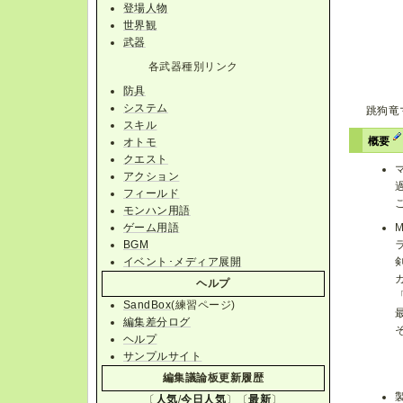
登場人物
世界観
武器
各武器種別リンク
防具
システム
跳狗竜
スキル
概要
オトモ
クエスト
アクション
フィールド
モンハン用語
ゲーム用語
BGM
イベント･メディア展開
ヘルプ
SandBox
(練習ページ)
編集差分ログ
ヘルプ
サンプルサイト
編集議論板更新履歴
〔
人気
/
今日人気
〕〔
最新
〕