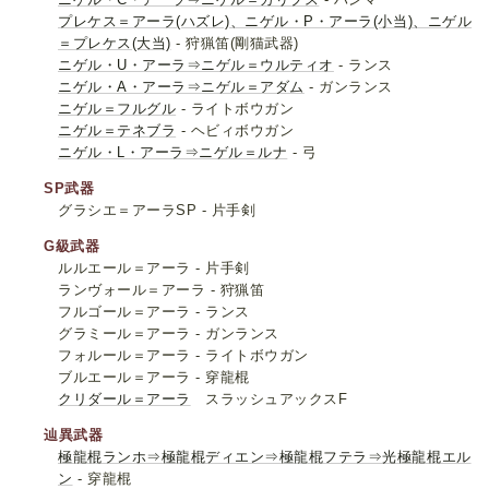
プレケス＝アーラ(ハズレ)、ニゲル・P・アーラ(小当)、ニゲル
＝プレケス(大当)
- 狩猟笛(剛猫武器)
ニゲル・U・アーラ⇒ニゲル＝ウルティオ
- ランス
ニゲル・A・アーラ⇒ニゲル＝アダム
- ガンランス
ニゲル＝フルグル
- ライトボウガン
ニゲル＝テネブラ
- ヘビィボウガン
ニゲル・L・アーラ⇒ニゲル＝ルナ
- 弓
SP武器
グラシエ＝アーラSP - 片手剣
G級武器
ルルエール＝アーラ - 片手剣
ランヴォール＝アーラ - 狩猟笛
フルゴール＝アーラ - ランス
グラミール＝アーラ - ガンランス
フォルール＝アーラ - ライトボウガン
ブルエール＝アーラ - 穿龍棍
クリダール＝アーラ
スラッシュアックスF
辿異武器
極龍棍ランホ⇒極龍棍ディエン⇒極龍棍フテラ⇒光極龍棍エル
ン
- 穿龍棍