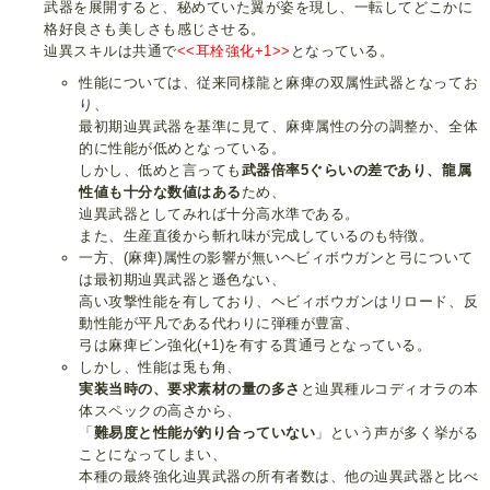
武器を展開すると、秘めていた翼が姿を現し、一転してどこかに
格好良さも美しさも感じさせる。
辿異スキルは共通で
<<耳栓強化+1>>
となっている。
性能については、従来同様龍と麻痺の双属性武器となってお
り、
最初期辿異武器を基準に見て、麻痺属性の分の調整か、全体
的に性能が低めとなっている。
しかし、低めと言っても
武器倍率5ぐらいの差であり、龍属
性値も十分な数値はある
ため、
辿異武器としてみれば十分高水準である。
また、生産直後から斬れ味が完成しているのも特徴。
一方、(麻痺)属性の影響が無いヘビィボウガンと弓について
は最初期辿異武器と遜色ない、
高い攻撃性能を有しており、ヘビィボウガンはリロード、反
動性能が平凡である代わりに弾種が豊富、
弓は麻痺ビン強化(+1)を有する貫通弓となっている。
しかし、性能は兎も角、
実装当時の、要求素材の量の多さ
と辿異種ルコディオラの本
体スペックの高さから、
「
難易度と性能が釣り合っていない
」という声が多く挙がる
ことになってしまい、
本種の最終強化辿異武器の所有者数は、他の辿異武器と比べ