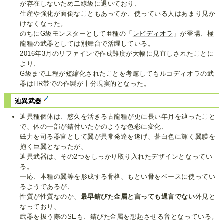
が存在しないため二線級に退いており、
生産や強化が面倒なこともあってか、使っている人はあまり見か
けなくなった。
のちにG級モンスターとして亜種の「
レビディオラ
」が登場、極
龍種の武器としては別舞台で活躍している。
2016年3月のリファインで作成難度が大幅に見直しされたことに
より、
G級まで工程が短縮化されたことを考慮してもルコディオラの武
器はHR帯での作製が十分現実的となった。
辿異武器
辿異種個体は、悠久を活きる古龍種が更に長い年月を辿ったこと
で、体の一部が錆付いたかのような色彩に変化、
磁力を司る器官として翼が異常発達を遂げ、蒼白色に輝く翼膜を
抱く巨翼となったが、
辿異武器は、その2つをしっかり取り入れたデザインとなってい
る。
一応、本種の翼等を形成する骨格、もとい骨をベースに使ってい
るようであるが、
性質が性質なのか、
最早錆びた金属と言っても過言でない
外見と
なっており、
武器を扱う際のSEも、錆びた金属を想起させる音となっている。