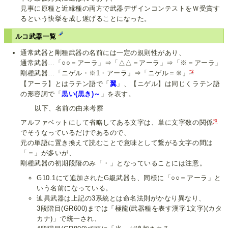
見事に原種と近縁種の両方で武器デザインコンテストをＷ受賞す
るという快挙を成し遂げることになった。
ルコ武器一覧
通常武器と剛種武器の名前には一定の規則性があり、
通常武器…「○○＝アーラ」⇒「△△＝アーラ」⇒「※＝アーラ」
*2
剛種武器…「ニゲル・※1・アーラ」⇒「ニゲル＝※」
【アーラ】とはラテン語で「
翼
」、【ニゲル】は同じくラテン語
の形容詞で「
黒い(黒き)～
」を表す。
以下、名前の由来考察
*3
アルファベットにして省略してある文字は、単に文字数の関係
でそうなっているだけであるので、
元の単語に置き換えて読むことで意味として繋がる文字の間は
「＝」が多いが、
剛種武器の初期段階のみ「・」となっていることには注意。
G10.1にて追加されたG級武器も、同様に「○○＝アーラ」と
いう名前になっている。
辿異武器は上記の3系統とは命名法則がかなり異なり、
3段階目(GR600)までは「極龍(武器種を表す漢字1文字)(カタ
カナ)」で統一され、