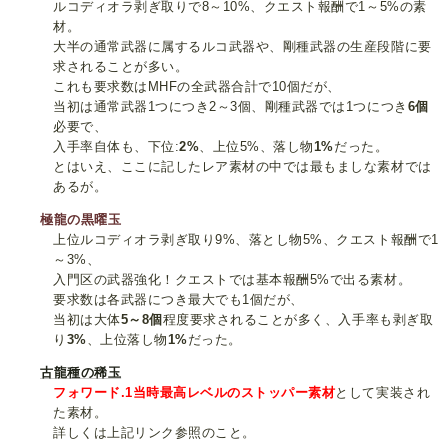
ルコディオラ剥ぎ取りで8～10%、クエスト報酬で1～5%の素
材。
大半の通常武器に属するルコ武器や、剛種武器の生産段階に要
求されることが多い。
これも要求数はMHFの全武器合計で10個だが、
当初は通常武器1つにつき2～3個、剛種武器では1つにつき
6個
必要で、
入手率自体も、下位:
2%
、上位5%、落し物
1%
だった。
とはいえ、ここに記したレア素材の中では最もましな素材では
あるが。
極龍の黒曜玉
上位ルコディオラ剥ぎ取り9%、落とし物5%、クエスト報酬で1
～3%、
入門区の武器強化！クエストでは基本報酬5%で出る素材。
要求数は各武器につき最大でも1個だが、
当初は大体
5～8個
程度要求されることが多く、入手率も剥ぎ取
り
3%
、上位落し物
1%
だった。
古龍種の稀玉
フォワード.1当時最高レベルのストッパー素材
として実装され
た素材。
詳しくは上記リンク参照のこと。