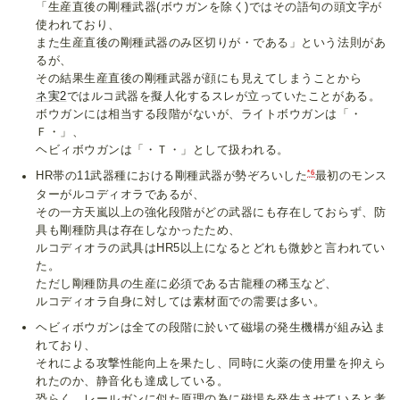
「生産直後の剛種武器(ボウガンを除く)ではその語句の頭文字が
使われており、
また生産直後の剛種武器のみ区切りが・である」という法則があ
るが、
その結果生産直後の剛種武器が顔にも見えてしまうことから
ネ実2
ではルコ武器を擬人化するスレが立っていたことがある。
ボウガンには相当する段階がないが、ライトボウガンは「・
Ｆ・」、
ヘビィボウガンは「・Ｔ・」として扱われる。
*6
HR帯の11武器種における剛種武器が勢ぞろいした
最初のモンス
ターがルコディオラであるが、
その一方天嵐以上の強化段階がどの武器にも存在しておらず、防
具も剛種防具は存在しなかったため、
ルコディオラの武具はHR5以上になるとどれも微妙と言われてい
た。
ただし剛種防具の生産に必須である古龍種の稀玉など、
ルコディオラ自身に対しては素材面での需要は多い。
ヘビィボウガンは全ての段階に於いて磁場の発生機構が組み込ま
れており、
それによる攻撃性能向上を果たし、同時に火薬の使用量を抑えら
れたのか、静音化も達成している。
恐らく、レールガンに似た原理の為に磁場を発生させていると考