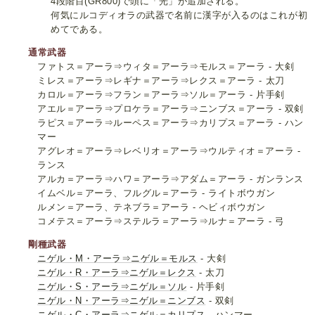
4段階目(GR800)で頭に「光」が追加される。
何気にルコディオラの武器で名前に漢字が入るのはこれが初
めてである。
通常武器
ファトス＝アーラ⇒ウィタ＝アーラ⇒モルス＝アーラ - 大剣
ミレス＝アーラ⇒レギナ＝アーラ⇒レクス＝アーラ - 太刀
カロル＝アーラ⇒フラン＝アーラ⇒ソル＝アーラ - 片手剣
アエル＝アーラ⇒プロケラ＝アーラ⇒ニンブス＝アーラ - 双剣
ラピス＝アーラ⇒ルーペス＝アーラ⇒カリプス＝アーラ - ハン
マー
アグレオ＝アーラ⇒レベリオ＝アーラ⇒ウルティオ＝アーラ -
ランス
アルカ＝アーラ⇒ハワ＝アーラ⇒アダム＝アーラ - ガンランス
イムベル＝アーラ、フルグル＝アーラ - ライトボウガン
ルメン＝アーラ、テネブラ＝アーラ - ヘビィボウガン
コメテス＝アーラ⇒ステルラ＝アーラ⇒ルナ＝アーラ - 弓
剛種武器
ニゲル・M・アーラ⇒ニゲル＝モルス
- 大剣
ニゲル・R・アーラ⇒ニゲル＝レクス
- 太刀
ニゲル・S・アーラ⇒ニゲル＝ソル
- 片手剣
ニゲル・N・アーラ⇒ニゲル＝ニンブス
- 双剣
ニゲル・C・アーラ⇒ニゲル＝カリプス
- ハンマー