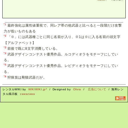
*1
最終強化は属性値重視で、同レア帯の他武器と比べると一段階だけ攻撃
力が低いものもある
*2
「※」には武器種ごとに同じ名前が入り、※1は※に入る名前の頭文字
【アルファベット】
*3
前後で既に8文字消費している。
*4
武器デザインコンテスト優秀作品。ルコディオラをモチーフにしてい
る。
*5
武器デザインコンテスト優秀作品。レビディオラをモチーフにしてい
る。
*6
狩猟笛は剛猫武器だが。
レンタルWIKI by
WIKIWIKI.jp*
/ Designed by
Olivia
/
広告について
/ 無料レン
タル掲示板
zawazawa