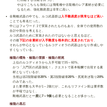
やはりこちらも強化には飛竜種や古龍種のレア素材が必要に
なるため、強化難易度は非常に高い。
全剛種武器の中でも、ルコ武器群は
入手難易度が異常なほど高い
ことでも有名だった。
中にはフォワード.1で実装されたものもあり、全体での使用数の
合計や割合を考えると、
ルコ武器のために実装されたのではないかと思えるほど。
その後
下記の全素材が入手難度を根本的に見直されており
、
それらが中心となっているルコディオラの武器はかなり作成しや
すくなっている。
極龍の曜角・極龍の雷膜・極龍の靭尾
上位のルコディオラから入手可能で35～60%、
かつ「入門区の武器強化！」クエストで基本報酬で出現する素
材となっているが、
当初は頭2段階破壊
20%
・翼2段階破壊
20%
・尻尾剥ぎ取り
20%
のみであった。
また要求数も大半が1～2個だが、これもリファイン前は要求数
が半端ではなく、
剛種武器だと
一度に7～9個
も必要となることが多かった。
極龍の黒石