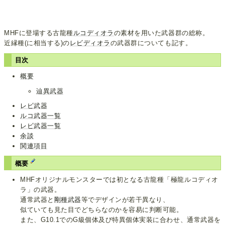
MHFに登場する古龍種
ルコディオラ
の素材を用いた武器群の総称。
近縁種(に相当する)の
レビディオラ
の武器群についても記す。
目次
概要
辿異武器
レビ武器
ルコ武器一覧
レビ武器一覧
余談
関連項目
概要
MHFオリジナルモンスターでは初となる古龍種「極龍ルコディオ
ラ」の武器。
通常武器と
剛種武器
等でデザインが若干異なり、
似ていても見た目でどちらなのかを容易に判断可能。
また、G10.1でのG級個体及び特異個体実装に合わせ、通常武器を