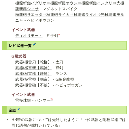
極龍斬鎚バグリオ⇒極龍斬鎚オウン⇒極龍斬鎚インクリ⇒光極
龍斬鎚シィサ
- マグネットスパイク
極龍砲サエッタ⇒極龍砲サイカ⇒極龍砲ライオ⇒光極龍砲モル
ニャ
- ヘビィボウガン
イベント武器
*4
ディオリモート
- 片手剣
レビ武器一覧
G級武器
武器/極雷刀【蛇柳】
- 太刀
武器/極雷斬【鳴神】
- 双剣
武器/極雷槍【鎌髭】
- ランス
武器/極雷棍【鳴帝】
- G級穿龍棍
武器/極雷砲【不破】
- ヘビィボウガン
イベント武器
*5
雷極球鎚 - ハンマー
余談
HR帯の武器については先述したように「上位武器と剛種武器では
同じ語句が銘打たれている」