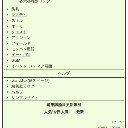
各武器種別リンク
防具
システム
スキル
オトモ
クエスト
アクション
フィールド
モンハン用語
ゲーム用語
BGM
イベント･メディア展開
ヘルプ
SandBox
(練習ページ)
編集差分ログ
ヘルプ
サンプルサイト
編集議論板更新履歴
〔
人気
/
今日人気
〕〔
最新
〕
T.
?
Y.
?
NOW.
?
TOTAL.
?