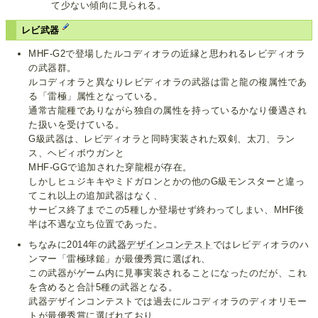
て少ない傾向に見られる。
レビ武器
MHF-G2で登場したルコディオラの近縁と思われるレビディオラ
の武器群。
ルコディオラと異なりレビディオラの武器は雷と龍の複属性であ
る「雷極」属性となっている。
通常古龍種でありながら独自の属性を持っているかなり優遇され
た扱いを受けている。
G級武器は、レビディオラと同時実装された双剣、太刀、ラン
ス、ヘビィボウガンと
MHF-GGで追加された穿龍棍が存在。
しかしヒュジキキやミドガロンとかの他のG級モンスターと違っ
てこれ以上の追加武器はなく、
サービス終了までこの5種しか登場せず終わってしまい、MHF後
半は不遇な立ち位置であった。
ちなみに2014年の
武器デザインコンテスト
ではレビディオラのハ
ンマー「雷極球鎚」が最優秀賞に選ばれ、
この武器がゲーム内に見事実装されることになったのだが、これ
を含めると合計5種の武器となる。
武器デザインコンテストでは過去にルコディオラのディオリモー
トが最優秀賞に選ばれており、