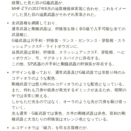
踏襲した見た目の
G級武器
が、
MHF-Z下の2017年8月の辿異種個体実装に合わせ、これをイメー
ジした見た目の
辿異武器
がそれぞれ実装された。
全武器種を網羅しており、
通常武器と剛種武器は、狩猟笛を除く非G級で入手可能な全ての
武器種に、
G級武器は片手剣・狩猟笛・ランス・ガンランス・穿龍棍・スラ
ッシュアックスF・ライトボウガンに、
辿異武器は双剣、狩猟笛、スラッシュアックスF、穿龍棍、ヘビ
ィボウガン、弓、マグネットスパイクに存在する。
この他、
SP武器
の片手剣と
剛猫武器
の狩猟笛が存在する。
デザインも凝っており、通常武器及びG級武器では非怒り時のル
コディオラのような配色、
剛種武器では怒り時のルコディオラのような配色となっている。
また、何れも刀身や銃身が発光するギミックがあるため、暗闇の
中では非常に映える。
しかもただ光るのではなく、オーラのような光が刀身を駆け巡っ
ていく。
光も通常・G級武器では黄色、大半の剛種武器は赤色、双剣の剛
種武器と大当たりの狩猟笛はオレンジ色となっている。
ルコディオラは「磁力」を司る古龍種だが、