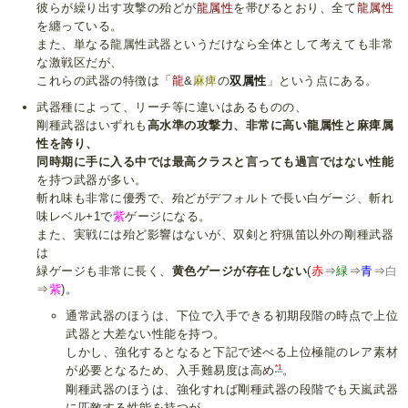
彼らが繰り出す攻撃の殆どが
龍属性
を帯びるとおり、全て
龍属性
を纏っている。
また、単なる龍属性武器というだけなら全体として考えても非常
な激戦区だが、
これらの武器の特徴は「
龍
&
麻痺
の
双属性
」という点にある。
武器種によって、リーチ等に違いはあるものの、
剛種武器はいずれも
高水準の攻撃力、非常に高い龍属性と麻痺属
性を誇り、
同時期に手に入る中では最高クラスと言っても過言ではない性能
を持つ武器が多い。
斬れ味も非常に優秀で、殆どがデフォルトで長い白ゲージ、斬れ
味レベル+1で
紫
ゲージになる。
また、実戦には殆ど影響はないが、双剣と狩猟笛以外の剛種武器
は
緑ゲージも非常に長く、
黄色ゲージが存在しない
(
赤
⇒
緑
⇒
青
⇒
白
⇒
紫
)。
通常武器のほうは、下位で入手できる初期段階の時点で上位
武器と大差ない性能を持つ。
しかし、強化するとなると下記で述べる上位極龍のレア素材
*1
が必要となるため、入手難易度は高め
。
剛種武器のほうは、強化すれば剛種武器の段階でも天嵐武器
に匹敵する性能を持つが、