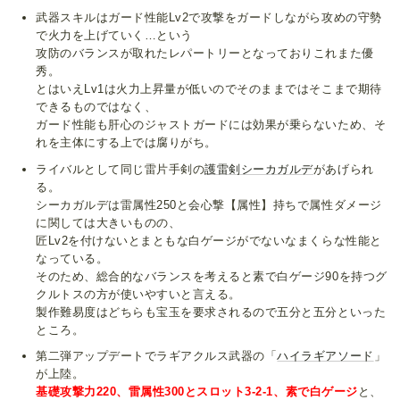
武器スキルはガード性能Lv2で攻撃をガードしながら攻めの守勢
で火力を上げていく…という
攻防のバランスが取れたレパートリーとなっておりこれまた優
秀。
とはいえLv1は火力上昇量が低いのでそのままではそこまで期待
できるものではなく、
ガード性能も肝心のジャストガードには効果が乗らないため、そ
れを主体にする上では腐りがち。
ライバルとして同じ雷片手剣の
護雷剣シーカガルデ
があげられ
る。
シーカガルデは雷属性250と会心撃【属性】持ちで属性ダメージ
に関しては大きいものの、
匠Lv2を付けないとまともな白ゲージがでないなまくらな性能と
なっている。
そのため、総合的なバランスを考えると素で白ゲージ90を持つグ
クルトスの方が使いやすいと言える。
製作難易度はどちらも宝玉を要求されるので五分と五分といった
ところ。
第二弾アップデートでラギアクルス武器の「
ハイラギアソード
」
が上陸。
基礎攻撃力220、雷属性300とスロット3-2-1、素で白ゲージ
と、