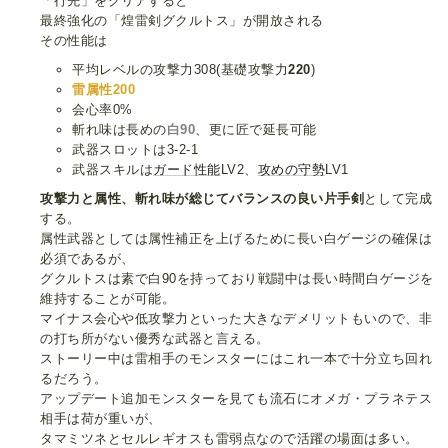
「行先」をクリアすると
最終強化の「煌雷剣グクルトス」が開放される
その性能は
平均レベルの攻撃力308(基礎攻撃力
220
)
雷属性200
会心率0%
斬れ味は長めの
白90
、更に匠で延長可能
武器スロットは3-2-1
武器スキルは
ガード性能
LV2、
攻めの守勢
LV1
攻撃力と属性、斬れ味が総じてバランスの良い片手剣
として完成
する。
属性武器としては属性補正を上げるために長い白ゲージの確保は
必須であるが、
グクルトスは素で白90を持っており戦闘中は長い時間白ゲージを
維持することが可能。
マイナス会心や低攻撃力といった大きなデメリットもいので、非
の打ち所がない優秀な武器と言える。
ストーリー中は雷相手のモンスターにはこれ一本で十分立ち回れ
るだろう。
アップデート追加モンスターを見ても流石にオメガ・プラネテス
相手は荷が重いが、
タマミツネとセルレギオスも雷弱点なので活躍の場面は多い。