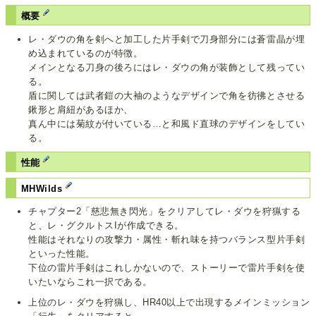
概要
レ・ダウの角を剣へと加工した片手剣で刀身部分には蒼雷晶が埋
め込まれているのが特徴。
メインとなる刀身の後ろにはレ・ダウの角が装飾として残ってい
る。
盾に関しては武者鎧の大袖のようなデザインで角を彷彿とさせる
鍬形と肩紐があるほか、
真ん中には菊紋が付いている…と和風ド直球のデザインをしてい
る。
性能
MHWilds
チャプター2「慈悲無き閃光」をクリアしてレ・ダウを狩猟する
と、レ・グクルトスIが作成できる。
性能はそれなりの攻撃力・属性・斬れ味を持つバランス型片手剣
といった性能。
下位の雷片手剣はこれしかないので、ストーリーで雷片手剣を使
いたいならこれ一択である。
上位のレ・ダウを狩猟し、HR40以上で出現するメインミッション