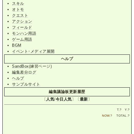
スキル
オトモ
クエスト
アクション
フィールド
モンハン用語
ゲーム用語
BGM
イベント･メディア展開
ヘルプ
SandBox
(練習ページ)
編集差分ログ
ヘルプ
サンプルサイト
編集議論板更新履歴
〔
人気
/
今日人気
〕〔
最新
〕
T.
?
Y.
?
NOW.
?
TOTAL.
?