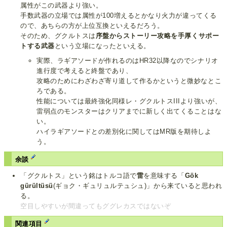
属性がこの武器より強い。
手数武器の立場では属性が100増えるとかなり火力が違ってくる
ので、あちらの方が上位互換といえるだろう。
そのため、グクルトスは
序盤からストーリー攻略を手厚くサポー
トする武器
という立場になったといえる。
実際、ラギアソードが作れるのはHR32以降なのでシナリオ
進行度で考えると終盤であり、
攻略のためにわざわざ寄り道して作るかというと微妙なとこ
ろである。
性能については最終強化同様レ・グクルトスIIIより強いが、
雷弱点のモンスターはクリアまでに新しく出てくることはな
い。
ハイラギアソードとの差別化に関してはMR版を期待しよ
う。
余談
「グクルトス」という銘はトルコ語で
雷
を意味する「
Gök
gürültüsü
(ギョク・ギュリュルテュシュ)」から来ていると思われ
る。
空目しやすいが間違ってもググレカスではないぞ
関連項目