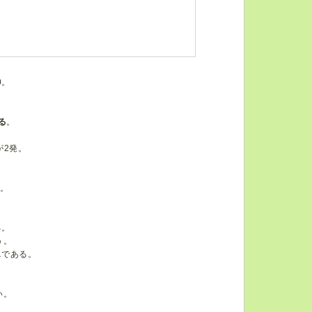
0。
る
。
が2発。
み。
る。
う。
単である。
い。