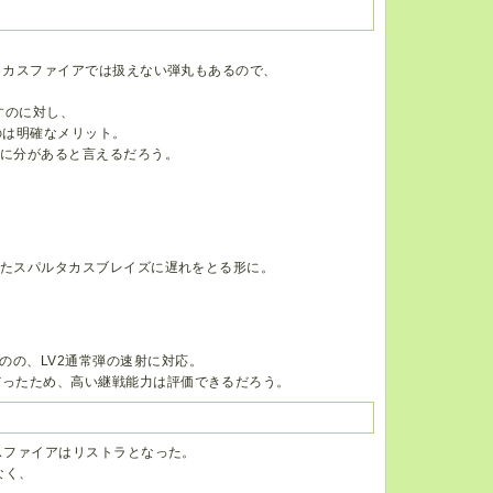
タカスファイアでは扱えない弾丸もあるので、
すのに対し、
のは明確なメリット。
方に分があると言えるだろう。
えたスパルタカスブレイズに遅れをとる形に。
のの、LV2通常弾の速射に対応。
だったため、高い継戦能力は評価できるだろう。
スファイアはリストラとなった。
なく、