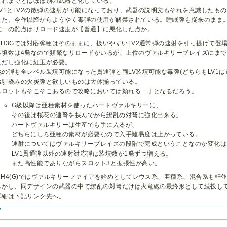
これまでとはほぼ別の武器と化している。
LV1とLV2の散弾の速射が可能になっており、武器の説明文もそれを意識したも
また、今作以降からようやく毒弾の使用が解禁されている。睡眠弾も従来のまま
唯一の難点はリロード速度が【普通】に悪化した点か。
MH3Gでは対応弾種はそのままに、扱いやすいLV2通常弾の速射を引っ提げて登
装填数は4発なので頻繁なリロードがいるが、上位のヴァルキリーブレイズにまで
ただし強化に紅玉が必要。
他の弾も全レベル装填可能になった貫通弾と両LV装填可能な毒弾(どちらもLV1は
お馴染みの火炎弾と欲しいものは大体揃っている。
スロットもそこそこあるので攻略においては頼れる一丁となるだろう。
G級以降は
亜種素材
を使ったハートヴァルキリーに、
その後は桜花の連弩を挟んでから
繚乱の対弩
に強化出来る。
ハートヴァルキリーは生産でも手に入るが、
どちらにしろ亜種の素材が必要なので入手難易度は上がっている。
速射についてはヴァルキリーブレイズの段階で完成ということなのか変化は
LV1貫通弾以外の速射対応弾は装填数が1発ずつ増える。
また高性能でありながらスロット3と拡張性が高い。
MH4(G)ではヴァルキリーファイアを始めとしてレウス系、亜種系、混合系も軒
しかし、同デザインの武器の中で繚乱の対弩だけは火竜砲の最終形として続投し
詳細は下記リンク先へ。