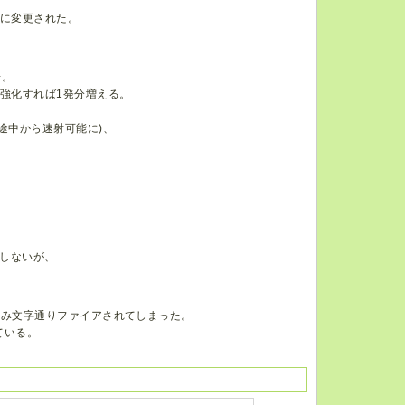
のに変更された。
。
場。
強化すれば1発分増える。
途中から速射可能に)、
しないが、
並み文字通りファイアされてしまった。
ている。