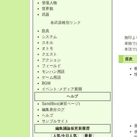
登場人物
世界観
武器
各武器種別リンク
防具
システム
無印よ
スキル
単独で
オトモ
本項で
クエスト
目次
アクション
フィールド
モンハン用語
ゲーム用語
BGM
イベント･メディア展開
ヘルプ
SandBox
(練習ページ)
編集差分ログ
ヘルプ
サンプルサイト
編集議論板更新履歴
〔
人気
/
今日人気
〕〔
最新
〕