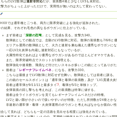
こちらのLV2散弾は
速射非対応
だが、装填数4発と少なくLV3も未対応。
攻撃力がちょっと上がっただけで、実用性が無いのは大して変わってない。
X
MHXXでは通常種と二つ名、両方に限界突破による強化が追加された。
その結果、それぞれ毛色の異なるボウガンに仕上がっている。
まず前者は「
深碧の烈弩
」として完成を見る。攻撃力340。
散弾銃としての観点では、念願のLV3散弾に対応。散弾の装填数も7/6/6と
エリアル運用の散弾銃として、火力と速射を兼ね備えた優秀なボウガンにな
一応LV2火炎弾を内蔵し速射対応にもなっているが、
火属性特化であればより優秀なボウガンがあるのでほとんどオマケである。
また、限界突破時点でスロットが1個増える。
散弾強化や連発数、飛燕など付けたいスキルが多いこの銃にとってありがた
後者は「
レギーナフレイムベネ
」になる。攻撃力330。
こちらは最後までLV3散弾に対応せず仕舞い。散弾銃としては前者に譲る。
この銃のセールスポイントは「通常弾と毒弾の装填数」及び「LV1貫通火
*1
前者は通常弾が9/11/11と最多タイ
、毒弾が5/3と単独トップ。
全弾装填の回し撃ちを考えれば、この装填数は特筆に値する。
後者は全ライトボウガンを見てもレギーナフレイムベネだけの特権。
LV2と違い隙が小さいので扱いやすいのが特徴。ただし所持数が24発とか
非速射の通常弾・毒弾・火炎弾運用のボウガンと考えればなかなか面白い性
総合して見れば、どちらも一定の活路を見出せる程度には強化されている。
最強と断言することは難しいものの、実用性は確保されているので使う分には問