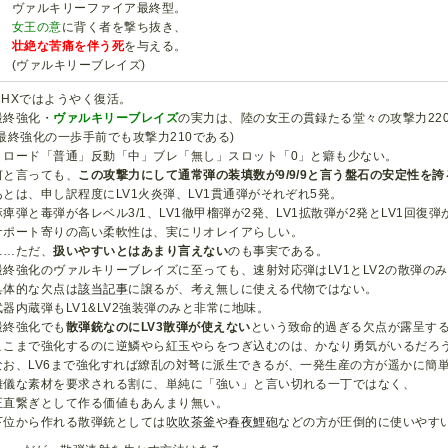
ヴァルキリーファイア最終型。
女王の意
に背く者を撃ち抜き、
壮絶な苦痛を伴う死
を与える。
(ヴァルキリーブレイズ)
MHXではようやく復活。
最終強化・
ヴァルキリーブレイズ
の実力は、陸の女王の貫録たる堂々の攻撃力22
(最終強化の一歩手前でも攻撃力210である)
リロード「普通」反動「中」ブレ「無し」スロット「0」と癖も少ない。
何と言っても、
この攻撃力にして通常弾の装填数が9/9/9と言う盤石の安定性を誇
あとは、申し訳程度にLV1火炎弾、LV1貫通弾がそれぞれ5発。
麻痺弾と毒弾が各レベル3/1、LV1徹甲榴弾が2発、LV1拡散弾が2発とLV1回復弾
サポート寄りの高い柔軟性は、実にリオレイアらしい。
……ただ、
扱いやすいとはあまり言えない
のも事実である。
最終強化のヴァルキリーブレイズに至っても、速射対応弾はLV1とLV2の散弾の
具体的な欠点は
該当記事
に譲るが、考え無しに使える代物ではない。
武器内蔵弾もLV1&LV2強装弾のみと非常に地味。
最終強化でも
散弾銃なのにLV3散弾が使えない
という致命的過ぎる欠点が露呈す
ここまで強化するのに逆鱗やら紅玉やらをつぎ込むのは、かなり勇気がいるだろ
なお、LV6まで強化すれば繚乱の対弩に派生できるが、一発生産の方が遥かに簡
難儀な素材を要求される割に、単純に「強い」と言い切れる一丁ではなく、
正直繋ぎとして作る価値もあんまり無い。
下位から作れる散弾銃としては
吹吹茶釜
や
春夜鯉砲
などの方が圧倒的に使いやす