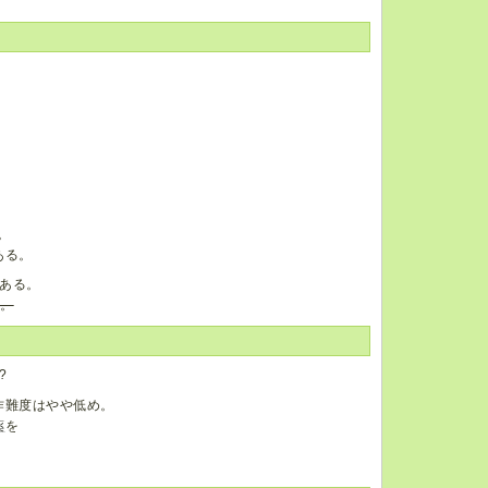
。
。
ある。
ある。
た。
?
作難度はやや低め。
薬
を