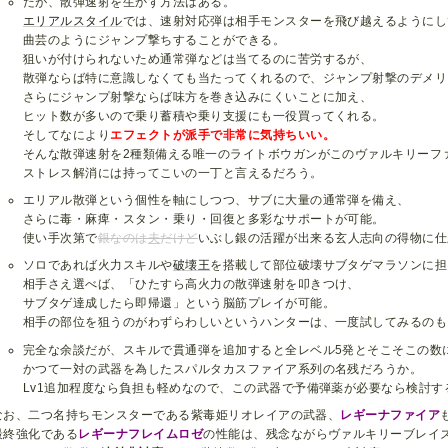
だが、散弾速射を生かす方法はある。
エリアルスタイル
では、速射対応弾は相手モンスターを飛び越えるようにし
曲芸のようにジャンプ撃ちすることができる。
狙いが付けられないため通常弾などは当てるのに苦労するが、
散弾ならば特に意識しなくても当たってくれるので、ジャンプ射撃のデメリ
さらにジャンプ射撃ならば味方を巻き込みにくいことに加え、
ヒット数が多いので乗り蓄積や乗り支援にも一役買ってくれる。
そしてなにより
エフェクトが派手で非常に気持ちいい。
そんな散弾速射を2種類備える唯一のライトボウガンがこのヴァルキリーフ
ストレス解消には持ってこいの一丁と言えるだろう。
エリアル散弾という個性を軸にしつつ、サブに大量の通常弾を備え、
さらに毒・麻痺・スタン・乗り・回復と多彩なサポートが可能。
使い手次第で
銀なのは
夫
だけど
いぶし銀の活躍が出来る玄人志向の得物に仕
ソロであれば火力スキルや
破壊王
を搭載して部位破壊サブタゲマラソンに担
相手さえ選べば、「ひたすら高火力の散弾速射を叩きつけ、
サブタゲ達成したら即帰還」という脳筋プレイが可能。
相手の部位を狙うのがわずらわしいというハンターは、一度試してみるのも
完全な余談だが、スキルで貫通弾を追加すると全レベル5発とそこそこの数
かつて一対の武器を為したスパルタカスファイア系列の名残だろうか。
Lv1追加程度なら負担も軽めなので、この武器で予備弾薬が必要なら検討
なお、二つ名持ちモンスターである紫毒姫リオレイアの武器、
レギーナファイア
最終強化である
レギーナフレイムロゼ
の性能は、残念ながらヴァルキリーブレイ