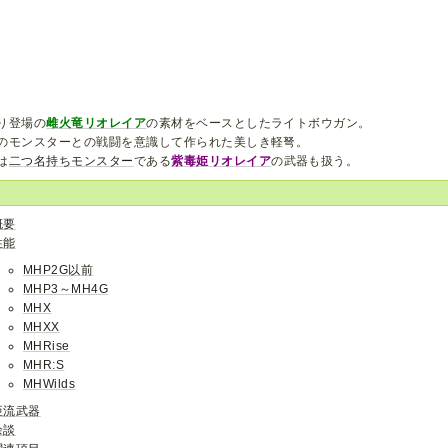
り登場の
雌火竜リオレイア
の素材をベースとしたライトボウガン。
のモンスターとの戦闘を意識して作られた美しき軽弩。
は
二つ名持ちモンスター
である
紫毒姫リオレイア
の武器も扱う。
概要
性能
MHP2G以前
MHP3～MH4G
MHX
MHXX
MHRise
MHR:S
MHWilds
亜流武器
余談