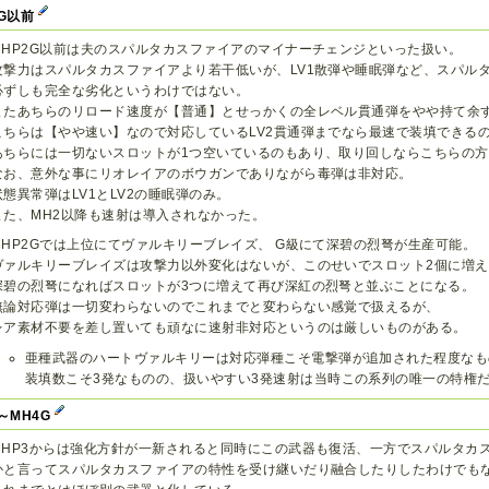
2G以前
MHP2G以前は夫のスパルタカスファイアのマイナーチェンジといった扱い。
攻撃力はスパルタカスファイアより若干低いが、LV1散弾や睡眠弾など、スパル
必ずしも完全な劣化というわけではない。
またあちらのリロード速度が【普通】とせっかくの全レベル貫通弾をやや持て余
こちらは【やや速い】なので対応しているLV2貫通弾までなら最速で装填できる
あちらには一切ないスロットが1つ空いているのもあり、取り回しならこちらの
なお、意外な事にリオレイアのボウガンでありながら毒弾は非対応。
状態異常弾はLV1とLV2の睡眠弾のみ。
また、MH2以降も速射は導入されなかった。
MHP2Gでは上位にてヴァルキリーブレイズ、 G級にて深碧の烈弩が生産可能。
ヴァルキリーブレイズは攻撃力以外変化はないが、このせいでスロット2個に増
深碧の烈弩になればスロットが3つに増えて再び深紅の烈弩と並ぶことになる。
無論対応弾は一切変わらないのでこれまでと変わらない感覚で扱えるが、
レア素材不要を差し置いても頑なに速射非対応というのは厳しいものがある。
亜種武器のハートヴァルキリーは対応弾種こそ電撃弾が追加された程度なも
装填数こそ3発なものの、扱いやすい3発速射は当時この系列の唯一の特権
3～MH4G
MHP3からは強化方針が一新されると同時にこの武器も復活、一方でスパルタカ
かと言ってスパルタカスファイアの特性を受け継いだり融合したりしたわけでも