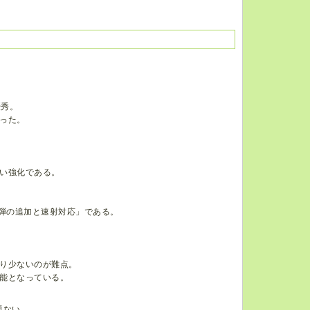
優秀。
った。
い強化である。
炎弾の追加と速射対応」である。
なり少ないのが難点。
能となっている。
題ない。