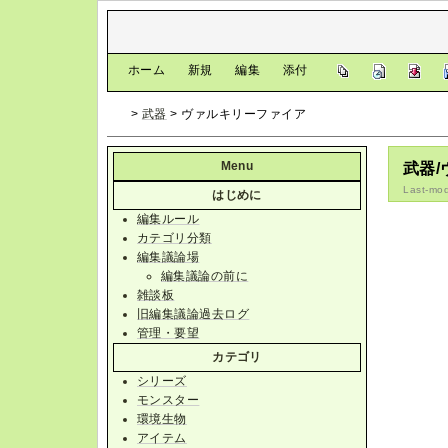
[
ホーム
|
新規
|
編集
|
添付
]
>
武器
> ヴァルキリーファイア
Menu
武器
Last-mod
はじめに
編集ルール
カテゴリ分類
編集議論場
編集議論の前に
雑談板
旧編集議論過去ログ
管理・要望
カテゴリ
シリーズ
モンスター
環境生物
アイテム