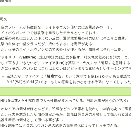
関連項目
明文
緑色のフレームが特徴的な、ライトボウガン使いにはお馴染みの一丁。
ライトボウガンの中では攻撃を重視したモデルとなっており、
補助系の弾丸はほとんど使えない反面、通常攻撃用の弾の扱いはそこそこ優秀。
攻撃力自体は中堅クラスだが、扱いやすさには定評がある。
また、火竜のライトボウガンなので火炎弾が使えるが、属性弾はそれ一辺倒。
ヴァルキリー(
valkyrie
)は北欧神話の戦乙女を指す、雌火竜武器の代名詞の一つ
そして言うまでもないが、ファイア(
fire
)は英語で「火炎」や「射撃」を意味する
まさに火竜のボウガンにはこれ以上ないほどピッタリな素晴らしいネーミングで
余談だが、ファイアは「
解雇する
」という意味でも使われる事がある単語で
MH3(Wii)やMH4(G)ではこちらの意味を彷彿とさせる待遇になってしまっ
MHP2G以前とMHP3以降で大分性能が変わっている。設計思想が違うのだろうか
リオレイアの素材がほとんどで、逆鱗などのレア素材を使わない場合もあって製
また、火力を意識した初期の設定からか、普段は調合用の素材として扱われる
爆
武器生産用の素材として用いる事が多い。
MHP3以降では
クロスボウガン系
の武器の派生強化によっても入手できる。