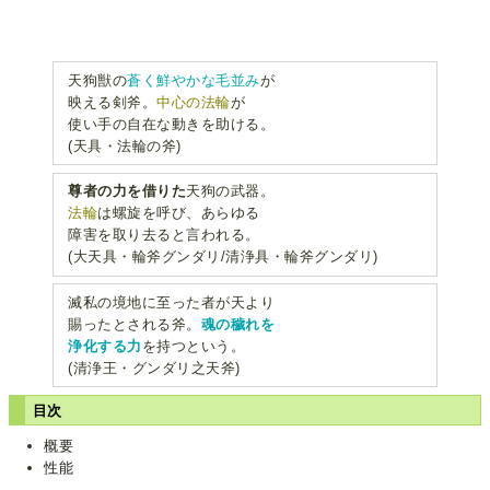
天狗獣の
蒼く鮮やかな毛並み
が
映える剣斧。
中心の法輪
が
使い手の自在な動きを助ける。
(天具・法輪の斧)
尊者の力を借りた
天狗の武器。
法輪
は螺旋を呼び、あらゆる
障害を取り去ると言われる。
(大天具・輪斧グンダリ/清浄具・輪斧グンダリ)
滅私の境地に至った者が天より
賜ったとされる斧。
魂の穢れを
浄化する力
を持つという。
(清浄王・グンダリ之天斧)
目次
概要
性能