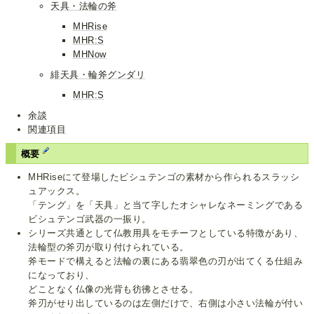
天具・法輪の斧
MHRise
MHR:S
MHNow
緋天具・輪斧グンダリ
MHR:S
余談
関連項目
概要
MHRiseにて登場したビシュテンゴの素材から作られるスラッシ
ュアックス。
「テング」を「天具」と当て字したオシャレなネーミングである
ビシュテンゴ武器の一振り。
シリーズ共通として仏教用具をモチーフとしている特徴があり、
法輪型の斧刃が取り付けられている。
斧モードで構えると法輪の裏にある翡翠色の刃が出てくる仕組み
になっており、
どことなく仏像の光背も彷彿とさせる。
斧刃がせり出しているのは左側だけで、右側は小さい法輪が付い