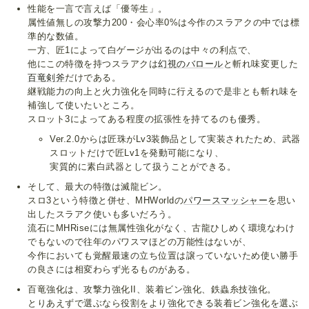
性能を一言で言えば「優等生」。
属性値無しの攻撃力200・会心率0%は今作のスラアクの中では標
準的な数値。
一方、匠1によって白ゲージが出るのは中々の利点で、
他にこの特徴を持つスラアクは
幻視のバロール
と斬れ味変更した
百竜剣斧
だけである。
継戦能力の向上と火力強化を同時に行えるので是非とも斬れ味を
補強して使いたいところ。
スロット3によってある程度の拡張性を持てるのも優秀。
Ver.2.0からは匠珠がLv3装飾品として実装されたため、武器
スロットだけで匠Lv1を発動可能になり、
実質的に素白武器として扱うことができる。
そして、最大の特徴は滅龍ビン。
スロ3という特徴と併せ、MHWorldの
パワースマッシャー
を思い
出したスラアク使いも多いだろう。
流石にMHRiseには無属性強化がなく、古龍ひしめく環境なわけ
でもないので往年のパワスマほどの万能性はないが、
今作においても覚醒最速の立ち位置は譲っていないため使い勝手
の良さには相変わらず光るものがある。
百竜強化は、攻撃力強化II、装着ビン強化、鉄蟲糸技強化。
とりあえずで選ぶなら役割をより強化できる装着ビン強化を選ぶ