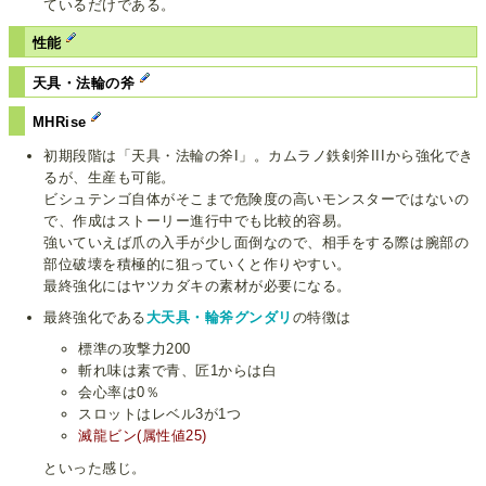
ているだけである。
性能
天具・法輪の斧
MHRise
初期段階は「天具・法輪の斧I」。カムラノ鉄剣斧IIIから強化でき
るが、生産も可能。
ビシュテンゴ自体がそこまで危険度の高いモンスターではないの
で、作成はストーリー進行中でも比較的容易。
強いていえば爪の入手が少し面倒なので、相手をする際は腕部の
部位破壊を積極的に狙っていくと作りやすい。
最終強化にはヤツカダキの素材が必要になる。
最終強化である
大天具・輪斧グンダリ
の特徴は
標準の攻撃力200
斬れ味は素で青、匠1からは白
会心率は0％
スロットはレベル3が1つ
滅龍ビン(属性値25)
といった感じ。