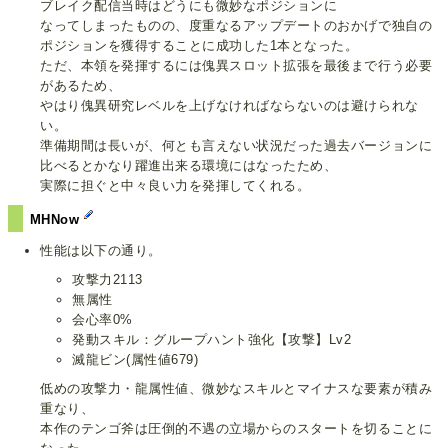
ブレイク配信当時はどうにも微妙なポジションに
なってしまったものの、度重なるアップデートのおかげで独自の
ポジションを獲得することに成功した1本となった。
ただ、本領を発揮するには傀異スロット拡張を最後まで行う必要
があるため、
やはり傀異研究レベルを上げなければならないのは避けられな
い。
準備期間は長いが、何とも言えない状況だった過去バージョンに
比べるとかなり躍進出来る環境にはなったため、
実際に担ぐと中々良い力を発揮してくれる。
MHNow
性能は以下の通り。
攻撃力2113
無属性
会心率0%
発動スキル：グループハント強化【攻撃】Lv2
滅龍ビン(属性値679)
低めの攻撃力・龍属性値、微妙なスキルとマイナスな要素が積み
重なり、
本作のテンゴ斧は圧倒的不遇の立場からのスタートを切ることに