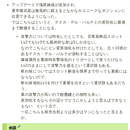
アップデートで傀異錬成が追加され、
通常種武器は徹底的に鍛えるとなかなかユニークなポジションに
位置できるようになった。
ではこちらはというと、テスカ・デル・バルテとの差別化に最後
まで難儀することになる。
攻撃力については特化したとしても、百竜装飾品スロット
Lv2でもLv3でも最終的な差は5しか出ない。
なのでこちらにビン変形強化を付けたとしても、元々10差が
あるテスカ・デル・バルテが逆転することはない。
爆破属性を蓄積時攻撃強化のトリガーとして使うだけなら
Lv2のままにして攻撃力を盛るという選択肢もある。
斬れ味についてはスロット解放を限界まで行っても素紫には
ならないので、
斬れ味強化Lv1を付けて素紫を出すという選択肢もあるだろ
う。
素の攻撃力が高いので
粉塵纏
との相性も良い。
差別化するならその辺りでどうにかしようと思えばできなく
もない、という点で、
一応こちらも発売当初よりは多少はマシになったと言える
か。
余談