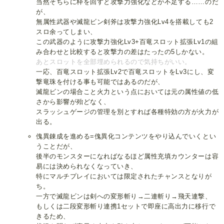
当然そちらに枠を回すと攻撃力強化などが不足する……のだ
が、
無属性武器や滅龍ビン剣斧は攻撃力強化Lv4を搭載しても2
スロ余ってしまい、
この武器のように攻撃力強化Lv3+百竜スロット拡張Lv1の組
み合わせと比較すると攻撃力の差はたったの5しかない。
あとスロットを全部埋められるので気持ちがいい。
一応、百竜スロット拡張Lv2で百竜スロットをLv3にし、変
撃竜珠を付ける事も可能ではあるのだが、
滅龍ビンの場合こと火力という点においては元の属性値の低
さから影響が殆どなく、
スラッシュゲージの管理を別とすれば各種特効の方が火力が
出る。
傀異錬成を進める=傀異化コンテンツをやり込んでいくとい
うことだが、
後半のモンスターになればなるほど属性充填カウンターは容
易には決められなくなっていき、
特にマルチプレイにおいては限定されたチャンスとなりが
ち。
一方で滅龍ビンは剣への変形斬り→二連斬り→飛天連撃、
もしくは二段変形斬り連携1セットで即座に高出力に移行で
きるため、