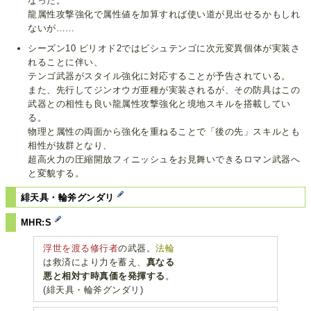
なった。
龍属性攻撃強化で属性値を加算すれば使い道が見出せるかもしれ
ないが……
シーズン10 ピリオド2ではビシュテンゴに次元変異個体が実装さ
れることに伴い、
テンゴ武器がスタイル強化に対応することが予告されている。
また、先行してジンオウガ亜種が実装されるが、その防具はこの
武器との相性も良い龍属性攻撃強化と境地スキルを搭載してい
る。
物理と属性の両面から強化を重ねることで「後の先」スキルとも
相性が抜群となり、
超高火力の圧縮開放フィニッシュをお見舞いできるロマン武器へ
と変貌する。
緋天具・輪斧グンダリ
MHR:S
浮世を渡る修行者
の武器。
法輪
は救済により力を蓄え、
真なる
悪と相対す時真価を発揮する
。
(緋天具・輪斧グンダリ)