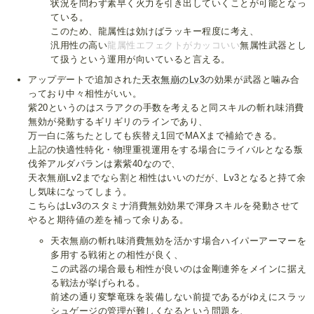
状況を問わず素早く火力を引き出していくことが可能となっ
ている。
このため、龍属性は効けばラッキー程度に考え、
汎用性の高い
龍属性エフェクトがカッコいい
無属性武器とし
て扱うという運用が向いていると言える。
アップデートで追加された
天衣無崩のLv3
の効果が武器と噛み合
っており中々相性がいい。
紫20というのはスラアクの手数を考えると同スキルの斬れ味消費
無効が発動するギリギリのラインであり、
万一白に落ちたとしても疾替え1回でMAXまで補給できる。
上記の快適性特化・物理重視運用をする場合にライバルとなる叛
伐斧アルダバランは素紫40なので、
天衣無崩Lv2までなら割と相性はいいのだが、Lv3となると持て余
し気味になってしまう。
こちらはLv3のスタミナ消費無効効果で渾身スキルを発動させて
やると期待値の差を補って余りある。
天衣無崩の斬れ味消費無効を活かす場合ハイパーアーマーを
多用する戦術との相性が良く、
この武器の場合最も相性が良いのは金剛連斧をメインに据え
る戦法が挙げられる。
前述の通り変撃竜珠を装備しない前提であるがゆえにスラッ
シュゲージの管理が難しくなるという問題を、