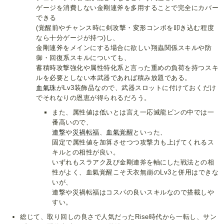
ゲージを消費しない金剛連斧を多用することで完全にカバー
できる
(覚醒前やチャンス時に剣攻撃・変形コンボを叩き込む程度
なら十分ゲージが持つ)し、
金剛連斧をメインにする場合に欲しい翔蟲関係スキルや防
御・回復系スキルについても、
蓄積時攻撃強化や属性特化系と言った重めの負荷を持つスキ
ルを必要としない本武器であれば積み放題である。
血氣珠
がLv3装飾品なので、武器スロットに付けておくだけ
でそれなりの恩恵が得られるだろう。
また、属性値は低いとは言え一応滅龍ビンの中では一
番高いので、
連撃
や
災禍転福
、
血氣覚醒
といった、
固定で属性値を加算させつつ攻撃力も上げてくれるス
キルとの相性が良い。
いずれもスラアク及び金剛連斧を軸にした戦法との相
性がよく、血氣覚醒こそ天衣無崩のLv3と併用はできな
いが、
連撃や災禍転福はコスパの良いスキルなので搭載しや
すい。
総じて、取り回しの良さで人気だったRise時代から一転し、サン