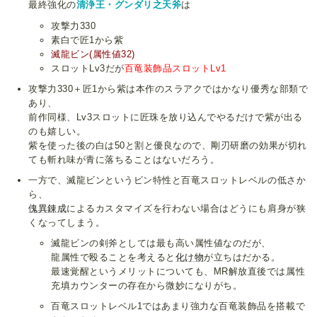
最終強化の
清浄王・グンダリ之天斧
は
攻撃力330
素白で匠1から紫
滅龍ビン(属性値32)
スロットLv3だが
百竜装飾品スロットLv1
攻撃力330＋匠1から紫は本作のスラアクではかなり優秀な部類で
あり、
前作同様、Lv3スロットに匠珠を放り込んでやるだけで紫が出る
のも嬉しい。
紫を使った後の白は50と割と優良なので、剛刃研磨の効果が切れ
ても斬れ味が青に落ちることはないだろう。
一方で、滅龍ビンというビン特性と百竜スロットレベルの低さか
ら、
傀異錬成
によるカスタマイズを行わない場合はどうにも肩身が狭
くなってしまう。
滅龍ビンの剣斧としては最も高い属性値なのだが、
龍属性で殴ることを考えると
化け物
が立ちはだかる。
最速覚醒というメリットについても、MR解放直後では属性
充填カウンターの存在から微妙になりがち。
百竜スロットレベル1ではあまり強力な百竜装飾品を搭載で