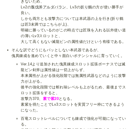
きないため、
Lv2の
叛伐斧アルダバラン
、Lv3の
折り鶴
の方が使い勝手が
良い。
しかも両方とも攻撃力については本武器の上を行き(折り鶴
は匠3未満ではこちらが上)、
明確に勝っているのがこの時点では匠珠を入れる以外使い道
の薄いLv3スロットと、
大して高くもない滅龍ビンの属性値だけという有様である。
そんな訳でどうにもパッとしない本武器であるが、
傀異錬成を進めていくと中々面白いポテンシャルに育っていく。
Ver.14より追加された傀異錬成スロット拡張ボーナスでは滅
龍ビン剣斧は属性値は一切上がらず、
本来属性が上がる強化段階では無属性武器などのように攻撃
力が上がる。
後半の強化段階では斬れ味レベルも上がるため、最後までス
ロット拡張をすると、
攻撃力370、
素で紫20
となる。
素紫を得たことでLv3スロットを実質フリー枠にできるよう
になった。
百竜スロットレベルについても錬成で強化が可能になってい
る。