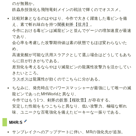
のが無難か。
鉄蟲糸技強化も飛翔竜剣メインの戦法で輝くのでオススメ。
比較対象となるのはやはり、今作で大きく躍進した毒ビンを備
え、素で斬れ味白を持つ
闇夜剣斧【弦月】
。
今作における毒ビンは滅龍ビンと並んでゲージの増加速度が最速
であり、
会心率を考慮した攻撃期待値は素の状態でもほぼ変わらないた
め、
高速覚醒が可能な汎用スラアクとして選ぶ場合はどうしてもあち
らに目が行きがちである。
差別化を考えるならやはり滅龍ビンの龍属性攻撃力を活かしてい
きたいところ。
ラスボス
は龍属性が効くのでこちらに分がある。
ちなみに、発売時点でパワースマッシャーが最強にして唯一の滅
龍ビンであったMHWorldと異なり、
今作ではもう1つ、
剣斧の折形【桜吹雪】
が存在する。
安定した性能をもつこちらと異なり、低い攻撃力、極端な斬れ
味、ユニークな百竜強化を備えたピーキーな一振りである。
MHR:S
サンブレイクへのアップデートに伴い、MRの強化先が追加。