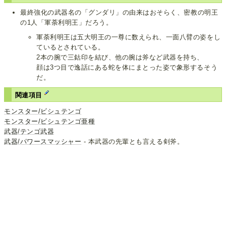
最終強化の武器名の「グンダリ」の由来はおそらく、密教の明王
の1人「軍荼利明王」だろう。
軍荼利明王は五大明王の一尊に数えられ、一面八臂の姿をし
ているとされている。
2本の腕で三鈷印を結び、他の腕は斧など武器を持ち、
顔は3つ目で逸話にある蛇を体にまとった姿で象形するそう
だ。
関連項目
モンスター/ビシュテンゴ
モンスター/ビシュテンゴ亜種
武器/テンゴ武器
武器/パワースマッシャー
- 本武器の先輩とも言える剣斧。