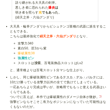
語り継がれる大天具の剣斧。
悪しき者に恐れられた
爆炎
は
弱き者を照らす
光
でもあった
。
(緋天之斧・六仙グンダリ)
大天具・輪斧グンダリからビシュテンゴ亜種の武器に派生するこ
ともできる。
こちらは最終強化で
緋天之斧・六仙グンダリ
となり、
攻撃力340
素白50、匠3から紫
爆破属性38
強属性ビン
スロットは
没収
、百竜装飾品スロットはLv2
と、通常種よりは百竜スロット分マシな仕上がり。
しかし、同じ爆破強属性ビンである
テスカ・デル・バルテ
には、
10だけ勝っている攻撃力以外の全てで負けてしまっている。
一応あちらより完成は早いが、攻略用でももっと使える武器はい
くらでもある。
*1
ついでに言えば、本作では爆破属性のダメージ自体が微妙。
強撃ビンならそこそこ有力なポジションになっていた可能性はな
くもないのだが。