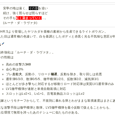
安寧の地は遠く、
その影
を追い
続け、強く照らせば照らすほど
その手も
紅く染まっていく
…。
(ルーチ・ダ・ラヴァタ)
MHR:Sより登場したヤツカダキ亜種の素材から生産できるライトボウガン。
見た目は通常種の色違いで、白を基調としたボディと赤黒く光る不気味な意匠が
S
最終強化は「ルーチ・ダ・ラヴァタ」。
その性能は
高めの攻撃力
340
会心率は0%
ブレ
左右大
、反動小、リロード
極遅
。反動を除き、取り回しは劣悪
通常弾6/3/3、散弾0/5/5、徹甲榴弾1/2/1、拡散弾2/2、減気弾3/1
ほとんどが歩き撃ちに対応するが移動リロード対応弾は実質LV1通常弾のみ
LV1徹甲榴弾が速射と単発自動装填に対応
スロットはLv2×1、Lv1×1、百竜装飾品スロットはLv2
花嫁というモチーフからして、不規則に暴れる弾とわがままな装填速度はまさに
主な攻撃手段は徹甲榴弾と散弾。LV3徹甲榴弾を最小反動で扱えることからも、
上位環境で無双を誇ったあのドシューに似たものがある。