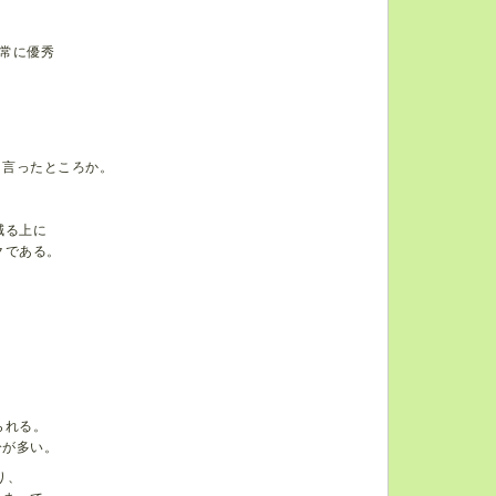
常に優秀
と言ったところか。
、
減る上に
クである。
られる。
分が多い。
り、