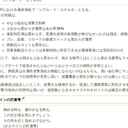
MRにおける最終強化で「ソブル・ド・エテルネ」となる。
その性能は
やはり低めな攻撃力
310
上位から変わらず優秀な会心率
35%
速射対応弾は変わらず。貫通火炎弾の装填数が伸びなかったのは残念。移動
ブレ、反動、リロードの基礎スペックも変わらず優秀
装飾品スロットも変化なし
百竜装飾品スロットは各種特効に対応できるが属痛竜珠には非対応のLv2
総じて、強みも弱みも上位と変わらず、刺さる相手にはとことん刺さる優秀なラ
アップデートで追加された
シルバーソルシリーズ
との相性が非常によい。
特に、胴防具は火属性攻撃強化が無駄にならないのはもちろん、高い会心率にマ
属性ボウガンでの採用率が非常に高い、
伏魔響命
と部位が被らないのも嬉しいと
傀異錬成は悩ましいところ。攻撃力を補填するか、拡張して属痛竜珠に対応させ
攻撃力強化の汎用性は高いが、仮想敵となるオオナズチやオロミドロは補正の乗
インの灯連弩
病める時も、健やかなる時も、
この灯が道を照らすでしょう。
その先を
紅く
染め上げながら。
(カルマインの灯連弩)