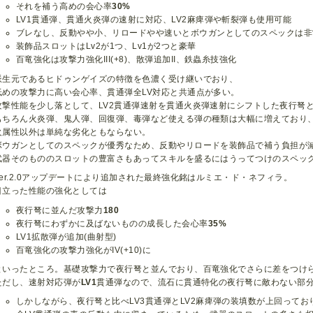
それを補う高めの会心率
30%
LV1貫通弾、貫通火炎弾の速射に対応、LV2麻痺弾や斬裂弾も使用可能
ブレなし、反動やや小、リロードやや速いとボウガンとしてのスペックは非
装飾品スロットはLv2が1つ、Lv1が2つと豪華
百竜強化は攻撃力強化III(+8)、散弾追加II、鉄蟲糸技強化
派生元であるヒドゥンゲイズの特徴を色濃く受け継いでおり、
低めの攻撃力に高い会心率、貫通弾全LV対応と共通点が多い。
攻撃性能を少し落として、LV2貫通弾速射を貫通火炎弾速射にシフトした夜行弩
もちろん火炎弾、鬼人弾、回復弾、毒弾など使える弾の種類は大幅に増えており
火属性以外は単純な劣化ともならない。
ボウガンとしてのスペックが優秀なため、反動やリロードを装飾品で補う負担が
武器そのもののスロットの豊富さもあってスキルを盛るにはうってつけのスペッ
Ver.2.0アップデートにより追加された最終強化銘はルミエ・ド・ネフィラ。
目立った性能の強化としては
夜行弩に並んだ攻撃力
180
夜行弩にわずかに及ばないものの成長した会心率
35%
LV1拡散弾が追加(曲射型)
百竜強化の攻撃力強化がIV(+10)に
といったところ。基礎攻撃力で夜行弩と並んでおり、百竜強化でさらに差をつけ
ただし、速射対応弾が
LV1
貫通弾なので、流石に貫通特化の夜行弩に敵わない部
しかしながら、夜行弩と比べLV3貫通弾とLV2麻痺弾の装填数が上回ってお