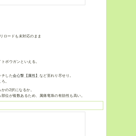
リロードも未対応のまま
イトボウガンといえる。
ッチした
会心撃【属性】
など至れり尽せり。
ころ。
るかの2択になるか。
る部位が複数あるため、属痛竜珠の有効性も高い。