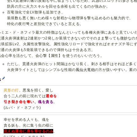
全LV貫通弾の素の反動も中に収まっているため、武器のスロットの多さも
防具の方に火力スキルを回せる余裕も出てくるのが強みか。
百竜強化で全LV散弾も追加でき、
装填数も悪く無いため様々な射程から物理弾を撃ち込めるのも魅力的で、
特化の夜行弩と差別化できていると言える。
ルミエ・ド・ネフィラ最大の特徴はなんといっても各種火炎弾にあると見ていい
貫通火炎弾速射は2連射かつ2発しか装填できないのでそのまま撃っても微妙なの
装填拡張Lv2、火属性攻撃強化、属性強化リロードで強化すればオオナズチ等に
普通の火炎弾も5発装填できるので弾持ちは十分ある方。
高会心率を活かして、会心撃【属性】を使うのもいいだろう。
ただし、貫通火炎弾のヒット間隔はかなり長く、刺さる相手はそれほど多く
火炎弾ライトとしてはシンプルな性能の
鳳仙火竜砲
の方が扱いやすい。素の
S
異形の灯
、悪鬼を招く。愛し
合う二人の前に現れては
運命を
引き裂き命を奪い
、
魂を貪る
。
(ルパ・ド・ネフィラ)
幸せを求める人々も、魂を
貪る妖も、光に集う虫の様に
抗えぬ運命に身を寄せるのみ
。
(ソブル・ド・エテルネ)