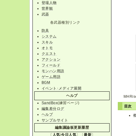
登場人物
世界観
武器
各武器種別リンク
防具
システム
スキル
オトモ
クエスト
アクション
フィールド
モンハン用語
ゲーム用語
BGM
イベント･メディア展開
ヘルプ
MHR
SandBox
(練習ページ)
目次
編集差分ログ
ヘルプ
サンプルサイト
編集議論板更新履歴
〔
人気
/
今日人気
〕〔
最新
〕