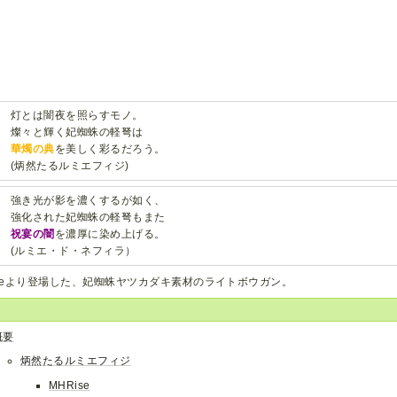
灯とは闇夜を照らすモノ。
燦々と輝く妃蜘蛛の軽弩は
華燭の典
を美しく彩るだろう。
(炳然たるルミエフィジ)
強き光が影を濃くするが如く、
強化された妃蜘蛛の軽弩もまた
祝宴の闇
を濃厚に染め上げる。
(ルミエ・ド・ネフィラ）
iseより登場した、妃蜘蛛ヤツカダキ素材のライトボウガン。
概要
炳然たるルミエフィジ
MHRise