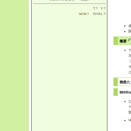
T.
?
Y.
?
NOW.
?
TOTAL.
?
概要
炳然た
MHRi