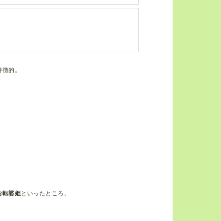
特徴的。
お転婆姫
といったところ。