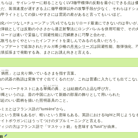
こちらは、サイレンサーに頼ることなくLV3徹甲榴弾の反動を最小にできる点は
ただ、装填速度が遅すぎる上に徹甲榴弾以外の攻撃手段が少なく、それらはドシ
徹甲ライトとしての扱いやすさには雲泥の差があると言ってもいいほど。
強化パーツなし+チューンアップLv1でもなおリロード最速にできないのは辛いが
散弾銃としては反動の小ささから適正射撃法にロングバレルを併用可能で、その
リロードは速いで妥協して回避性能に刃鱗磨きに巧撃と合わせ、
拡散弓もかくやといったインファイトを楽しんでみるのも良いだろう。
アップデートで追加されたナルガ希少種の
月光シリーズ
は回避性能、散弾強化、
装填拡張まで発動する為、まさにお誂え向きと言える。
へいぜん
「
炳然
」とは光り輝いているさまを指す言葉。
他の武器の熟語は変換ですぐ出てくるのだが、これは普通に入力しても出てこな
かしょくのてん
フレーバーテキストにある
華燭の典
、とは結婚式の上品な呼び方。
華燭というのは、昔の中国において新婚の部屋の飾りとして用いられた
縁起のいい図柄を描いた照明器具のこと。
ルミエとはフランス語の"lumière"から。
光という意味もあるが、軽いという意味もある。英語におけるlightと同じような
ライトボウガンにはうってつけのダブルミーニングと言える。
フィジの方はフランス語で「マスケット銃」を意味する"fusil"が由来。
項目