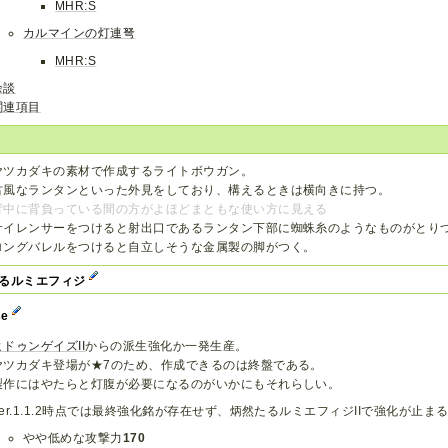
MHR:S
カルマインの灯連弩
MHR:S
余談
関連項目
ヤツカダキの素材で作成するライトボウガン。
古風なランタンといった外見をしており、構えるときは横向きに持つ。
背中に背負っている間の方がよほどまともな使い方に見える
サイレンサーをつけると射出口であるランタン下部に蜘蛛糸のようなものがとり
ロングバレルをつけると自立しそうな金属製の脚がつく。
るルミエフィジ
se
ヒドゥンゲイズII
からの派生強化か一発生産。
ヤツカダキ登場が★7のため、作成できるのは終盤である。
製作にはやたらと灯腹が必要になるのがいかにもそれらしい。
Ver.1.1.2時点では最終強化銘が存在せず、炳然たるルミエフィジIIで強化が止ま
やや低めな攻撃力
170