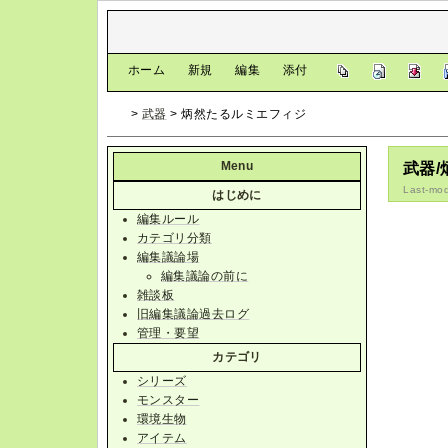
[
ホーム
|
新規
|
編集
|
添付
]
>
武器
> 炳然たるルミエフィジ
Menu
武器
Last-mod
はじめに
編集ルール
カテゴリ分類
編集議論場
編集議論の前に
雑談板
旧編集議論過去ログ
管理・要望
カテゴリ
シリーズ
モンスター
環境生物
アイテム