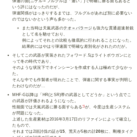
弾速の面(ニゲル＝フルグルは「速い」)で明確に勝る面もあると
いう評にはなったのだが、
弾速関係がはっきりするまでは、フルグルがあれば別に必要ない
のではないかという声も多かった。
また当時は天嵐武器の
テオ＝バラージ
も強力な貫通超速射銃
として名を馳せており、
例によってそれとの比較も徹底的に行われることになった。
結果的にはやはり弾速面で明確な差別化がされたのだが。
そしてこの武器が実装されたフォワード.5はライトボウガンにと
って冬の時代であり、
そのような状況下でネインシーンを作成する人は極めて少なかっ
た。
そんな中でも作製者が現れたことで、弾速に関する事実が判明し
たわけなのだが…
MHF-G以降は「HR(とSR)帯の武器としてどうか」という点でこ
の武器が評価されるようになった。
*1
性能面では天嵐武器に勝る面すらある
が、今度は生産システム
が問題になった。
上述した生産素材は2016年3月17日のリファインによって確立し
たもので、
それまでは2頭討伐の証が
15
、荒天が5枚の計
20
枚に、剛種タイク