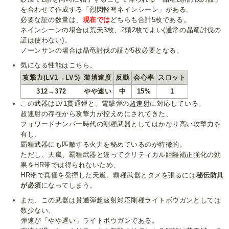
を合わせて作成する「烈閃軽弩ネインシーン」がある。
必要な証の数量は、
現在では
どちらも合計5枚である。
ネインシーンの場合は荒天3枚、2頭2枚でよい(通常の晶竜討伐の
証は使わない)。
ノーンサンの場合は晶竜討伐の証が5枚必要となる。
気になる性能はこちら。
攻撃力(LV1→LV5)
装填速度
反動
会心率
スロット
312→372
やや速い
中
15%
1
この武器はLV1貫通弾と、電撃弾の
超速射
に対応している。
超速射の存在から攻撃力が控えめにされてきた、
フォワードナンバー時代の剛種武器としてはかなり高い攻撃力を
有し、
覇種武器にも匹敵する火力を秘めているのが特徴的。
ただし、天嵐、覇種武器と違ってクリティカル距離補正強化の効
果をHR帯では得られないため、
HR帯で真価を発揮した天嵐、覇種武器とタメを張るには
秘伝防具
が必須
になってしまう。
また、この武器は貫通弾超速射対応剛種ライトボウガンとしては
数少ない、
弾速が「やや遅い」ライトボウガンである。