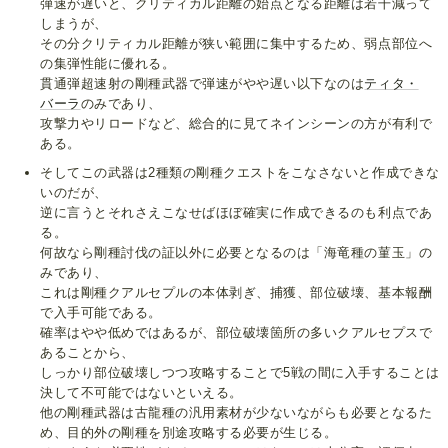
弾速が遅いと、クリティカル距離の始点となる距離は若干減って
しまうが、
その分クリティカル距離が狭い範囲に集中するため、弱点部位へ
の集弾性能に優れる。
貫通弾超速射の剛種武器で弾速がやや遅い以下なのは
ティタ・
バーラ
のみであり、
攻撃力やリロードなど、総合的に見てネインシーンの方が有利で
ある。
そしてこの武器は2種類の剛種クエストをこなさないと作成できな
いのだが、
逆に言うとそれさえこなせばほぼ確実に作成できるのも利点であ
る。
何故なら剛種討伐の証以外に必要となるのは「海竜種の菫玉」の
みであり、
これは剛種クアルセプルの本体剥ぎ、捕獲、部位破壊、基本報酬
で入手可能である。
確率はやや低めではあるが、部位破壊箇所の多いクアルセプスで
あることから、
しっかり部位破壊しつつ攻略することで5戦の間に入手することは
決して不可能ではないといえる。
他の剛種武器は古龍種の汎用素材が少ないながらも必要となるた
め、目的外の剛種を別途攻略する必要が生じる。