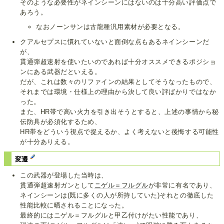
そのような必要性がネインシーンにはないのは十分高い評価点で
あろう。
なおノーンサンは古龍種汎用素材が必要となる。
クアルセプスに慣れていないと面倒な点もあるネインシーンだ
が、
貫通弾超速射を使いたいのであれば十分オススメできるポジショ
ンにある武器だといえる。
だが、これは数々のリファインの結果としてそうなったもので、
それまでは環境・仕様上の理由から決して良い評ばかりではなか
った。
また、HR帯で高い火力を引き出そうとすると、上述の事情から秘
伝防具が必須化するため、
HR帯をどういう視点で捉えるか、よく考えないと後悔する可能性
が十分ありえる。
変遷
この武器が登場した当時は、
貫通弾超速射ガンとして
ニゲル＝フルグル
が非常に有名であり、
ネインシーンは(既に多くの人が所持していた)それとの徹底した
性能比較に晒されることになった。
最終的にはニゲル＝フルグルと甲乙付けがたい性能であり、