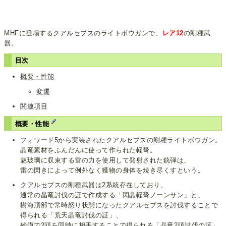
MHFに登場する
クアルセプス
のライトボウガンで、
レア12
の剛種武
器。
目次
概要・性能
変遷
関連項目
概要・性能
フォワード5から実装されたクアルセプスの剛種ライトボウガン。
晶竜素材をふんだんに使って作られた軽弩。
魅玻璃に収束する雷の力を使用して発射された銃弾は、
雷の閃きによって例外なく獲物の身体を焼き尽くすという。
クアルセプスの剛種武器は2系統存在しており、
通常の晶竜討伐の証で作成する「閃晶軽弩ノーンサン」と、
樹海頂部で常時怒り状態になったクアルセプスを討伐することで
得られる「荒天晶竜討伐の証」、
砂漠で2頭を同時に相手することで得られる「晶竜2頭討伐の証」