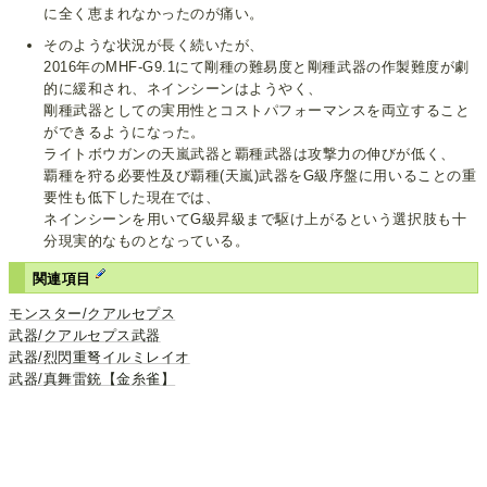
に全く恵まれなかったのが痛い。
そのような状況が長く続いたが、
2016年のMHF-G9.1にて剛種の難易度と剛種武器の作製難度が劇
的に緩和され、ネインシーンはようやく、
剛種武器としての実用性とコストパフォーマンスを両立すること
ができるようになった。
ライトボウガンの天嵐武器と覇種武器は攻撃力の伸びが低く、
覇種を狩る必要性及び覇種(天嵐)武器をG級序盤に用いることの重
要性も低下した現在では、
ネインシーンを用いてG級昇級まで駆け上がるという選択肢も十
分現実的なものとなっている。
関連項目
モンスター/クアルセプス
武器/クアルセプス武器
武器/烈閃重弩イルミレイオ
武器/真舞雷銃【金糸雀】