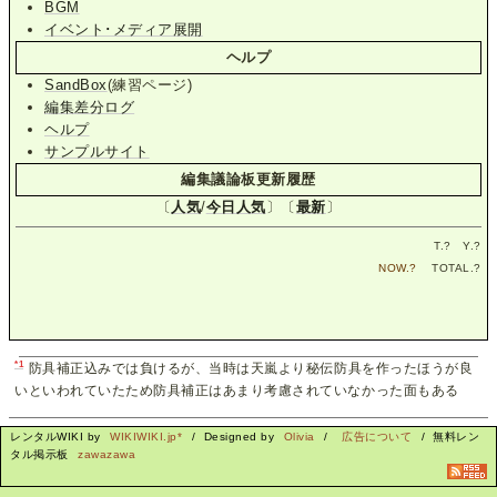
BGM
イベント･メディア展開
ヘルプ
SandBox
(練習ページ)
編集差分ログ
ヘルプ
サンプルサイト
編集議論板更新履歴
〔
人気
/
今日人気
〕〔
最新
〕
T.
?
Y.
?
NOW.
?
TOTAL.
?
*1
防具補正込みでは負けるが、当時は天嵐より秘伝防具を作ったほうが良
いといわれていたため防具補正はあまり考慮されていなかった面もある
レンタルWIKI by
WIKIWIKI.jp*
/ Designed by
Olivia
/
広告について
/ 無料レン
タル掲示板
zawazawa