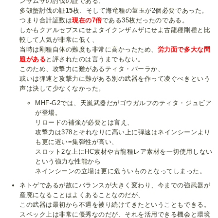
ンザムザの討伐の証である、
多殻蟹討伐の証
15
枚、そして海竜種の菫玉が2個必要であった。
つまり合計証数は
現在の7倍
である35枚だったのである。
しかもクアルセプスにせよタイクンザムザにせよ古龍種剛種と比
較して人気が非常に低く、
当時は剛種自体の難度も非常に高かったため、
労力面で多大な問
題がある
と評されたのは言うまでもない。
このため、攻撃力に難があるティタ・バーラか、
或いは弾速と攻撃力に難がある別の武器を作って凌ぐべきという
声は決して少なくなかった。
MHF-G2では、天嵐武器だがゴウガルフのティタ・ジュビア
が登場。
リロードの補強が必要とは言え、
攻撃力は378とそれなりに高い上に弾速はネインシーンより
も更に遅い=集弾性が高い、
スロット2な上にHC素材や古龍種レア素材を一切使用しない
という強力な性能から
ネインシーンの立場は更に危ういものとなってしまった。
ネトゲであるが故にバランスが大きく変わり、今までの強武器が
産廃になることはよくあることなのだが、
この武器は最初から不遇を被り続けてきたということもできる。
スペック上は非常に優秀なのだが、それを活用できる機会と環境