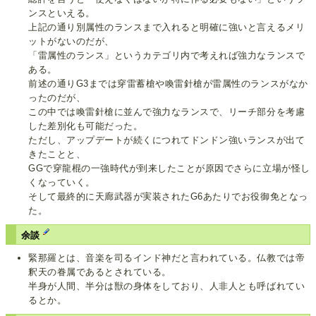
ンスといえる。
上記の通り別属性のランスまで入れると明確に強いと言えるメリ
ットがないのだが、
「雷属性のランス」というカテゴリ内で考えれば強力なランスで
ある。
前述の通りG3までは穿雷蓄槍や喚雷針槍が雷属性のランスがなか
ったのだが、
この中では喚雷針槍に並んで強力なランスで、リーチ部分を考慮
した差別化も可能だった。
ただし、アップデートが続くにつれてドンドン強いランスが出て
きたことと、
GGで穿龍棍の一強時代が到来したことが原因でさらに立場が怪し
くなっていく。
そして最終的に天廊武器が実装されたG6あたりでお役御免となっ
た。
余談
緊那羅とは、音楽を司るインド神だと言われている。仏教では帝
釈天の眷属であるとされている。
半身が人間、半分は獣の身体をしており、人非人とも呼ばれてい
るとか。