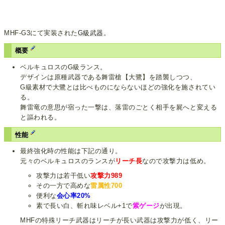
MHF-G3にて実装された
G級武器
。
概要
ベルキュロスのG級ランス。
デザインは原種武器である舞雷槍【大鷺】を踏襲しつつ、
G級素材で大鷺とは比べものにならないほどの強化を施されてい
る。
舞雷竜の意思が宿った一撃は、落雷のごとく相手を屍へと変える
と謳われる。
性能
最終強化時の性能は下記の通り。
元々のベルキュロスのランスが
リーチ長
なので攻撃力は低め。
攻撃力は若干低い
攻撃力989
その一方で高めな
雷属性700
便利な
会心率20%
素で長い白、斬れ味レベル+1で
紫ゲージ
が出現。
MHFの特殊リーチ武器はリーチが長い武器は攻撃力が低く、リー