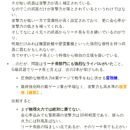
チが短い武器は攻撃力が高く補正されている。
なのでこの武器だけが攻撃力が落とされているというわけではな
い。
攻撃力が低い一方で雷属性が高く設定されており、更に会心率が
攻撃力の低さを補ってくれる。
そしてなにより元々の武器からリーチ長を引き継いでいるのがウ
リ。
性能だけみれば
喚雷針槍
や
穿雷蓄槍
といった強烈な個性を持つ武
器に霞むかもしれないが、
当てやすいリーチ長という特徴から独自の立場を築いている。
…のだが、問題は
リーチ長部門にも強烈なライバルがいた
こと。
G級武器でリーチ長と言えば、次の2本が挙げられる。
圧倒的な物理火力&紫ゲージで相手をねじ伏せる
蛮殻槍
。
最終強化時の紫ゲージ量が半端なく、攻撃力も高水準の
極雷
槍【鎌髭】
。
比較すると、
まず
物理火力では絶対に勝てない
。
会心率込みでも緊那羅の攻撃力は1040程度であり、彼らの
火力には到底及ばない。
リーチ長故の悩ましい点であるが、そのリーチ長でも上がい