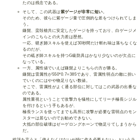
たのは残念である。
そして、この武器は
紫ゲージが非常に短い
。
そのため、彼らに紫ゲージ量で圧倒的な差をつけられてしま
う。
鎌髭、蛮殻槍共に安定したゲージを持っており、白ゲージメ
インのこちらとの火力差は歴然。
一応、
研ぎ師
スキルを使えば30秒間だけ斬れ味は落ちなくな
るのだが、
その砥ぎ師スキルを持つG級防具はかなり少ないのが欠点に
なっている。
一方、属性値でいえば鎌髭よりこちらの方が勝る。
鎌髭は雷属性が550*0.7=385であり、雷属性弱点の敵に担い
でいくのにはやや物足りない数値。
そこで、雷属性がよく通る部位に対してはこの武器の出番な
のである。
属性重視ということで攻撃力を犠牲にしてリーチ極長シジル
を付けるという手もあるが、
極長ランスを使ってまでも高所に攻撃が必要な雷弱点のモン
スターは居ないのでお勧めできない。
大抵の部位破壊はゼーゲロングホーンで物足りてしまうから
だ。
総評を言うと「使えなくはないが特に作る必要もない」というラ