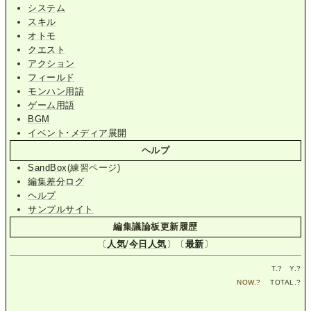
システム
スキル
オトモ
クエスト
アクション
フィールド
モンハン用語
ゲーム用語
BGM
イベント･メディア展開
ヘルプ
SandBox
(練習ページ)
編集差分ログ
ヘルプ
サンプルサイト
編集議論板更新履歴
〔
人気
/
今日人気
〕〔
最新
〕
T.
?
Y.
?
NOW.
?
TOTAL.
?