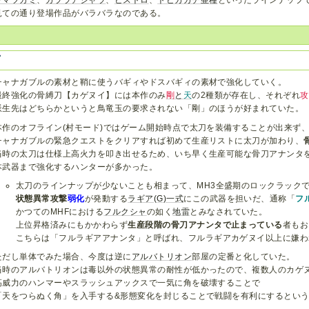
見ての通り登場作品がバラバラなのである。
チャナガブルの素材と鞘に使うバギィやドスバギィの素材で強化していく。
最終強化の骨縛刀【カゲヌイ】には本作のみ
剛
と
天
の2種類が存在し、それぞれ
攻
派生先はどちらかというと鳥竜玉の要求されない「剛」のほうが好まれていた。
本作のオフライン(村モード)ではゲーム開始時点で太刀を装備することが出来ず
チャナガブルの緊急クエストをクリアすれば初めて生産リストに太刀が加わり、
当時の太刀は仕様上高火力を叩き出せるため、いち早く生産可能な骨刀アナンタ
本武器まで強化するハンターが多かった。
太刀のラインナップが少ないことも相まって、MH3全盛期のロックラック
状態異常攻撃
弱化
が発動する
ラギア(G)一式
にこの武器を担いだ、通称「
フ
かつてのMHFにおける
フルクシャ
の如く
地雷
とみなされていた。
上位昇格済みにもかかわらず
生産段階の骨刀アナンタで止まっている
者もお
こちらは「フルラギアアナンタ」と呼ばれ、フルラギアカゲヌイ以上に嫌わ
ただし単体でみた場合、今度は逆に
アルバトリオン
部屋の定番と化していた。
当時のアルバトリオンは毒以外の状態異常の耐性が低かったので、複数人のカゲ
高威力のハンマーやスラッシュアックスで一気に角を破壊することで
「天をつらぬく角」を入手する&形態変化を封じることで戦闘を有利にするとい