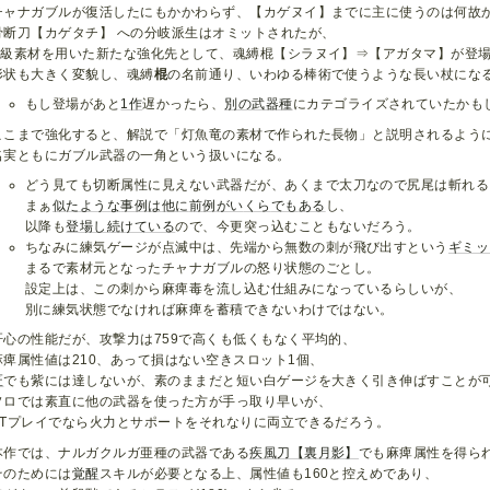
チャナガブルが復活したにもかかわらず、【カゲヌイ】までに主に使うのは何故
骨断刀【カゲタチ】 への分岐派生はオミットされたが、
G級素材を用いた新たな強化先として、魂縛棍【シラヌイ】⇒【アガタマ】が登
形状も大きく変貌し、魂縛
棍
の名前通り、いわゆる棒術で使うような長い杖にな
もし登場があと
1作
遅かったら、
別の武器種
にカテゴライズされていたかも
ここまで強化すると、解説で「灯魚竜の素材で作られた長物」と説明されるよう
名実ともにガブル武器の一角という扱いになる。
どう見ても切断属性に見えない武器だが、あくまで太刀なので尻尾は斬れる
まぁ
似た
ような
事例は
他に
前例
がい
くら
でも
ある
し、
以降も
登場し
続けている
ので、今更突っ込むこともないだろう。
ちなみに練気ゲージが点滅中は、先端から無数の刺が飛び出すという
ギミッ
まるで素材元となったチャナガブルの怒り状態のごとし。
設定上は、この刺から麻痺毒を流し込む仕組みになっているらしいが、
別に練気状態でなければ麻痺を蓄積できないわけではない。
肝心の性能だが、攻撃力は759で高くも低くもなく平均的、
麻痺属性値は210、あって損はない空きスロット1個、
匠
でも紫には達しないが、素のままだと短い白ゲージを大きく引き伸ばすことが
ソロでは素直に他の武器を使った方が手っ取り早いが、
PTプレイでなら火力とサポートをそれなりに両立できるだろう。
本作では、ナルガクルガ亜種の武器である
疾風刀【裏月影】
でも麻痺属性を得ら
そのためには
覚醒
スキルが必要となる上、属性値も160と控えめであり、