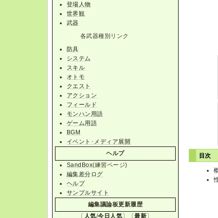
登場人物
世界観
武器
各武器種別リンク
防具
システム
スキル
オトモ
クエスト
アクション
フィールド
モンハン用語
ゲーム用語
BGM
イベント･メディア展開
ヘルプ
目次
SandBox
(練習ページ)
編集差分ログ
ヘルプ
サンプルサイト
編集議論板更新履歴
〔
人気
/
今日人気
〕〔
最新
〕