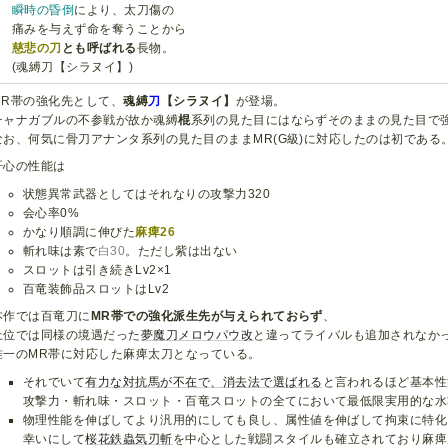
瞬時の昏倒
により、太刀傷の
痛みを与えず命を奪うことから
慈悲の刀
とも呼ばれる
長物。
(魂縛刀【シラヌイ】)
MR帯の強化先として、
魂縛
刀
【シラヌイ】
が登場。
チャナガブルの不参戦が故か魂縛
棍
系列の見た目にはならずそのままの見た目で
なお、何気に骨刀アナンタ系列の見た目のままMR(G級)に対応したのは初である
肝心の性能は
状態異常武器としてはそれなりの攻撃力320
会心率0%
かなり順調に伸びた
麻痺26
斬れ味は素で
白30
。ただし紫は出ない
スロットは引き続きLv2×1
百竜装飾品スロットはLv2
本作では百竜刀に
MR帯での強化派生先が与えられておらず
、
上位では同様の境遇だった
夢魔刀メロウパウ改
と違ってライバルも追加されなか
唯一のMR帯に対応した麻痺太刀となっている。
それでいて
有力な対抗馬が不在で、消去法で選ばれる
と言われるほど基本性
攻撃力・斬れ味・スロット・百竜スロットの全てにおいて最低限実用的な水
物理性能を伸ばしてより汎用的にしても良し、属性値を伸ばして拘束に特化
幸いにして
桜花鉄蟲気刃斬
を中心とした戦闘スタイルも確立されており麻痺