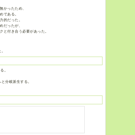
無かったため、
めである。
力的だった。
めだったが、
クと付き合う必要があった。
た。
なる。
へと分岐派生する。