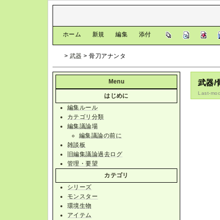
[
ホーム
|
新規
|
編集
|
添付
]
>
武器
> 骨刀アナンタ
Menu
武器
Last-mod
はじめに
編集ルール
カテゴリ分類
編集議論場
編集議論の前に
雑談板
旧編集議論過去ログ
管理・要望
カテゴリ
シリーズ
モンスター
環境生物
アイテム