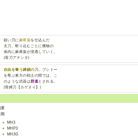
鋭い刃に
麻痺薬
を仕込んだ
太刀。斬り込むごとに獲物の
体内に麻痺薬が浸透していく。
(骨刀アナンタ)
自由を奪う縛鎖の刀
。ブシドー
を尊ぶ東方の戦士の間では、こ
のような武器は
邪道
とされる。
(骨縛刀【カゲヌイ】)
概要
性能
MH3
MHP3
MH3G