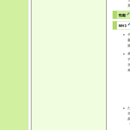
性能
MH3