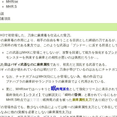
MHRise
MHR:S
余談
関連項目
MH3で初登場した、刀身に
麻痺毒
を仕込んだ
骨刀
。
その麻痺毒の作用により、相手の自由を奪うことを目的とした縛鎖の刀であるが
太刀発祥の地である
東方
では、このような武器は「ブシドー」に反する邪道とし
この武器はMHXに登場こそしないが、攻撃を回避して能力を強化する
ブシ
モンスターを拘束する麻痺との相性が悪いのは偶然だろうか…。
見た目はバギィ武器なのに麻痺属性
であり、初見だと混乱する武器である。
バギィの皮が使われているのは鞘だけで、刀身が帯びているのはおもにチャナガ
なお、チャナガブルはMH3(G)にしか登場しない為、他の作品では
ブナハブラの麻痺針やラングロトラの麻痺袋でよく代用されている。
眠
更に、MHRiseではハッキリと
狗竜派生
として強化ツリー上に表示され
最終強化の
【シラヌイ】
では解説文に「瞬時の
昏倒
」と書かれているにもか
MHR:S時点では
文字通り
眠狗竜の皮を被った
麻痺属性太刀
であり続けてい
どの登場作品でも、数少ない(作品によっては唯一の)麻痺属性太刀として存在し
ちなみに他の(覚醒を必要としない)麻痺属性太刀は
ヤマツカミ
、
ガララアジャラ
、
ビストロ
、
トビカガチ亜種
といったラインナップ