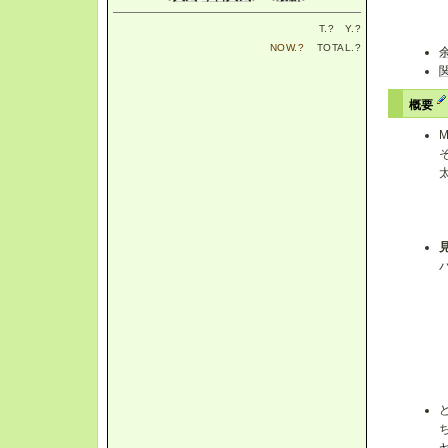
T.
?
Y.
?
NOW.
?
TOTAL.
?
概要