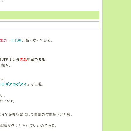
撃力
・
会心率
が高くなっている。
、
骨刀アナンタ
のみ
生産できる
。
を担ぎ、
では
ルラギアカゲヌイ
」が出現。
り、
れていた。
ヌイで麻痺状態にして頭部の位置を下げた後、
う戦法が多くとられていたのである。