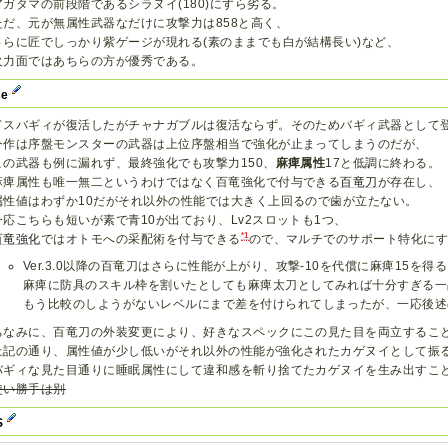
アガタマの前段階であるシラヌイ(180)にすら劣る。
ただ、元が無属性武器なだけに攻撃力は858と高く、
さらに匠でしっかり紫ゲージが現れる(素のままでも白が結構長い)など、
火力面ではあちらの方が優秀である。
se
ドスバギィが復活したがチャナガブルは復活ならず。そのためバギィ武器として
今作は序盤モンスターの武器は上位序盤相当で強化が止まってしまうのだが、
この武器も例に漏れず、最終強化でも攻撃力150、
麻痺属性
17と低調に終わる。
麻痺属性も唯一無二というわけではなく百竜強化で付与できる
百竜刀
が存在し、
属性値はわずか10だがそれ以外の性能では大きく上回るので歯が立たない。
一応こちらも短いが素で青10が出ており、Lv2スロットも1つ、
*1
百竜強化
ではオトモへの采配術を付与できる
ので、マルチでのサポート特化に
Ver.3.0以降の百竜刀はさらに性能が上がり、攻撃-10を代償に麻痺15を
麻痺に防具のスキル枠を割いたとしても麻痺太刀としてみれば十分すぎる一
もう比較のしようがないレベルにまで差を付けられてしまったが、一応後述
ちなみに、百竜刀の外装変更により、好きなスペックにこの見た目を両立するこ
上記の通り、属性値が少し低いがそれ以外の性能が強化されたカゲヌイとして振
バギィな見た目通りに睡眠属性にして違和感を斬り捨てたカゲヌイを生み出すこ
使い勝手は別
S