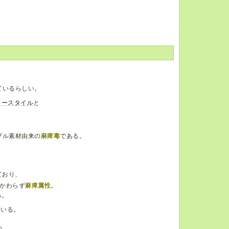
、
ているらしい。
ドースタイル
と
ブル素材由来の
麻痺毒
である。
ており、
かわらず
麻痺属性
。
る。
ている。
で、