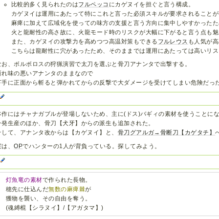
比較的多く見られたのは
フルペッコ
にカゲヌイを担ぐと言う構成。
カゲヌイは運用にあたって特にこれと言った必須スキルが要求されることが
麻痺に加えて広域化を使っての味方の支援と言う方向に集中しやすかったた
火と龍耐性の高さ故に、火龍モード時のリスクが大幅に下がると言う点も魅
また、カゲヌイの攻撃力を高めつつ高温対策もできる
フルレウス
も人気が高
こちらは龍耐性に穴があったため、そのままでは運用にあたっては高いリス
なお、ボルボロスの狩猟演習で太刀を選ぶと骨刀アナンタで出撃する。
斬れ味の悪いアナンタのままなので
下手に正面から斬ると弾かれてからの反撃で大ダメージを受けてしまい危険だっ
3
本作にはチャナガブルが登場しないため、主に(ドス)バギィの素材を使うことに
一発生産のほか、骨刀【犬牙】からの派生も追加された。
そして、アナンタ改からは【カゲヌイ】と、
骨刀グアルガ→骨断刀【カゲタチ】
実は、
OP
でハンターの1人が背負っている。探してみよう。
G
灯魚竜の素材
で作られた長物。
穂先に仕込んだ
無数の麻痺棘
が
獲物を襲い、その自由を奪う。
(魂縛棍【シラヌイ】/【アガタマ】)