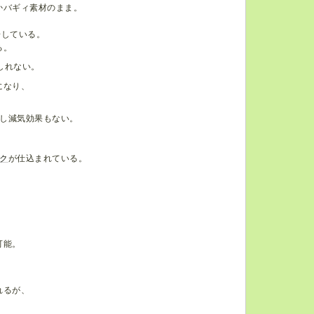
かバギィ素材のまま。
場している。
る。
しれない。
になり、
し減気効果もない。
ク
が仕込まれている。
可能。
れるが、