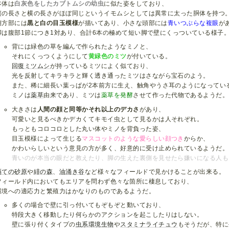
本体は
白灰色をしたカブトムシの幼虫
に似た姿をしており、
縦の長さと横の長さがほぼ同じというイモムシとしては異常に太った胴体を持つ
側方部には
黒と白の目玉模様
が描いてあり、小さな頭部には
青いつぶらな複眼
が
脚は腹部1節につき1対あり、合計6本の極めて短い脚で壁にくっついている様子
背には緑色の草を編んで作られたようなミノと、
それにくっつくようにして
黄緑色のミツ
が付いている。
回復ミツムシ
が持っているミツによく似ており、
光を反射してキラキラと輝く透き通ったミツはさながら宝石のよう。
また、稀に細長い葉っぱが2本前方に生え、触角やうさ耳のようになってい
ミノは
薬草
由来であり、ミツは
薬草を発酵
させて作った代物であるようだ。
大きさは
人間の顔と同等かそれ以上のデカさ
があり、
可愛いと見るべきかデカくてキモイ虫として見るかは人それぞれ。
もっともコロコロとした丸い体やミノを背負った姿、
目玉模様によって生じる
マスコットのような愛らしい顔つき
からか、
かわいらしいという意見の方が多く、好意的に受け止められているようだ。
青いのが本当の眼だと教えたり、脚の生えた裏側を見せたら嫌いになる人も
隔ての砂原
や
緋の森
、
油涌き谷
など様々なフィールドで見かけることが出来る。
フィールド内においてもエリアを問わず色々な箇所に棲息しており、
環境への適応力と繁殖力はかなりのものであるようだ。
多くの場合で壁に引っ付いてもぞもぞと動いており、
特段大きく移動したり何らかのアクションを起こしたりはしない。
壁に張り付くタイプの
虫系
環
境
生
物
や
スタミナライチュウ
もそうだが、特に