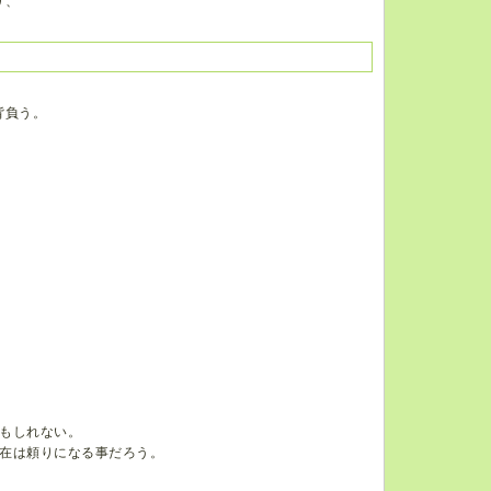
り、
、
背負う。
もしれない。
在は頼りになる事だろう。