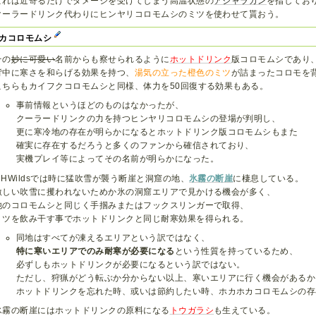
これは近寄るだけでダメージを受けてしまう高温状態の
アジャラカン
を指してお
クーラードリンク代わりにヒンヤリコロモムシのミツを使わせて貰おう。
カコロモムシ
その
妙に可愛い
名前からも察せられるように
ホットドリンク
版コロモムシであり
背中に寒さを和らげる効果を持つ、
湯気の立った橙色のミツ
が詰まったコロモを
こちらもカイフクコロモムシと同様、体力を50回復する効果もある。
事前情報というほどのものはなかったが、
クーラードリンクの力を持つヒンヤリコロモムシの登場が判明し、
更に寒冷地の存在が明らかになるとホットドリンク版コロモムシもまた
確実に存在するだろうと多くのファンから確信されており、
実機プレイ等によってその名前が明らかになった。
MHWildsでは時に猛吹雪が襲う断崖と洞窟の地、
氷霧の断崖
に棲息している。
激しい吹雪に攫われないためか氷の洞窟エリアで見かける機会が多く、
他のコロモムシと同じく手掴みまたはフックスリンガーで取得、
ミツを飲み干す事でホットドリンクと同じ耐寒効果を得られる。
同地はすべてが凍えるエリアという訳ではなく、
特に寒いエリアでのみ耐寒が必要になる
という性質を持っているため、
必ずしもホットドリンクが必要になるという訳ではない。
ただし、狩猟がどう転ぶか分からない以上、寒いエリアに行く機会があるか
ホットドリンクを忘れた時、或いは節約したい時、ホカホカコロモムシの存
氷霧の断崖にはホットドリンクの原料になる
トウガラシ
も生えている。