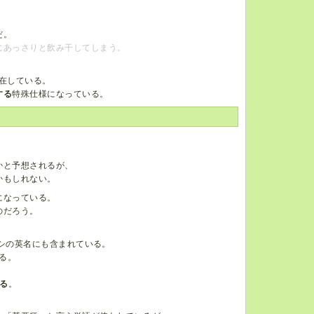
だ。
にあっさりと飲み干してしまう。
在している。
する
特殊仕様になっている。
かと予想されるが、
かもしれない。
になっている。
のだろう。
ツムシの英名にも含まれている。
る。
る
。