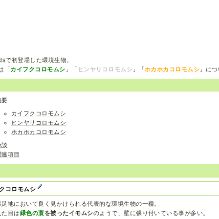
ds
で初登場した環境生物。
は「
カイフクコロモムシ
」「
ヒンヤリコロモムシ
」「
ホカホカコロモムシ
」につ
概要
カイフクコロモムシ
ヒンヤリコロモムシ
ホカホカコロモムシ
余談
関連項目
クコロモムシ
禁足地において良く見かけられる代表的な環境生物の一種。
見た目は
緑色の蓑
を被ったイモムシ
のようで、
壁
に張り付いている事が多い。