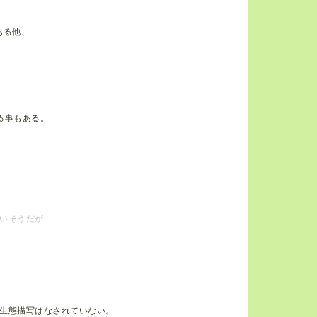
。
ある他、
。
る事もある。
いそうだが…
生態描写はなされていない。