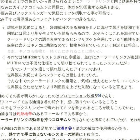
その名前とミツの色合いから察せられるように
クーラードリンク
と同じ効果を持
ちなみにカイフクコロモムシと同様に、体力を50回復する効果もある。
手掴み及びフックスリンガーで気軽にミツを摂取する事が可能で、
飲み干すと清涼感あるエフェクトがハンターの身を包む。
環境生物図鑑によると、冷却成分のある植物をミノに混ぜて暑さを緩和する
同地には
霜ふり草
が生えている箇所もあるので、おそらくはこれを混ぜてい
クーラードリンクの調合素材である
ヒンヤリダケ
を利用している可能性もあ
厳密に言えばキノコは菌類なので、植物を混ぜているという解説とは符合し
まあ、キノコも植物と一緒くたにされることは多いが。
今作ではMHRiseでリストラされた寒暖差、並びにクーラードリンクが復活
MHRiseでは不便な仕様として切り捨てられてしまったシステムだが、
一方でシリーズを通して慣れ親しんだアイテムであり、
世界観を大切にするハンターからは惜しまれていた。
そんな中でのクーラードリンクの復活と、気軽に使えるヒンヤリコロモムシ
世界観を立たせながらより利便性を上げた采配になっていると言えよう。
初めてその姿が明らかになったのは
プロモーション映像5
であり、
新フィールドである油涌き谷の紹介中、壁に張り付いているところと
コロモをフックスリンガーで奪われてミツを飲まれるところが映りこんでいた。
油涌き谷は
灼熱地帯
のあるフィールドである事から、
クーラードリンクの効果を持つコロモムシ
ではないかと考察されていたが、それ
MHWildsの舞台である禁足地では
油涌き谷
と
遺忘の械墟
で使用機会がある。
また、
熱すぎて手に負えないモンスターの対処
にも役立つ。