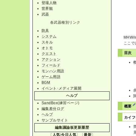
登場人物
世界観
武器
各武器種別リンク
防具
システム
MHWil
スキル
ここで
オトモ
目次
クエスト
アクション
フィールド
モンハン用語
ゲーム用語
BGM
イベント･メディア展開
ヘルプ
SandBox
(練習ページ)
概要
編集差分ログ
ヘルプ
カイフ
サンプルサイト
編集議論板更新履歴
〔
人気
/
今日人気
〕〔
最新
〕