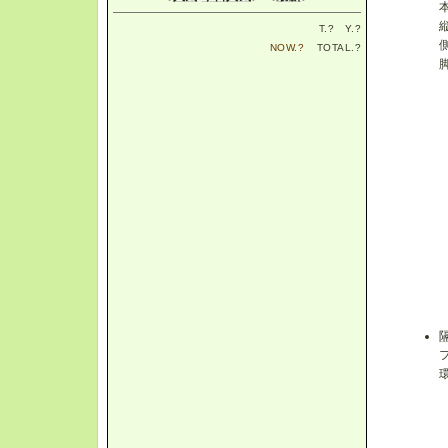
T.
?
Y.
?
NOW.
?
TOTAL.
?