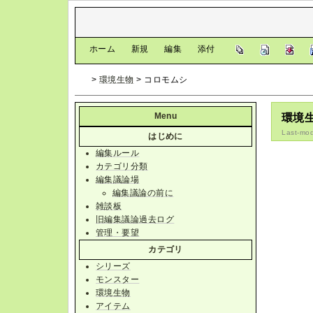
[
ホーム
|
新規
|
編集
|
添付
]
>
環境生物
> コロモムシ
Menu
環境
Last-mod
はじめに
編集ルール
カテゴリ分類
編集議論場
編集議論の前に
雑談板
旧編集議論過去ログ
管理・要望
カテゴリ
シリーズ
モンスター
環境生物
アイテム