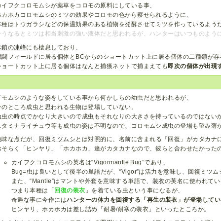
カイフクコロモムシが薬草をコロモの原料にしている事、
ホカホカコロモムシのミツの効果やコロモの色から察せられるように、
本種はトウガラシなどの保温効果のある植物を発酵させてミツを作っているよう
そうなるとミツは相当刺激の強い液体だと思われるが、ハンターはいつものよう
氷鎖の凍峰
にも棲息しており、
戦闘フィールドに居る個体とBCからのショートカット上に居る個体の二種類が存
ショートカット上に居る個体はなんと捕獲ネットで捕まえても
即次の個体が出現
イモムシのような姿をしている事から何かしらの幼虫だと思われるが、
今のところ成虫と思われる生物は登場していない。
幼虫の時点でかなり大きいので成虫もそれなりの大きさを持っているのではない
スタミナライチュウ等も成虫の姿は不明なので、コロモムシ成虫の登場も望み薄
地味な点だが、
回復ミツムシ
とは対照的に、名前に含まれる「回復」がカタカナ
おそらく「ヒンヤリ」「ホカホカ」達がカタカナなので、彼らと合わせたかった
カイフクコロモムシの英名は“Vigormantle Bug”であり、
Bug=虫は良いとして後半の単語だが、“Vigor”は活力を意味し、回復ミ
また、“Mantle”はマントや外套を意味する単語で、
装衣
の英名に使われてい
つまり本種は「
回復の装衣
」を着ている虫という事になるが、
奇遇な事に今作には
ハンターの体力を回復する「再生の装衣」が登場してい
ヒンヤリ、ホカホカは差し詰め「耐暑/耐寒の装衣」といったところか。