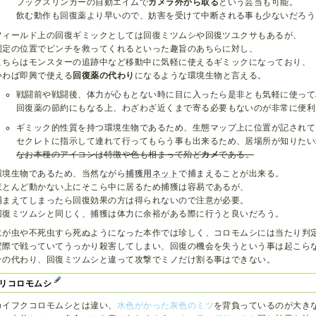
フックスリンガーの自動エイムで
カメラ外から取る
という芸当も可能。
飲む動作も回復薬より早いので、妨害を受けて中断される事も少ないだろう
フィールド上の回復ギミックとしては回復ミツムシや回復ツユクサもあるが、
固定の位置でピンチを救ってくれるといった趣旨のあちらに対し、
こちらはモンスターの追跡中など移動中に気軽に使えるギミックになっており、
いわば即興で使える
回復薬の代わり
になるような環境生物と言える。
戦闘前や戦闘後、体力が心もとない時に目に入ったら是非とも気軽に使って
回復薬の節約にもなる上、わざわざ近くまで寄る必要もないのが非常に便利
ギミック的性質を持つ環境生物であるため、生態マップ上に位置が記されて
セクレトに指示して連れて行ってもらう事も出来るため、居場所が知りたい
なお本種のアイコンは特徴や色も相まって殆ど
カメ
である。
環境生物であるため、当然ながら
捕獲用ネット
で捕まえることが出来る。
ほとんど動かない上にそこら中に居るため捕獲は容易であるが、
捕まえてしまったら回復効果の方は得られないので注意が必要。
回復ミツムシと同じく、捕獲は体力に余裕がある際に行うと良いだろう。
にが虫や不死虫すら死ぬようになった本作では珍しく、コロモムシには当たり判
壁際で戦っていてうっかり殺害してしまい、回復の機会を失うという事は起こら
その代わり、回復ミツムシと違って攻撃でミノだけ割る事はできない。
リコロモムシ
カイフクコロモムシとは違い、
水色がかった灰色のミツ
を背負っているのが大き