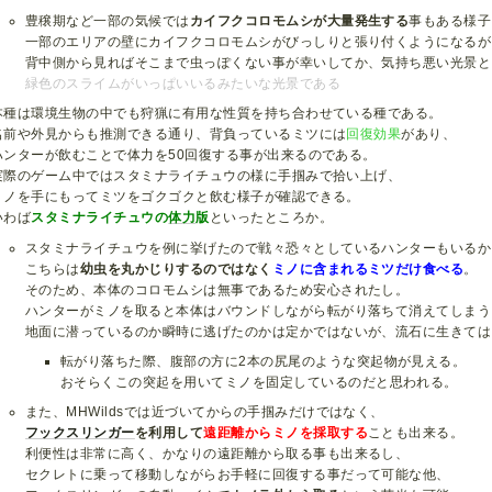
豊穣期など一部の気候では
カイフクコロモムシが大量発生する
事もある様子
一部のエリアの壁にカイフクコロモムシがびっしりと張り付くようになるが
背中側から見ればそこまで虫っぽくない事が幸いしてか、気持ち悪い光景と
緑色のスライムがいっぱいいるみたいな光景である
本種は環境生物の中でも狩猟に有用な性質を持ち合わせている種である。
名前や外見からも推測できる通り、背負っているミツには
回復効果
があり、
ハンターが飲むことで体力を50回復する事が出来るのである。
実際のゲーム中ではスタミナライチュウの様に手掴みで拾い上げ、
ミノを手にもってミツをゴクゴクと飲む様子が確認できる。
いわば
スタミナライチュウの
体力
版
といったところか。
スタミナライチュウを例に挙げたので戦々恐々としているハンターもいるか
こちらは
幼虫を丸かじりするのではなく
ミノに含まれるミツだけ食べる
。
そのため、本体のコロモムシは無事であるため安心されたし。
ハンターがミノを取ると本体はバウンドしながら転がり落ちて消えてしまう
地面に潜っているのか瞬時に逃げたのかは定かではないが、流石に生きては
転がり落ちた際、腹部の方に2本の尻尾のような突起物が見える。
おそらくこの突起を用いてミノを固定しているのだと思われる。
また、MHWildsでは近づいてからの手掴みだけではなく、
フックスリンガー
を利用して
遠距離からミノを採取する
ことも出来る。
利便性は非常に高く、かなりの遠距離から取る事も出来るし、
セクレトに乗って移動しながらお手軽に回復する事だって可能な他、