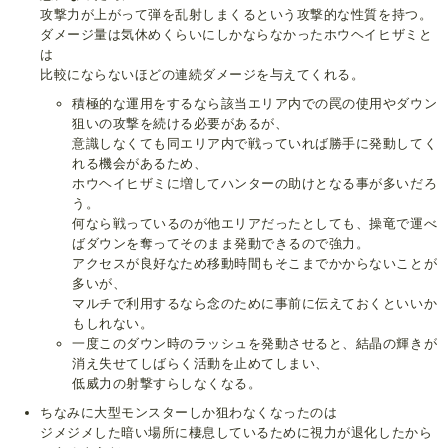
攻撃力が上がって弾を乱射しまくるという攻撃的な性質を持つ。
ダメージ量は気休めくらいにしかならなかったホウヘイヒザミと
は
比較にならないほどの連続ダメージを与えてくれる。
積極的な運用をするなら該当エリア内での罠の使用やダウン
狙いの攻撃を続ける必要があるが、
意識しなくても同エリア内で戦っていれば勝手に発動してく
れる機会があるため、
ホウヘイヒザミに増してハンターの助けとなる事が多いだろ
う。
何なら戦っているのが他エリアだったとしても、操竜で運べ
ばダウンを奪ってそのまま発動できるので強力。
アクセスが良好なため移動時間もそこまでかからないことが
多いが、
マルチで利用するなら念のために事前に伝えておくといいか
もしれない。
一度このダウン時のラッシュを発動させると、結晶の輝きが
消え失せてしばらく活動を止めてしまい、
低威力の射撃すらしなくなる。
ちなみに大型モンスターしか狙わなくなったのは
ジメジメした暗い場所に棲息しているために視力が退化したから