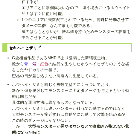
在するが、
エリアごとに別個体扱いなので、違う場所にいるホウヘイヒ
ザミはすぐに使用可能。
1つのエリアに複数配置されているため、
同時に発動させて
ダメージ二倍
、なんて事も可能である。
威力は心もとないが、怯み値を持つためモンスターの攻撃を
中断させることが可能。
セキヘイヒザミ
G級相当作品であるMHR:Sより登場した新環境生物。
殻から
青
・
紫
・
紅色
の結晶を生やしたホウヘイヒザミのような姿
をしたヤドカリの一種で、
密林
の日が差し込まない洞窟内に生息している。
ホウヘイヒザミと同じく複数で壁面にくっついており、
殻から弾を発射してモンスターに固定ダメージを与えるという特
徴は同じだが、
具体的な運用方法は異なるものとなっている。
ホウヘイヒザミとは違いハンターが触れて起動するのではなく、
大型モンスターが接近すれば自動的に起動して攻撃を始めるが、
この時のダメージはかなり低い。
しかし、
大型モンスターが罠やダウンなどで身動きが取れない状
態になった時
に