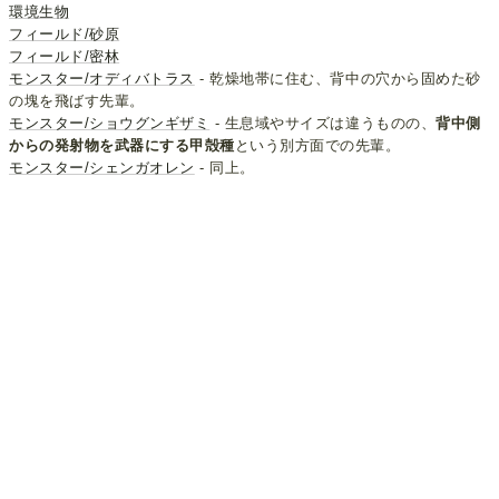
環境生物
フィールド/砂原
フィールド/密林
モンスター/オディバトラス
- 乾燥地帯に住む、背中の穴から固めた砂
の塊を飛ばす先輩。
モンスター/ショウグンギザミ
- 生息域やサイズは違うものの、
背中側
からの発射物を武器にする甲殻種
という別方面での先輩。
モンスター/シェンガオレン
- 同上。