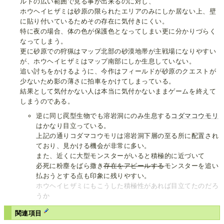
ルドの広い範囲で見る事が出来るのに対し、
ホウヘイヒザミは砂原の限られたエリアのみにしか居ない上、壁
に貼り付いているためその存在に気付きにくい。
特に夜の場合、体の色が保護色となってしまい更に分かりづらく
なってしまう。
更に砂原での狩猟はマップ北部の砂漠地帯が主戦場になりやすい
が、ホウヘイヒザミはマップ南部にしか生息していない。
追い討ちをかけるように、今作はフィールドが砂原のクエストが
少ないため影の薄さに拍車をかけてしまっている。
結果として気付かない人は本当に気付かないままゲームを終えて
しまうのである。
逆に同じ罠型生物でも溶岩洞にのみ生息する
コダマコウモリ
はかなり目立っている。
上記の通りコダマコウモリは溶岩洞下層の至る所に配置され
ており、見かける機会が非常に多い。
また、近くに大型モンスターがいると積極的に近づいて
必死に粉塵をばら撒き
存在をアピールする
モンスターを追い
払おうとする点も印象に残りやすい。
ホウヘイヒザミにもこうした積極性があれば目立てたのだろ
うか
関連項目