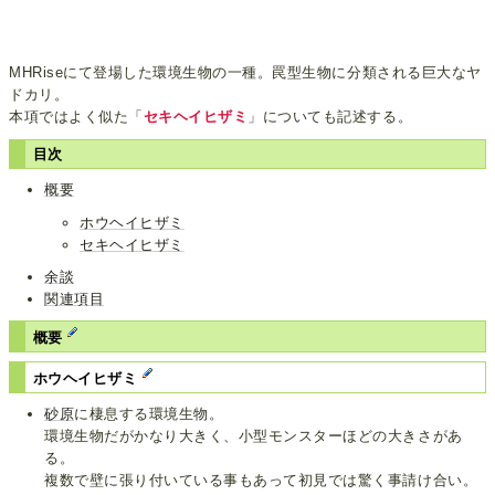
MHRiseにて登場した環境生物の一種。罠型生物に分類される巨大なヤ
ドカリ。
本項ではよく似た「
セキヘイヒザミ
」についても記述する。
目次
概要
ホウヘイヒザミ
セキヘイヒザミ
余談
関連項目
概要
ホウヘイヒザミ
砂原
に棲息する環境生物。
環境生物だがかなり大きく、小型モンスターほどの大きさがあ
る。
複数で壁に張り付いている事もあって初見では驚く事請け合い。