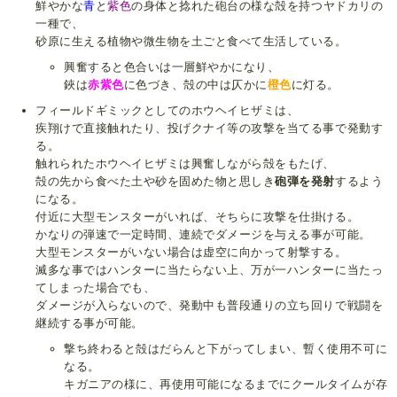
鮮やかな
青
と
紫色
の身体と捻れた砲台の様な殻を持つヤドカリの
一種で、
砂原に生える植物や微生物を土ごと食べて生活している。
興奮すると色合いは一層鮮やかになり、
鋏は
赤紫色
に色づき、殻の中は仄かに
橙色
に灯る。
フィールドギミックとしてのホウヘイヒザミは、
疾翔けで直接触れたり、投げクナイ等の攻撃を当てる事で発動す
る。
触れられたホウヘイヒザミは興奮しながら殻をもたげ、
殻の先から食べた土や砂を固めた物と思しき
砲弾を発射
するよう
になる。
付近に大型モンスターがいれば、そちらに攻撃を仕掛ける。
かなりの弾速で一定時間、連続でダメージを与える事が可能。
大型モンスターがいない場合は虚空に向かって射撃する。
滅多な事ではハンターに当たらない上、万が一ハンターに当たっ
てしまった場合でも、
ダメージが入らないので、発動中も普段通りの立ち回りで戦闘を
継続する事が可能。
撃ち終わると殻はだらんと下がってしまい、暫く使用不可に
なる。
キガニアの様に、再使用可能になるまでにクールタイムが存