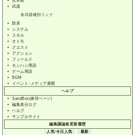
世界観
武器
各武器種別リンク
防具
システム
スキル
オトモ
クエスト
アクション
フィールド
モンハン用語
ゲーム用語
BGM
イベント･メディア展開
ヘルプ
SandBox
(練習ページ)
編集差分ログ
ヘルプ
サンプルサイト
編集議論板更新履歴
〔
人気
/
今日人気
〕〔
最新
〕