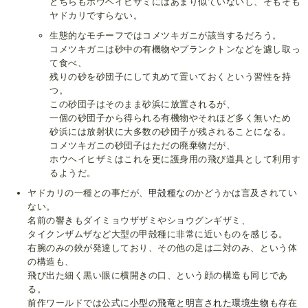
どちらもホウヘイヒザミにはあまり似ていないし、そもそも
ヤドカリですらない。
生態的なモチーフではコメツキガニが該当するだろう。
コメツキガニは砂中の有機物やプランクトンなどを濾し取っ
て食べ、
残りの砂を砂団子にして丸めて置いておくという習性を持
つ。
この砂団子はそのまま砂浜に放置されるが、
一個の砂団子から得られる有機物やそれほど多く無いため
砂浜には放射状に大多数の砂団子が残されることになる。
コメツキガニの砂団子はただの廃棄物だが、
ホウヘイヒザミはこれを更に護身用の飛び道具として利用す
るようだ。
ヤドカリの一種との事だが、
甲殻種
なのかどうかは言及されてい
ない。
名前の響きもダイミョウザザミやショウグンギザミ、
タイクンザムザなど大型の甲殻種に非常に近いものを感じる。
右腕のみの鋏が発達しており、その他の足は二対のみ、という体
の構造も、
飛び出た細く黒い眼に横開きの口、という顔の構造も同じであ
る。
前作ワールドでは公式に
小型の飛竜と明言された環境生物
も存在