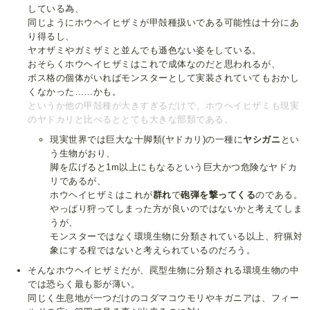
している為、
同じようにホウヘイヒザミが甲殻種扱いである可能性は十分にあ
り得るし、
ヤオザミやガミザミと並んでも遜色ない姿をしている。
おそらくホウヘイヒザミはこれで成体なのだと思われるが、
ボス格の個体がいればモンスターとして実装されていてもおかし
くなかった……かも。
というか他の甲殻種が大きすぎるだけで、ホウヘイヒザミも現実
のヤドカリと比べるととても大きな部類である。
現実世界では巨大な十脚類(ヤドカリ)の一種に
ヤシガニ
とい
う生物がおり、
脚を広げると1m以上にもなるという巨大かつ危険なヤドカ
リであるが、
ホウヘイヒザミはこれが
群れ
で
砲弾を撃ってくる
のである。
やっぱり狩ってしまった方が良いのではないかと考えてしま
うが、
モンスターではなく環境生物に分類されている以上、狩猟対
象にする程ではないと考えられているのだろう。
そんなホウヘイヒザミだが、罠型生物に分類される環境生物の中
では恐らく最も影が薄い。
同じく生息地が一つだけのコダマコウモリやキガニアは、フィー