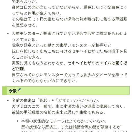
であるようだ。
身体は日の光が当たっていないからか、脱色したような白色にう
っすらと体毛が生えており、
その姿は同じく日の当たらない深海の熱水噴出孔に集まる甲殻類
を連想させる。
大型モンスターが拘束されていない場合でも常に照準を合わせよ
うとするため、
電竜
や
迅竜
といった動きの素早いモンスターが相手だと
銃口を忙しなくあちこちに向けるセキヘイヒザミたちの様子を見
ることができる。
実際に見てもらうとわかるが、
セキヘイヒザミのエイムは驚くほ
ど正確
。
拘束されていないモンスターであっても多少のダメージを稼いで
くれるのでなかなかバカにできない。
余談
名前の由来は「砲兵」+「ガザミ」からだろうか。
ガザミはカニの一種で、主に水深の浅い砂泥底に棲息しており、
後述の甲殻種達の名前の由来と思しき生物でもある。
本種の妖怪的なモチーフはよくわかっていない。
蟹の妖怪なら蟹坊主、または猿蟹合戦の蟹が該当するが