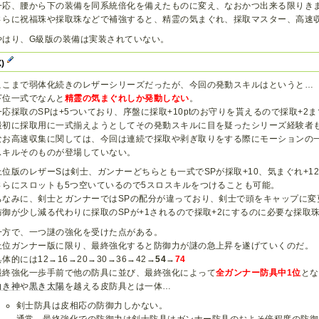
一応、腰から下の装備を同系統倍化を備えたものに変え、なおかつ出来る限りきま
さらに祝福珠や採取珠などで補強すると、精霊の気まぐれ、採取マスター、高速
やはり、G級版の装備は実装されていない。
X)
ここまで弱体化続きのレザーシリーズだったが、今回の発動スキルはというと…
下位一式でなんと
精霊の気まぐれしか発動しない
。
一応採取のSPは+5ついており、序盤に採取+10ptのお守りを貰えるので採取+2
最初に採取用に一式揃えようとしてその発動スキルに目を疑ったシリーズ経験者
なお高速収集に関しては、今回は連続で採取や剥ぎ取りをする際にモーションの
スキルそのものが登場していない。
上位版のレザーSは剣士、ガンナーどちらとも一式でSPが採取+10、気まぐれ+1
さらにスロットも5つ空いているので5スロスキルをつけることも可能。
ちなみに、剣士とガンナーではSPの配分が違っており、剣士で頭をキャップに変
防御が少し減る代わりに採取のSPが+1されるので採取+2にするのに必要な採取
一方で、一つ謎の強化を受けた点がある。
上位ガンナー版に限り、最終強化すると防御力が謎の急上昇を遂げていくのだ。
具体的には12→16→20→30→36→42→
54
→
74
最終強化一歩手前で他の防具に並び、最終強化によって
全ガンナー防具中1位
とな
白き神
や
黒き太陽
を越える皮防具とは一体…
剣士防具は皮相応の防御力しかない。