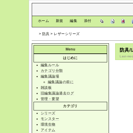
[
ホーム
|
新規
|
編集
|
添付
]
>
防具
> レザーシリーズ
Menu
防具
Last-mod
はじめに
編集ルール
カテゴリ分類
編集議論場
編集議論の前に
雑談板
旧編集議論過去ログ
管理・要望
カテゴリ
シリーズ
モンスター
環境生物
アイテム