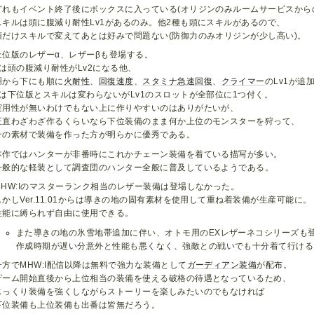
どれもイベント終了後にボックスに入っている(オリジンのみルームサービスから
スキルは頭に腹減り耐性Lv1があるのみ。他2種も頭にスキルがあるので、
頭だけスキルで変えてあとは好みで問題ない(防御力のみオリジンが少し高い)。
上位版のレザーα、レザーβも登場する。
αは頭の腹減り耐性がLv2になる他、
胴から下にも順に
火耐性
、
回復速度
、
スタミナ急速回復
、
クライマー
のLv1が追
βは下位版とスキルは変わらないがLv1のスロットが全部位に1つ付く。
実用性が無いわけでもない上に作りやすいのはありがたいが、
正直わざわざ作るくらいなら下位装備のまま何か上位のモンスターを狩って、
その素材で装備を作った方が明らかに優秀である。
本作ではハンターが非番時にこれかチェーン装備を着ている描写が多い。
一般的な軽装として調査団のハンター全般に普及しているようである。
MHW:Iのマスターランク相当のレザー装備は登場しなかった。
しかしVer.11.01からは導きの地の固有素材を使用して重ね着装備が生産可能に。
性能に縛られず自由に使用できる。
また導きの地の氷雪地帯追加に伴い、オトモ用のEXレザーネコシリーズも
作成時期が遅い分意外と性能も悪くなく、強敵との戦いでも十分着て行ける
一方でMHW:I配信以降は無料で強力な装備として
ガーディアン装備
が配布。
ゲーム開始直後から上位相当の装備を使える破格の待遇となっているため、
じっくり装備を強くしながらストーリーを楽しみたいのでもなければ
下位装備も上位装備も出番は皆無だろう。