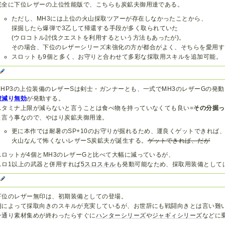
完全に下位レザーの上位性能版で、こちらも炭鉱夫御用達である。
ただし、MH3には上位の火山採取ツアーが存在しなかったことから、
採掘したら爆弾で3乙して帰還する手段が多く取られていた
(ウロコトル討伐クエストを利用するという方法もあったが)。
その場合、下位のレザーシリーズ未強化の方が都合がよく、そちらを愛用す
スロットも9個と多く、お守りと合わせて多彩な採取用スキルを追加可能。
3
MHP3の上位装備のレザーSは剣士・ガンナーとも、一式でMH3のレザーGの発
腹減り無効
が発動する。
スタミナ上限が減らないと言うことは食べ物を持っていなくても良い=
その分掘っ
と言う事なので、やはり炭鉱夫御用達。
更に本作では耐暑のSP+10のお守りが掘れるため、運良くゲットできれば
火山なんて怖くないレザーS炭鉱夫が誕生する。
ゲットできれば、だが
スロットが4個とMH3のレザーGと比べて大幅に減っているが、
スロ1以上の武器と併用すれば
5スロスキル
も発動可能なため、採取用装備として
G
下位のレザー無印は、初期装備としての登場。
例によって採取向きのスキルが充実しているが、お世辞にも戦闘向きとは言い難
一通り素材集めが終わったらすぐに
ハンターシリーズ
や
ジャギィシリーズ
などに