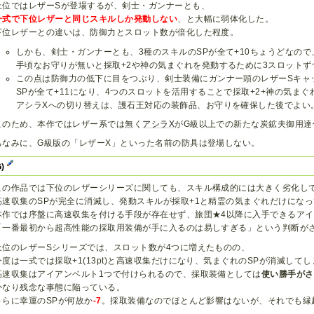
上位ではレザーSが登場するが、剣士・ガンナーとも、
一式で下位レザーと同じスキルしか発動しない
、と大幅に弱体化した。
下位レザーとの違いは、防御力とスロット数が倍化した程度。
しかも、剣士・ガンナーとも、3種のスキルのSPが全て+10ちょうどなので
手頃なお守りが無いと採取+2や神の気まぐれを発動するために3スロットず
この点は防御力の低下に目をつぶり、剣士装備にガンナー頭のレザーSキャ
SPが全て+11になり、4つのスロットを活用することで採取+2+神の気ま
アシラXへの切り替えは、護石王対応の装飾品、お守りを確保した後でよい
このため、本作ではレザー系では無く
アシラX
がG級以上での新たな炭鉱夫御用達
ちなみに、G級版の「レザーX」といった名前の防具は登場しない。
G)
この作品では下位のレザーシリーズに関しても、スキル構成的には大きく劣化し
高速収集のSPが完全に消滅し、発動スキルが採取+1と精霊の気まぐれだけにな
本作では序盤に高速収集を付ける手段が存在せず、旅団★4以降に入手できるア
「一番最初から超高性能の採取用装備が手に入るのは易しすぎる」という判断が
上位のレザーSシリーズでは、スロット数が4つに増えたものの、
今度は一式では採取+1(13pt)と高速収集だけになり、気まぐれのSPが消滅して
高速収集はアイアンベルト1つで付けられるので、採取装備としては
使い勝手がさ
かなり残念な事態に陥っている。
さらに幸運のSPが何故か
-7
。採取装備なのでほとんど影響はないが、それでも縁