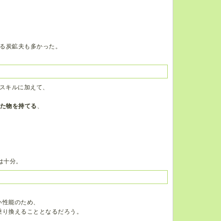
る炭鉱夫も多かった。
動スキルに加えて、
た物を持てる
、
、
は十分。
い性能のため、
乗り換えることとなるだろう。