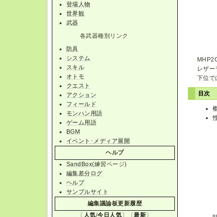
登場人物
世界観
武器
各武器種別リンク
防具
システム
MHP
スキル
レザー
オトモ
下位で
クエスト
目次
アクション
フィールド
モンハン用語
ゲーム用語
BGM
イベント･メディア展開
ヘルプ
SandBox
(練習ページ)
編集差分ログ
ヘルプ
サンプルサイト
編集議論板更新履歴
〔
人気
/
今日人気
〕〔
最新
〕