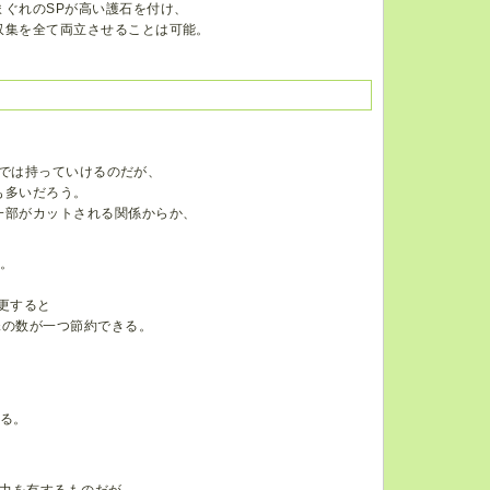
ぐれのSPが高い護石を付け、
収集を全て両立させることは可能。
までは持っていけるのだが、
も多いだろう。
一部がカットされる関係からか、
2。
更すると
珠の数が一つ節約できる。
る。