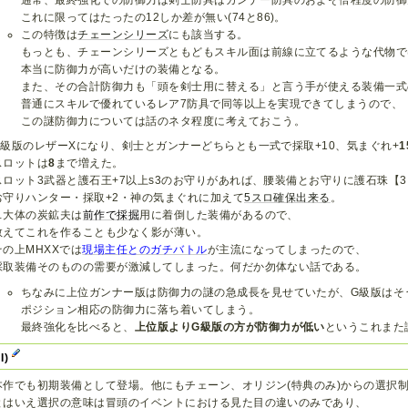
通常、最終強化での防御力は剣士防具はガンナー防具のおよそ倍程度の防御
これに限ってはたったの12しか差が無い(74と86)。
この特徴は
チェーンシリーズ
にも該当する。
もっとも、チェーンシリーズともどもスキル面は前線に立てるような代物で
本当に防御力が高いだけの装備となる。
また、その合計防御力も「頭を剣士用に替える」と言う手が使える装備一式
普通にスキルで優れているレア7防具で同等以上を実現できてしまうので、
この謎防御力については話のネタ程度に考えておこう。
G級版のレザーXになり、剣士とガンナーどちらとも一式で採取+10、気まぐれ+
1
スロットは
8
まで増えた。
スロット3武器と護石王+7以上s3のお守りがあれば、腰装備とお守りに護石珠【
お守りハンター・採取+2・神の気まぐれに加えて
5スロ確保出来る
。
…大体の炭鉱夫は
前作で採掘
用に着倒した装備があるので、
敢えてこれを作ることも少なく影が薄い。
その上MHXXでは
現場主任とのガチバトル
が主流になってしまったので、
採取装備そのものの需要が激減してしまった。何だか勿体ない話である。
ちなみに上位ガンナー版は防御力の謎の急成長を見せていたが、G級版はそ
ポジション相応の防御力に落ち着いてしまう。
最終強化を比べると、
上位版よりG級版の方が防御力が低い
というこれまた
I)
本作でも初期装備として登場。他にもチェーン、オリジン(特典のみ)からの選択
とはいえ選択の意味は冒頭のイベントにおける見た目の違いのみであり、