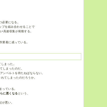
、
つ必要になる。
ップを組み合わせることで
ぐれ+高速収集が発動する。
。
作業着に成っている。
てしまった。
ってしまったのだ。
イアンベルトを待たねばならない。
されてしまったのだろうか。
しまっている。
らに悪くなる
という、
起が悪い。