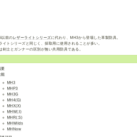
2G以前の
レザーライトシリーズ
に代わり、MH3から登場した革製防具。
ライトシリーズと同じく、採取用に使用されることが多い。
は剣士とガンナーの区別が無い共用防具である。
概要
性能
MH3
MHP3
MH3G
MH4(G)
MHX(X)
MHW(:I)
MHR(:S)
MHWilds
MHNow