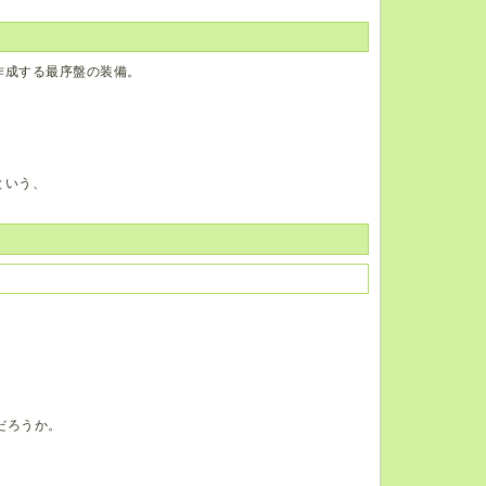
作成する最序盤の装備。
、
。
という、
だろうか。