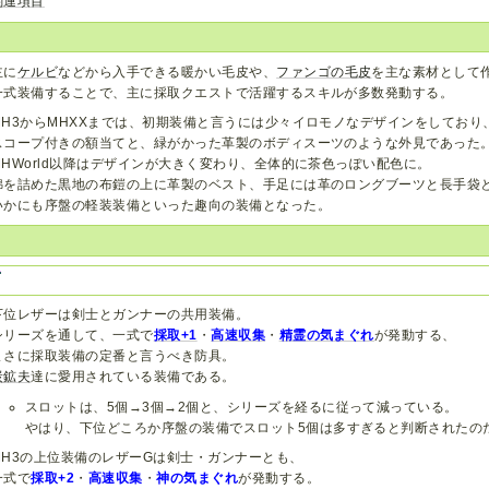
関連項目
主に
ケルビ
などから入手できる暖かい毛皮や、
ファンゴの毛皮
を主な素材として
一式装備することで、主に採取クエストで活躍するスキルが多数発動する。
MH3からMHXXまでは、初期装備と言うには少々イロモノなデザインをしており
スコープ付きの額当てと、緑がかった革製のボディスーツのような外見であった
MHWorld以降はデザインが大きく変わり、全体的に茶色っぽい配色に。
綿を詰めた黒地の布鎧の上に革製のベスト、手足には革のロングブーツと長手袋
いかにも序盤の軽装装備といった趣向の装備となった。
下位レザーは剣士とガンナーの共用装備。
シリーズを通して、一式で
採取+1
・
高速収集
・
精霊の気まぐれ
が発動する、
まさに採取装備の定番と言うべき防具。
炭鉱夫
達に愛用されている装備である。
スロットは、5個→3個→2個と、シリーズを経るに従って減っている。
やはり、下位どころか序盤の装備でスロット5個は多すぎると判断されたの
MH3の上位装備のレザーGは剣士・ガンナーとも、
一式で
採取+2
・
高速収集
・
神の気まぐれ
が発動する。