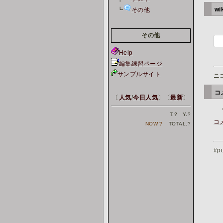
w
┗
その他
その他
Help
編集練習ページ
サンプルサイト
ニ
コ
〔
人気
/
今日人気
〕〔
最新
〕
T.
?
Y.
?
コ
NOW.
?
TOTAL.
?
#pu