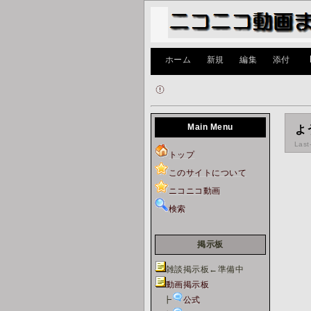
[
ホーム
|
新規
|
編集
|
添付
]
Main Menu
よ
Last
トップ
このサイトについて
ニコニコ動画
検索
掲示板
雑談掲示板←準備中
動画掲示板
┣
公式