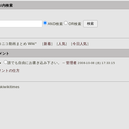
iki内検索
AND検索
OR検索
コニコ動画まとめ Wiki* ［
新着
］［
人気
］［
今日人気
］
メント
誰でも自由にお書き込み下さい。 --
管理者
2008-10-08 (水) 17:33:15
メントの仕方
kiwikitimes