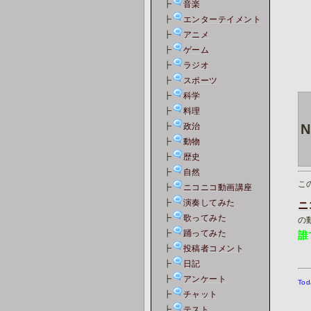
┣
音楽
┣
エンターテイメント
┣
アニメ
┣
ゲーム
┣
ラジオ
┣
スポーツ
┣
科学
┣
料理
┣
政治
┣
動物
┣
歴史
┣
自然
こ
┣
ニコニコ動画講座
┣
演奏してみた
ニ
┣
歌ってみた
の
┣
踊ってみた
誰
┣
投稿者コメント
┣
日記
┣
アンケート
Tod
┣
チャット
┣
テスト