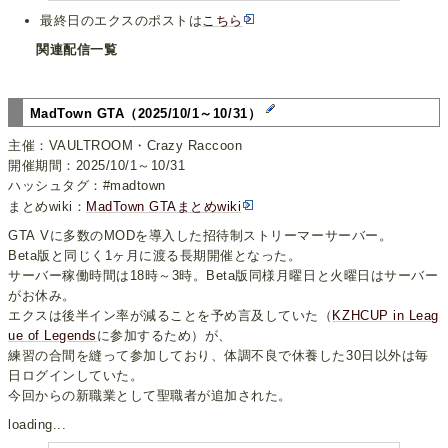
最終日のエクスのポストは
こちら
関連配信一覧
MadTown GTA（2025/10/1～10/31）
主催：VAULTROOM・Crazy Raccoon
開催期間：2025/10/1～10/31
ハッシュタグ：#madtown
まとめwiki：
MadTown GTAまとめwiki
GTA Vに多数のMODを導入した招待制ストリーマーサーバー。
Beta版と同じく1ヶ月に渡る長期開催となった。
サーバー稼働時間は18時～3時。Beta版同様月曜日と火曜日はサーバー
がお休み。
エクスは後半イン率が減ることを予め言及していた（
KZHCUP in Leag
ue of Legends
に参加するため）が、
練習の合間を縫って参加しており、体調不良で休養した30日以外は毎
日ログインしていた。
今回からの新職業として聖職者が追加された。
loading...