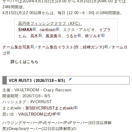
サーバーは2024年4月13日(土)19:00 から 4月15日(月)AM6:00 までは
24時間開放、
4月15日(月)12:00以降からは、毎日 [12:00～6：00] の18時間開放。
高円寺フィッシングクラブ（KFC）
SHAKA
、
rainbrain
、エクス・アルビオ、
イブラ
ヒム
、
高木
、
風楽奏斗
、
うるか
、
柊ツルギ
チーム集合写真
／
チーム集合イラスト(作：緋崎ガンマ)
／
チームロ
ゴ
詳しくはこちら
VCR RUST3（2026/7/18～8/5）
主催：VAULTROOM・Crazy Raccoon
開催期間：2026/7/18～8/5
ハッシュタグ：#VCRRUST
まとめwiki：
第5回VCRRUSTまとめwiki
思い出：
VAULTROOM公式HP
ハウジングサーバー/PvEサーバー/PvPサーバー(6日目以降解
禁)/DeepSeaサーバー(12日目以降解禁)の