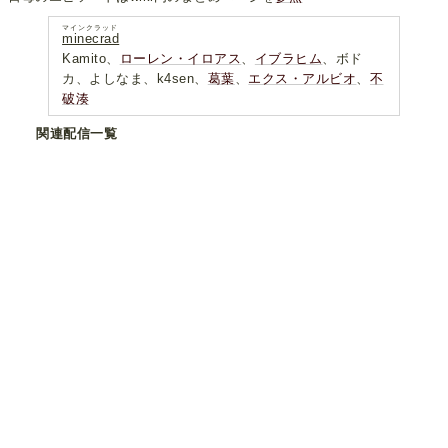
マインクラッド
minecrad
Kamito、
ローレン・イロアス
、
イブラヒム
、ボド
カ、よしなま、k4sen、
葛葉
、
エクス・アルビオ
、
不
破湊
関連配信一覧