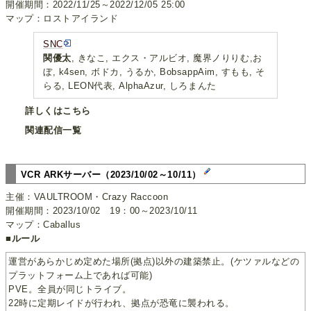
開催期間：2022/11/25～2022/12/05 25:00
マップ：ロストアイランド
SNC
関優太
, きなこ, エクス・アルビオ, 魔界ノりりむ,お
ぼ, k4sen, ボドカ, うるか, BobsappAim, すもも, そ
らる, LEON代表, AlphaAzur, しろまんた
詳しくはこちら
関連配信一覧
VCR ARKサーバー（2023/10/02～10/11）
主催：VAULTROOM・Crazy Raccoon
開催期間：2023/10/02 19：00～2023/10/11
マップ：Caballus
■ルール
運営があらかじめ定めた場所(拠点)以外の建築禁止。(ケツァルなどの
プラットフォーム上であれば可能)
PVE。全員が同じトライブ。
22時に定期レイドが行われ、拠点が恐竜に襲われる。