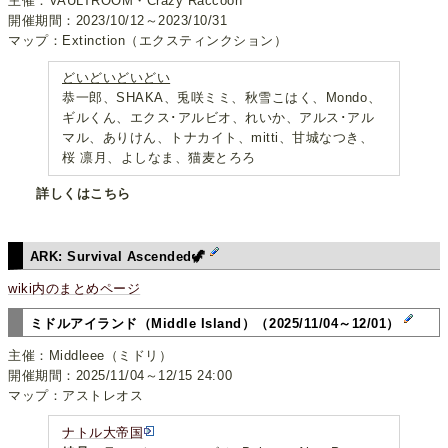
主催：VAULTROOM・Crazy Raccoon
開催期間：2023/10/12～2023/10/31
マップ：Extinction（エクスティンクション）
どいどいどいどい
恭一郎、SHAKA、兎咲ミミ、秋雪こはく、Mondo、
ギルくん、エクス･アルビオ、れいか、アルス･アル
マル、ありけん、トナカイト、mitti、甘城なつき、
桜 凛月、よしなま、猫麦とろろ
詳しくはこちら
ARK: Survival Ascended🦖
wiki内のまとめページ
ミドルアイランド（Middle Island）（2025/11/04～12/01）
主催：Middleee（ミドリ）
開催期間：2025/11/04～12/15 24:00
マップ：アストレオス
ナトル大帝国