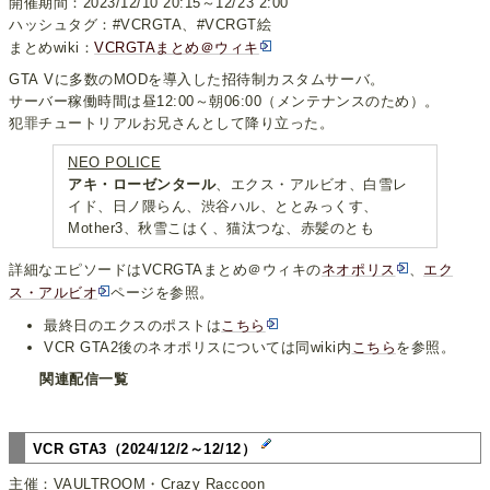
開催期間：2023/12/10 20:15～12/23 2:00
ハッシュタグ：#VCRGTA、#VCRGT絵
まとめwiki：
VCRGTAまとめ＠ウィキ
GTA Vに多数のMODを導入した招待制カスタムサーバ。
サーバー稼働時間は昼12:00～朝06:00（メンテナンスのため）。
犯罪チュートリアルお兄さんとして降り立った。
NEO POLICE
アキ・ローゼンタール
、エクス・アルビオ、白雪レ
イド、日ノ隈らん、渋谷ハル、ととみっくす、
Mother3、秋雪こはく、猫汰つな、赤髪のとも
詳細なエピソードはVCRGTAまとめ＠ウィキの
ネオポリス
、
エク
ス・アルビオ
ページを参照。
最終日のエクスのポストは
こちら
VCR GTA2後のネオポリスについては同wiki内
こちら
を参照。
関連配信一覧
VCR GTA3（2024/12/2～12/12）
主催：VAULTROOM・Crazy Raccoon