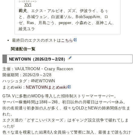
シックスティーン
XVI
莉犬
、エクス・アルビオ、ズズ、伊波ライ、るぅ
と、赤城ウェン、白波瀬ソル、BobSappAim、ロ
ゼ、Ras、月島ごう、pepper、小森めと、巫神こん、
綾見ユラ
最終日のエクスのポストは
こちら
関連配信一覧
NEWTOWN（2026/2/9～2/28）
主催：VAULTROOM・Crazy Raccoon
開催期間：2026/2/9～2/28
ハッシュタグ：#NEWTOWN
まとめwiki：
NEWTOWNまとめwiki
GTA Vに多数のMODを導入した招待制ストリーマーサーバー。
サーバー稼働時間は18時～2時。初日以外の月曜日はサーバー休み。
街の名前通り初参加の人が多く、様々なOLDとNEWの師弟関係が生ま
れた。
エクス達の「どすこいバスターズ」はギャング設立抗争で破れてしま
ったが
色々な道を模索した結果8人全員揃って警察に加入、最後まで誰も欠け