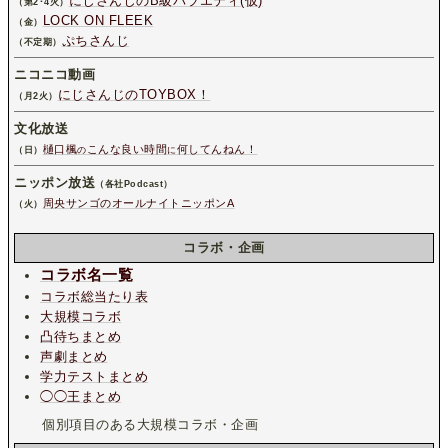
にじさんじのB級バラエティ(仮)
（第2･4火）
LOCK ON FLEEK
（金）
ぷちさんじ
（不定期）
ニコニコ動画
にじさんじのTOYBOX！
（月2火）
文化放送
樋口楓
こんな良い時間
何してんねん！
（日）
の
に
ニッポン放送
（各社Podcast）
周央サンゴのオールナイトニッポンA
（火）
コラボ・企画
コラボ名一覧
コラボ総当たり表
大規模コラボ
凸待ちまとめ
声劇まとめ
学力テストまとめ
◯◯王まとめ
個別項目のある大規模コラボ・企画