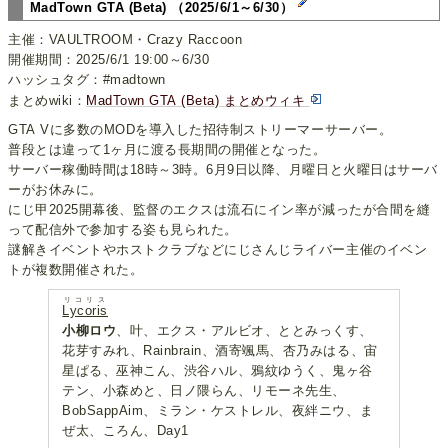
MadTown GTA (Beta) （2025/6/1～6/30）
主催：VAULTROOM・Crazy Raccoon
開催期間：2025/6/1 19:00～6/30
ハッシュタグ：#madtown
まとめwiki：
MadTown GTA (Beta) まとめウィキ
GTA Vに多数のMODを導入した招待制ストリーマーサーバー。
普段とは違って1ヶ月に渡る長期間の開催となった。
サーバー稼働時間は18時～3時。6月9日以降、月曜日と火曜日はサーバ
ーがお休みに。
にじ甲2025開幕後、監督のエクスは流石にイン率が減ったが合間を縫
って配信外で参加する姿も見られた。
謎解きイベントやホストクラブなどにじさんじライバー主催のイベン
トが複数開催された。
リコリス
Lycoris
小柳ロウ
、叶、エクス・アルビオ、ととみっくす、
花芽すみれ、Rainbrain、酒寄颯馬、杏乃みはる、宙
星ぱる、巫神こん、渋谷ハル、鴉紋ゆうく、鬼ヶ谷
テン、小森めと、日ノ隈らん、リモーネ先生、
BobSappAim、ミラン・ケストレル、夜絆ニウ、ま
ぜ太、ころん、Day1