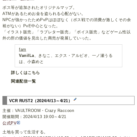
ボス等が追加されたオリジナルマップ。
ATMがあるためお金を盗られる心配がない。
NPCが強かったためPvPはほぼなく（ボス戦での消費が激しくその余
裕がない）PvE中心となった。
「イラスト販売」「ラブレター販売」「ボイス販売」などゲーム性以
外の所の価値を見出した商売が発展していった。
fam
VanilLa
、きなこ、エクス・アルビオ、一ノ瀬うる
は、小森めと
詳しくはこちら
関連配信一覧
VCR RUST2（2024/4/13～4/21）
主催：VAULTROOM・Crazy Raccoon
開催期間：2024/4/13 19:00～4/21
公式PV
土地を買って生活する。