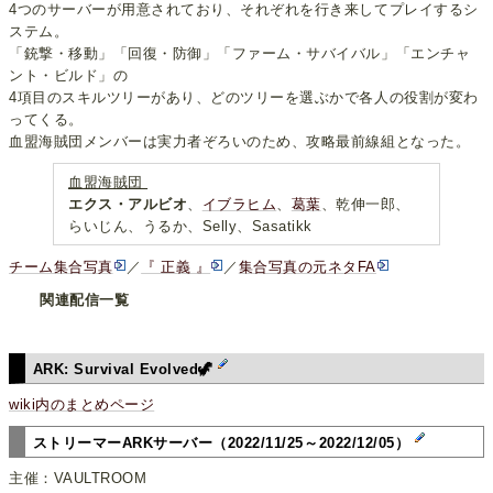
4つのサーバーが用意されており、それぞれを行き来してプレイするシ
ステム。
「銃撃・移動」「回復・防御」「ファーム・サバイバル」「エンチャ
ント・ビルド」の
4項目のスキルツリーがあり、どのツリーを選ぶかで各人の役割が変わ
ってくる。
血盟海賊団メンバーは実力者ぞろいのため、攻略最前線組となった。
血盟海賊団
エクス・アルビオ
、
イブラヒム
、
葛葉
、乾伸一郎、
らいじん、うるか、Selly、Sasatikk
チーム集合写真
／
『 正義 』
／
集合写真の元ネタFA
関連配信一覧
ARK: Survival Evolved🦖
wiki内のまとめページ
ストリーマーARKサーバー（2022/11/25～2022/12/05）
主催：VAULTROOM