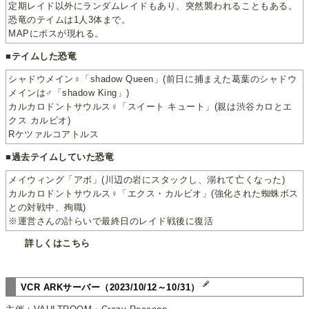
定期レイド以外にランダムレイドもあり、突然襲われることもある。
恐竜のテイムは1人3体まで。
MAPにボスが現れる。
■テイムした恐竜
シャドウメイン♀「shadow Queen」(前日に捕まえた葛葉のシャドウ
メインは♂「shadow King」)
カルカロドントサウルス♀「スイート キュート」(親は渋谷カロとエ
クス カルビオ)
Rケツァルコアトルス
■過去テイムしていた恐竜
メイウィング「アボ」(川辺の岩にスタックし、溺れて亡くなった)
カルカロドントサウルス♀「エクス・カルビオ」(強化された蜘蛛ボス
との対戦中、殉職)
※運営さんの計らいで最終日のレイド戦後に復活
詳しくはこちら
VCR ARKサーバー（2023/10/12～10/31）