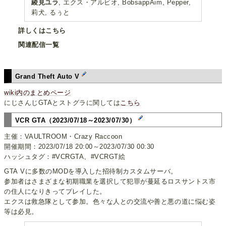
綾見ユラ
, エクス・アルビオ, BobsappAim, Pepper,
莉犬, るぅと
詳しくはこちら
関連配信一覧
Grand Theft Auto V
wiki内のまとめページ
にじさんじGTAとストグラに関しては
こちら
VCR GTA（2023/07/18～2023/07/30）
主催：VAULTROOM・Crazy Raccoon
開催期間：2023/07/18 20:00～2023/07/30 00:30
ハッシュタグ：#VCRGTA、#VCRGT絵
GTA Vに多数のMODを導入した招待制カスタムサーバ。
参加者はさまざまな初期職業を選択して犯罪が蔓延るロスサントス市
の住人になりきってプレイした。
エクスは救急隊として参加。色々な人との交流や善と悪の道に悩む姿
等は必見。