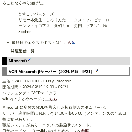
ることなくやり遂げた。
どすこいバスターズ
リモーネ先生
、しろまんた、エクス・アルビオ、ロ
ーレン・イロアス、変幻リメ、史門、ピアソン 唯、
zepher
最終日のエクスのポストは
こちら
関連配信一覧
Minecraft
VCR Minecraft βサーバー（2024/9/15～9/21）
主催：VAULTROOM・Crazy Raccoon
開催期間：2024/09/15 19:00～09/21
ハッシュタグ：#VCRマイクラ
wiki内のまとめページは
こちら
Minecraftに多数のMODを導入した招待制カスタムサーバ。
サーバー稼働時間はおおよそ17:00～朝06:00（メンテナンスのため日
毎に変更あり）。
職業システムがあり、エクスは採掘師でスタート。
日毎のエピソードはwiki内のまとめページを
参照