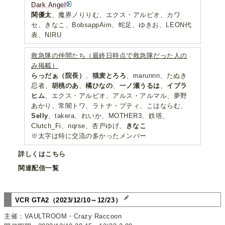
Dark Angel
関優太
、魔界ノりりむ、エクス・アルビオ、カワ
セ、きなこ、BobsappAim、蛇足、ゆきお、LEON代
表、NIRU
救急隊の仲間たち（最終日時点で救急隊だった人の
み掲載）
らっだぁ（院長）
、
猫麦とろろ
、marunnn、たぬき
忍者、
胡桃のあ
、
橘ひなの
、
一ノ瀬うるは
、
イブラ
ヒム
、エクス・アルビオ、アルス・アルマル、夢野
あかり、常闇トワ、ラトナ・プティ、こはならむ、
Selly
、takera、れいか、MOTHER3、鉄塔、
Clutch_Fi、nqrse、杏戸ゆげ、
きなこ
※太字は特に交流の多かったメンバー
詳しくはこちら
関連配信一覧
VCR GTA2（2023/12/10～12/23）
主催：VAULTROOM・Crazy Raccoon