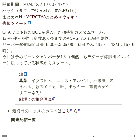
開催期間：2024/12/2 19:00～12/12
ハッシュタグ：#VCRGTA、#VCRGT絵
まとめwiki：
VCRGTA3まとめ＠ウィキ
告知ツイート
GTA Vに多数のMODを導入した招待制カスタムサーバ。
1から作った物も多数あり今までのVCRGTAとは完全別物。
サーバー稼働時間は昼18:00～朝06:00（初日のみ19時～、12/3は16～6
時）。
今回は予めギャングメンバーが4人（偶然にもラグーザ海賊団メンバ
ー）決まっている状態からスタート。
鴉
葛葉
、イブラヒム、エクス・アルビオ、不破湊、渋
谷ハル、歌衣メイカ、叶、ポッキー、叢雲カゲツ、
リモーネ先生
劇場での集合写真
最終日のエクスのポストは
こち
ら
関連配信一覧