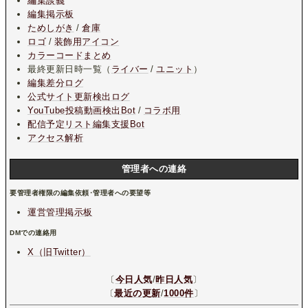
編集談義
編集掲示板
ためしがき
/
倉庫
ロゴ
/
装飾用アイコン
カラーコードまとめ
最終更新日時一覧（
ライバー
/
ユニット
）
編集差分ログ
公式サイト更新検出ログ
YouTube投稿動画検出Bot
/
コラボ用
配信予定リスト編集支援Bot
アクセス解析
管理者への連絡
要管理者権限の編集依頼･管理者への要望等
運営管理掲示板
DMでの連絡用
X（旧Twitter）
〔
今日人気
/
昨日人気
〕
〔
最近の更新
/
1000件
〕