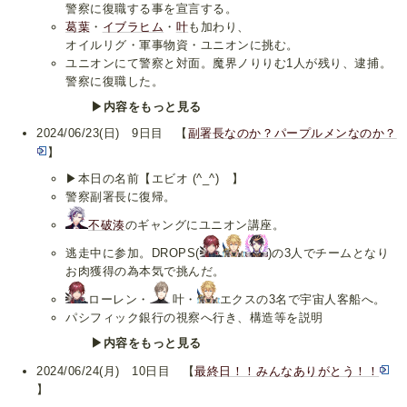
警察に復職する事を宣言する。
葛葉
・
イブラヒム
・
叶
も加わり、
オイルリグ・軍事物資・ユニオンに挑む。
ユニオンにて警察と対面。魔界ノりりむ1人が残り、逮捕。
警察に復職した。
▶内容をもっと見る
2024/06/23(日) 9日目 【
副署長なのか？パープルメンなのか？
】
▶本日の名前【エビオ (^_^)ゞ】
警察副署長に復帰。
不破湊
のギャングにユニオン講座。
逃走中に参加。DROPS(
)の3人でチームとなり
お肉獲得の為本気で挑んだ。
ローレン・
叶・
エクスの3名で宇宙人客船へ。
パシフィック銀行の視察へ行き、構造等を説明
▶内容をもっと見る
2024/06/24(月) 10日目 【
最終日！！みんなありがとう！！
】