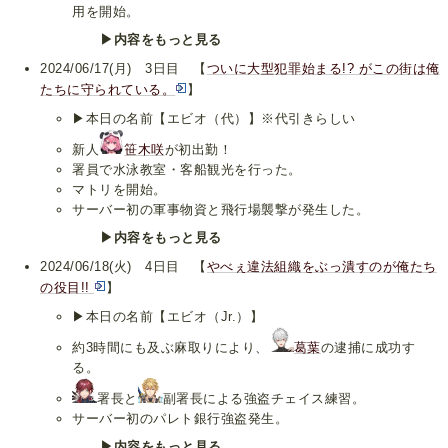
用を開始。
▶内容をもっと見る
2024/06/17(月) 3日目 【
ついに大型犯罪始まる!? がこの街は俺
たちに守られている。
】
▶本日の名前【エビオ（代）】※代引きらしい
新人
笹木咲
が初出勤！
署員で水泳教室・客船観光を行った。
マトリを開始。
サーバー初の軍事物資と飛行場襲撃が発生した。
▶内容をもっと見る
2024/06/18(火) 4日目 【
やべぇ違法組織をぶっ潰すのが俺たち
の役目!!
】
▶本日の名前【エビオ（Jr.）】
約3時間にも及ぶ麻取りにより、
葛葉
の逮捕に成功す
る。
署長と
副署長による強盗チェイス練習。
サーバー初のパレト銀行強盗発生。
▶内容をもっと見る