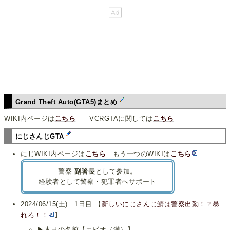
Grand Theft Auto(GTA5)まとめ
WIKI内ページは
こちら
VCRGTAに関しては
こちら
にじさんじGTA
にじWIKI内ページは
こちら
もう一つのWIKIは
こちら
警察
副署長
として参加。
経験者として警察・犯罪者へサポート
2024/06/15(土) 1日目 【
新しいにじさんじ鯖は警察出勤！？暴
れろ！！
】
▶本日の名前【エビオ（漢）】