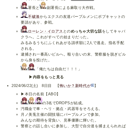
署長と
副署長による麻取り大作戦。
不破湊
からエクスの友達パープルメンにボブキャットの
要請があり、参戦。
ローレン・イロアス
との
めっちゃ大切な話
をしてキャバ
クラへ。これがすべての始まりだった。
みるみるうちにふくれあがる請求額に2人で逃走。指名手配
される。
逮捕され一番高いビルへ。殴り合いの末、警察服を脱ぎビル
から身を投げた。
「俺たちは自由だ！！！」
▶内容をもっと見る
2024/06/22(土) 8日目 【
怖いか？新時代が
】
▶本日の名前【ABO】
の3名でDROPSが結成。
汚職金で車・ヘリ・拠点・武器等をそろえる。
月ノ美兎主催の闘技場にパープルメンで参加。
みんなの期待を背負い、見事優勝に輝いた。
警察との話し合いに参加し、大型で自分達を捕まえられれば