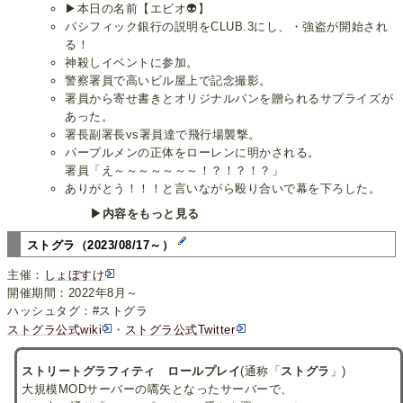
▶本日の名前【エビオ👽】
パシフィック銀行の説明をCLUB.3にし、・強盗が開始され
る！
神殺しイベントに参加。
警察署員で高いビル屋上で記念撮影。
署員から寄せ書きとオリジナルパンを贈られるサプライズが
あった。
署長副署長vs署員達で飛行場襲撃。
パープルメンの正体をローレンに明かされる。
署員「え～～～～～～～！？！？！？」
ありがとう！！！と言いながら殴り合いで幕を下ろした。
▶内容をもっと見る
ストグラ（2023/08/17～）
主催：
しょぼすけ
開催期間：2022年8月～
ハッシュタグ：#ストグラ
ストグラ公式wiki
・
ストグラ公式Twitter
ストリートグラフィティ ロールプレイ
(通称「
ストグラ
」)
大規模MODサーバーの嚆矢となったサーバーで、