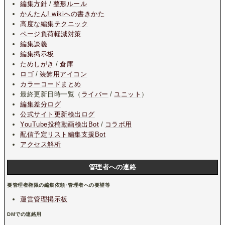
編集方針
/
整形ルール
かんたん! wikiへの書きかた
高度な編集テクニック
ページ負荷軽減対策
編集談義
編集掲示板
ためしがき
/
倉庫
ロゴ
/
装飾用アイコン
カラーコードまとめ
最終更新日時一覧（
ライバー
/
ユニット
）
編集差分ログ
公式サイト更新検出ログ
YouTube投稿動画検出Bot
/
コラボ用
配信予定リスト編集支援Bot
アクセス解析
管理者への連絡
要管理者権限の編集依頼･管理者への要望等
運営管理掲示板
DMでの連絡用