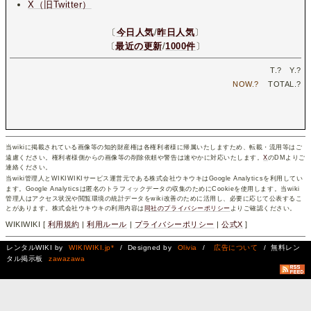
X（旧Twitter）
〔
今日人気
/
昨日人気
〕
〔
最近の更新
/
1000件
〕
T.
?
Y.
?
NOW.
?
TOTAL.
?
当wikiに掲載されている画像等の知的財産権は各権利者様に帰属いたしますため、転載・流用等はご
遠慮ください。権利者様側からの画像等の削除依頼や警告は速やかに対応いたします。
X
のDMよりご
連絡ください。
当wiki管理人とWIKIWIKIサービス運営元である株式会社ウキウキはGoogle Analyticsを利用してい
ます。Google Analyticsは匿名のトラフィックデータの収集のためにCookieを使用します。当wiki
管理人はアクセス状況や閲覧環境の統計データをwiki改善のために活用し、必要に応じて公表するこ
とがあります。株式会社ウキウキの利用内容は
同社のプライバシーポリシー
よりご確認ください。
WIKIWIKI [
利用規約
|
利用ルール
|
プライバシーポリシー
|
公式X
]
レンタルWIKI by
WIKIWIKI.jp*
/ Designed by
Olivia
/
広告について
/ 無料レン
タル掲示板
zawazawa