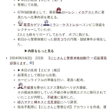
警察にて出勤。
GTA5経験者として、署長
ローレン・イロアス
と共に署
員たちへ仕事内容を教える。
叢雲カゲツ
と
ミラン・ケストレル
へコンビニ強盗を
レクチャーしていたが、
2人とも銃をリロードしておらず、ボブに負ける。
初日から警察体験だった
卯月コウ
の汚職・脱獄事件が発生し
た。
▶内容をもっと見る
2024/06/16(日) 2日目 【
にじさんじ警察本格始動!? 一応副署長
頑張ります。
】
▶本日の名前【エビオ（株)】
副署長として朝1から出勤。
カービンライフルの準備を行い、署員へ配布。
不破湊
を乗せたエクス運転のヘリが大爆破。
その後紛失移行していた不破の車が偶然エクスに移行されて
いたことが判明し、
不破湊
に返却した。
緋八マナ
と
榊ネス
と
北見遊征
にヘリ講習。
指名手配用に【にじさんじ警察公式】アカウントを作成。運