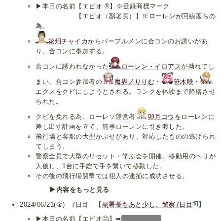
▶本日の名前【エビオ ®】※登録商標マーク
【エビオ（副署長）】※ローレンが回線落ちの
為。
花畑チャイカ
からパープルメンに合コンのお誘いがあ
り、合コンに参加する。
合コンに誘われなかった
ローレン・イロアス
が拗ねてし
まい、合コン参加者の
魔界ノりりむ
・
笹木咲
・
エクスをクビにしようとされる。ランクを体験まで降格させ
られた。
クビを免れる為、ローレソ運営者
卯月コウ
をローレンに
差し出す計画を立て、無事ローレンに引き渡した。
飛行場と客船の大型かぶせがあり、対応したものの逃げられ
てしまう。
警察全員で大型のリセット・学ぶ会を開催。移動用のヘリが
大破し、1台に手錠で手を繋いで移動した。
その後の飛行場襲撃では犯人の逮捕に成功させる。
▶内容をもっと見る
2024/06/21(金) 7日目 【
副署長もあと少し、警察7日目
】
▶本日の名前【エビオ🤔】➡