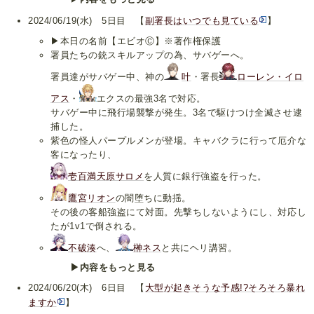
2024/06/19(水) 5日目 【
副署長はいつでも見ている
】
▶本日の名前【エビオⒸ】※著作権保護
署員たちの銃スキルアップの為、サバゲーへ。
署員達がサバゲー中、神の
叶
・署長
ローレン・イロ
アス
・
エクスの最強3名で対応。
サバゲー中に飛行場襲撃が発生。3名で駆けつけ全滅させ逮
捕した。
紫色の怪人パープルメンが登場。キャバクラに行って厄介な
客になったり、
壱百満天原サロメ
を人質に銀行強盗を行った。
鷹宮リオン
の闇堕ちに動揺。
その後の客船強盗にて対面。先撃ちしないようにし、対応し
たが1v1で倒される。
不破湊
へ、
榊ネス
と共にヘリ講習。
▶内容をもっと見る
2024/06/20(木) 6日目 【
大型が起きそうな予感!?そろそろ暴れ
ますか
】