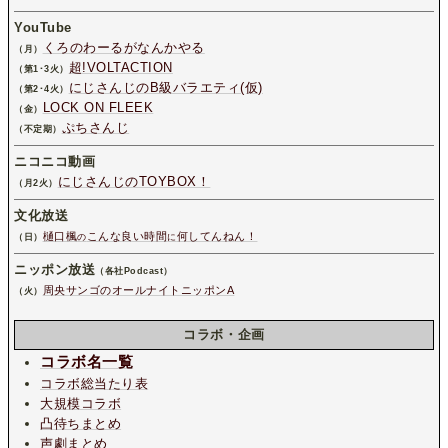
YouTube
くろのわーるがなんかやる
（月）
超!VOLTACTION
（第1･3火）
にじさんじのB級バラエティ(仮)
（第2･4火）
LOCK ON FLEEK
（金）
ぷちさんじ
（不定期）
ニコニコ動画
にじさんじのTOYBOX！
（月2火）
文化放送
樋口楓
こんな良い時間
何してんねん！
（日）
の
に
ニッポン放送
（各社Podcast）
周央サンゴのオールナイトニッポンA
（火）
コラボ・企画
コラボ名一覧
コラボ総当たり表
大規模コラボ
凸待ちまとめ
声劇まとめ