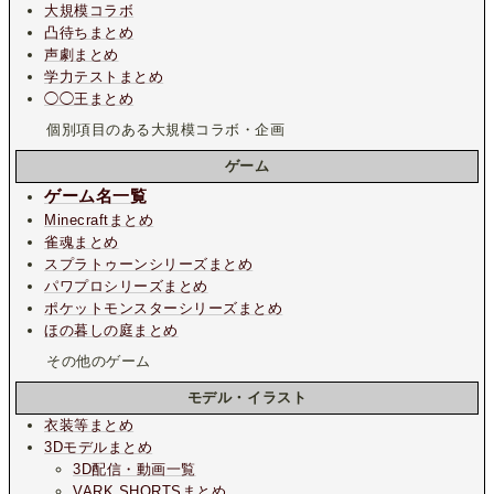
大規模コラボ
凸待ちまとめ
声劇まとめ
学力テストまとめ
◯◯王まとめ
個別項目のある大規模コラボ・企画
ゲーム
ゲーム名一覧
Minecraftまとめ
雀魂まとめ
スプラトゥーンシリーズまとめ
パワプロシリーズまとめ
ポケットモンスターシリーズまとめ
ほの暮しの庭まとめ
その他のゲーム
モデル・イラスト
衣装等まとめ
3Dモデルまとめ
3D配信・動画一覧
VARK SHORTSまとめ