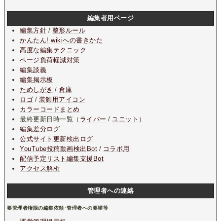
編集者用ページ
編集方針
/
整形ルール
かんたん! wikiへの書きかた
高度な編集テクニック
ページ負荷軽減対策
編集談義
編集掲示板
ためしがき
/
倉庫
ロゴ
/
装飾用アイコン
カラーコードまとめ
最終更新日時一覧（
ライバー
/
ユニット
）
編集差分ログ
公式サイト更新検出ログ
YouTube投稿動画検出Bot
/
コラボ用
配信予定リスト編集支援Bot
アクセス解析
管理者への連絡
要管理者権限の編集依頼･管理者への要望等