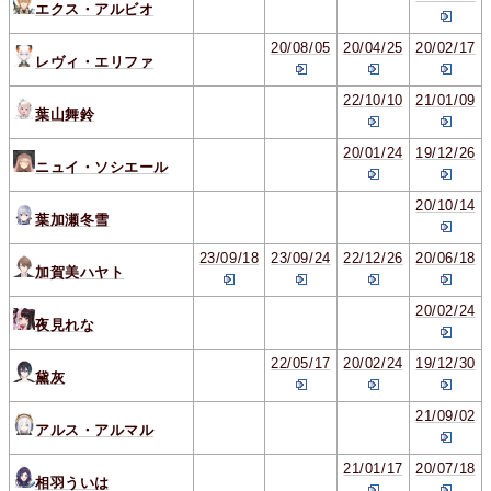
エクス・アルビオ
20/08/05
20/04/25
20/02/17
レヴィ・エリファ
22/10/10
21/01/09
葉山舞鈴
20/01/24
19/12/26
ニュイ・ソシエール
20/10/14
葉加瀬冬雪
23/09/18
23/09/24
22/12/26
20/06/18
加賀美ハヤト
20/02/24
夜見れな
22/05/17
20/02/24
19/12/30
黛灰
21/09/02
アルス・アルマル
21/01/17
20/07/18
相羽ういは