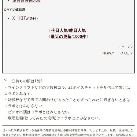
運営管理掲示板
DMでの連絡用
X（旧Twitter）
〔
今日人気
/
昨日人気
〕
〔
最近の更新
/
1000件
〕
T.
?
Y.
?
NOW.
?
TOTAL.
?
*1
・凸待ちの類は1対1
・マインクラフトなどの大規模コラボはボイスチャットを配信上で繋げば
コラボとみなす。
・雑談枠などで裏での関わりがあったことが述べられたに過ぎないときは
コラボとはみなさない。
・ビデオ出演はコラボとはみなさない。
・歌唱動画(歌ってみたの投稿)はコラボとはみなさない。
当wikiに掲載されている画像等の知的財産権は各権利者様に帰属いたしますため、転載・流用等はご
遠慮ください。権利者様側からの画像等の削除依頼や警告は速やかに対応いたします。
X
のDMよりご