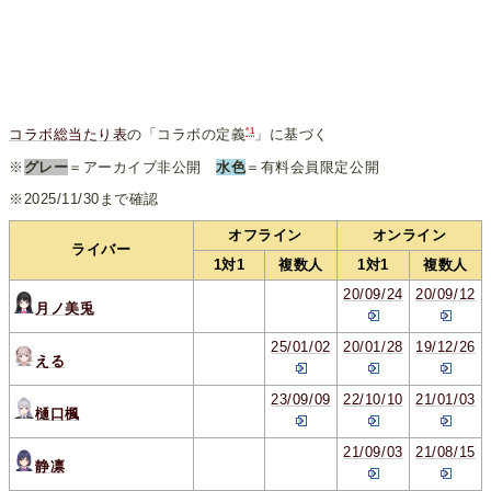
*1
コラボ総当たり表
の「コラボの定義
」に基づく
※
グレー
＝アーカイブ非公開
水色
＝有料会員限定公開
※2025/11/30まで確認
オフライン
オンライン
ライバー
1対1
複数人
1対1
複数人
20/09/24
20/09/12
月ノ美兎
25/01/02
20/01/28
19/12/26
える
23/09/09
22/10/10
21/01/03
樋口楓
21/09/03
21/08/15
静凛