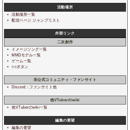
活動場所
活動場所一覧
配信ページ ジャンプリスト
外部リンク
二次創作
イメージソング一覧
MMDモデル一覧
ゲーム一覧
○○ボタン
非公式コミュニティ・ファンサイト
Discord・ファンサイト他
他VTuberのwiki
他VTuberのwiki一覧
編集の要望
編集の要望