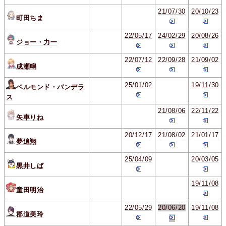
21/07/30
20/10/23
町田ちま
22/05/17
24/02/29
20/08/26
ジョー・力一
22/07/12
22/09/28
21/09/02
成瀬鳴
25/01/02
19/11/30
ベルモンド・バンデラ
ス
21/08/06
22/11/22
矢車りね
20/12/17
21/08/02
21/01/17
夢追翔
25/04/09
20/03/05
黒井しば
19/11/08
童田明治
22/05/29
20/06/20
19/11/08
郡道美玲