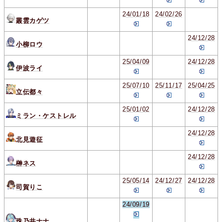
24/01/18
24/02/26
叢雲カゲツ
24/12/28
小柳ロウ
25/04/09
24/12/28
伊波ライ
25/07/10
25/11/17
25/04/25
立伝都々
25/01/02
24/12/28
ミラン・ケストレル
24/12/28
北見遊征
24/12/28
榊ネス
25/05/14
24/12/27
24/12/28
司賀りこ
24/09/19
珠乃井ナナ