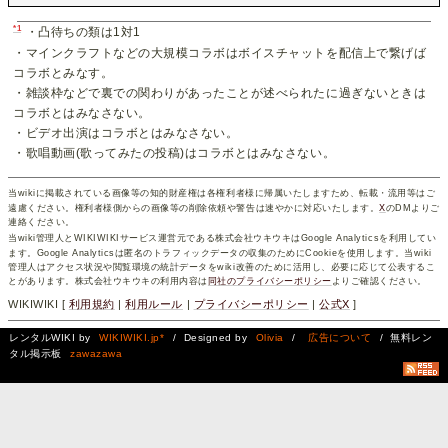
*1
・凸待ちの類は1対1
・マインクラフトなどの大規模コラボはボイスチャットを配信上で繋げば
コラボとみなす。
・雑談枠などで裏での関わりがあったことが述べられたに過ぎないときは
コラボとはみなさない。
・ビデオ出演はコラボとはみなさない。
・歌唱動画(歌ってみたの投稿)はコラボとはみなさない。
当wikiに掲載されている画像等の知的財産権は各権利者様に帰属いたしますため、転載・流用等はご
遠慮ください。権利者様側からの画像等の削除依頼や警告は速やかに対応いたします。
X
のDMよりご
連絡ください。
当wiki管理人とWIKIWIKIサービス運営元である株式会社ウキウキはGoogle Analyticsを利用してい
ます。Google Analyticsは匿名のトラフィックデータの収集のためにCookieを使用します。当wiki
管理人はアクセス状況や閲覧環境の統計データをwiki改善のために活用し、必要に応じて公表するこ
とがあります。株式会社ウキウキの利用内容は
同社のプライバシーポリシー
よりご確認ください。
WIKIWIKI [
利用規約
|
利用ルール
|
プライバシーポリシー
|
公式X
]
レンタルWIKI by
WIKIWIKI.jp*
/ Designed by
Olivia
/
広告について
/ 無料レン
タル掲示板
zawazawa