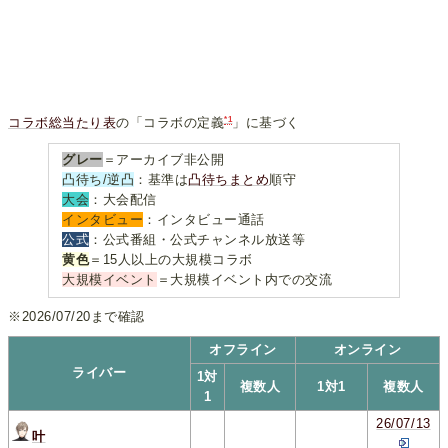
*1
コラボ総当たり表
の「コラボの定義
」に基づく
グレー
＝アーカイブ非公開
凸待ち/逆凸
：基準は
凸待ちまとめ
順守
大会
：大会配信
インタビュー
：インタビュー通話
公式
：公式番組・公式チャンネル放送等
黄色
＝15人以上の大規模コラボ
大規模イベント
＝大規模イベント内での交流
※2026/07/20まで確認
オフライン
オンライン
ライバー
1対
複数人
1対1
複数人
1
26/07/13
叶