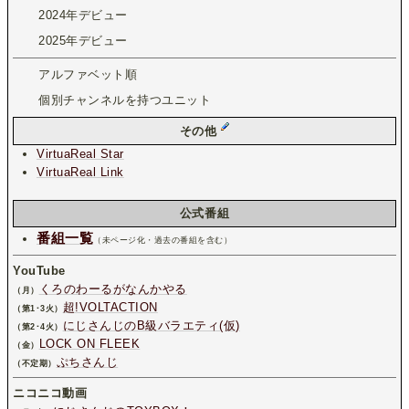
2024年デビュー
2025年デビュー
アルファベット順
個別チャンネルを持つユニット
その他
VirtuaReal Star
VirtuaReal Link
公式番組
番組一覧
（未ページ化・過去の番組を含む）
YouTube
くろのわーるがなんかやる
（月）
超!VOLTACTION
（第1･3火）
にじさんじのB級バラエティ(仮)
（第2･4火）
LOCK ON FLEEK
（金）
ぷちさんじ
（不定期）
ニコニコ動画