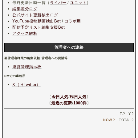
最終更新日時一覧（
ライバー
/
ユニット
）
編集差分ログ
公式サイト更新検出ログ
YouTube投稿動画検出Bot
/
コラボ用
配信予定リスト編集支援Bot
アクセス解析
管理者への連絡
要管理者権限の編集依頼･管理者への要望等
運営管理掲示板
DMでの連絡用
X（旧Twitter）
〔
今日人気
/
昨日人気
〕
〔
最近の更新
/
1000件
〕
T.
?
Y.
?
NOW.
?
TOTAL.
?