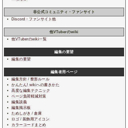
非公式コミュニティ・ファンサイト
Discord・ファンサイト他
他VTuberのwiki
他VTuberのwiki一覧
編集の要望
編集の要望
編集者用ページ
編集方針
/
整形ルール
かんたん! wikiへの書きかた
高度な編集テクニック
ページ負荷軽減対策
編集談義
編集掲示板
ためしがき
/
倉庫
ロゴ
/
装飾用アイコン
カラーコードまとめ