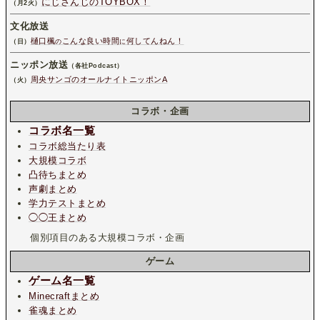
にじさんじのTOYBOX！
（月2火）
文化放送
樋口楓
こんな良い時間
何してんねん！
（日）
の
に
ニッポン放送
（各社Podcast）
周央サンゴのオールナイトニッポンA
（火）
コラボ・企画
コラボ名一覧
コラボ総当たり表
大規模コラボ
凸待ちまとめ
声劇まとめ
学力テストまとめ
◯◯王まとめ
個別項目のある大規模コラボ・企画
ゲーム
ゲーム名一覧
Minecraftまとめ
雀魂まとめ